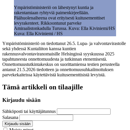
Ympäristöministeriö on lähestynyt kuntia ja
rakentamiaan ryhtyviä paimenkirjeellään.
Päähuolenaiheena ovat erityisesti kuitusementtiset
levyrakenteet. Rikkoontunut parveke
Amiraalistonkadulla Turussa. Kuva: Ella Kiviniemi/HS
Kuva: Ella Kiviniemi / HS
Ympäristöministeriö on tiedottanut 26.5. Lupa- ja valvontavirastolle
sekä yhdessä Kuntaliiton kanssa kuntien
rakennusvalvontaviranomaisille Helsingissä syyskuussa 2025
tapahtuneesta onnettomuudesta ja tutkinnan etenemisestä.
Onnettomuustutkintakeskus on suorittamiensa testien perusteella
antanut 21.5.2026 tiedotteen ja onnettomuusuhkailmoituksen
parvekekaiteissa käytettävistä kuitusementtisistä levyistä.
Tämä artikkeli on tilaajille
Kirjaudu sisään
Sähköposti tai käyttäjätunnus
Salasana
Kirjaudu sisään
Muista minut