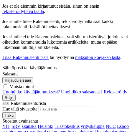
Jos et ole aiemmin kirjautunut sisään, sinun on ensin
rekisteröidyttävä täällä
.
Jos sinulle tulee Rakennuslehti, rekisteröitymällä saat kaikki
rakennuslehti.fi-sisällöt luettavaksesi.
Jos sinulle ei tule Rakennuslehteä, voit silti rekisteröityä, jolloin saat
oikeuden kommentoida lukottomia artikkeleita, mutta et pääse
lukemaan lukittuja artikkeleita.
Tilaa Rakennuslehti tästä
tai hyödynnä
maksuton koejakso tästä
.
Sähköposti tai käyttäjätunnus
Salasana
Kirjaudu sisään
Muista minut
Unohditko käyttäjätunnuksesi?
Unohditko salasanasi?
Rekisteröidy
Sulje
Etsi Rakennuslehti.fistä
Hae tältä sivustolta
Haku
Suositut avainsanat
YIT
SRV
skanska
Helsinki
Tilastokeskus
yrityskauppa
NCC
Espoo
asuntokauppa
asuntorakentaminen
Infra
talotekniikka
rakentaminen