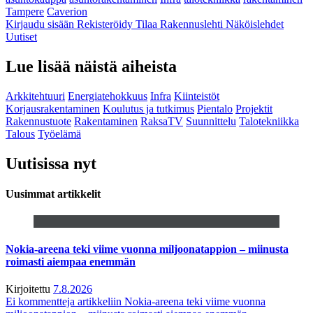
Tampere
Caverion
Kirjaudu sisään
Rekisteröidy
Tilaa Rakennuslehti
Näköislehdet
Uutiset
Lue lisää näistä aiheista
Arkkitehtuuri
Energiatehokkuus
Infra
Kiinteistöt
Korjausrakentaminen
Koulutus ja tutkimus
Pientalo
Projektit
Rakennustuote
Rakentaminen
RaksaTV
Suunnittelu
Talotekniikka
Talous
Työelämä
Uutisissa nyt
Uusimmat artikkelit
Nokia-areena teki viime vuonna miljoonatappion – miinusta
roimasti aiempaa enemmän
Kirjoitettu
7.8.2026
Ei kommentteja
artikkeliin Nokia-areena teki viime vuonna