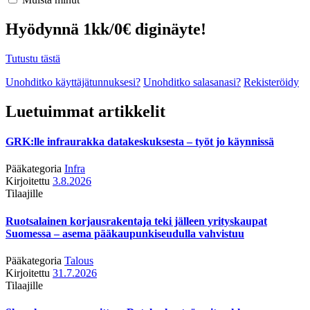
Hyödynnä 1kk/0€ diginäyte!
Tutustu tästä
Unohditko käyttäjätunnuksesi?
Unohditko salasanasi?
Rekisteröidy
Luetuimmat artikkelit
GRK:lle infraurakka datakeskuksesta – työt jo käynnissä
Pääkategoria
Infra
Kirjoitettu
3.8.2026
Tilaajille
Ruotsalainen korjausrakentaja teki jälleen yrityskaupat
Suomessa – asema pääkaupunkiseudulla vahvistuu
Pääkategoria
Talous
Kirjoitettu
31.7.2026
Tilaajille