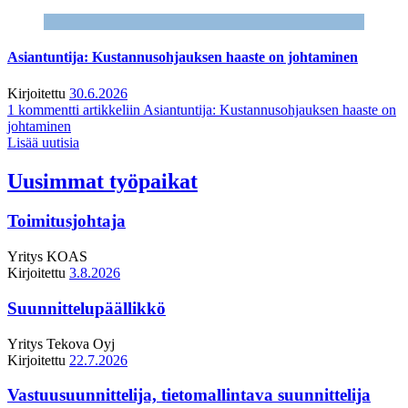
Asiantuntija: Kustannusohjauksen haaste on johtaminen
Kirjoitettu
30.6.2026
1 kommentti
artikkeliin Asiantuntija: Kustannusohjauksen haaste on
johtaminen
Lisää uutisia
Uusimmat työpaikat
Toimitusjohtaja
Yritys
KOAS
Kirjoitettu
3.8.2026
Suunnittelupäällikkö
Yritys
Tekova Oyj
Kirjoitettu
22.7.2026
Vastuusuunnittelija, tietomallintava suunnittelija