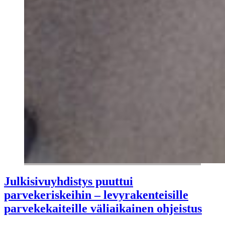
Julkisivuyhdistys puuttui
parvekeriskeihin – levyrakenteisille
parvekekaiteille väliaikainen ohjeistus