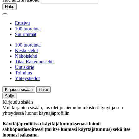
Haku
Etusivu
100 tuoreinta
Suurimmat
100 tuoreinta
Keskustelut
Näköislehti
Tilaa Rakennuslehti
Uutiskirje
Toimitus
Yhteystiedot
Kirjaudu sisään
Haku
Sulje
Kirjaudu sisään
Voit kirjautua sisään, jos olet jo aiemmin rekisteröitynyt ja sen
yhteydessä luonut käyttäjäprofiilin
Käyttäjäprofiilissa käyttäjätunnuksenasi toimii
sähköpostiosoitteesi (tai itse luomasi käyttäjätunnus) sekä itse
luomasi salasana.