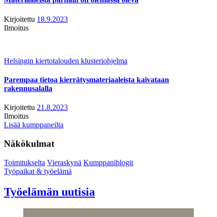
Kirjoitettu
18.9.2023
Ilmoitus
Helsingin kiertotalouden klusteriohjelma
Parempaa tietoa kierrätysmateriaaleista kaivataan
rakennusalalla
Kirjoitettu
21.8.2023
Ilmoitus
Lisää kumppaneilta
Näkökulmat
Toimitukselta
Vieraskynä
Kumppaniblogit
Työpaikat & työelämä
Työelämän uutisia