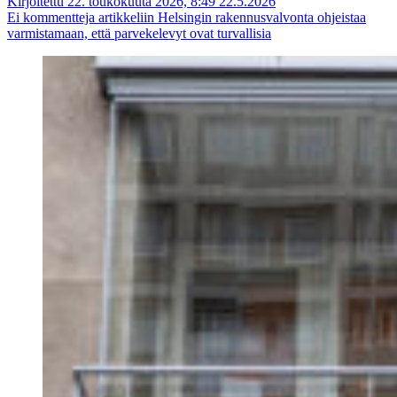
Kirjoitettu 22. toukokuuta 2026, 8:49
22.5.2026
Ei kommentteja
artikkeliin Helsingin rakennusvalvonta ohjeistaa
varmistamaan, että parvekelevyt ovat turvallisia