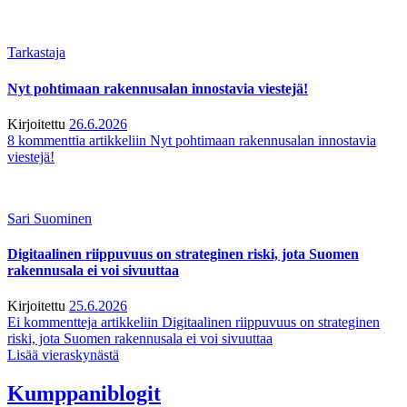
Tarkastaja
Nyt pohtimaan rakennusalan innostavia viestejä!
Kirjoitettu
26.6.2026
8 kommenttia
artikkeliin Nyt pohtimaan rakennusalan innostavia
viestejä!
Sari Suominen
Digitaalinen riippuvuus on strateginen riski, jota Suomen
rakennusala ei voi sivuuttaa
Kirjoitettu
25.6.2026
Ei kommentteja
artikkeliin Digitaalinen riippuvuus on strateginen
riski, jota Suomen rakennusala ei voi sivuuttaa
Lisää vieraskynästä
Kumppaniblogit