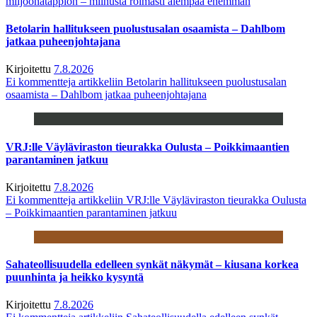
miljoonatappion – miinusta roimasti aiempaa enemmän
Betolarin hallitukseen puolustusalan osaamista – Dahlbom
jatkaa puheenjohtajana
Kirjoitettu
7.8.2026
Ei kommentteja
artikkeliin Betolarin hallitukseen puolustusalan
osaamista – Dahlbom jatkaa puheenjohtajana
VRJ:lle Väyläviraston tieurakka Oulusta – Poikkimaantien
parantaminen jatkuu
Kirjoitettu
7.8.2026
Ei kommentteja
artikkeliin VRJ:lle Väyläviraston tieurakka Oulusta
– Poikkimaantien parantaminen jatkuu
Sahateollisuudella edelleen synkät näkymät – kiusana korkea
puunhinta ja heikko kysyntä
Kirjoitettu
7.8.2026