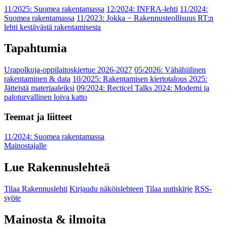
11/2025: Suomea rakentamassa
12/2024: INFRA-lehti
11/2024:
Suomea rakentamassa
11/2023: Jokka − Rakennusteollisuus RT:n
lehti kestävästä rakentamisesta
Tapahtumia
Urapolkuja-oppilaitoskiertue 2026-2027
05/2026: Vähähiilinen
rakentaminen & data
10/2025: Rakentamisen kiertotalous 2025:
Jätteistä materiaaleiksi
09/2024: Recticel Talks 2024: Moderni ja
paloturvallinen loiva katto
Teemat ja liitteet
11/2024: Suomea rakentamassa
Mainostajalle
Lue Rakennuslehteä
Tilaa Rakennuslehti
Kirjaudu näköislehteen
Tilaa uutiskirje
RSS-
syöte
Mainosta & ilmoita