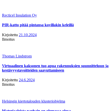
Recticel Insulation Oy
PIR-katto pitää pintansa kovillakin keleillä
Kirjoitettu
21.10.2024
Ilmoitus
Thomas Lindstrom
Virtuaalinen kaksonen tuo apua rakennuksien suunnitteluun ja
kestävyystavoitteiden saavuttamiseen
Kirjoitettu
24.6.2024
Ilmoitus
Helsingin kiertotalouden klusteriohjelma
Materiaaleista parhain on olemassa oleva