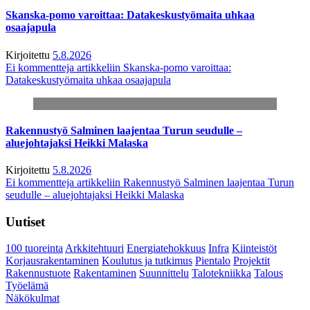
Skanska-pomo varoittaa: Datakeskustyömaita uhkaa
osaajapula
Kirjoitettu
5.8.2026
Ei kommentteja
artikkeliin Skanska-pomo varoittaa:
Datakeskustyömaita uhkaa osaajapula
Rakennustyö Salminen laajentaa Turun seudulle –
aluejohtajaksi Heikki Malaska
Kirjoitettu
5.8.2026
Ei kommentteja
artikkeliin Rakennustyö Salminen laajentaa Turun
seudulle – aluejohtajaksi Heikki Malaska
Uutiset
100 tuoreinta
Arkkitehtuuri
Energiatehokkuus
Infra
Kiinteistöt
Korjausrakentaminen
Koulutus ja tutkimus
Pientalo
Projektit
Rakennustuote
Rakentaminen
Suunnittelu
Talotekniikka
Talous
Työelämä
Näkökulmat