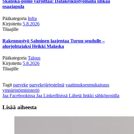
Skanska-pomo varoittaa: Datakeskustyömaita uhkaa
osaajapula
Pääkategoria
Infra
Kirjoitettu
5.8.2026
Tilaajille
Rakennustyö Salminen laajentaa Turun seudulle –
aluejohtajaksi Heikki Malaska
Pääkategoria
Talous
Kirjoitettu
5.8.2026
Tilaajille
Tagit
parveke
parvekejärjestelmä
vaatimuksenmukaisuus
ympäristöministeriö
Jaa Facebookissa
Jaa LinkedInissä
Lähetä linkki sähköpostilla
Lisää aiheesta