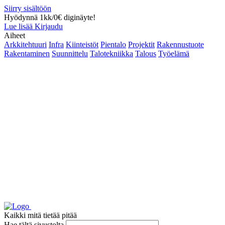
Siirry sisältöön
Hyödynnä 1kk/0€ diginäyte!
Lue lisää
Kirjaudu
Aiheet
Arkkitehtuuri
Infra
Kiinteistöt
Pientalo
Projektit
Rakennustuote
Rakentaminen
Suunnittelu
Talotekniikka
Talous
Työelämä
Kaikki mitä tietää pitää
Hae tältä sivustolta