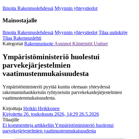
Ilmoita Rakennuslehdessä
Myynnin yhteystiedot
Mainostajalle
Ilmoita Rakennuslehdessä
Myynnin yhteystiedot
Tilaa uutiskirje
Tilaa Rakennuslehti
Kategoriat
Rakennustuote
Asunnot
Kiinteistöt
Uutiset
Ympäristöministeriö huolestui
parvekejärjestelmien
vaatimustenmukaisuudesta
Ympäristöministeriö pyytää kuntia olemaan yhteydessä
rakentamishankkeisiin ryhtyneisiin parvekekaidejärjestelmien
vaatimustenmukaisuudesta.
Kirjoittaja
Heikki Heikkonen
Kirjoitettu 26. toukokuuta 2026, 14:29
26.5.2026
Tilaajille
Ei kommentteja
artikkeliin Ympäristöministeriö huolestui
parvekejärjestelmien vaatimustenmukaisuudesta