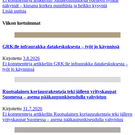
Ei kommentteja
artikkeliin Sahateollisuudella edelleen synkät
näkymät – kiusana korkea puunhinta ja heikko kysyntä
Lisää uutisia
Viikon luetuimmat
GRK:lle infraurakka datakeskuksesta – työt jo käynnissä
Kirjoitettu
3.8.2026
Ei kommentteja
artikkeliin GRK:lle infraurakka datakeskuksesta –
työt jo käynnissä
Ruotsalainen korjausrakentaja teki jälleen yrityskaupat
Suomessa – asema pääkaupunkiseudulla vahvistuu
Kirjoitettu
31.7.2026
Ei kommentteja
artikkeliin Ruotsalainen korjausrakentaja teki jälleen
yrityskaupat Suomessa – asema pääkaupunkiseudulla vahvistuu