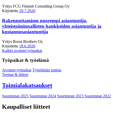
Yritys
FCG Finnish Consulting Group Oy
Kirjoitettu
20.7.2026
Rakennuttamisen nuorempi asiantuntija,
yhteistoiminnallisten hankkeiden asiantuntija ja
kustannusasiantuntija
Yritys
Boost Brothers Oy
Kirjoitettu
18.6.2026
Kaikki avoimet työpaikat
Työpaikat & työelämä
Avoimet työpaikat
Työelämän uutisia
Teemat & liitteet
Toimialakatsaukset
Suurimmat 2025
Suurimmat 2024
Suurimmat 2023
Suurimmat 2022
Kaupalliset liitteet