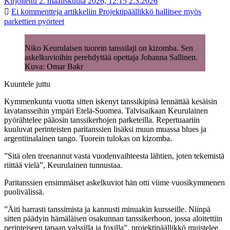
Kirjoitettu 2. maaliskuuta 2026, 12:15
2.3.2026
Ei kommentteja
artikkeliin Projektipäällikkö hallitsee myös
parkettien pyörteet
Niko Keurulaisen tuorein tanssilaji on kizomba. Sen
askelkuvioihin perehdyttää opettaja Johanna Sallinen.
Kuva: Omar Bakr
Kuuntele juttu
Kymmenkunta vuotta sitten iskenyt tanssikipinä lennättää kesäisin
lavatansseihin ympäri Etelä-Suomea. Talvisaikaan Keurulainen
pyörähtelee pääosin tanssikerhojen parketeilla. Repertuaariin
kuuluvat perinteisten paritanssien lisäksi muun muassa blues ja
argentiinalainen tango. Tuorein tulokas on kizomba.
”Sitä olen treenannut vasta vuodenvaihteesta lähtien, joten tekemistä
riittää vielä”, Keurulainen tunnustaa.
Paritanssien ensimmäiset askelkuviot hän otti viime vuosikymmenen
puolivälissä.
”Äiti harrasti tanssimista ja kannusti minuakin kursseille. Niinpä
sitten päädyin hämäläisen osakunnan tanssikerhoon, jossa aloitettiin
perinteiseen tapaan valssilla ja foxilla”, projektipäällikkö muistelee.