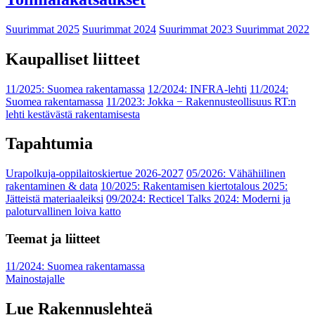
Suurimmat 2025
Suurimmat 2024
Suurimmat 2023
Suurimmat 2022
Kaupalliset liitteet
11/2025: Suomea rakentamassa
12/2024: INFRA-lehti
11/2024:
Suomea rakentamassa
11/2023: Jokka − Rakennusteollisuus RT:n
lehti kestävästä rakentamisesta
Tapahtumia
Urapolkuja-oppilaitoskiertue 2026-2027
05/2026: Vähähiilinen
rakentaminen & data
10/2025: Rakentamisen kiertotalous 2025:
Jätteistä materiaaleiksi
09/2024: Recticel Talks 2024: Moderni ja
paloturvallinen loiva katto
Teemat ja liitteet
11/2024: Suomea rakentamassa
Mainostajalle
Lue Rakennuslehteä