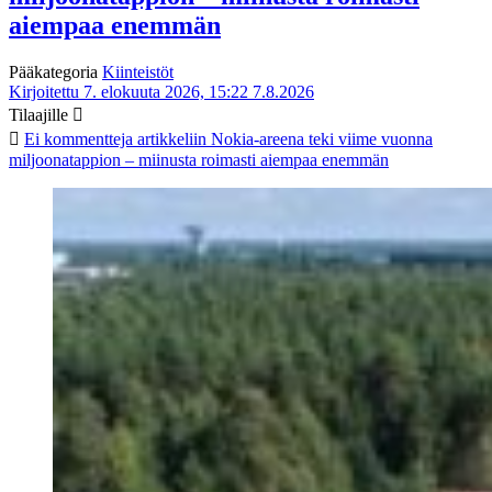
aiempaa enemmän
Pääkategoria
Kiinteistöt
Kirjoitettu 7. elokuuta 2026, 15:22
7.8.2026
Tilaajille
Ei kommentteja
artikkeliin Nokia-areena teki viime vuonna
miljoonatappion – miinusta roimasti aiempaa enemmän