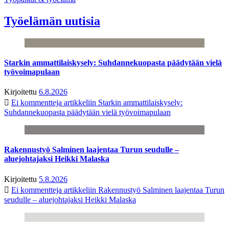
Työelämän uutisia
Starkin ammattilaiskysely: Suhdannekuopasta päädytään vielä
työvoimapulaan
Kirjoitettu
6.8.2026
Ei kommentteja
artikkeliin Starkin ammattilaiskysely:
Suhdannekuopasta päädytään vielä työvoimapulaan
Rakennustyö Salminen laajentaa Turun seudulle –
aluejohtajaksi Heikki Malaska
Kirjoitettu
5.8.2026
Ei kommentteja
artikkeliin Rakennustyö Salminen laajentaa Turun
seudulle – aluejohtajaksi Heikki Malaska