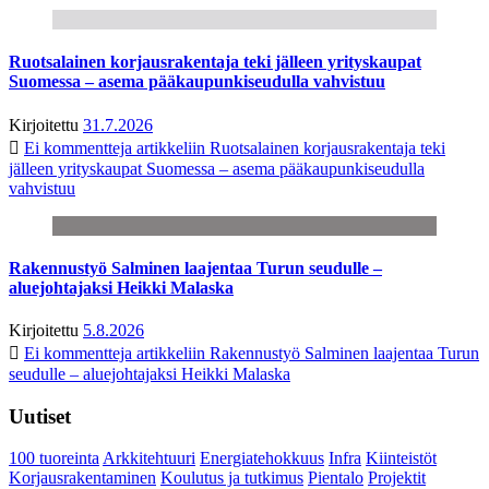
Ruotsalainen korjausrakentaja teki jälleen yrityskaupat
Suomessa – asema pääkaupunkiseudulla vahvistuu
Kirjoitettu
31.7.2026
Ei kommentteja
artikkeliin Ruotsalainen korjausrakentaja teki
jälleen yrityskaupat Suomessa – asema pääkaupunkiseudulla
vahvistuu
Rakennustyö Salminen laajentaa Turun seudulle –
aluejohtajaksi Heikki Malaska
Kirjoitettu
5.8.2026
Ei kommentteja
artikkeliin Rakennustyö Salminen laajentaa Turun
seudulle – aluejohtajaksi Heikki Malaska
Uutiset
100 tuoreinta
Arkkitehtuuri
Energiatehokkuus
Infra
Kiinteistöt
Korjausrakentaminen
Koulutus ja tutkimus
Pientalo
Projektit