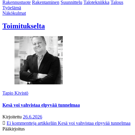
Rakennustuote
Rakentaminen
Suunnittelu
Talotekniikka
Talous
Työelämä
Näkökulmat
Toimitukselta
Tapio Kivistö
Kesä voi vahvistaa elpyvää tunnelmaa
Kirjoitettu
26.6.2026
Ei kommentteja
artikkeliin Kesä voi vahvistaa elpyvää tunnelmaa
Pääkirjoitus