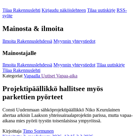
Tilaa Rakennuslehti
Kirjaudu näköislehteen
Tilaa uutiskirje
RSS-
syöte
Mainosta & ilmoita
Ilmoita Rakennuslehdessä
Myynnin yhteystiedot
Mainostajalle
Ilmoita Rakennuslehdessä
Myynnin yhteystiedot
Tilaa uutiskirje
Tilaa Rakennuslehti
Kategoriat
Vapaalla
Uutiset
Vapaa-aika
Projektipäällikkö hallitsee myös
parkettien pyörteet
Consti Uudenmaan sähköprojektipäällikkö Niko Keurulainen
ahertaa arkisin Laakson yhteissairaalaprojektin parissa, mutta vapaa-
aikana mies pyörii tyystin toisenlaisissa ympyröissä.
Kirjoittaja
Timo Sormunen