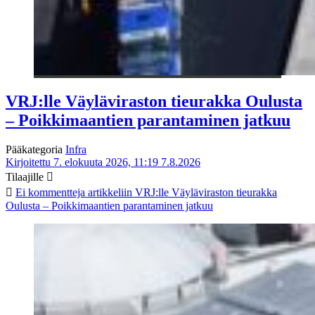
VRJ:lle Väyläviraston tieurakka Oulusta
– Poikkimaantien parantaminen jatkuu
Pääkategoria
Infra
Kirjoitettu 7. elokuuta 2026, 11:19
7.8.2026
Tilaajille
Ei kommentteja
artikkeliin VRJ:lle Väyläviraston tieurakka
Oulusta – Poikkimaantien parantaminen jatkuu