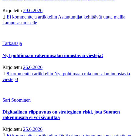
Kirjoitettu
29.6.2026
Ei kommentteja
artikkeliin Asiantuntijat kehittävät uutta mallia
kampusasumiselle
Tarkastaja
Nyt pohtimaan rakennusalan innostavia viestejä!
Kirjoitettu
26.6.2026
8 kommenttia
artikkeliin Nyt pohtimaan rakennusalan innostavia
viestejä!
Sari Suominen
Digitaalinen riippuvuus on strateginen riski, jota Suomen
rakennusala ei voi sivuuttaa
Kirjoitettu
25.6.2026
Ei kommentteja
artikkeliin Digitaalinen riippuvuus on strateginen