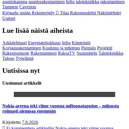
asuntokauppa
asuntorakentaminen
Infra
talotekniikka
rakentaminen
Tampere
Caverion
Kirjaudu sisään
Rekisteröidy
Tilaa Rakennuslehti
Näköislehdet
Uutiset
Lue lisää näistä aiheista
Arkkitehtuuri
Energiatehokkuus
Infra
Kiinteistöt
Korjausrakentaminen
Koulutus ja tutkimus
Pientalo
Projektit
Rakennustuote
Rakentaminen
RaksaTV
Suunnittelu
Talotekniikka
Talous
Työelämä
Uutisissa nyt
Uusimmat artikkelit
Nokia-areena teki viime vuonna miljoonatappion – miinusta
roimasti aiempaa enemmän
Kirjoitettu
7.8.2026
Ei kommentteja
artikkeliin Nokia-areena teki viime vuonna