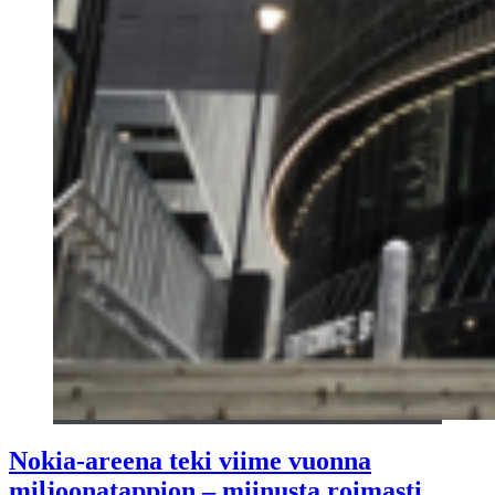
Nokia-areena teki viime vuonna
miljoonatappion – miinusta roimasti