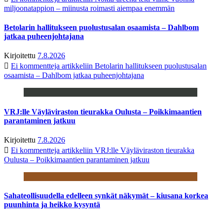
miljoonatappion – miinusta roimasti aiempaa enemmän
Betolarin hallitukseen puolustusalan osaamista – Dahlbom
jatkaa puheenjohtajana
Kirjoitettu
7.8.2026
Ei kommentteja
artikkeliin Betolarin hallitukseen puolustusalan
osaamista – Dahlbom jatkaa puheenjohtajana
VRJ:lle Väyläviraston tieurakka Oulusta – Poikkimaantien
parantaminen jatkuu
Kirjoitettu
7.8.2026
Ei kommentteja
artikkeliin VRJ:lle Väyläviraston tieurakka
Oulusta – Poikkimaantien parantaminen jatkuu
Sahateollisuudella edelleen synkät näkymät – kiusana korkea
puunhinta ja heikko kysyntä