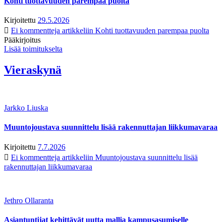
Kohti tuottavuuden parempaa puolta
Kirjoitettu
29.5.2026
Ei kommentteja
artikkeliin Kohti tuottavuuden parempaa puolta
Pääkirjoitus
Lisää toimitukselta
Vieraskynä
Jarkko Liuska
Muuntojoustava suunnittelu lisää rakennuttajan liikkumavaraa
Kirjoitettu
7.7.2026
Ei kommentteja
artikkeliin Muuntojoustava suunnittelu lisää
rakennuttajan liikkumavaraa
Jethro Ollaranta
Asiantuntijat kehittävät uutta mallia kampusasumiselle