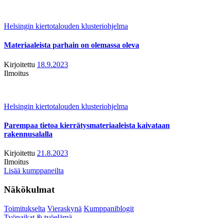
Helsingin kiertotalouden klusteriohjelma
Materiaaleista parhain on olemassa oleva
Kirjoitettu
18.9.2023
Ilmoitus
Helsingin kiertotalouden klusteriohjelma
Parempaa tietoa kierrätysmateriaaleista kaivataan
rakennusalalla
Kirjoitettu
21.8.2023
Ilmoitus
Lisää kumppaneilta
Näkökulmat
Toimitukselta
Vieraskynä
Kumppaniblogit
Työpaikat & työelämä