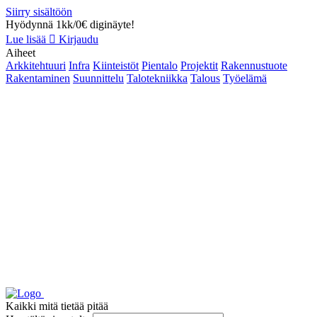
Siirry sisältöön
Hyödynnä 1kk/0€ diginäyte!
Lue lisää
Kirjaudu
Aiheet
Arkkitehtuuri
Infra
Kiinteistöt
Pientalo
Projektit
Rakennustuote
Rakentaminen
Suunnittelu
Talotekniikka
Talous
Työelämä
Kaikki mitä tietää pitää