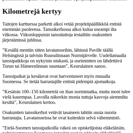
Kilometrejä kertyy
Taitojen karttuessa parketti alkoi vetää projektipäällikköä entistä
enemmän puoleensa. Tanssikerhossa alkoi kulua useampi ilta
viikossa. Viikonloppuisin tanssitaitoja testailtiin osakuntien
järjestämissä juhlissa.
”Kesällä mentiin sitten lavatansseihin, lähinnä Paville täällä
Helsingissä ja talvisin Ruusulinnaan Nurmijärvelle. Uudellamaalla
tanssipaikkoja on nykyisin niukasti, ja useimmiten on lähdettävä
Turun tai Hämeenlinnan suuntaan”, Keurulainen sanoo.
Tanssipaikat ja kesälavat ovat harventuneet myös muualla
Suomessa. Se tietää harrastajille entistä pidempiä ajomatkoja.
”Kesäisin 100–150 kilometriä on ihan normimatka, mutta moni tulee
vielä kauempaa. Lavoilla näkeekin monia tuttuja kasvoja aiemmilta
kesiltä”, Keurulainen kertoo.
Osakuntien tanssikerhot vetävät tasaiseen tahtiin uusia nuoria
harrastajia. Lavatansseissa he ovat kuitenkin selvä vähemmistö.
”Etelä-Suomen tanssipaikoilla väkeä on opiskelijoista eläkeläisiin,