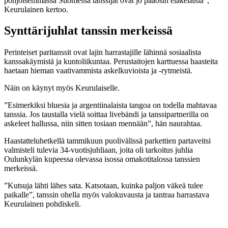
pohjoisemmassa Suomessa tanssijat ovat jo pääosin eläkeläisiä”,
Keurulainen kertoo.
Synttärijuhlat tanssin merkeissä
Perinteiset paritanssit ovat lajin harrastajille lähinnä sosiaalista
kanssakäymistä ja kuntoliikuntaa. Perustaitojen karttuessa haasteita
haetaan hieman vaativammista askelkuvioista ja -rytmeistä.
Näin on käynyt myös Keurulaiselle.
”Esimerkiksi bluesia ja argentiinalaista tangoa on todella mahtavaa
tanssia. Jos taustalla vielä soittaa livebändi ja tanssipartnerilla on
askeleet hallussa, niin sitten tosiaan mennään”, hän naurahtaa.
Haastatteluhetkellä tammikuun puolivälissä parkettien partaveitsi
valmisteli tulevia 34-vuotisjuhliaan, joita oli tarkoitus juhlia
Oulunkylän kupeessa olevassa isossa omakotitalossa tanssien
merkeissä.
”Kutsuja lähti lähes sata. Katsotaan, kuinka paljon väkeä tulee
paikalle”, tanssin ohella myös valokuvausta ja tantraa harrastava
Keurulainen pohdiskeli.