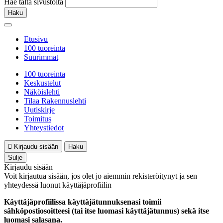
Hae tältä sivustolta
Haku
Etusivu
100 tuoreinta
Suurimmat
100 tuoreinta
Keskustelut
Näköislehti
Tilaa Rakennuslehti
Uutiskirje
Toimitus
Yhteystiedot
Kirjaudu sisään
Haku
Sulje
Kirjaudu sisään
Voit kirjautua sisään, jos olet jo aiemmin rekisteröitynyt ja sen
yhteydessä luonut käyttäjäprofiilin
Käyttäjäprofiilissa käyttäjätunnuksenasi toimii
sähköpostiosoitteesi (tai itse luomasi käyttäjätunnus) sekä itse
luomasi salasana.