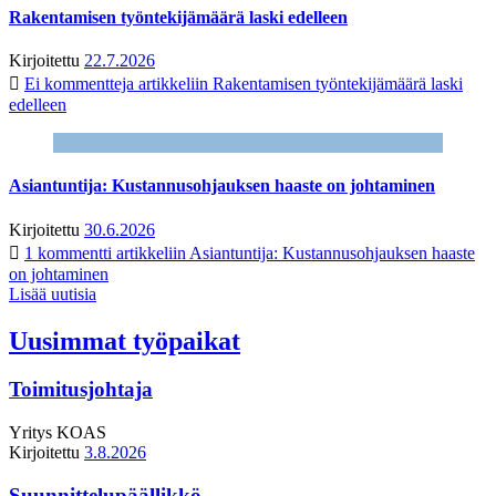
Rakentamisen työntekijämäärä laski edelleen
Kirjoitettu
22.7.2026
Ei kommentteja
artikkeliin Rakentamisen työntekijämäärä laski
edelleen
Asiantuntija: Kustannusohjauksen haaste on johtaminen
Kirjoitettu
30.6.2026
1 kommentti
artikkeliin Asiantuntija: Kustannusohjauksen haaste
on johtaminen
Lisää uutisia
Uusimmat työpaikat
Toimitusjohtaja
Yritys
KOAS
Kirjoitettu
3.8.2026
Suunnittelupäällikkö