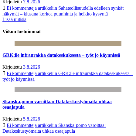
Kirjoitettu
7.8.2026
Ei kommentteja
artikkeliin Sahateollisuudella edelleen synkät
näkymät – kiusana korkea puunhinta ja heikko kysyntä
Lisää uutisia
Viikon luetuimmat
GRK:lle infraurakka datakeskuksesta – työt jo käynnissä
Kirjoitettu
3.8.2026
Ei kommentteja
artikkeliin GRK:lle infraurakka datakeskuksesta –
työt jo käynnissä
Skanska-pomo varoittaa: Datakeskustyömaita uhkaa
osaajapula
Kirjoitettu
5.8.2026
Ei kommentteja
artikkeliin Skanska-pomo varoittaa:
Datakeskustyömaita uhkaa osaajapula