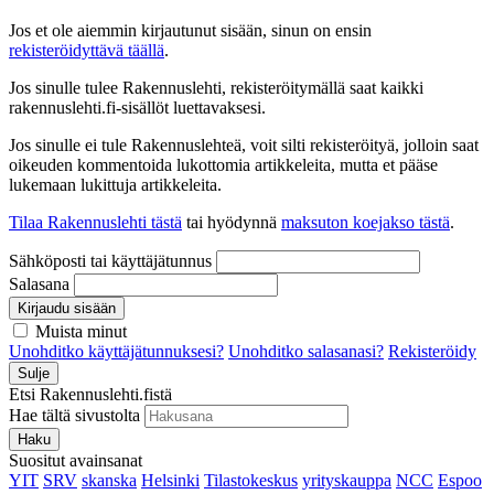
Jos et ole aiemmin kirjautunut sisään, sinun on ensin
rekisteröidyttävä täällä
.
Jos sinulle tulee Rakennuslehti, rekisteröitymällä saat kaikki
rakennuslehti.fi-sisällöt luettavaksesi.
Jos sinulle ei tule Rakennuslehteä, voit silti rekisteröityä, jolloin saat
oikeuden kommentoida lukottomia artikkeleita, mutta et pääse
lukemaan lukittuja artikkeleita.
Tilaa Rakennuslehti tästä
tai hyödynnä
maksuton koejakso tästä
.
Sähköposti tai käyttäjätunnus
Salasana
Kirjaudu sisään
Muista minut
Unohditko käyttäjätunnuksesi?
Unohditko salasanasi?
Rekisteröidy
Sulje
Etsi Rakennuslehti.fistä
Hae tältä sivustolta
Haku
Suositut avainsanat
YIT
SRV
skanska
Helsinki
Tilastokeskus
yrityskauppa
NCC
Espoo