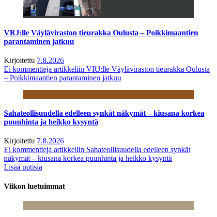
VRJ:lle Väyläviraston tieurakka Oulusta – Poikkimaantien
parantaminen jatkuu
Kirjoitettu
7.8.2026
Ei kommentteja
artikkeliin VRJ:lle Väyläviraston tieurakka Oulusta
– Poikkimaantien parantaminen jatkuu
Sahateollisuudella edelleen synkät näkymät – kiusana korkea
puunhinta ja heikko kysyntä
Kirjoitettu
7.8.2026
Ei kommentteja
artikkeliin Sahateollisuudella edelleen synkät
näkymät – kiusana korkea puunhinta ja heikko kysyntä
Lisää uutisia
Viikon luetuimmat