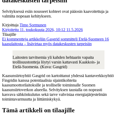
datakeskusten tarpeisiin
Selvityksessä esiin nousseet kohteet ovat pääosin kaavoitettuja ja
valmiita nopeaan kehitykseen.
Kirjoittaja
Timo Sormunen
Kirjoitettu 11. toukokuuta 2026, 10:12
11.5.2026
Tilaajille
Ei kommentteja
artikkeliin Gasgrid sommitteli Etelä-Suomeen 16
kaasulaitosta – lisävirtaa myös datakeskusten tarpeisiin
Laitosten tarvitsemia yli kahden hehtaarin vapaita
teollisuustontteja löytyi varsin kattavasti Kaakkois- ja
Etelä-Suomesta. (Kuva: Gasgrid)
Kaasunsiirtoyhtiö Gasgrid on kartoittanut yhdessä kantaverkkoyhtiö
Fingridin kanssa potentiaalisia sijaintikohteita
kaasumoottorilaitoksille ja teolliselle toiminnalle Suomen
kaasunsiirtoverkon alueella. Selvityksen taustalla on nopeasti
kasvava sähkönkulutus sekä tarve vahvistaa energiajärjestelmän
toimintavarmuutta ja liittämiskykyä.
Tämä artikkeli on tilaajille