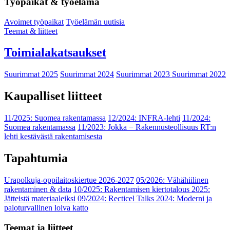
Työpaikat & työelämä
Avoimet työpaikat
Työelämän uutisia
Teemat & liitteet
Toimialakatsaukset
Suurimmat 2025
Suurimmat 2024
Suurimmat 2023
Suurimmat 2022
Kaupalliset liitteet
11/2025: Suomea rakentamassa
12/2024: INFRA-lehti
11/2024:
Suomea rakentamassa
11/2023: Jokka − Rakennusteollisuus RT:n
lehti kestävästä rakentamisesta
Tapahtumia
Urapolkuja-oppilaitoskiertue 2026-2027
05/2026: Vähähiilinen
rakentaminen & data
10/2025: Rakentamisen kiertotalous 2025:
Jätteistä materiaaleiksi
09/2024: Recticel Talks 2024: Moderni ja
paloturvallinen loiva katto
Teemat ja liitteet