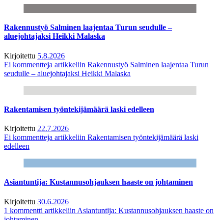
Rakennustyö Salminen laajentaa Turun seudulle –
aluejohtajaksi Heikki Malaska
Kirjoitettu
5.8.2026
Ei kommentteja
artikkeliin Rakennustyö Salminen laajentaa Turun
seudulle – aluejohtajaksi Heikki Malaska
Rakentamisen työntekijämäärä laski edelleen
Kirjoitettu
22.7.2026
Ei kommentteja
artikkeliin Rakentamisen työntekijämäärä laski
edelleen
Asiantuntija: Kustannusohjauksen haaste on johtaminen
Kirjoitettu
30.6.2026
1 kommentti
artikkeliin Asiantuntija: Kustannusohjauksen haaste on
johtaminen