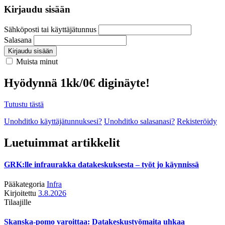
Kirjaudu sisään
Sähköposti tai käyttäjätunnus
Salasana
Kirjaudu sisään
Muista minut
Hyödynnä 1kk/0€ diginäyte!
Tutustu tästä
Unohditko käyttäjätunnuksesi?
Unohditko salasanasi?
Rekisteröidy
Luetuimmat artikkelit
GRK:lle infraurakka datakeskuksesta – työt jo käynnissä
Pääkategoria
Infra
Kirjoitettu
3.8.2026
Tilaajille
Skanska-pomo varoittaa: Datakeskustyömaita uhkaa