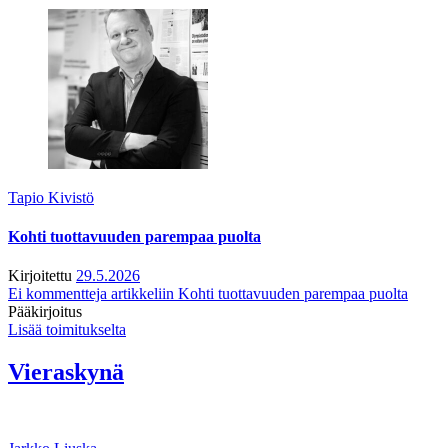
Tapio Kivistö
Kohti tuottavuuden parempaa puolta
Kirjoitettu
29.5.2026
Ei kommentteja
artikkeliin Kohti tuottavuuden parempaa puolta
Pääkirjoitus
Lisää toimitukselta
Vieraskynä