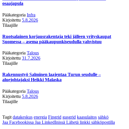
osaajapula
Pääkategoria
Infra
Kirjoitettu
5.8.2026
Tilaajille
Ruotsalainen korjausrakentaja teki jälleen yrityskaupat
Suomessa – asema pääkaupunkiseudulla vahvistuu
Pääkategoria
Talous
Kirjoitettu
31.7.2026
Tilaajille
Rakennustyö Salminen laajentaa Turun seudulle –
aluejohtajaksi Heikki Malaska
Pääkategoria
Talous
Kirjoitettu
5.8.2026
Tilaajille
Tagit
datakeskus
energia
Fingrid
gasgrid
kaasulaitos
sähkö
Jaa Facebookissa
Jaa LinkedInissä
Lähetä linkki sähköpostilla