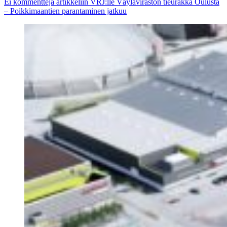
Ei kommentteja
artikkeliin VRJ:lle Väyläviraston tieurakka Oulusta
– Poikkimaantien parantaminen jatkuu