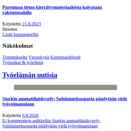
Parempaa tietoa kierrätysmateriaaleista kaivataan
rakennusalalla
Kirjoitettu
21.8.2023
Ilmoitus
Lisää kumppaneilta
Näkökulmat
Toimitukselta
Vieraskynä
Kumppaniblogit
Työpaikat & työelämä
Työelämän uutisia
Starkin ammattilaiskysely: Suhdannekuopasta päädytään vielä
työvoimapulaan
Kirjoitettu
6.8.2026
Ei kommentteja
artikkeliin Starkin ammattilaiskysely:
Suhdannekuopasta päädytään vielä työvoimapulaan