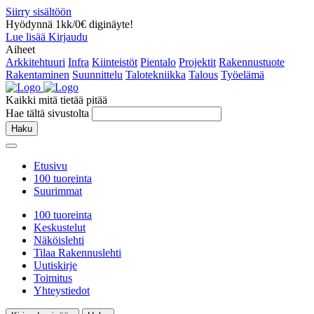
Siirry sisältöön
Hyödynnä 1kk/0€ diginäyte!
Lue lisää
Kirjaudu
Aiheet
Arkkitehtuuri
Infra
Kiinteistöt
Pientalo
Projektit
Rakennustuote
Rakentaminen
Suunnittelu
Talotekniikka
Talous
Työelämä
Kaikki mitä tietää pitää
Hae tältä sivustolta
Haku
Etusivu
100 tuoreinta
Suurimmat
100 tuoreinta
Keskustelut
Näköislehti
Tilaa Rakennuslehti
Uutiskirje
Toimitus
Yhteystiedot