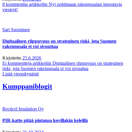
8 kommenttia
artikkeliin Nyt pohtimaan rakennusalan innostavia
viestejä!
Sari Suominen
Digitaalinen riippuvuus on strateginen riski, jota Suomen
rakennusala ei voi sivuuttaa
Kirjoitettu
25.6.2026
Ei kommentteja
artikkeliin Digitaalinen riippuvuus on strateginen
riski, jota Suomen rakennusala ei voi sivuuttaa
Lisää vieraskynästä
Kumppaniblogit
Recticel Insulation Oy
PIR-katto pitää pintansa kovillakin keleillä