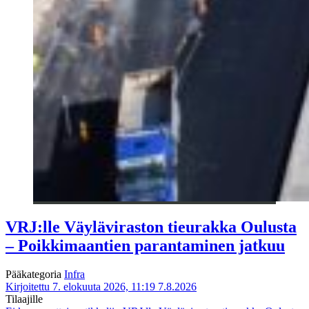
VRJ:lle Väyläviraston tieurakka Oulusta
– Poikkimaantien parantaminen jatkuu
Pääkategoria
Infra
Kirjoitettu 7. elokuuta 2026, 11:19
7.8.2026
Tilaajille