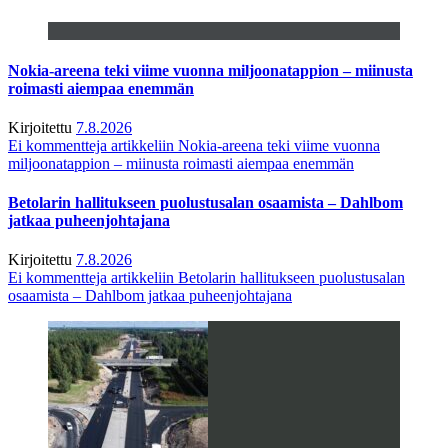
Nokia-areena teki viime vuonna miljoonatappion – miinusta
roimasti aiempaa enemmän
Kirjoitettu
7.8.2026
Ei kommentteja
artikkeliin Nokia-areena teki viime vuonna
miljoonatappion – miinusta roimasti aiempaa enemmän
Betolarin hallitukseen puolustusalan osaamista – Dahlbom
jatkaa puheenjohtajana
Kirjoitettu
7.8.2026
Ei kommentteja
artikkeliin Betolarin hallitukseen puolustusalan
osaamista – Dahlbom jatkaa puheenjohtajana