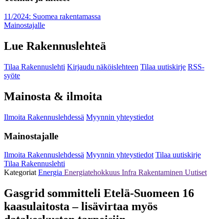
11/2024: Suomea rakentamassa
Mainostajalle
Lue Rakennuslehteä
Tilaa Rakennuslehti
Kirjaudu näköislehteen
Tilaa uutiskirje
RSS-
syöte
Mainosta & ilmoita
Ilmoita Rakennuslehdessä
Myynnin yhteystiedot
Mainostajalle
Ilmoita Rakennuslehdessä
Myynnin yhteystiedot
Tilaa uutiskirje
Tilaa Rakennuslehti
Kategoriat
Energia
Energiatehokkuus
Infra
Rakentaminen
Uutiset
Gasgrid sommitteli Etelä-Suomeen 16
kaasulaitosta – lisävirtaa myös