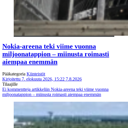
Nokia-areena teki viime vuonna
miljoonatappion – miinusta roimasti
aiempaa enemmän
Pääkategoria
Kiinteistöt
Kirjoitettu 7. elokuuta 2026, 15:22
7.8.2026
Tilaajille
Ei kommentteja
artikkeliin Nokia-areena teki viime vuonna
miljoonatappion – miinusta roimasti aiempaa enemmän