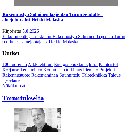
Rakennustyö Salminen laajentaa Turun seudulle –
aluejohtajaksi Heikki Malaska
Kirjoitettu
5.8.2026
Ei kommentteja
artikkeliin Rakennustyö Salminen laajentaa Turun
seudulle – aluejohtajaksi Heikki Malaska
Uutiset
100 tuoreinta
Arkkitehtuuri
Energiatehokkuus
Infra
Kiinteistöt
Korjausrakentaminen
Koulutus ja tutkimus
Pientalo
Projektit
Rakennustuote
Rakentaminen
Suunnittelu
Talotekniikka
Talous
Työelämä
Näkökulmat
Toimitukselta