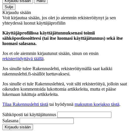
Kirjaudu sisään
Haku
Sulje
Kirjaudu sisään
Voit kirjautua sisään, jos olet jo aiemmin rekisteröitynyt ja sen
yhteydessä luonut käyttäjäprofiilin
Käyttäjäprofiilissa käyttäjätunnuksenasi toimii
sähköpostiosoitteesi (tai itse luomasi käyttäjätunnus) sekä itse
luomasi salasana.
Jos et ole aiemmin kirjautunut sisään, sinun on ensin
rekisteröidyttävä täällä
.
Jos sinulle tulee Rakennuslehti, rekisteröitymällä saat kaikki
rakennuslehti.fi-sisällöt luettavaksesi.
Jos sinulle ei tule Rakennuslehteä, voit silti rekisteröityä, jolloin saat
oikeuden kommentoida lukottomia artikkeleita, mutta et pääse
lukemaan lukittuja artikkeleita.
Tilaa Rakennuslehti tästä
tai hyödynnä
maksuton koejakso tästä
.
Sähköposti tai käyttäjätunnus
Salasana
Kirjaudu sisään