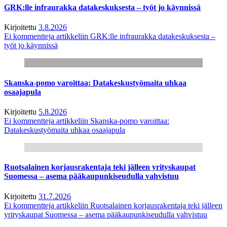
GRK:lle infraurakka datakeskuksesta – työt jo käynnissä
Kirjoitettu
3.8.2026
Ei kommentteja
artikkeliin GRK:lle infraurakka datakeskuksesta –
työt jo käynnissä
Skanska-pomo varoittaa: Datakeskustyömaita uhkaa
osaajapula
Kirjoitettu
5.8.2026
Ei kommentteja
artikkeliin Skanska-pomo varoittaa:
Datakeskustyömaita uhkaa osaajapula
Ruotsalainen korjausrakentaja teki jälleen yrityskaupat
Suomessa – asema pääkaupunkiseudulla vahvistuu
Kirjoitettu
31.7.2026
Ei kommentteja
artikkeliin Ruotsalainen korjausrakentaja teki jälleen
yrityskaupat Suomessa – asema pääkaupunkiseudulla vahvistuu