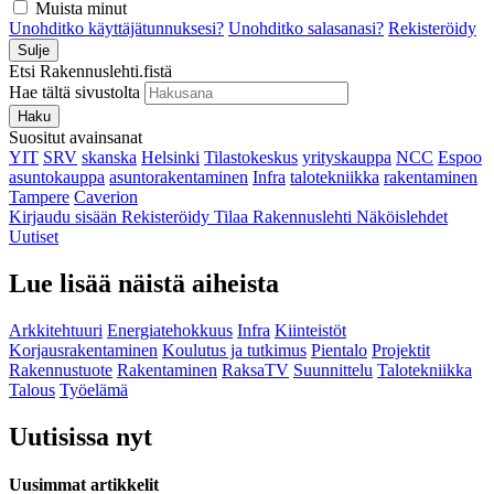
Muista minut
Unohditko käyttäjätunnuksesi?
Unohditko salasanasi?
Rekisteröidy
Sulje
Etsi Rakennuslehti.fistä
Hae tältä sivustolta
Haku
Suositut avainsanat
YIT
SRV
skanska
Helsinki
Tilastokeskus
yrityskauppa
NCC
Espoo
asuntokauppa
asuntorakentaminen
Infra
talotekniikka
rakentaminen
Tampere
Caverion
Kirjaudu sisään
Rekisteröidy
Tilaa Rakennuslehti
Näköislehdet
Uutiset
Lue lisää näistä aiheista
Arkkitehtuuri
Energiatehokkuus
Infra
Kiinteistöt
Korjausrakentaminen
Koulutus ja tutkimus
Pientalo
Projektit
Rakennustuote
Rakentaminen
RaksaTV
Suunnittelu
Talotekniikka
Talous
Työelämä
Uutisissa nyt
Uusimmat artikkelit