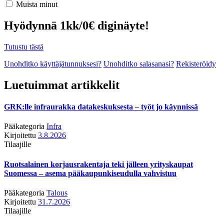
Muista minut
Hyödynnä 1kk/0€ diginäyte!
Tutustu tästä
Unohditko käyttäjätunnuksesi?
Unohditko salasanasi?
Rekisteröidy
Luetuimmat artikkelit
GRK:lle infraurakka datakeskuksesta – työt jo käynnissä
Pääkategoria
Infra
Kirjoitettu
3.8.2026
Tilaajille
Ruotsalainen korjausrakentaja teki jälleen yrityskaupat
Suomessa – asema pääkaupunkiseudulla vahvistuu
Pääkategoria
Talous
Kirjoitettu
31.7.2026
Tilaajille