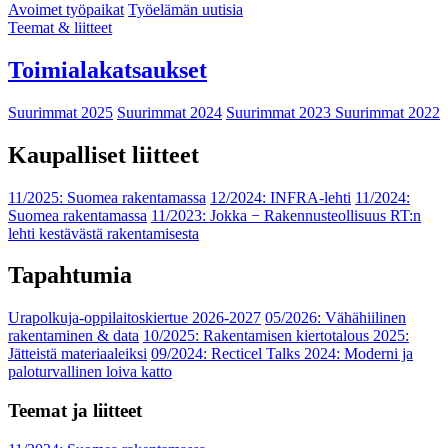
Avoimet työpaikat
Työelämän uutisia
Teemat & liitteet
Toimialakatsaukset
Suurimmat 2025
Suurimmat 2024
Suurimmat 2023
Suurimmat 2022
Kaupalliset liitteet
11/2025: Suomea rakentamassa
12/2024: INFRA-lehti
11/2024:
Suomea rakentamassa
11/2023: Jokka − Rakennusteollisuus RT:n
lehti kestävästä rakentamisesta
Tapahtumia
Urapolkuja-oppilaitoskiertue 2026-2027
05/2026: Vähähiilinen
rakentaminen & data
10/2025: Rakentamisen kiertotalous 2025:
Jätteistä materiaaleiksi
09/2024: Recticel Talks 2024: Moderni ja
paloturvallinen loiva katto
Teemat ja liitteet