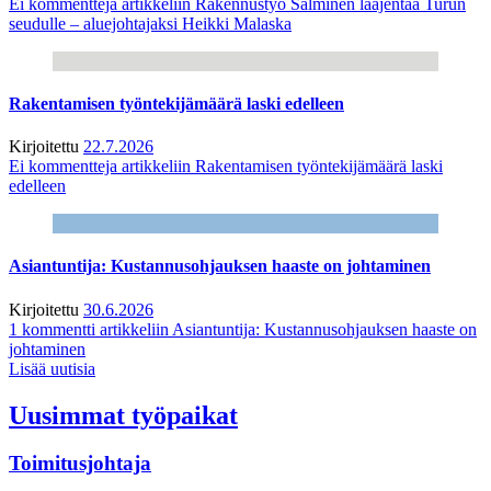
Ei kommentteja
artikkeliin Rakennustyö Salminen laajentaa Turun
seudulle – aluejohtajaksi Heikki Malaska
Rakentamisen työntekijämäärä laski edelleen
Kirjoitettu
22.7.2026
Ei kommentteja
artikkeliin Rakentamisen työntekijämäärä laski
edelleen
Asiantuntija: Kustannusohjauksen haaste on johtaminen
Kirjoitettu
30.6.2026
1 kommentti
artikkeliin Asiantuntija: Kustannusohjauksen haaste on
johtaminen
Lisää uutisia
Uusimmat työpaikat
Toimitusjohtaja