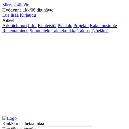
Siirry sisältöön
Hyödynnä 1kk/0€ diginäyte!
Lue lisää
Kirjaudu
Aiheet
Arkkitehtuuri
Infra
Kiinteistöt
Pientalo
Projektit
Rakennustuote
Rakentaminen
Suunnittelu
Talotekniikka
Talous
Työelämä
Kaikki mitä tietää pitää
Hae tältä sivustolta