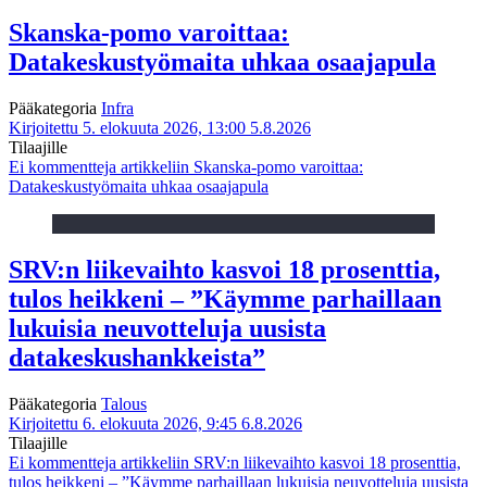
Skanska-pomo varoittaa:
Datakeskustyömaita uhkaa osaajapula
Pääkategoria
Infra
Kirjoitettu 5. elokuuta 2026, 13:00
5.8.2026
Tilaajille
Ei kommentteja
artikkeliin Skanska-pomo varoittaa:
Datakeskustyömaita uhkaa osaajapula
SRV:n liikevaihto kasvoi 18 prosenttia,
tulos heikkeni – ”Käymme parhaillaan
lukuisia neuvotteluja uusista
datakeskushankkeista”
Pääkategoria
Talous
Kirjoitettu 6. elokuuta 2026, 9:45
6.8.2026
Tilaajille
Ei kommentteja
artikkeliin SRV:n liikevaihto kasvoi 18 prosenttia,
tulos heikkeni – ”Käymme parhaillaan lukuisia neuvotteluja uusista