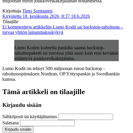
miljoonan euron joukkovelkakirjalainan hoitamisessa.
Kirjoittaja
Timo Sormunen
Kirjoitettu 18. kesäkuuta 2026, 8:37
18.6.2026
Tilaajille
Ei kommentteja
artikkeliin Lumo Kodit sai backstop-rahoitusta –
turvaa yhtiön lainanmaksukykyä
Lumo Kotien kolmelta pankilta saama backstop-
rahoituspaketti on euroissa yhtä suuri kuin ensi keväänä
erääntyvä joukkovelkakirjalaina.
Lumo Kodit on tehnyt 500 miljoonan euron backstop -
rahoitussopimuksen Nordean, OP Yrityspankin ja Swedbankin
kanssa.
Tämä artikkeli on tilaajille
Kirjaudu sisään
Sähköposti tai käyttäjätunnus
Salasana
Kirjaudu sisään