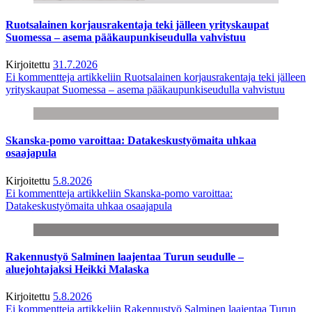
Ruotsalainen korjausrakentaja teki jälleen yrityskaupat
Suomessa – asema pääkaupunkiseudulla vahvistuu
Kirjoitettu
31.7.2026
Ei kommentteja
artikkeliin Ruotsalainen korjausrakentaja teki jälleen
yrityskaupat Suomessa – asema pääkaupunkiseudulla vahvistuu
Skanska-pomo varoittaa: Datakeskustyömaita uhkaa
osaajapula
Kirjoitettu
5.8.2026
Ei kommentteja
artikkeliin Skanska-pomo varoittaa:
Datakeskustyömaita uhkaa osaajapula
Rakennustyö Salminen laajentaa Turun seudulle –
aluejohtajaksi Heikki Malaska
Kirjoitettu
5.8.2026
Ei kommentteja
artikkeliin Rakennustyö Salminen laajentaa Turun