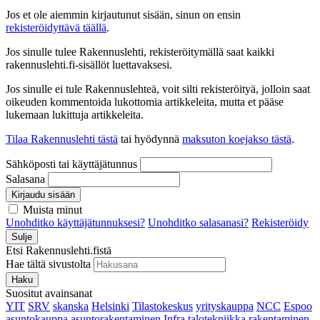
Jos et ole aiemmin kirjautunut sisään, sinun on ensin
rekisteröidyttävä täällä
.
Jos sinulle tulee Rakennuslehti, rekisteröitymällä saat kaikki
rakennuslehti.fi-sisällöt luettavaksesi.
Jos sinulle ei tule Rakennuslehteä, voit silti rekisteröityä, jolloin saat
oikeuden kommentoida lukottomia artikkeleita, mutta et pääse
lukemaan lukittuja artikkeleita.
Tilaa Rakennuslehti tästä
tai hyödynnä
maksuton koejakso tästä
.
Sähköposti tai käyttäjätunnus
Salasana
Kirjaudu sisään
Muista minut
Unohditko käyttäjätunnuksesi?
Unohditko salasanasi?
Rekisteröidy
Sulje
Etsi Rakennuslehti.fistä
Hae tältä sivustolta
Haku
Suositut avainsanat
YIT
SRV
skanska
Helsinki
Tilastokeskus
yrityskauppa
NCC
Espoo
asuntokauppa
asuntorakentaminen
Infra
talotekniikka
rakentaminen