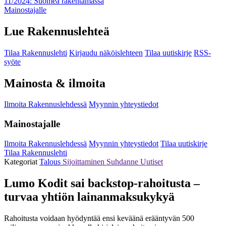
11/2024: Suomea rakentamassa
Mainostajalle
Lue Rakennuslehteä
Tilaa Rakennuslehti
Kirjaudu näköislehteen
Tilaa uutiskirje
RSS-
syöte
Mainosta & ilmoita
Ilmoita Rakennuslehdessä
Myynnin yhteystiedot
Mainostajalle
Ilmoita Rakennuslehdessä
Myynnin yhteystiedot
Tilaa uutiskirje
Tilaa Rakennuslehti
Kategoriat
Talous
Sijoittaminen
Suhdanne
Uutiset
Lumo Kodit sai backstop-rahoitusta –
turvaa yhtiön lainanmaksukykyä
Rahoitusta voidaan hyödyntää ensi keväänä erääntyvän 500