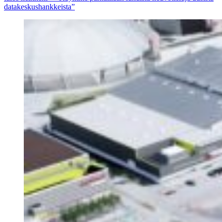
datakeskushankkeista”