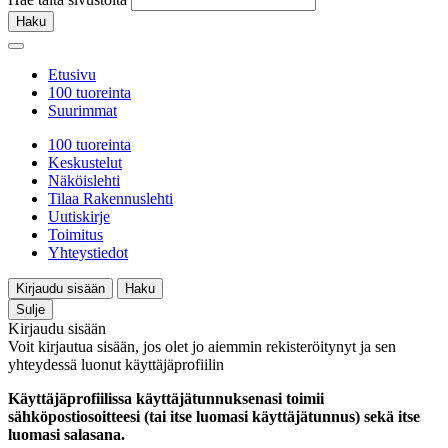
Haku
Etusivu
100 tuoreinta
Suurimmat
100 tuoreinta
Keskustelut
Näköislehti
Tilaa Rakennuslehti
Uutiskirje
Toimitus
Yhteystiedot
Kirjaudu sisään
Haku
Sulje
Kirjaudu sisään
Voit kirjautua sisään, jos olet jo aiemmin rekisteröitynyt ja sen
yhteydessä luonut käyttäjäprofiilin
Käyttäjäprofiilissa käyttäjätunnuksenasi toimii
sähköpostiosoitteesi (tai itse luomasi käyttäjätunnus) sekä itse
luomasi salasana.