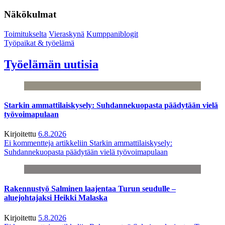
Näkökulmat
Toimitukselta
Vieraskynä
Kumppaniblogit
Työpaikat & työelämä
Työelämän uutisia
Starkin ammattilaiskysely: Suhdannekuopasta päädytään vielä
työvoimapulaan
Kirjoitettu
6.8.2026
Ei kommentteja
artikkeliin Starkin ammattilaiskysely:
Suhdannekuopasta päädytään vielä työvoimapulaan
Rakennustyö Salminen laajentaa Turun seudulle –
aluejohtajaksi Heikki Malaska
Kirjoitettu
5.8.2026