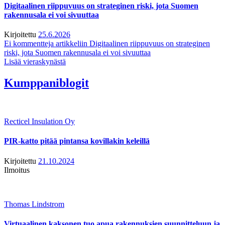
Digitaalinen riippuvuus on strateginen riski, jota Suomen
rakennusala ei voi sivuuttaa
Kirjoitettu
25.6.2026
Ei kommentteja
artikkeliin Digitaalinen riippuvuus on strateginen
riski, jota Suomen rakennusala ei voi sivuuttaa
Lisää vieraskynästä
Kumppaniblogit
Recticel Insulation Oy
PIR-katto pitää pintansa kovillakin keleillä
Kirjoitettu
21.10.2024
Ilmoitus
Thomas Lindstrom
Virtuaalinen kaksonen tuo apua rakennuksien suunnitteluun ja