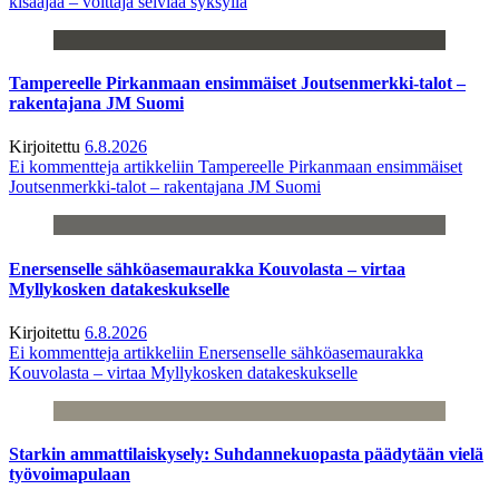
kisaajaa – voittaja selviää syksyllä
Tampereelle Pirkanmaan ensimmäiset Joutsenmerkki-talot –
rakentajana JM Suomi
Kirjoitettu
6.8.2026
Ei kommentteja
artikkeliin Tampereelle Pirkanmaan ensimmäiset
Joutsenmerkki-talot – rakentajana JM Suomi
Enersenselle sähköasemaurakka Kouvolasta – virtaa
Myllykosken datakeskukselle
Kirjoitettu
6.8.2026
Ei kommentteja
artikkeliin Enersenselle sähköasemaurakka
Kouvolasta – virtaa Myllykosken datakeskukselle
Starkin ammattilaiskysely: Suhdannekuopasta päädytään vielä
työvoimapulaan