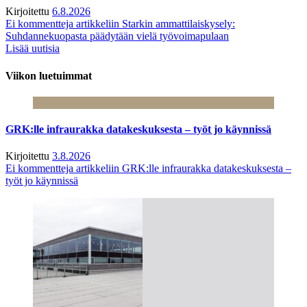
Kirjoitettu
6.8.2026
Ei kommentteja
artikkeliin Starkin ammattilaiskysely:
Suhdannekuopasta päädytään vielä työvoimapulaan
Lisää uutisia
Viikon luetuimmat
GRK:lle infraurakka datakeskuksesta – työt jo käynnissä
Kirjoitettu
3.8.2026
Ei kommentteja
artikkeliin GRK:lle infraurakka datakeskuksesta –
työt jo käynnissä