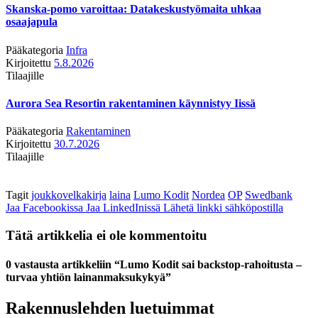
Skanska-pomo varoittaa: Datakeskustyömaita uhkaa
osaajapula
Pääkategoria
Infra
Kirjoitettu
5.8.2026
Tilaajille
Aurora Sea Resortin rakentaminen käynnistyy Iissä
Pääkategoria
Rakentaminen
Kirjoitettu
30.7.2026
Tilaajille
Tagit
joukkovelkakirja
laina
Lumo Kodit
Nordea
OP
Swedbank
Jaa Facebookissa
Jaa LinkedInissä
Lähetä linkki sähköpostilla
Tätä artikkelia ei ole kommentoitu
0 vastausta artikkeliin “Lumo Kodit sai backstop-rahoitusta –
turvaa yhtiön lainanmaksukykyä”
Rakennuslehden luetuimmat