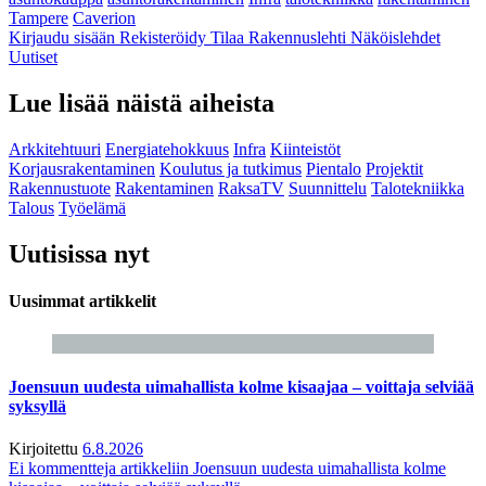
Tampere
Caverion
Kirjaudu sisään
Rekisteröidy
Tilaa Rakennuslehti
Näköislehdet
Uutiset
Lue lisää näistä aiheista
Arkkitehtuuri
Energiatehokkuus
Infra
Kiinteistöt
Korjausrakentaminen
Koulutus ja tutkimus
Pientalo
Projektit
Rakennustuote
Rakentaminen
RaksaTV
Suunnittelu
Talotekniikka
Talous
Työelämä
Uutisissa nyt
Uusimmat artikkelit
Joensuun uudesta uimahallista kolme kisaajaa – voittaja selviää
syksyllä
Kirjoitettu
6.8.2026
Ei kommentteja
artikkeliin Joensuun uudesta uimahallista kolme