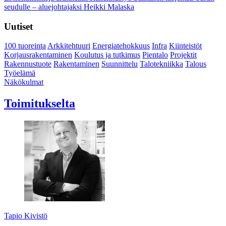
seudulle – aluejohtajaksi Heikki Malaska
Uutiset
100 tuoreinta
Arkkitehtuuri
Energiatehokkuus
Infra
Kiinteistöt
Korjausrakentaminen
Koulutus ja tutkimus
Pientalo
Projektit
Rakennustuote
Rakentaminen
Suunnittelu
Talotekniikka
Talous
Työelämä
Näkökulmat
Toimitukselta
Tapio Kivistö