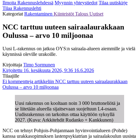
Ilmoita Rakennuslehdessä
Myynnin yhteystiedot
Tilaa uutiskirje
Tilaa Rakennuslehti
Kategoriat
Rakentaminen
Kiinteistöt
Talous
Uutiset
NCC tarttuu uuteen sairaalaurakkaan
Oulussa – arvo 10 miljoonaa
Uusi L-rakennus on jatkoa OYS:n sairaala-alueen aiemmille ja vielä
käynnissä oleville urakoille.
Kirjoittaja
Timo Sormunen
Kirjoitettu 16. kesäkuuta 2026, 9:36
16.6.2026
Tilaajille
Ei kommentteja
artikkeliin NCC tarttuu uuteen sairaalaurakkaan
Oulussa – arvo 10 miljoonaa
Uusi rakennus on kooltaan noin 3 000 bruttoneliötä ja
se liitetään alueella sijaitsevaan suojeltuun L4-osaan.
Uudisrakennus on tarkoitus ottaa käyttöön syksyllä
2027. (Kuva: Arkkitehdit Rudanko + Kankkunen)
NCC on tehnyt Pohjois-Pohjanmaan hyvinvointialueen (Pohde)
kanssa urakkasopimuksen lastenpsykiatrian ja sairaalakoulun uusista