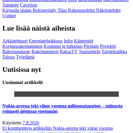
Tampere
Caverion
Kirjaudu sisään
Rekisteröidy
Tilaa Rakennuslehti
Näköislehdet
Uutiset
Lue lisää näistä aiheista
Arkkitehtuuri
Energiatehokkuus
Infra
Kiinteistöt
Korjausrakentaminen
Koulutus ja tutkimus
Pientalo
Projektit
Rakennustuote
Rakentaminen
RaksaTV
Suunnittelu
Talotekniikka
Talous
Työelämä
Uutisissa nyt
Uusimmat artikkelit
Nokia-areena teki viime vuonna miljoonatappion – miinusta
roimasti aiempaa enemmän
Kirjoitettu
7.8.2026
Ei kommentteja
artikkeliin Nokia-areena teki viime vuonna