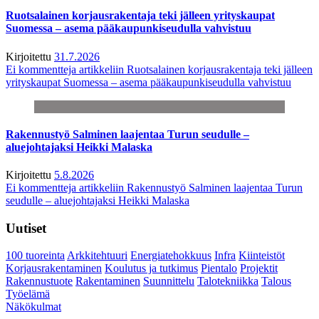
Ruotsalainen korjausrakentaja teki jälleen yrityskaupat
Suomessa – asema pääkaupunkiseudulla vahvistuu
Kirjoitettu
31.7.2026
Ei kommentteja
artikkeliin Ruotsalainen korjausrakentaja teki jälleen
yrityskaupat Suomessa – asema pääkaupunkiseudulla vahvistuu
Rakennustyö Salminen laajentaa Turun seudulle –
aluejohtajaksi Heikki Malaska
Kirjoitettu
5.8.2026
Ei kommentteja
artikkeliin Rakennustyö Salminen laajentaa Turun
seudulle – aluejohtajaksi Heikki Malaska
Uutiset
100 tuoreinta
Arkkitehtuuri
Energiatehokkuus
Infra
Kiinteistöt
Korjausrakentaminen
Koulutus ja tutkimus
Pientalo
Projektit
Rakennustuote
Rakentaminen
Suunnittelu
Talotekniikka
Talous
Työelämä
Näkökulmat