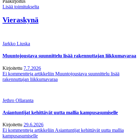
Pääkirjoitus
Lisää toimitukselta
Vieraskynä
Jarkko Liuska
Muuntojoustava suunnittelu lisää rakennuttajan liikkumavaraa
Kirjoitettu
7.7.2026
Ei kommentteja
artikkeliin Muuntojoustava suunnittelu lisää
rakennuttajan liikkumavaraa
Jethro Ollaranta
Asiantuntijat kehittävät uutta mallia kampusasumiselle
Kirjoitettu
29.6.2026
Ei kommentteja
artikkeliin Asiantuntijat kehittävät uutta mallia
kampusasumiselle