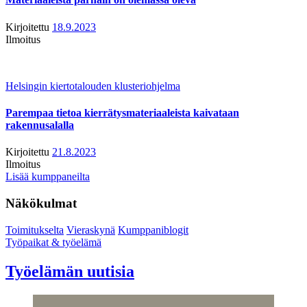
Kirjoitettu
18.9.2023
Ilmoitus
Helsingin kiertotalouden klusteriohjelma
Parempaa tietoa kierrätysmateriaaleista kaivataan
rakennusalalla
Kirjoitettu
21.8.2023
Ilmoitus
Lisää kumppaneilta
Näkökulmat
Toimitukselta
Vieraskynä
Kumppaniblogit
Työpaikat & työelämä
Työelämän uutisia