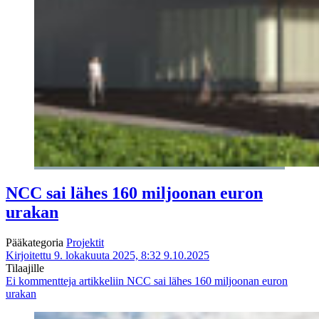
NCC sai lähes 160 miljoonan euron
urakan
Pääkategoria
Projektit
Kirjoitettu 9. lokakuuta 2025, 8:32
9.10.2025
Tilaajille
Ei kommentteja
artikkeliin NCC sai lähes 160 miljoonan euron
urakan