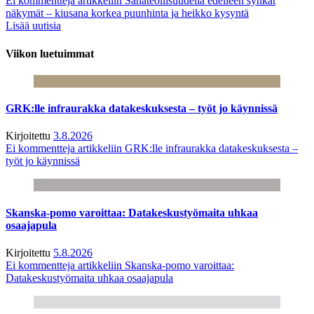
Ei kommentteja
artikkeliin Sahateollisuudella edelleen synkät
näkymät – kiusana korkea puunhinta ja heikko kysyntä
Lisää uutisia
Viikon luetuimmat
GRK:lle infraurakka datakeskuksesta – työt jo käynnissä
Kirjoitettu
3.8.2026
Ei kommentteja
artikkeliin GRK:lle infraurakka datakeskuksesta –
työt jo käynnissä
Skanska-pomo varoittaa: Datakeskustyömaita uhkaa
osaajapula
Kirjoitettu
5.8.2026
Ei kommentteja
artikkeliin Skanska-pomo varoittaa:
Datakeskustyömaita uhkaa osaajapula