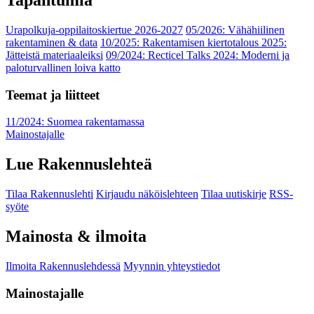
Tapahtumia
Urapolkuja-oppilaitoskiertue 2026-2027
05/2026: Vähähiilinen
rakentaminen & data
10/2025: Rakentamisen kiertotalous 2025:
Jätteistä materiaaleiksi
09/2024: Recticel Talks 2024: Moderni ja
paloturvallinen loiva katto
Teemat ja liitteet
11/2024: Suomea rakentamassa
Mainostajalle
Lue Rakennuslehteä
Tilaa Rakennuslehti
Kirjaudu näköislehteen
Tilaa uutiskirje
RSS-
syöte
Mainosta & ilmoita
Ilmoita Rakennuslehdessä
Myynnin yhteystiedot
Mainostajalle