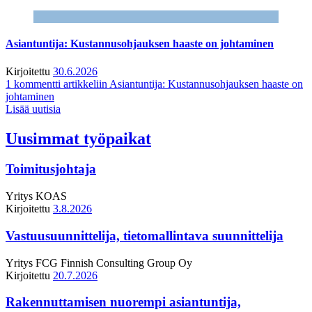
Asiantuntija: Kustannusohjauksen haaste on johtaminen
Kirjoitettu
30.6.2026
1 kommentti
artikkeliin Asiantuntija: Kustannusohjauksen haaste on
johtaminen
Lisää uutisia
Uusimmat työpaikat
Toimitusjohtaja
Yritys
KOAS
Kirjoitettu
3.8.2026
Vastuusuunnittelija, tietomallintava suunnittelija
Yritys
FCG Finnish Consulting Group Oy
Kirjoitettu
20.7.2026
Rakennuttamisen nuorempi asiantuntija,