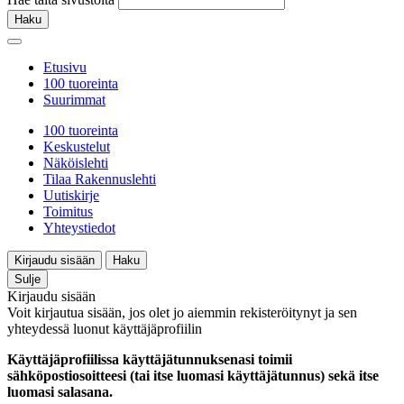
Haku
Etusivu
100 tuoreinta
Suurimmat
100 tuoreinta
Keskustelut
Näköislehti
Tilaa Rakennuslehti
Uutiskirje
Toimitus
Yhteystiedot
Kirjaudu sisään
Haku
Sulje
Kirjaudu sisään
Voit kirjautua sisään, jos olet jo aiemmin rekisteröitynyt ja sen
yhteydessä luonut käyttäjäprofiilin
Käyttäjäprofiilissa käyttäjätunnuksenasi toimii
sähköpostiosoitteesi (tai itse luomasi käyttäjätunnus) sekä itse
luomasi salasana.