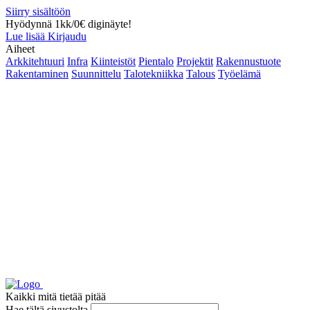
Siirry sisältöön
Hyödynnä 1kk/0€ diginäyte!
Lue lisää
Kirjaudu
Aiheet
Arkkitehtuuri
Infra
Kiinteistöt
Pientalo
Projektit
Rakennustuote
Rakentaminen
Suunnittelu
Talotekniikka
Talous
Työelämä
Kaikki mitä tietää pitää
Hae tältä sivustolta