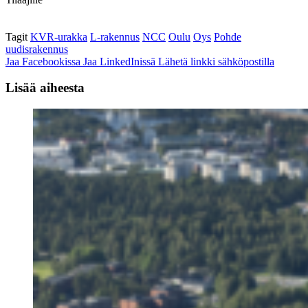
Tagit
KVR-urakka
L-rakennus
NCC
Oulu
Oys
Pohde
uudisrakennus
Jaa Facebookissa
Jaa LinkedInissä
Lähetä linkki sähköpostilla
Lisää aiheesta