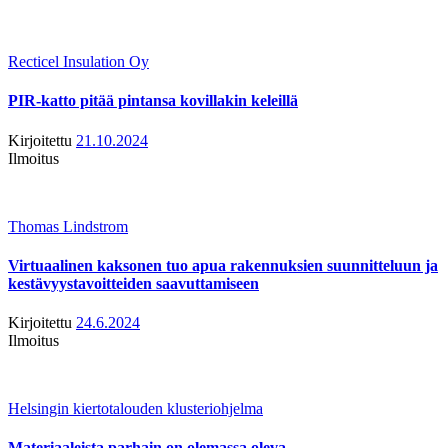
Recticel Insulation Oy
PIR-katto pitää pintansa kovillakin keleillä
Kirjoitettu
21.10.2024
Ilmoitus
Thomas Lindstrom
Virtuaalinen kaksonen tuo apua rakennuksien suunnitteluun ja
kestävyystavoitteiden saavuttamiseen
Kirjoitettu
24.6.2024
Ilmoitus
Helsingin kiertotalouden klusteriohjelma
Materiaaleista parhain on olemassa oleva