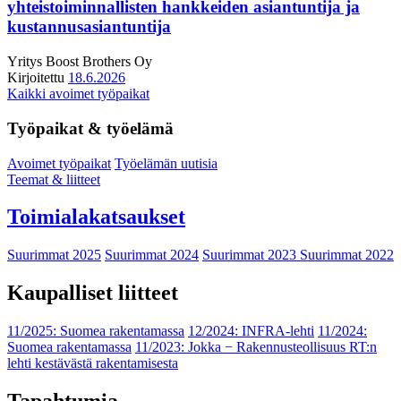
yhteistoiminnallisten hankkeiden asiantuntija ja
kustannusasiantuntija
Yritys
Boost Brothers Oy
Kirjoitettu
18.6.2026
Kaikki avoimet työpaikat
Työpaikat & työelämä
Avoimet työpaikat
Työelämän uutisia
Teemat & liitteet
Toimialakatsaukset
Suurimmat 2025
Suurimmat 2024
Suurimmat 2023
Suurimmat 2022
Kaupalliset liitteet
11/2025: Suomea rakentamassa
12/2024: INFRA-lehti
11/2024:
Suomea rakentamassa
11/2023: Jokka − Rakennusteollisuus RT:n
lehti kestävästä rakentamisesta