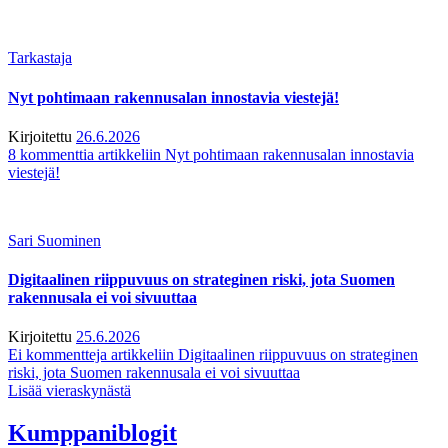
Tarkastaja
Nyt pohtimaan rakennusalan innostavia viestejä!
Kirjoitettu
26.6.2026
8 kommenttia
artikkeliin Nyt pohtimaan rakennusalan innostavia
viestejä!
Sari Suominen
Digitaalinen riippuvuus on strateginen riski, jota Suomen
rakennusala ei voi sivuuttaa
Kirjoitettu
25.6.2026
Ei kommentteja
artikkeliin Digitaalinen riippuvuus on strateginen
riski, jota Suomen rakennusala ei voi sivuuttaa
Lisää vieraskynästä
Kumppaniblogit