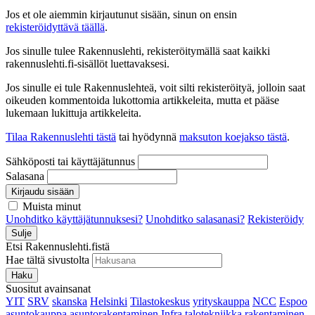
Jos et ole aiemmin kirjautunut sisään, sinun on ensin
rekisteröidyttävä täällä
.
Jos sinulle tulee Rakennuslehti, rekisteröitymällä saat kaikki
rakennuslehti.fi-sisällöt luettavaksesi.
Jos sinulle ei tule Rakennuslehteä, voit silti rekisteröityä, jolloin saat
oikeuden kommentoida lukottomia artikkeleita, mutta et pääse
lukemaan lukittuja artikkeleita.
Tilaa Rakennuslehti tästä
tai hyödynnä
maksuton koejakso tästä
.
Sähköposti tai käyttäjätunnus
Salasana
Kirjaudu sisään
Muista minut
Unohditko käyttäjätunnuksesi?
Unohditko salasanasi?
Rekisteröidy
Sulje
Etsi Rakennuslehti.fistä
Hae tältä sivustolta
Haku
Suositut avainsanat
YIT
SRV
skanska
Helsinki
Tilastokeskus
yrityskauppa
NCC
Espoo
asuntokauppa
asuntorakentaminen
Infra
talotekniikka
rakentaminen