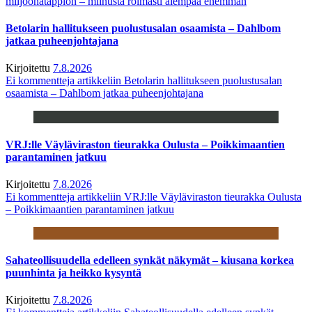
miljoonatappion – miinusta roimasti aiempaa enemmän
Betolarin hallitukseen puolustusalan osaamista – Dahlbom
jatkaa puheenjohtajana
Kirjoitettu
7.8.2026
Ei kommentteja
artikkeliin Betolarin hallitukseen puolustusalan
osaamista – Dahlbom jatkaa puheenjohtajana
VRJ:lle Väyläviraston tieurakka Oulusta – Poikkimaantien
parantaminen jatkuu
Kirjoitettu
7.8.2026
Ei kommentteja
artikkeliin VRJ:lle Väyläviraston tieurakka Oulusta
– Poikkimaantien parantaminen jatkuu
Sahateollisuudella edelleen synkät näkymät – kiusana korkea
puunhinta ja heikko kysyntä
Kirjoitettu
7.8.2026