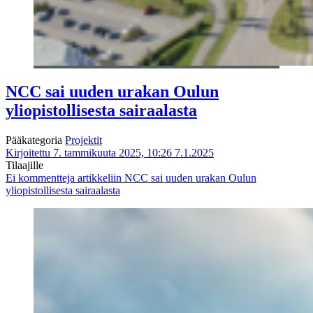
NCC sai uuden urakan Oulun
yliopistollisesta sairaalasta
Pääkategoria
Projektit
Kirjoitettu 7. tammikuuta 2025, 10:26
7.1.2025
Tilaajille
Ei kommentteja
artikkeliin NCC sai uuden urakan Oulun
yliopistollisesta sairaalasta