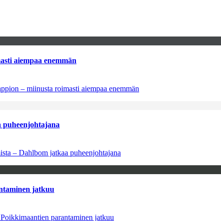
imasti aiempaa enemmän
tappion – miinusta roimasti aiempaa enemmän
aa puheenjohtajana
amista – Dahlbom jatkaa puheenjohtajana
antaminen jatkuu
– Poikkimaantien parantaminen jatkuu