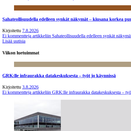
Sahateollisuudella edelleen synkät näkymät – kiusana korkea pu
Kirjoitettu
7.8.2026
Ei kommentteja
artikkeliin Sahateollisuudella edelleen synkät näkym
Lisää uutisia
Viikon luetuimmat
GRK:lle infraurakka datakeskuksesta – työt jo käynnissä
Kirjoitettu
3.8.2026
Ei kommentteja
artikkeliin GRK:lle infraurakka datakeskuksesta – työ