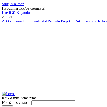
Siirry sisältöön
Hyödynnä 1kk/0€ diginäyte!
Lue lisää
Kirjaudu
Aiheet
Arkkitehtuuri
Infra
Kiinteistöt
Pientalo
Projektit
Rakennustuote
Raken
Kaikki mitä tietää pitää
Hae tältä sivustolta