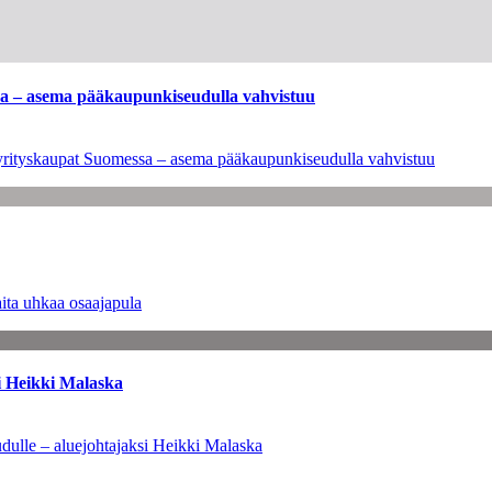
ssa – asema pääkaupunkiseudulla vahvistuu
en yrityskaupat Suomessa – asema pääkaupunkiseudulla vahvistuu
ita uhkaa osaajapula
i Heikki Malaska
dulle – aluejohtajaksi Heikki Malaska