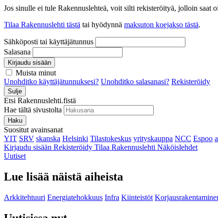
Jos sinulle ei tule Rakennuslehteä, voit silti rekisteröityä, jolloin sa
Tilaa Rakennuslehti tästä
tai hyödynnä
maksuton koejakso tästä
.
Sähköposti tai käyttäjätunnus
Salasana
Kirjaudu sisään
Muista minut
Unohditko käyttäjätunnuksesi?
Unohditko salasanasi?
Rekisteröidy
Sulje
Etsi Rakennuslehti.fistä
Hae tältä sivustolta
Haku
Suositut avainsanat
YIT
SRV
skanska
Helsinki
Tilastokeskus
yrityskauppa
NCC
Espoo
Kirjaudu sisään
Rekisteröidy
Tilaa Rakennuslehti
Näköislehdet
Uutiset
Lue lisää näistä aiheista
Arkkitehtuuri
Energiatehokkuus
Infra
Kiinteistöt
Korjausrakentamine
Uutisissa nyt