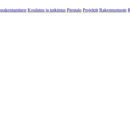
srakentaminen
Koulutus ja tutkimus
Pientalo
Projektit
Rakennustuote
R