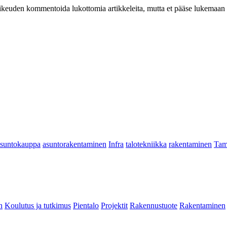
at oikeuden kommentoida lukottomia artikkeleita, mutta et pääse lukemaan l
asuntokauppa
asuntorakentaminen
Infra
talotekniikka
rakentaminen
Tam
n
Koulutus ja tutkimus
Pientalo
Projektit
Rakennustuote
Rakentaminen