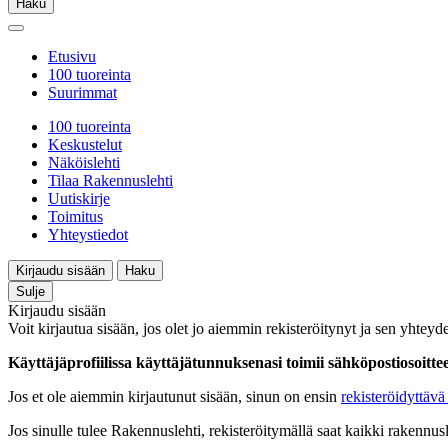
Haku
Etusivu
100 tuoreinta
Suurimmat
100 tuoreinta
Keskustelut
Näköislehti
Tilaa Rakennuslehti
Uutiskirje
Toimitus
Yhteystiedot
Kirjaudu sisään
Haku
Sulje
Kirjaudu sisään
Voit kirjautua sisään, jos olet jo aiemmin rekisteröitynyt ja sen yhteyde
Käyttäjäprofiilissa käyttäjätunnuksenasi toimii sähköpostiosoittees
Jos et ole aiemmin kirjautunut sisään, sinun on ensin
rekisteröidyttävä 
Jos sinulle tulee Rakennuslehti, rekisteröitymällä saat kaikki rakennusle