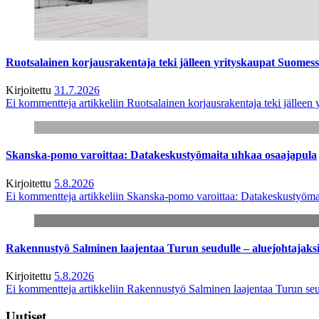
Ruotsalainen korjausrakentaja teki jälleen yrityskaupat Suome
Kirjoitettu
31.7.2026
Ei kommentteja
artikkeliin Ruotsalainen korjausrakentaja teki jälle
Skanska-pomo varoittaa: Datakeskustyömaita uhkaa osaajapula
Kirjoitettu
5.8.2026
Ei kommentteja
artikkeliin Skanska-pomo varoittaa: Datakeskustyöma
Rakennustyö Salminen laajentaa Turun seudulle – aluejohtajaks
Kirjoitettu
5.8.2026
Ei kommentteja
artikkeliin Rakennustyö Salminen laajentaa Turun seu
Uutiset