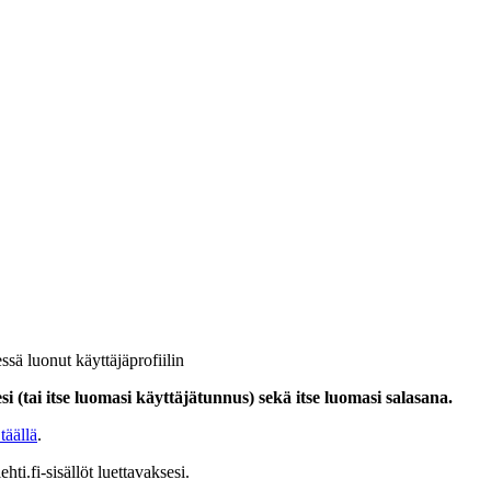
ssä luonut käyttäjäprofiilin
i (tai itse luomasi käyttäjätunnus) sekä itse luomasi salasana.
täällä
.
hti.fi-sisällöt luettavaksesi.