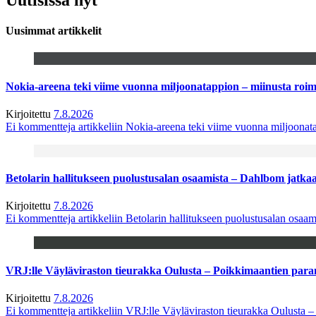
Uusimmat artikkelit
Nokia-areena teki viime vuonna miljoonatappion – miinusta ro
Kirjoitettu
7.8.2026
Ei kommentteja
artikkeliin Nokia-areena teki viime vuonna miljoona
Betolarin hallitukseen puolustusalan osaamista – Dahlbom jatk
Kirjoitettu
7.8.2026
Ei kommentteja
artikkeliin Betolarin hallitukseen puolustusalan osa
VRJ:lle Väyläviraston tieurakka Oulusta – Poikkimaantien par
Kirjoitettu
7.8.2026
Ei kommentteja
artikkeliin VRJ:lle Väyläviraston tieurakka Oulusta 