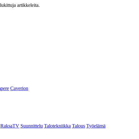
ukittuja artikkeleita.
pere
Caverion
RaksaTV
Suunnittelu
Talotekniikka
Talous
Työelämä