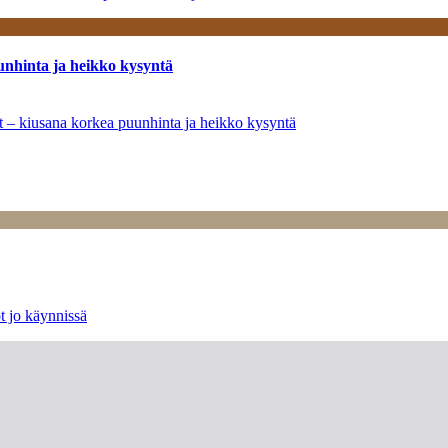
unhinta ja heikko kysyntä
ät – kiusana korkea puunhinta ja heikko kysyntä
t jo käynnissä