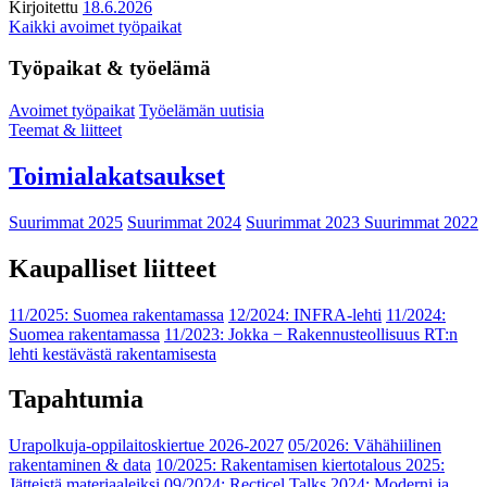
Kirjoitettu
18.6.2026
Kaikki avoimet työpaikat
Työpaikat & työelämä
Avoimet työpaikat
Työelämän uutisia
Teemat & liitteet
Toimialakatsaukset
Suurimmat 2025
Suurimmat 2024
Suurimmat 2023
Suurimmat 2022
Kaupalliset liitteet
11/2025: Suomea rakentamassa
12/2024: INFRA-lehti
11/2024:
Suomea rakentamassa
11/2023: Jokka − Rakennusteollisuus RT:n
lehti kestävästä rakentamisesta
Tapahtumia
Urapolkuja-oppilaitoskiertue 2026-2027
05/2026: Vähähiilinen
rakentaminen & data
10/2025: Rakentamisen kiertotalous 2025:
Jätteistä materiaaleiksi
09/2024: Recticel Talks 2024: Moderni ja