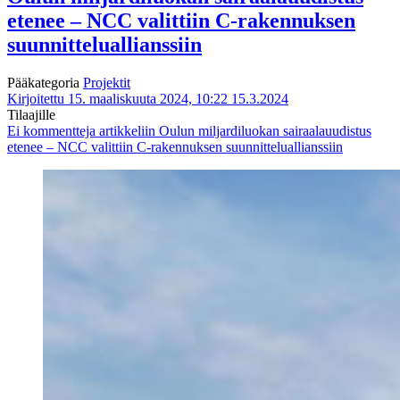
etenee – NCC valittiin C-rakennuksen
suunnitteluallianssiin
Pääkategoria
Projektit
Kirjoitettu 15. maaliskuuta 2024, 10:22
15.3.2024
Tilaajille
Ei kommentteja
artikkeliin Oulun miljardiluokan sairaalauudistus
etenee – NCC valittiin C-rakennuksen suunnitteluallianssiin