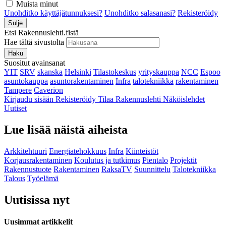
Muista minut
Unohditko käyttäjätunnuksesi?
Unohditko salasanasi?
Rekisteröidy
Sulje
Etsi Rakennuslehti.fistä
Hae tältä sivustolta
Haku
Suositut avainsanat
YIT
SRV
skanska
Helsinki
Tilastokeskus
yrityskauppa
NCC
Espoo
asuntokauppa
asuntorakentaminen
Infra
talotekniikka
rakentaminen
Tampere
Caverion
Kirjaudu sisään
Rekisteröidy
Tilaa Rakennuslehti
Näköislehdet
Uutiset
Lue lisää näistä aiheista
Arkkitehtuuri
Energiatehokkuus
Infra
Kiinteistöt
Korjausrakentaminen
Koulutus ja tutkimus
Pientalo
Projektit
Rakennustuote
Rakentaminen
RaksaTV
Suunnittelu
Talotekniikka
Talous
Työelämä
Uutisissa nyt
Uusimmat artikkelit