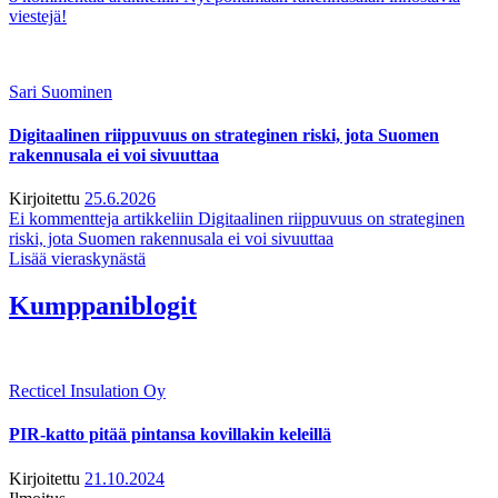
viestejä!
Sari Suominen
Digitaalinen riippuvuus on strateginen riski, jota Suomen
rakennusala ei voi sivuuttaa
Kirjoitettu
25.6.2026
Ei kommentteja
artikkeliin Digitaalinen riippuvuus on strateginen
riski, jota Suomen rakennusala ei voi sivuuttaa
Lisää vieraskynästä
Kumppaniblogit
Recticel Insulation Oy
PIR-katto pitää pintansa kovillakin keleillä
Kirjoitettu
21.10.2024