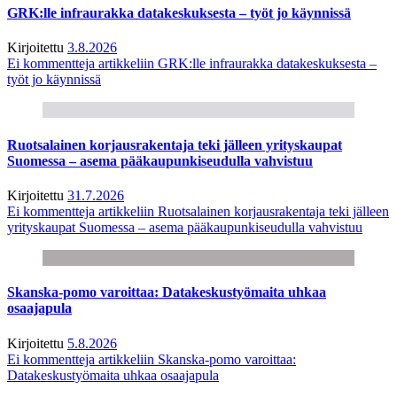
GRK:lle infraurakka datakeskuksesta – työt jo käynnissä
Kirjoitettu
3.8.2026
Ei kommentteja
artikkeliin GRK:lle infraurakka datakeskuksesta –
työt jo käynnissä
Ruotsalainen korjausrakentaja teki jälleen yrityskaupat
Suomessa – asema pääkaupunkiseudulla vahvistuu
Kirjoitettu
31.7.2026
Ei kommentteja
artikkeliin Ruotsalainen korjausrakentaja teki jälleen
yrityskaupat Suomessa – asema pääkaupunkiseudulla vahvistuu
Skanska-pomo varoittaa: Datakeskustyömaita uhkaa
osaajapula
Kirjoitettu
5.8.2026
Ei kommentteja
artikkeliin Skanska-pomo varoittaa:
Datakeskustyömaita uhkaa osaajapula