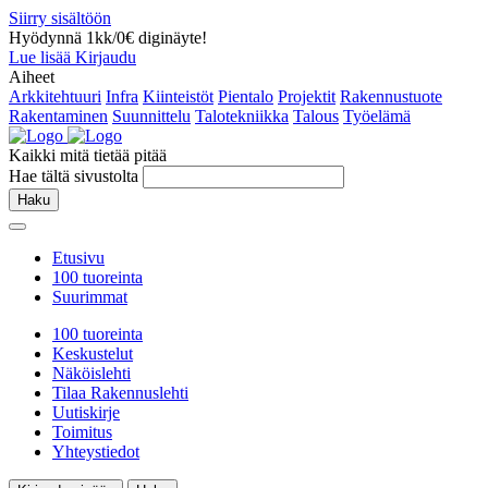
Siirry sisältöön
Hyödynnä 1kk/0€ diginäyte!
Lue lisää
Kirjaudu
Aiheet
Arkkitehtuuri
Infra
Kiinteistöt
Pientalo
Projektit
Rakennustuote
Rakentaminen
Suunnittelu
Talotekniikka
Talous
Työelämä
Kaikki mitä tietää pitää
Hae tältä sivustolta
Haku
Etusivu
100 tuoreinta
Suurimmat
100 tuoreinta
Keskustelut
Näköislehti
Tilaa Rakennuslehti
Uutiskirje
Toimitus
Yhteystiedot