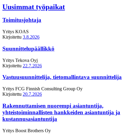
Uusimmat työpaikat
Toimitusjohtaja
Yritys
KOAS
Kirjoitettu
3.8.2026
Suunnittelupäällikkö
Yritys
Tekova Oyj
Kirjoitettu
22.7.2026
Vastuusuunnittelija, tietomallintava suunnittelija
Yritys
FCG Finnish Consulting Group Oy
Kirjoitettu
20.7.2026
Rakennuttamisen nuorempi asiantuntija,
yhteistoiminnallisten hankkeiden asiantuntija ja
kustannusasiantuntija
Yritys
Boost Brothers Oy