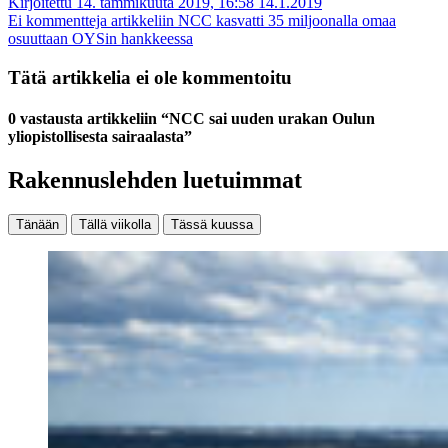
Kirjoitettu 14. tammikuuta 2019, 16:58
14.1.2019
Ei kommentteja
artikkeliin NCC kasvatti 35 miljoonalla omaa
osuuttaan OYSin hankkeessa
Tätä artikkelia ei ole kommentoitu
0 vastausta artikkeliin “NCC sai uuden urakan Oulun
yliopistollisesta sairaalasta”
Rakennuslehden luetuimmat
Tänään
Tällä viikolla
Tässä kuussa