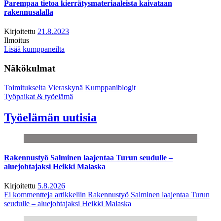
Parempaa tietoa kierrätysmateriaaleista kaivataan
rakennusalalla
Kirjoitettu
21.8.2023
Ilmoitus
Lisää kumppaneilta
Näkökulmat
Toimitukselta
Vieraskynä
Kumppaniblogit
Työpaikat & työelämä
Työelämän uutisia
Rakennustyö Salminen laajentaa Turun seudulle –
aluejohtajaksi Heikki Malaska
Kirjoitettu
5.8.2026
Ei kommentteja
artikkeliin Rakennustyö Salminen laajentaa Turun
seudulle – aluejohtajaksi Heikki Malaska