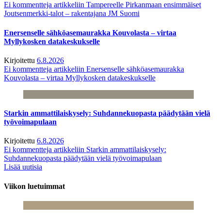
Ei kommentteja
artikkeliin Tampereelle Pirkanmaan ensimmäiset
Joutsenmerkki-talot – rakentajana JM Suomi
Enersenselle sähköasemaurakka Kouvolasta – virtaa
Myllykosken datakeskukselle
Kirjoitettu
6.8.2026
Ei kommentteja
artikkeliin Enersenselle sähköasemaurakka
Kouvolasta – virtaa Myllykosken datakeskukselle
Starkin ammattilaiskysely: Suhdannekuopasta päädytään vielä
työvoimapulaan
Kirjoitettu
6.8.2026
Ei kommentteja
artikkeliin Starkin ammattilaiskysely:
Suhdannekuopasta päädytään vielä työvoimapulaan
Lisää uutisia
Viikon luetuimmat