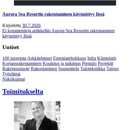
Aurora Sea Resortin rakentaminen käynnistyy Iissä
Kirjoitettu
30.7.2026
Ei kommentteja
artikkeliin Aurora Sea Resortin rakentaminen
käynnistyy Iissä
Uutiset
100 tuoreinta
Arkkitehtuuri
Energiatehokkuus
Infra
Kiinteistöt
Korjausrakentaminen
Koulutus ja tutkimus
Pientalo
Projektit
Rakennustuote
Rakentaminen
Suunnittelu
Talotekniikka
Talous
Työelämä
Näkökulmat
Toimitukselta