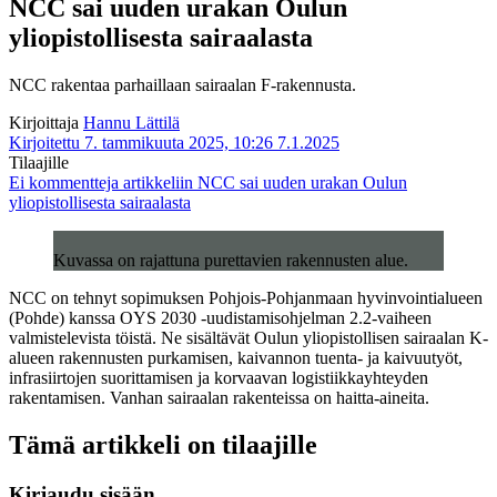
NCC sai uuden urakan Oulun
yliopistollisesta sairaalasta
NCC rakentaa parhaillaan sairaalan F-rakennusta.
Kirjoittaja
Hannu Lättilä
Kirjoitettu 7. tammikuuta 2025, 10:26
7.1.2025
Tilaajille
Ei kommentteja
artikkeliin NCC sai uuden urakan Oulun
yliopistollisesta sairaalasta
Kuvassa on rajattuna purettavien rakennusten alue.
NCC on tehnyt sopimuksen Pohjois-Pohjanmaan hyvinvointialueen
(Pohde) kanssa OYS 2030 -uudistamisohjelman 2.2-vaiheen
valmistelevista töistä. Ne sisältävät Oulun yliopistollisen sairaalan K-
alueen rakennusten purkamisen, kaivannon tuenta- ja kaivuutyöt,
infrasiirtojen suorittamisen ja korvaavan logistiikkayhteyden
rakentamisen. Vanhan sairaalan rakenteissa on haitta-aineita.
Tämä artikkeli on tilaajille
Kirjaudu sisään