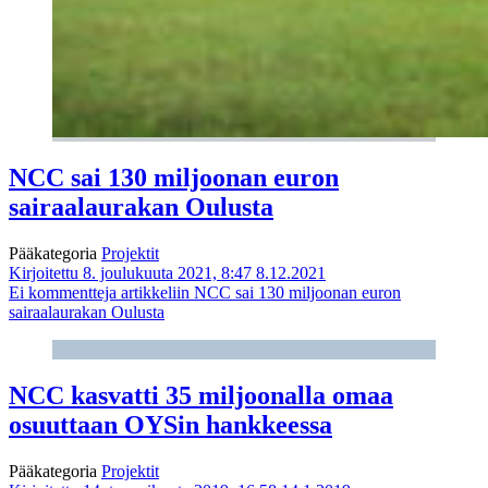
NCC sai 130 miljoonan euron
sairaalaurakan Oulusta
Pääkategoria
Projektit
Kirjoitettu 8. joulukuuta 2021, 8:47
8.12.2021
Ei kommentteja
artikkeliin NCC sai 130 miljoonan euron
sairaalaurakan Oulusta
NCC kasvatti 35 miljoonalla omaa
osuuttaan OYSin hankkeessa
Pääkategoria
Projektit