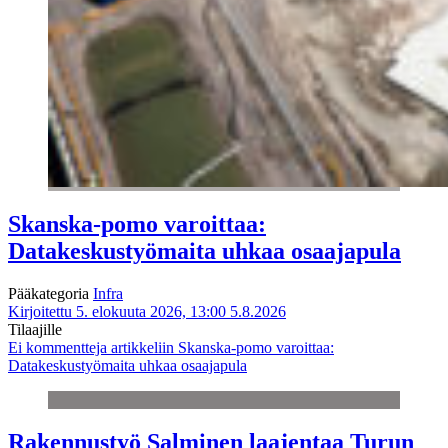
Skanska-pomo varoittaa:
Datakeskustyömaita uhkaa osaajapula
Pääkategoria
Infra
Kirjoitettu 5. elokuuta 2026, 13:00
5.8.2026
Tilaajille
Ei kommentteja
artikkeliin Skanska-pomo varoittaa:
Datakeskustyömaita uhkaa osaajapula
Rakennustyö Salminen laajentaa Turun