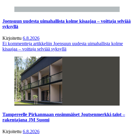
Joensuun uudesta uimahallista kolme kisaajaa – voittaja selviää
syksyllä
Kirjoitettu
6.8.2026
Ei kommentteja
artikkeliin Joensuun uudesta uimahallista kolme
kisaajaa – voittaja selviää syksyllä
Tampereelle Pirkanmaan ensimmäiset Joutsenmerkki-talot –
rakentajana JM Suomi
Kirjoitettu
6.8.2026