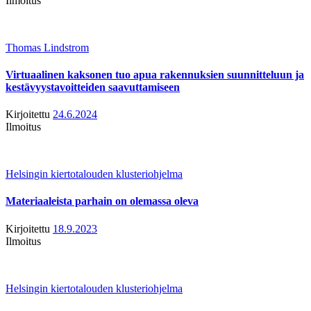
Ilmoitus
Thomas Lindstrom
Virtuaalinen kaksonen tuo apua rakennuksien suunnitteluun ja
kestävyystavoitteiden saavuttamiseen
Kirjoitettu
24.6.2024
Ilmoitus
Helsingin kiertotalouden klusteriohjelma
Materiaaleista parhain on olemassa oleva
Kirjoitettu
18.9.2023
Ilmoitus
Helsingin kiertotalouden klusteriohjelma