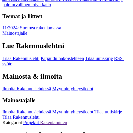
paloturvallinen loiva katto
Teemat ja liitteet
11/2024: Suomea rakentamassa
Mainostajalle
Lue Rakennuslehteä
Tilaa Rakennuslehti
Kirjaudu näköislehteen
Tilaa uutiskirje
RSS-
syöte
Mainosta & ilmoita
Ilmoita Rakennuslehdessä
Myynnin yhteystiedot
Mainostajalle
Ilmoita Rakennuslehdessä
Myynnin yhteystiedot
Tilaa uutiskirje
Tilaa Rakennuslehti
Kategoriat
Projektit
Rakentaminen