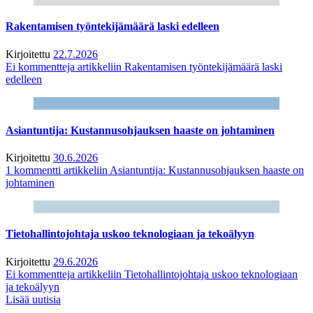
Rakentamisen työntekijämäärä laski edelleen
Kirjoitettu
22.7.2026
Ei kommentteja
artikkeliin Rakentamisen työntekijämäärä laski
edelleen
Asiantuntija: Kustannusohjauksen haaste on johtaminen
Kirjoitettu
30.6.2026
1 kommentti
artikkeliin Asiantuntija: Kustannusohjauksen haaste on
johtaminen
Tietohallintojohtaja uskoo teknologiaan ja tekoälyyn
Kirjoitettu
29.6.2026
Ei kommentteja
artikkeliin Tietohallintojohtaja uskoo teknologiaan
ja tekoälyyn
Lisää uutisia