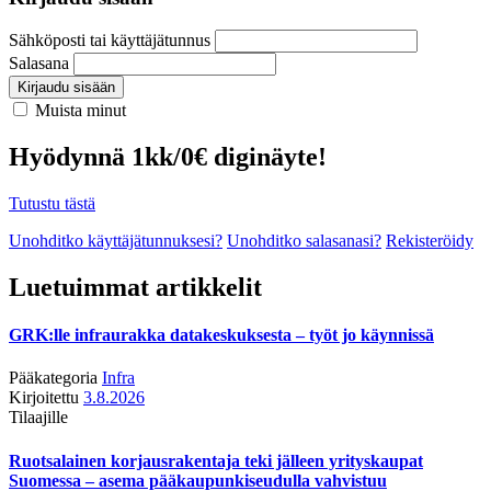
Sähköposti tai käyttäjätunnus
Salasana
Kirjaudu sisään
Muista minut
Hyödynnä 1kk/0€ diginäyte!
Tutustu tästä
Unohditko käyttäjätunnuksesi?
Unohditko salasanasi?
Rekisteröidy
Luetuimmat artikkelit
GRK:lle infraurakka datakeskuksesta – työt jo käynnissä
Pääkategoria
Infra
Kirjoitettu
3.8.2026
Tilaajille
Ruotsalainen korjausrakentaja teki jälleen yrityskaupat
Suomessa – asema pääkaupunkiseudulla vahvistuu