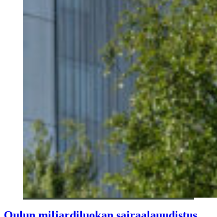
Oulun miljardiluokan sairaalauudistus