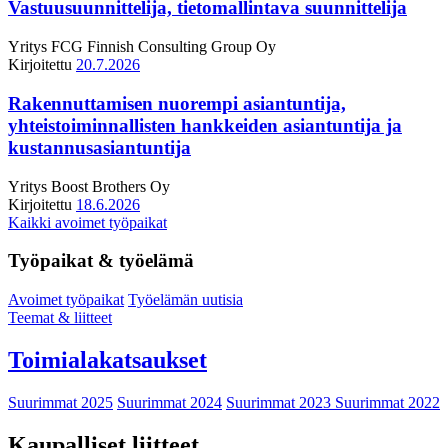
Vastuusuunnittelija, tietomallintava suunnittelija
Yritys
FCG Finnish Consulting Group Oy
Kirjoitettu
20.7.2026
Rakennuttamisen nuorempi asiantuntija,
yhteistoiminnallisten hankkeiden asiantuntija ja
kustannusasiantuntija
Yritys
Boost Brothers Oy
Kirjoitettu
18.6.2026
Kaikki avoimet työpaikat
Työpaikat & työelämä
Avoimet työpaikat
Työelämän uutisia
Teemat & liitteet
Toimialakatsaukset
Suurimmat 2025
Suurimmat 2024
Suurimmat 2023
Suurimmat 2022
Kaupalliset liitteet