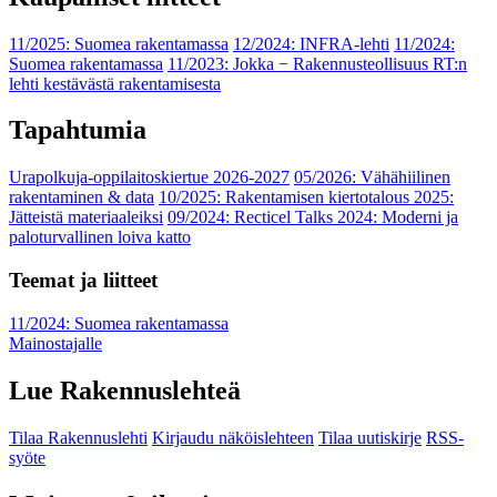
11/2025: Suomea rakentamassa
12/2024: INFRA-lehti
11/2024:
Suomea rakentamassa
11/2023: Jokka − Rakennusteollisuus RT:n
lehti kestävästä rakentamisesta
Tapahtumia
Urapolkuja-oppilaitoskiertue 2026-2027
05/2026: Vähähiilinen
rakentaminen & data
10/2025: Rakentamisen kiertotalous 2025:
Jätteistä materiaaleiksi
09/2024: Recticel Talks 2024: Moderni ja
paloturvallinen loiva katto
Teemat ja liitteet
11/2024: Suomea rakentamassa
Mainostajalle
Lue Rakennuslehteä
Tilaa Rakennuslehti
Kirjaudu näköislehteen
Tilaa uutiskirje
RSS-
syöte