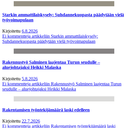
Starkin ammattilaiskysely: Suhdannekuopasta päädytään vielä
työvoimapulaan
Kirjoitettu
6.8.2026
Ei kommentteja
artikkeliin Starkin ammattilaiskysely:
Suhdannekuopasta päädytään vielä työvoimapulaan
Rakennustyö Salminen laajentaa Turun seudulle –
aluejohtajaksi Heikki Malaska
Kirjoitettu
5.8.2026
Ei kommentteja
artikkeliin Rakennustyö Salminen laajentaa Turun
seudulle – aluejohtajaksi Heikki Malaska
Rakentamisen työntekijämäärä laski edelleen
Kirjoitettu
22.7.2026
Ei kommentteja
artikkeliin Rakentamisen työntekijämäärä laski