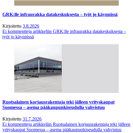
GRK:lle infraurakka datakeskuksesta – työt jo käynnissä
Kirjoitettu
3.8.2026
Ei kommentteja
artikkeliin GRK:lle infraurakka datakeskuksesta –
työt jo käynnissä
Ruotsalainen korjausrakentaja teki jälleen yrityskaupat
Suomessa – asema pääkaupunkiseudulla vahvistuu
Kirjoitettu
31.7.2026
Ei kommentteja
artikkeliin Ruotsalainen korjausrakentaja teki jälleen
yrityskaupat Suomessa – asema pääkaupunkiseudulla vahvistuu