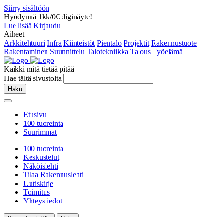
Siirry sisältöön
Hyödynnä 1kk/0€ diginäyte!
Lue lisää
Kirjaudu
Aiheet
Arkkitehtuuri
Infra
Kiinteistöt
Pientalo
Projektit
Rakennustuote
Rakentaminen
Suunnittelu
Talotekniikka
Talous
Työelämä
Kaikki mitä tietää pitää
Hae tältä sivustolta
Haku
Etusivu
100 tuoreinta
Suurimmat
100 tuoreinta
Keskustelut
Näköislehti
Tilaa Rakennuslehti
Uutiskirje
Toimitus
Yhteystiedot