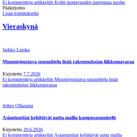
Ei kommentteja
artikkeliin Kohti tuottavuuden parempaa puolta
Pääkirjoitus
Lisää toimitukselta
Vieraskynä
Jarkko Liuska
Muuntojoustava suunnittelu lisää rakennuttajan liikkumavaraa
Kirjoitettu
7.7.2026
Ei kommentteja
artikkeliin Muuntojoustava suunnittelu lisää
rakennuttajan liikkumavaraa
Jethro Ollaranta
Asiantuntijat kehittävät uutta mallia kampusasumiselle
Kirjoitettu
29.6.2026
Ei kommentteja
artikkeliin Asiantuntijat kehittävät uutta mallia