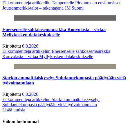
Ei kommentteja
artikkeliin Tampereelle Pirkanmaan ensimmäiset
Joutsenmerkki-talot – rakentajana JM Suomi
Enersenselle sähköasemaurakka Kouvolasta – virtaa
Myllykosken datakeskukselle
Kirjoitettu
6.8.2026
Ei kommentteja
artikkeliin Enersenselle sähköasemaurakka
Kouvolasta – virtaa Myllykosken datakeskukselle
Starkin ammattilaiskysely: Suhdannekuopasta päädytään vielä
työvoimapulaan
Kirjoitettu
6.8.2026
Ei kommentteja
artikkeliin Starkin ammattilaiskysely:
Suhdannekuopasta päädytään vielä työvoimapulaan
Lisää uutisia
Viikon luetuimmat