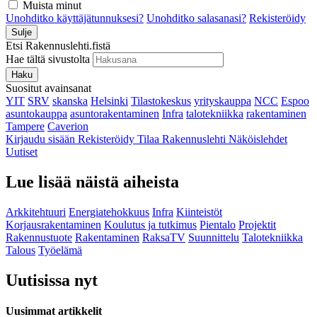
Muista minut
Unohditko käyttäjätunnuksesi?
Unohditko salasanasi?
Rekisteröidy
Sulje
Etsi Rakennuslehti.fistä
Hae tältä sivustolta
Haku
Suositut avainsanat
YIT
SRV
skanska
Helsinki
Tilastokeskus
yrityskauppa
NCC
Espoo
asuntokauppa
asuntorakentaminen
Infra
talotekniikka
rakentaminen
Tampere
Caverion
Kirjaudu sisään
Rekisteröidy
Tilaa Rakennuslehti
Näköislehdet
Uutiset
Lue lisää näistä aiheista
Arkkitehtuuri
Energiatehokkuus
Infra
Kiinteistöt
Korjausrakentaminen
Koulutus ja tutkimus
Pientalo
Projektit
Rakennustuote
Rakentaminen
RaksaTV
Suunnittelu
Talotekniikka
Talous
Työelämä
Uutisissa nyt
Uusimmat artikkelit