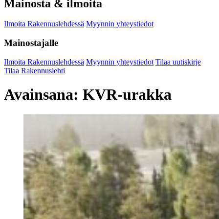
Mainosta & ilmoita
Ilmoita Rakennuslehdessä
Myynnin yhteystiedot
Mainostajalle
Ilmoita Rakennuslehdessä
Myynnin yhteystiedot
Tilaa uutiskirje
Tilaa Rakennuslehti
Avainsana:
KVR-urakka