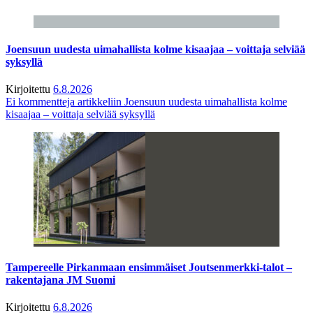
Joensuun uudesta uimahallista kolme kisaajaa – voittaja selviää
syksyllä
Kirjoitettu
6.8.2026
Ei kommentteja
artikkeliin Joensuun uudesta uimahallista kolme
kisaajaa – voittaja selviää syksyllä
Tampereelle Pirkanmaan ensimmäiset Joutsenmerkki-talot –
rakentajana JM Suomi
Kirjoitettu
6.8.2026