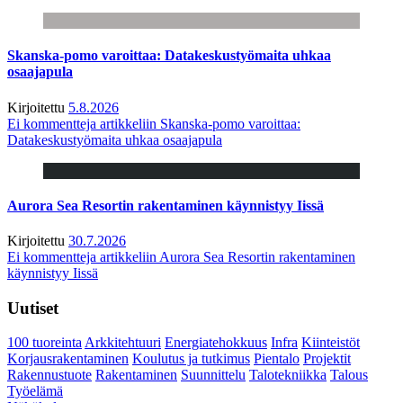
Skanska-pomo varoittaa: Datakeskustyömaita uhkaa
osaajapula
Kirjoitettu
5.8.2026
Ei kommentteja
artikkeliin Skanska-pomo varoittaa:
Datakeskustyömaita uhkaa osaajapula
Aurora Sea Resortin rakentaminen käynnistyy Iissä
Kirjoitettu
30.7.2026
Ei kommentteja
artikkeliin Aurora Sea Resortin rakentaminen
käynnistyy Iissä
Uutiset
100 tuoreinta
Arkkitehtuuri
Energiatehokkuus
Infra
Kiinteistöt
Korjausrakentaminen
Koulutus ja tutkimus
Pientalo
Projektit
Rakennustuote
Rakentaminen
Suunnittelu
Talotekniikka
Talous
Työelämä