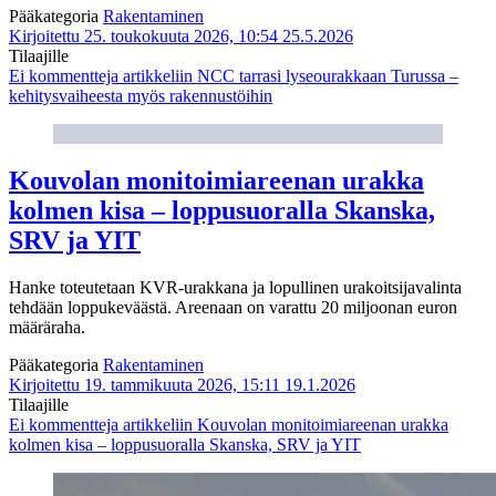
Pääkategoria
Rakentaminen
Kirjoitettu 25. toukokuuta 2026, 10:54
25.5.2026
Tilaajille
Ei kommentteja
artikkeliin NCC tarrasi lyseourakkaan Turussa –
kehitysvaiheesta myös rakennustöihin
Kouvolan monitoimiareenan urakka
kolmen kisa – loppusuoralla Skanska,
SRV ja YIT
Hanke toteutetaan KVR-urakkana ja lopullinen urakoitsijavalinta
tehdään loppukeväästä. Areenaan on varattu 20 miljoonan euron
määräraha.
Pääkategoria
Rakentaminen
Kirjoitettu 19. tammikuuta 2026, 15:11
19.1.2026
Tilaajille
Ei kommentteja
artikkeliin Kouvolan monitoimiareenan urakka
kolmen kisa – loppusuoralla Skanska, SRV ja YIT