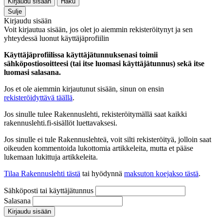
Kirjaudu sisään
Haku
Sulje
Kirjaudu sisään
Voit kirjautua sisään, jos olet jo aiemmin rekisteröitynyt ja sen
yhteydessä luonut käyttäjäprofiilin
Käyttäjäprofiilissa käyttäjätunnuksenasi toimii
sähköpostiosoitteesi (tai itse luomasi käyttäjätunnus) sekä itse
luomasi salasana.
Jos et ole aiemmin kirjautunut sisään, sinun on ensin
rekisteröidyttävä täällä
.
Jos sinulle tulee Rakennuslehti, rekisteröitymällä saat kaikki
rakennuslehti.fi-sisällöt luettavaksesi.
Jos sinulle ei tule Rakennuslehteä, voit silti rekisteröityä, jolloin saat
oikeuden kommentoida lukottomia artikkeleita, mutta et pääse
lukemaan lukittuja artikkeleita.
Tilaa Rakennuslehti tästä
tai hyödynnä
maksuton koejakso tästä
.
Sähköposti tai käyttäjätunnus
Salasana
Kirjaudu sisään