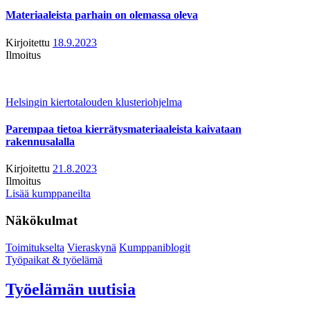
Materiaaleista parhain on olemassa oleva
Kirjoitettu
18.9.2023
Ilmoitus
Helsingin kiertotalouden klusteriohjelma
Parempaa tietoa kierrätysmateriaaleista kaivataan
rakennusalalla
Kirjoitettu
21.8.2023
Ilmoitus
Lisää kumppaneilta
Näkökulmat
Toimitukselta
Vieraskynä
Kumppaniblogit
Työpaikat & työelämä
Työelämän uutisia