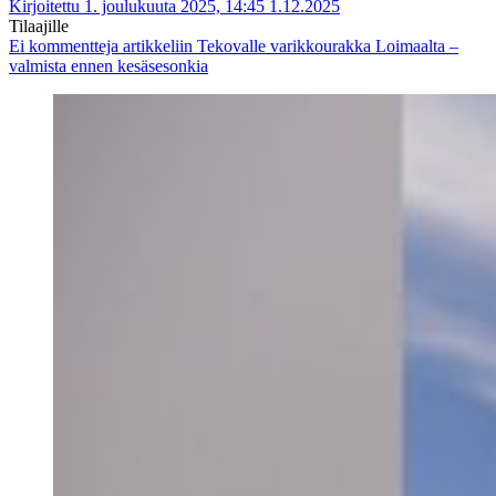
Kirjoitettu 1. joulukuuta 2025, 14:45
1.12.2025
Tilaajille
Ei kommentteja
artikkeliin Tekovalle varikkourakka Loimaalta –
valmista ennen kesäsesonkia