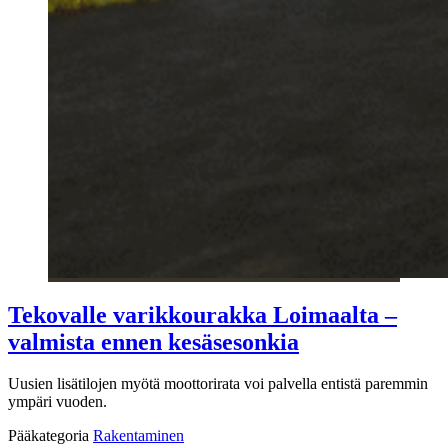
Tekovalle varikkourakka Loimaalta –
valmista ennen kesäsesonkia
Uusien lisätilojen myötä moottorirata voi palvella entistä paremmin
ympäri vuoden.
Pääkategoria
Rakentaminen