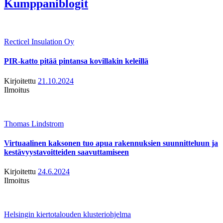
Kumppaniblogit
Recticel Insulation Oy
PIR-katto pitää pintansa kovillakin keleillä
Kirjoitettu
21.10.2024
Ilmoitus
Thomas Lindstrom
Virtuaalinen kaksonen tuo apua rakennuksien suunnitteluun ja
kestävyystavoitteiden saavuttamiseen
Kirjoitettu
24.6.2024
Ilmoitus
Helsingin kiertotalouden klusteriohjelma