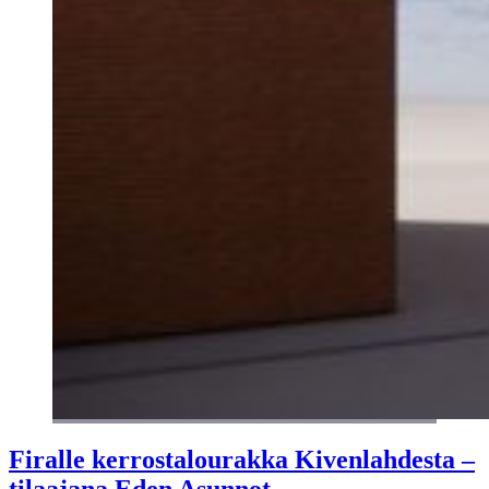
Firalle kerrostalourakka Kivenlahdesta –