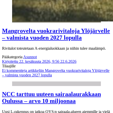
Mangrovelta vuokrarivitaloja Ylöjärvelle
– valmista vuoden 2027 lopulla
Rivitalot toteutetaan A-energialuokkaan ja niihin tulee maalämpö.
Pääkategoria
Asunnot
Kirjoitettu 22. kesäkuuta 2026, 9:56
22.6.2026
Tilaajille
Ei kommentteja
artikkeliin Mangrovelta vuokrarivitaloja Ylöjärvelle
– valmista vuoden 2027 lopulla
NCC tarttuu uuteen sairaalaurakkaan
Oulussa – arvo 10 miljoonaa
Uusi L-rakennus on jatkoa OYS:n sairaala-alueen aiemmille ja vielä