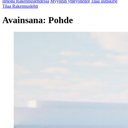
Ilmoita Rakennuslehdessä
Myynnin yhteystiedot
Tilaa uutiskirje
Tilaa Rakennuslehti
Avainsana:
Pohde