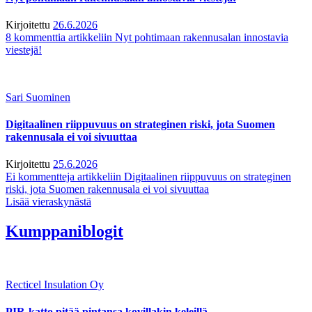
Kirjoitettu
26.6.2026
8 kommenttia
artikkeliin Nyt pohtimaan rakennusalan innostavia
viestejä!
Sari Suominen
Digitaalinen riippuvuus on strateginen riski, jota Suomen
rakennusala ei voi sivuuttaa
Kirjoitettu
25.6.2026
Ei kommentteja
artikkeliin Digitaalinen riippuvuus on strateginen
riski, jota Suomen rakennusala ei voi sivuuttaa
Lisää vieraskynästä
Kumppaniblogit
Recticel Insulation Oy
PIR-katto pitää pintansa kovillakin keleillä