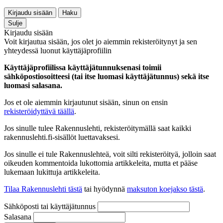
Kirjaudu sisään
Haku
Sulje
Kirjaudu sisään
Voit kirjautua sisään, jos olet jo aiemmin rekisteröitynyt ja sen
yhteydessä luonut käyttäjäprofiilin
Käyttäjäprofiilissa käyttäjätunnuksenasi toimii
sähköpostiosoitteesi (tai itse luomasi käyttäjätunnus) sekä itse
luomasi salasana.
Jos et ole aiemmin kirjautunut sisään, sinun on ensin
rekisteröidyttävä täällä
.
Jos sinulle tulee Rakennuslehti, rekisteröitymällä saat kaikki
rakennuslehti.fi-sisällöt luettavaksesi.
Jos sinulle ei tule Rakennuslehteä, voit silti rekisteröityä, jolloin saat
oikeuden kommentoida lukottomia artikkeleita, mutta et pääse
lukemaan lukittuja artikkeleita.
Tilaa Rakennuslehti tästä
tai hyödynnä
maksuton koejakso tästä
.
Sähköposti tai käyttäjätunnus
Salasana