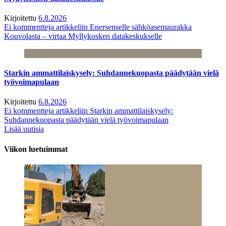
Kirjoitettu
6.8.2026
Ei kommentteja
artikkeliin Enersenselle sähköasemaurakka
Kouvolasta – virtaa Myllykosken datakeskukselle
Starkin ammattilaiskysely: Suhdannekuopasta päädytään vielä
työvoimapulaan
Kirjoitettu
6.8.2026
Ei kommentteja
artikkeliin Starkin ammattilaiskysely:
Suhdannekuopasta päädytään vielä työvoimapulaan
Lisää uutisia
Viikon luetuimmat