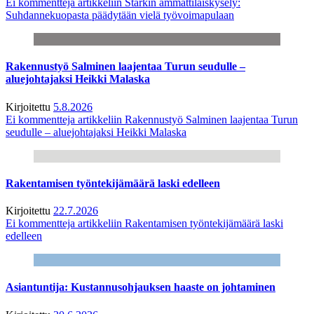
Ei kommentteja
artikkeliin Starkin ammattilaiskysely:
Suhdannekuopasta päädytään vielä työvoimapulaan
Rakennustyö Salminen laajentaa Turun seudulle –
aluejohtajaksi Heikki Malaska
Kirjoitettu
5.8.2026
Ei kommentteja
artikkeliin Rakennustyö Salminen laajentaa Turun
seudulle – aluejohtajaksi Heikki Malaska
Rakentamisen työntekijämäärä laski edelleen
Kirjoitettu
22.7.2026
Ei kommentteja
artikkeliin Rakentamisen työntekijämäärä laski
edelleen
Asiantuntija: Kustannusohjauksen haaste on johtaminen