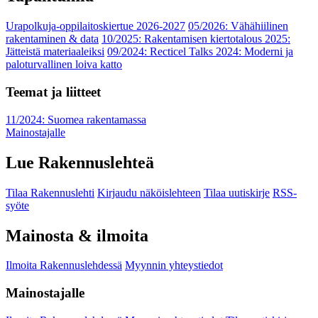
Urapolkuja-oppilaitoskiertue 2026-2027
05/2026: Vähähiilinen
rakentaminen & data
10/2025: Rakentamisen kiertotalous 2025:
Jätteistä materiaaleiksi
09/2024: Recticel Talks 2024: Moderni ja
paloturvallinen loiva katto
Teemat ja liitteet
11/2024: Suomea rakentamassa
Mainostajalle
Lue Rakennuslehteä
Tilaa Rakennuslehti
Kirjaudu näköislehteen
Tilaa uutiskirje
RSS-
syöte
Mainosta & ilmoita
Ilmoita Rakennuslehdessä
Myynnin yhteystiedot
Mainostajalle