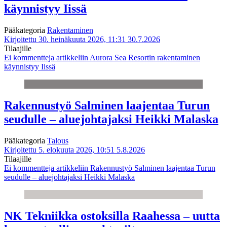
käynnistyy Iissä
Pääkategoria
Rakentaminen
Kirjoitettu 30. heinäkuuta 2026, 11:31
30.7.2026
Tilaajille
Ei kommentteja
artikkeliin Aurora Sea Resortin rakentaminen
käynnistyy Iissä
Rakennustyö Salminen laajentaa Turun
seudulle – aluejohtajaksi Heikki Malaska
Pääkategoria
Talous
Kirjoitettu 5. elokuuta 2026, 10:51
5.8.2026
Tilaajille
Ei kommentteja
artikkeliin Rakennustyö Salminen laajentaa Turun
seudulle – aluejohtajaksi Heikki Malaska
NK Tekniikka ostoksilla Raahessa – uutta