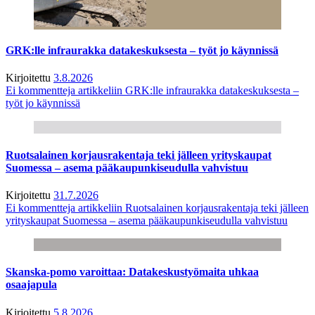
GRK:lle infraurakka datakeskuksesta – työt jo käynnissä
Kirjoitettu
3.8.2026
Ei kommentteja
artikkeliin GRK:lle infraurakka datakeskuksesta –
työt jo käynnissä
Ruotsalainen korjausrakentaja teki jälleen yrityskaupat
Suomessa – asema pääkaupunkiseudulla vahvistuu
Kirjoitettu
31.7.2026
Ei kommentteja
artikkeliin Ruotsalainen korjausrakentaja teki jälleen
yrityskaupat Suomessa – asema pääkaupunkiseudulla vahvistuu
Skanska-pomo varoittaa: Datakeskustyömaita uhkaa
osaajapula
Kirjoitettu
5.8.2026