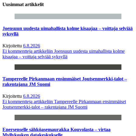
Uusimmat artikkelit
Joensuun uudesta uimahallista kolme kisaajaa – voittaja selviää
syksyllä
Kirjoitettu
6.8.2026
Ei kommentteja
artikkeliin Joensuun uudesta uimahallista kolme
kisaajaa – voittaja selviää syksyllä
Tampereelle Pirkanmaan ensimmäiset Joutsenmerkki-talot –
rakentajana JM Suomi
Kirjoitettu
6.8.2026
Ei kommentteja
artikkeliin Tampereelle Pirkanmaan ensimmäiset
Joutsenmerkki-talot – rakentajana JM Suomi
Enersenselle sähköasemaurakka Kouvolasta – virtaa
Myllykosken datakeskukselle