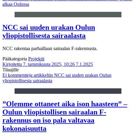
alkaa Oulussa
NCC sai uuden urakan Oulun
yliopistollisesta sairaalasta
NCC rakentaa parhaillaan sairaalan F-rakennusta.
Pääkategoria
Projektit
Kirjoitettu 7. tammikuuta 2025, 10:26
7.1.2025
Tilaajille
Ei kommentteja
artikkeliin NCC sai uuden urakan Oulun
yliopistollisesta sairaalasta
”Olemme ottaneet aika ison haasteen” –
Oulun yliopistollisen sairaalan F-
rakennus on iso pala valtavaa
kokonaisuutta