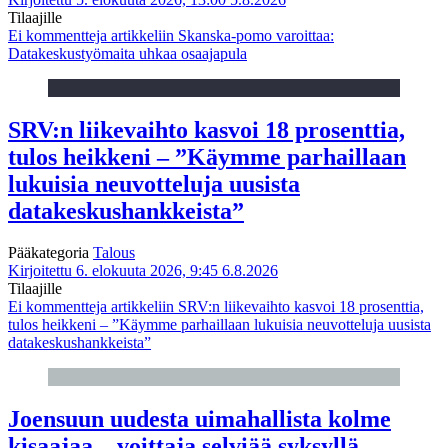
Tilaajille
Ei kommentteja
artikkeliin Skanska-pomo varoittaa:
Datakeskustyömaita uhkaa osaajapula
SRV:n liikevaihto kasvoi 18 prosenttia,
tulos heikkeni – ”Käymme parhaillaan
lukuisia neuvotteluja uusista
datakeskushankkeista”
Pääkategoria
Talous
Kirjoitettu 6. elokuuta 2026, 9:45
6.8.2026
Tilaajille
Ei kommentteja
artikkeliin SRV:n liikevaihto kasvoi 18 prosenttia,
tulos heikkeni – ”Käymme parhaillaan lukuisia neuvotteluja uusista
datakeskushankkeista”
Joensuun uudesta uimahallista kolme
kisaajaa – voittaja selviää syksyllä