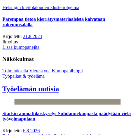
Helsingin kiertotalouden klusteriohjelma
Parempaa tietoa kierrätysmateriaaleista kaivataan
rakennusalalla
Kirjoitettu
21.8.2023
Ilmoitus
Lisää kumppaneilta
Näkökulmat
Toimitukselta
Vieraskynä
Kumppaniblogit
Työpaikat & työelämä
Työelämän uutisia
Starkin ammattilaiskysely: Suhdannekuopasta päädytään vielä
työvoimapulaan
Kirjoitettu
6.8.2026