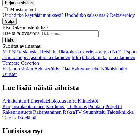
Kirjaudu sisään
Muista minut
Unohditko käyttäjätunnuksesi?
Unohditko salasanasi?
Rekisteröidy
Sulje
Etsi Rakennuslehti.fistä
Hae tältä sivustolta
Haku
Suositut avainsanat
YIT
SRV
skanska
Helsinki
Tilastokeskus
yrityskauppa
NCC
Espoo
asuntokauppa
asuntorakentaminen
Infra
talotekniikka
rakentaminen
Tampere
Caverion
Kirjaudu sisään
Rekisteröidy
Tilaa Rakennuslehti
Näköislehdet
Uutiset
Lue lisää näistä aiheista
Arkkitehtuuri
Energiatehokkuus
Infra
Kiinteistöt
Korjausrakentaminen
Koulutus ja tutkimus
Pientalo
Projektit
Rakennustuote
Rakentaminen
RaksaTV
Suunnittelu
Talotekniikka
Talous
Työelämä
Uutisissa nyt