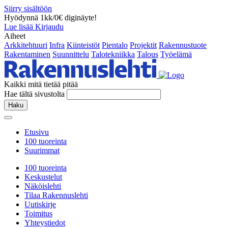
Siirry sisältöön
Hyödynnä 1kk/0€ diginäyte!
Lue lisää
Kirjaudu
Aiheet
Arkkitehtuuri
Infra
Kiinteistöt
Pientalo
Projektit
Rakennustuote
Rakentaminen
Suunnittelu
Talotekniikka
Talous
Työelämä
Kaikki mitä tietää pitää
Hae tältä sivustolta
Haku
Etusivu
100 tuoreinta
Suurimmat
100 tuoreinta
Keskustelut
Näköislehti
Tilaa Rakennuslehti
Uutiskirje
Toimitus
Yhteystiedot