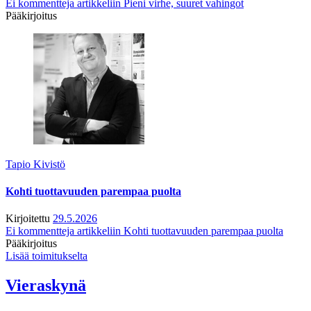
Ei kommentteja
artikkeliin Pieni virhe, suuret vahingot
Pääkirjoitus
Tapio Kivistö
Kohti tuottavuuden parempaa puolta
Kirjoitettu
29.5.2026
Ei kommentteja
artikkeliin Kohti tuottavuuden parempaa puolta
Pääkirjoitus
Lisää toimitukselta
Vieraskynä