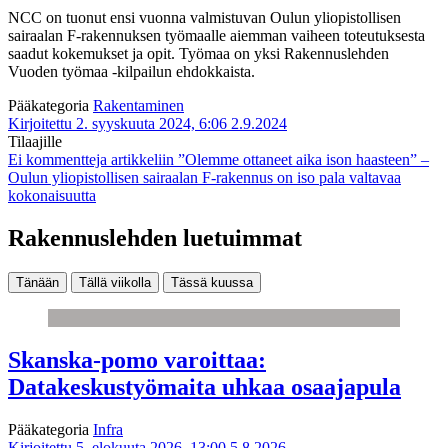
NCC on tuonut ensi vuonna valmistuvan Oulun yliopistollisen
sairaalan F-rakennuksen työmaalle aiemman vaiheen toteutuksesta
saadut kokemukset ja opit. Työmaa on yksi Rakennuslehden
Vuoden työmaa -kilpailun ehdokkaista.
Pääkategoria
Rakentaminen
Kirjoitettu 2. syyskuuta 2024, 6:06
2.9.2024
Tilaajille
Ei kommentteja
artikkeliin ”Olemme ottaneet aika ison haasteen” –
Oulun yliopistollisen sairaalan F-rakennus on iso pala valtavaa
kokonaisuutta
Rakennuslehden luetuimmat
Tänään
Tällä viikolla
Tässä kuussa
Skanska-pomo varoittaa:
Datakeskustyömaita uhkaa osaajapula
Pääkategoria
Infra
Kirjoitettu 5. elokuuta 2026, 13:00
5.8.2026