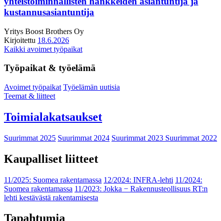
yhteistoiminnallisten hankkeiden asiantuntija ja
kustannusasiantuntija
Yritys
Boost Brothers Oy
Kirjoitettu
18.6.2026
Kaikki avoimet työpaikat
Työpaikat & työelämä
Avoimet työpaikat
Työelämän uutisia
Teemat & liitteet
Toimialakatsaukset
Suurimmat 2025
Suurimmat 2024
Suurimmat 2023
Suurimmat 2022
Kaupalliset liitteet
11/2025: Suomea rakentamassa
12/2024: INFRA-lehti
11/2024:
Suomea rakentamassa
11/2023: Jokka − Rakennusteollisuus RT:n
lehti kestävästä rakentamisesta
Tapahtumia