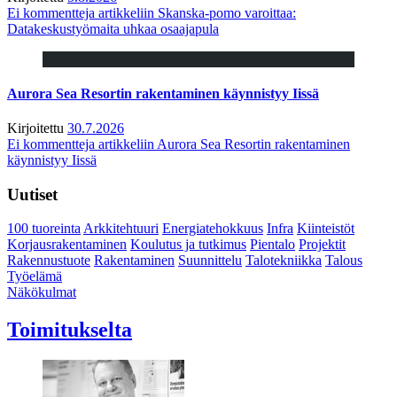
Ei kommentteja
artikkeliin Skanska-pomo varoittaa:
Datakeskustyömaita uhkaa osaajapula
Aurora Sea Resortin rakentaminen käynnistyy Iissä
Kirjoitettu
30.7.2026
Ei kommentteja
artikkeliin Aurora Sea Resortin rakentaminen
käynnistyy Iissä
Uutiset
100 tuoreinta
Arkkitehtuuri
Energiatehokkuus
Infra
Kiinteistöt
Korjausrakentaminen
Koulutus ja tutkimus
Pientalo
Projektit
Rakennustuote
Rakentaminen
Suunnittelu
Talotekniikka
Talous
Työelämä
Näkökulmat
Toimitukselta