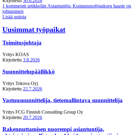
Kirjoitettu
30.6.2026
1 kommentti
artikkeliin Asiantuntija: Kustannusohjauksen haaste on
johtaminen
Lisää uutisia
Uusimmat työpaikat
Toimitusjohtaja
Yritys
KOAS
Kirjoitettu
3.8.2026
Suunnittelupäällikkö
Yritys
Tekova Oyj
Kirjoitettu
22.7.2026
Vastuusuunnittelija, tietomallintava suunnittelija
Yritys
FCG Finnish Consulting Group Oy
Kirjoitettu
20.7.2026
Rakennuttamisen nuorempi asiantuntija,