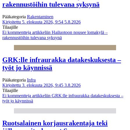
rakennustöihin tulevana syksynä
Pääkategoria
Rakentaminen
Kirjoitettu 5. elokuuta 2026, 9:54
5.8.2026
Tilaajille
Ei kommentteja
artikkeliin Hailuotoon nousee lomakylä –
rakennustöihin tulevana syksynä
GRK:lle infraurakka datakeskuksesta –
työt jo käynnissä
Pääkategoria
Infra
Kirjoitettu 3. elokuuta 2026, 9:45
3.8.2026
Tilaajille
Ei kommentteja
artikkeliin GRK:lle infraurakka datakeskuksesta –
työt jo käynnissä
Ruotsalainen korjausrakentaja teki