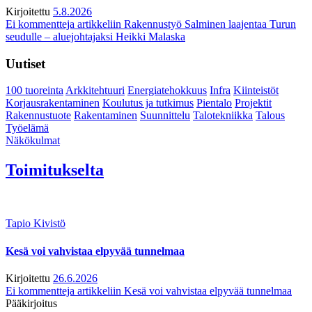
Kirjoitettu
5.8.2026
Ei kommentteja
artikkeliin Rakennustyö Salminen laajentaa Turun
seudulle – aluejohtajaksi Heikki Malaska
Uutiset
100 tuoreinta
Arkkitehtuuri
Energiatehokkuus
Infra
Kiinteistöt
Korjausrakentaminen
Koulutus ja tutkimus
Pientalo
Projektit
Rakennustuote
Rakentaminen
Suunnittelu
Talotekniikka
Talous
Työelämä
Näkökulmat
Toimitukselta
Tapio Kivistö
Kesä voi vahvistaa elpyvää tunnelmaa
Kirjoitettu
26.6.2026
Ei kommentteja
artikkeliin Kesä voi vahvistaa elpyvää tunnelmaa
Pääkirjoitus