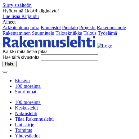
Siirry sisältöön
Hyödynnä 1kk/0€ diginäyte!
Lue lisää
Kirjaudu
Aiheet
Arkkitehtuuri
Infra
Kiinteistöt
Pientalo
Projektit
Rakennustuote
Rakentaminen
Suunnittelu
Talotekniikka
Talous
Työelämä
Kaikki mitä tietää pitää
Hae tältä sivustolta
Haku
Etusivu
100 tuoreinta
Suurimmat
100 tuoreinta
Keskustelut
Näköislehti
Tilaa Rakennuslehti
Uutiskirje
Toimitus
Yhteystiedot