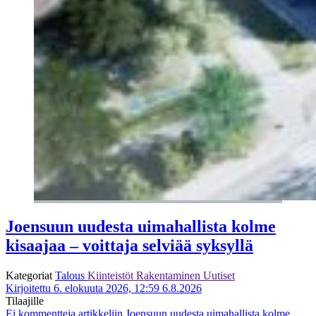
Joensuun uudesta uimahallista kolme
kisaajaa – voittaja selviää syksyllä
Kategoriat
Talous
Kiinteistöt
Rakentaminen
Uutiset
Kirjoitettu 6. elokuuta 2026, 12:59
6.8.2026
Tilaajille
Ei kommentteja
artikkeliin Joensuun uudesta uimahallista kolme