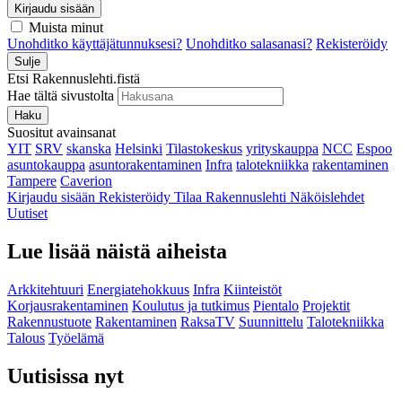
Kirjaudu sisään
Muista minut
Unohditko käyttäjätunnuksesi?
Unohditko salasanasi?
Rekisteröidy
Sulje
Etsi Rakennuslehti.fistä
Hae tältä sivustolta
Haku
Suositut avainsanat
YIT
SRV
skanska
Helsinki
Tilastokeskus
yrityskauppa
NCC
Espoo
asuntokauppa
asuntorakentaminen
Infra
talotekniikka
rakentaminen
Tampere
Caverion
Kirjaudu sisään
Rekisteröidy
Tilaa Rakennuslehti
Näköislehdet
Uutiset
Lue lisää näistä aiheista
Arkkitehtuuri
Energiatehokkuus
Infra
Kiinteistöt
Korjausrakentaminen
Koulutus ja tutkimus
Pientalo
Projektit
Rakennustuote
Rakentaminen
RaksaTV
Suunnittelu
Talotekniikka
Talous
Työelämä
Uutisissa nyt