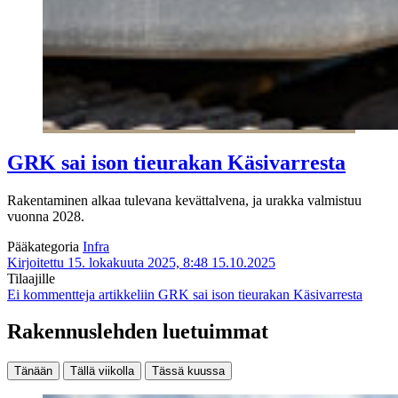
GRK sai ison tieurakan Käsivarresta
Rakentaminen alkaa tulevana kevättalvena, ja urakka valmistuu
vuonna 2028.
Pääkategoria
Infra
Kirjoitettu 15. lokakuuta 2025, 8:48
15.10.2025
Tilaajille
Ei kommentteja
artikkeliin GRK sai ison tieurakan Käsivarresta
Rakennuslehden luetuimmat
Tänään
Tällä viikolla
Tässä kuussa