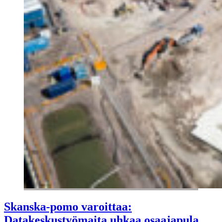
Skanska-pomo varoittaa:
Datakeskustyömaita uhkaa osaajapula