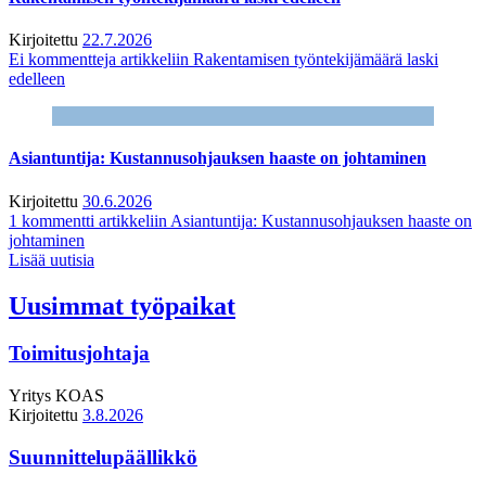
Kirjoitettu
22.7.2026
Ei kommentteja
artikkeliin Rakentamisen työntekijämäärä laski
edelleen
Asiantuntija: Kustannusohjauksen haaste on johtaminen
Kirjoitettu
30.6.2026
1 kommentti
artikkeliin Asiantuntija: Kustannusohjauksen haaste on
johtaminen
Lisää uutisia
Uusimmat työpaikat
Toimitusjohtaja
Yritys
KOAS
Kirjoitettu
3.8.2026
Suunnittelupäällikkö