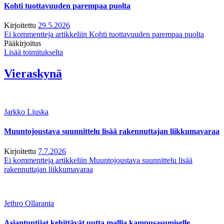
Kohti tuottavuuden parempaa puolta
Kirjoitettu
29.5.2026
Ei kommentteja
artikkeliin Kohti tuottavuuden parempaa puolta
Pääkirjoitus
Lisää toimitukselta
Vieraskynä
Jarkko Liuska
Muuntojoustava suunnittelu lisää rakennuttajan liikkumavaraa
Kirjoitettu
7.7.2026
Ei kommentteja
artikkeliin Muuntojoustava suunnittelu lisää
rakennuttajan liikkumavaraa
Jethro Ollaranta
Asiantuntijat kehittävät uutta mallia kampusasumiselle