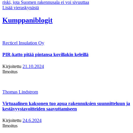
riski, jota Suomen rakennusala ei voi sivuuttaa
Lisää vieraskynästä
Kumppaniblogit
Recticel Insulation Oy
PIR-katto pitää pintansa kovillakin keleillä
Kirjoitettu
21.10.2024
Ilmoitus
Thomas Lindstrom
Virtuaalinen kaksonen tuo apua rakennuksien suunnitteluun ja
kestävyystavoitteiden saavuttamiseen
Kirjoitettu
24.6.2024
Ilmoitus