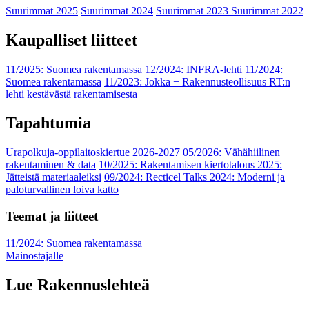
Suurimmat 2025
Suurimmat 2024
Suurimmat 2023
Suurimmat 2022
Kaupalliset liitteet
11/2025: Suomea rakentamassa
12/2024: INFRA-lehti
11/2024:
Suomea rakentamassa
11/2023: Jokka − Rakennusteollisuus RT:n
lehti kestävästä rakentamisesta
Tapahtumia
Urapolkuja-oppilaitoskiertue 2026-2027
05/2026: Vähähiilinen
rakentaminen & data
10/2025: Rakentamisen kiertotalous 2025:
Jätteistä materiaaleiksi
09/2024: Recticel Talks 2024: Moderni ja
paloturvallinen loiva katto
Teemat ja liitteet
11/2024: Suomea rakentamassa
Mainostajalle
Lue Rakennuslehteä