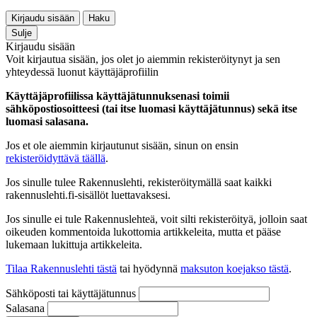
Kirjaudu sisään
Haku
Sulje
Kirjaudu sisään
Voit kirjautua sisään, jos olet jo aiemmin rekisteröitynyt ja sen
yhteydessä luonut käyttäjäprofiilin
Käyttäjäprofiilissa käyttäjätunnuksenasi toimii
sähköpostiosoitteesi (tai itse luomasi käyttäjätunnus) sekä itse
luomasi salasana.
Jos et ole aiemmin kirjautunut sisään, sinun on ensin
rekisteröidyttävä täällä
.
Jos sinulle tulee Rakennuslehti, rekisteröitymällä saat kaikki
rakennuslehti.fi-sisällöt luettavaksesi.
Jos sinulle ei tule Rakennuslehteä, voit silti rekisteröityä, jolloin saat
oikeuden kommentoida lukottomia artikkeleita, mutta et pääse
lukemaan lukittuja artikkeleita.
Tilaa Rakennuslehti tästä
tai hyödynnä
maksuton koejakso tästä
.
Sähköposti tai käyttäjätunnus
Salasana