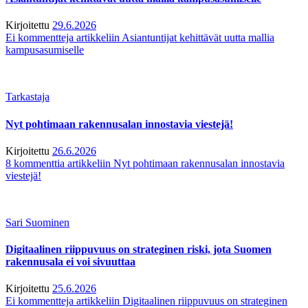
Kirjoitettu
29.6.2026
Ei kommentteja
artikkeliin Asiantuntijat kehittävät uutta mallia
kampusasumiselle
Tarkastaja
Nyt pohtimaan rakennusalan innostavia viestejä!
Kirjoitettu
26.6.2026
8 kommenttia
artikkeliin Nyt pohtimaan rakennusalan innostavia
viestejä!
Sari Suominen
Digitaalinen riippuvuus on strateginen riski, jota Suomen
rakennusala ei voi sivuuttaa
Kirjoitettu
25.6.2026
Ei kommentteja
artikkeliin Digitaalinen riippuvuus on strateginen