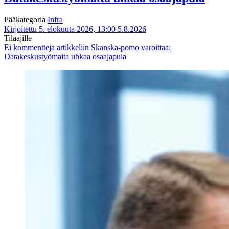
Pääkategoria
Infra
Kirjoitettu 5. elokuuta 2026, 13:00
5.8.2026
Tilaajille
Ei kommentteja
artikkeliin Skanska-pomo varoittaa:
Datakeskustyömaita uhkaa osaajapula