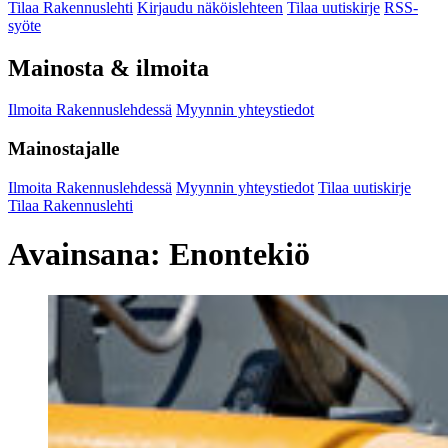
Tilaa Rakennuslehti
Kirjaudu näköislehteen
Tilaa uutiskirje
RSS-
syöte
Mainosta & ilmoita
Ilmoita Rakennuslehdessä
Myynnin yhteystiedot
Mainostajalle
Ilmoita Rakennuslehdessä
Myynnin yhteystiedot
Tilaa uutiskirje
Tilaa Rakennuslehti
Avainsana:
Enontekiö