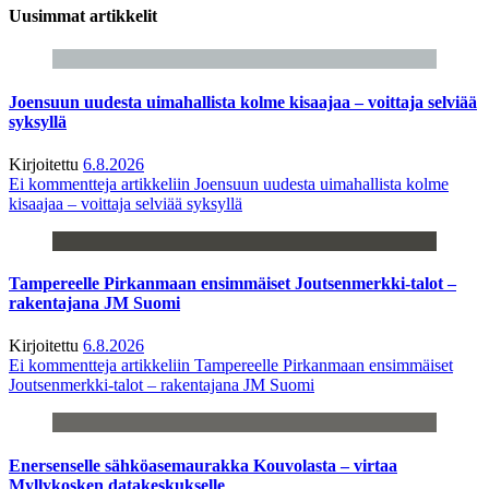
Uusimmat artikkelit
Joensuun uudesta uimahallista kolme kisaajaa – voittaja selviää
syksyllä
Kirjoitettu
6.8.2026
Ei kommentteja
artikkeliin Joensuun uudesta uimahallista kolme
kisaajaa – voittaja selviää syksyllä
Tampereelle Pirkanmaan ensimmäiset Joutsenmerkki-talot –
rakentajana JM Suomi
Kirjoitettu
6.8.2026
Ei kommentteja
artikkeliin Tampereelle Pirkanmaan ensimmäiset
Joutsenmerkki-talot – rakentajana JM Suomi
Enersenselle sähköasemaurakka Kouvolasta – virtaa
Myllykosken datakeskukselle