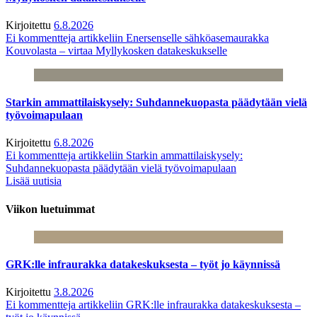
Kirjoitettu
6.8.2026
Ei kommentteja
artikkeliin Enersenselle sähköasemaurakka
Kouvolasta – virtaa Myllykosken datakeskukselle
Starkin ammattilaiskysely: Suhdannekuopasta päädytään vielä
työvoimapulaan
Kirjoitettu
6.8.2026
Ei kommentteja
artikkeliin Starkin ammattilaiskysely:
Suhdannekuopasta päädytään vielä työvoimapulaan
Lisää uutisia
Viikon luetuimmat
GRK:lle infraurakka datakeskuksesta – työt jo käynnissä
Kirjoitettu
3.8.2026
Ei kommentteja
artikkeliin GRK:lle infraurakka datakeskuksesta –