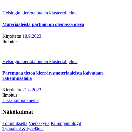
Helsingin kiertotalouden klusteriohjelma
Materiaaleista parhain on olemassa oleva
Kirjoitettu
18.9.2023
Ilmoitus
Helsingin kiertotalouden klusteriohjelma
Parempaa tietoa kierrätysmateriaaleista kaivataan
rakennusalalla
Kirjoitettu
21.8.2023
Ilmoitus
Lisää kumppaneilta
Näkökulmat
Toimitukselta
Vieraskynä
Kumppaniblogit
Työpaikat & työelämä