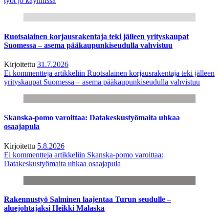
työt jo käynnissä
Ruotsalainen korjausrakentaja teki jälleen yrityskaupat
Suomessa – asema pääkaupunkiseudulla vahvistuu
Kirjoitettu
31.7.2026
Ei kommentteja
artikkeliin Ruotsalainen korjausrakentaja teki jälleen
yrityskaupat Suomessa – asema pääkaupunkiseudulla vahvistuu
Skanska-pomo varoittaa: Datakeskustyömaita uhkaa
osaajapula
Kirjoitettu
5.8.2026
Ei kommentteja
artikkeliin Skanska-pomo varoittaa:
Datakeskustyömaita uhkaa osaajapula
Rakennustyö Salminen laajentaa Turun seudulle –
aluejohtajaksi Heikki Malaska