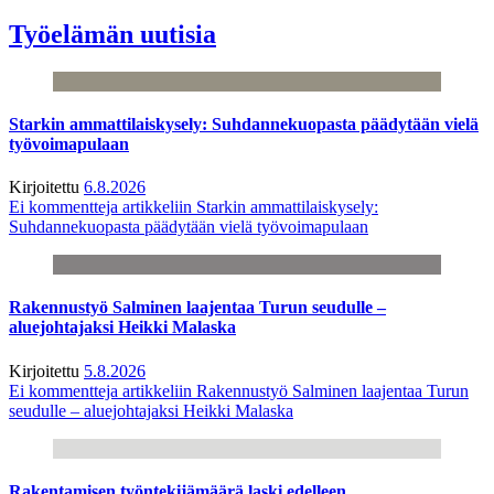
Työelämän uutisia
Starkin ammattilaiskysely: Suhdannekuopasta päädytään vielä
työvoimapulaan
Kirjoitettu
6.8.2026
Ei kommentteja
artikkeliin Starkin ammattilaiskysely:
Suhdannekuopasta päädytään vielä työvoimapulaan
Rakennustyö Salminen laajentaa Turun seudulle –
aluejohtajaksi Heikki Malaska
Kirjoitettu
5.8.2026
Ei kommentteja
artikkeliin Rakennustyö Salminen laajentaa Turun
seudulle – aluejohtajaksi Heikki Malaska
Rakentamisen työntekijämäärä laski edelleen