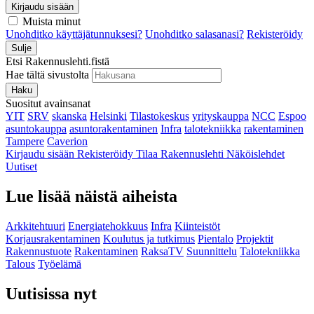
Kirjaudu sisään
Muista minut
Unohditko käyttäjätunnuksesi?
Unohditko salasanasi?
Rekisteröidy
Sulje
Etsi Rakennuslehti.fistä
Hae tältä sivustolta
Haku
Suositut avainsanat
YIT
SRV
skanska
Helsinki
Tilastokeskus
yrityskauppa
NCC
Espoo
asuntokauppa
asuntorakentaminen
Infra
talotekniikka
rakentaminen
Tampere
Caverion
Kirjaudu sisään
Rekisteröidy
Tilaa Rakennuslehti
Näköislehdet
Uutiset
Lue lisää näistä aiheista
Arkkitehtuuri
Energiatehokkuus
Infra
Kiinteistöt
Korjausrakentaminen
Koulutus ja tutkimus
Pientalo
Projektit
Rakennustuote
Rakentaminen
RaksaTV
Suunnittelu
Talotekniikka
Talous
Työelämä
Uutisissa nyt