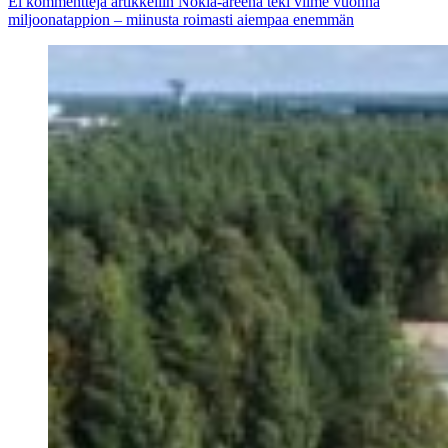
Ei kommentteja
artikkeliin Nokia-areena teki viime vuonna
miljoonatappion – miinusta roimasti aiempaa enemmän