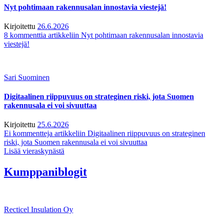
Nyt pohtimaan rakennusalan innostavia viestejä!
Kirjoitettu
26.6.2026
8 kommenttia
artikkeliin Nyt pohtimaan rakennusalan innostavia
viestejä!
Sari Suominen
Digitaalinen riippuvuus on strateginen riski, jota Suomen
rakennusala ei voi sivuuttaa
Kirjoitettu
25.6.2026
Ei kommentteja
artikkeliin Digitaalinen riippuvuus on strateginen
riski, jota Suomen rakennusala ei voi sivuuttaa
Lisää vieraskynästä
Kumppaniblogit
Recticel Insulation Oy