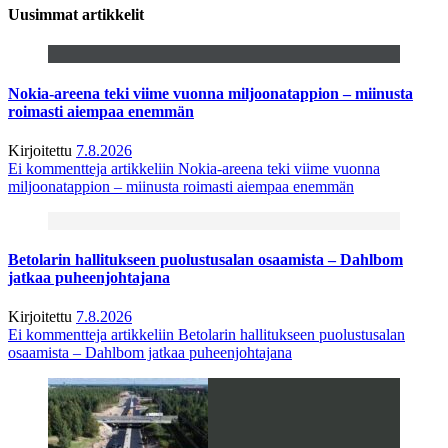
Uusimmat artikkelit
Nokia-areena teki viime vuonna miljoonatappion – miinusta
roimasti aiempaa enemmän
Kirjoitettu
7.8.2026
Ei kommentteja
artikkeliin Nokia-areena teki viime vuonna
miljoonatappion – miinusta roimasti aiempaa enemmän
Betolarin hallitukseen puolustusalan osaamista – Dahlbom
jatkaa puheenjohtajana
Kirjoitettu
7.8.2026
Ei kommentteja
artikkeliin Betolarin hallitukseen puolustusalan
osaamista – Dahlbom jatkaa puheenjohtajana