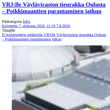
VRJ:lle Väyläviraston tieurakka Oulusta
– Poikkimaantien parantaminen jatkuu
Pääkategoria
Infra
Kirjoitettu 7. elokuuta 2026, 11:19
7.8.2026
Tilaajille
Ei kommentteja
artikkeliin VRJ:lle Väyläviraston tieurakka Oulusta
– Poikkimaantien parantaminen jatkuu