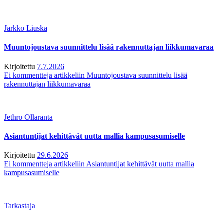
Jarkko Liuska
Muuntojoustava suunnittelu lisää rakennuttajan liikkumavaraa
Kirjoitettu
7.7.2026
Ei kommentteja
artikkeliin Muuntojoustava suunnittelu lisää
rakennuttajan liikkumavaraa
Jethro Ollaranta
Asiantuntijat kehittävät uutta mallia kampusasumiselle
Kirjoitettu
29.6.2026
Ei kommentteja
artikkeliin Asiantuntijat kehittävät uutta mallia
kampusasumiselle
Tarkastaja