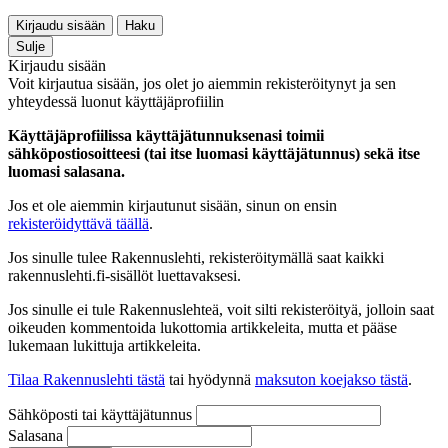
Kirjaudu sisään
Haku
Sulje
Kirjaudu sisään
Voit kirjautua sisään, jos olet jo aiemmin rekisteröitynyt ja sen
yhteydessä luonut käyttäjäprofiilin
Käyttäjäprofiilissa käyttäjätunnuksenasi toimii
sähköpostiosoitteesi (tai itse luomasi käyttäjätunnus) sekä itse
luomasi salasana.
Jos et ole aiemmin kirjautunut sisään, sinun on ensin
rekisteröidyttävä täällä
.
Jos sinulle tulee Rakennuslehti, rekisteröitymällä saat kaikki
rakennuslehti.fi-sisällöt luettavaksesi.
Jos sinulle ei tule Rakennuslehteä, voit silti rekisteröityä, jolloin saat
oikeuden kommentoida lukottomia artikkeleita, mutta et pääse
lukemaan lukittuja artikkeleita.
Tilaa Rakennuslehti tästä
tai hyödynnä
maksuton koejakso tästä
.
Sähköposti tai käyttäjätunnus
Salasana