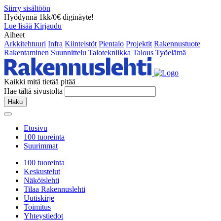
Siirry sisältöön
Hyödynnä 1kk/0€ diginäyte!
Lue lisää
Kirjaudu
Aiheet
Arkkitehtuuri
Infra
Kiinteistöt
Pientalo
Projektit
Rakennustuote
Rakentaminen
Suunnittelu
Talotekniikka
Talous
Työelämä
Kaikki mitä tietää pitää
Hae tältä sivustolta
Haku
Etusivu
100 tuoreinta
Suurimmat
100 tuoreinta
Keskustelut
Näköislehti
Tilaa Rakennuslehti
Uutiskirje
Toimitus
Yhteystiedot