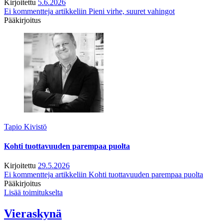
Kirjoitettu
5.6.2026
Ei kommentteja
artikkeliin Pieni virhe, suuret vahingot
Pääkirjoitus
Tapio Kivistö
Kohti tuottavuuden parempaa puolta
Kirjoitettu
29.5.2026
Ei kommentteja
artikkeliin Kohti tuottavuuden parempaa puolta
Pääkirjoitus
Lisää toimitukselta
Vieraskynä