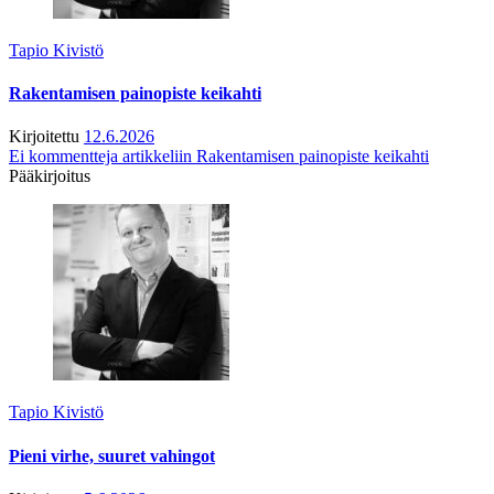
Tapio Kivistö
Rakentamisen painopiste keikahti
Kirjoitettu
12.6.2026
Ei kommentteja
artikkeliin Rakentamisen painopiste keikahti
Pääkirjoitus
Tapio Kivistö
Pieni virhe, suuret vahingot