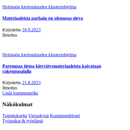
Helsingin kiertotalouden klusteriohjelma
Materiaaleista parhain on olemassa oleva
Kirjoitettu
18.9.2023
Ilmoitus
Helsingin kiertotalouden klusteriohjelma
Parempaa tietoa kierrätysmateriaaleista kaivataan
rakennusalalla
Kirjoitettu
21.8.2023
Ilmoitus
Lisää kumppaneilta
Näkökulmat
Toimitukselta
Vieraskynä
Kumppaniblogit
Työpaikat & työelämä