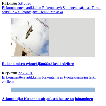
Kirjoitettu
5.8.2026
Ei kommentteja
artikkeliin Rakennustyö Salminen laajentaa Turun
seudulle – aluejohtajaksi Heikki Malaska
Rakentamisen työntekijämäärä laski edelleen
Kirjoitettu
22.7.2026
Ei kommentteja
artikkeliin Rakentamisen työntekijämäärä laski
edelleen
Asiantuntija: Kustannusohjauksen haaste on johtaminen