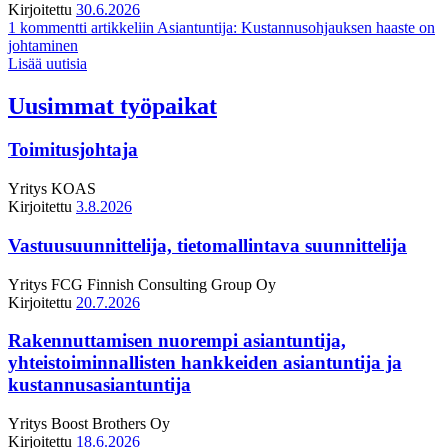
Kirjoitettu
30.6.2026
1 kommentti
artikkeliin Asiantuntija: Kustannusohjauksen haaste on
johtaminen
Lisää uutisia
Uusimmat työpaikat
Toimitusjohtaja
Yritys
KOAS
Kirjoitettu
3.8.2026
Vastuusuunnittelija, tietomallintava suunnittelija
Yritys
FCG Finnish Consulting Group Oy
Kirjoitettu
20.7.2026
Rakennuttamisen nuorempi asiantuntija,
yhteistoiminnallisten hankkeiden asiantuntija ja
kustannusasiantuntija
Yritys
Boost Brothers Oy
Kirjoitettu
18.6.2026