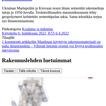
Ukrainan Mariupoliin ja Kiovaan nousi ilman sementtiä rakennettuja
taloja jo 1950-luvulla. Terästeollisuuden masuunikuonasta tehty
geopolymeeri kehitettiin sementtipulan takia. Sama tekniikka torjuu
nyt ilmastonmuutosta.
Pääkategoria
Koulutus ja tutkimus
Kirjoitettu 6. huhtikuuta 2022, 8:55
6.4.2022
Tilaajille
1 kommentti
artikkeliin Maailman käytetyin rakennusmateriaali on
paha ilmastopulma – Vihreän betonin resepti voi löytyä teollisuuden
jätevirroista
Rakennuslehden luetuimmat
Tänään
Tällä viikolla
Tässä kuussa