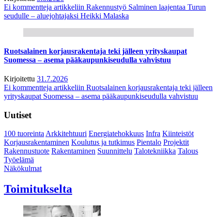
Ei kommentteja
artikkeliin Rakennustyö Salminen laajentaa Turun
seudulle – aluejohtajaksi Heikki Malaska
Ruotsalainen korjausrakentaja teki jälleen yrityskaupat
Suomessa – asema pääkaupunkiseudulla vahvistuu
Kirjoitettu
31.7.2026
Ei kommentteja
artikkeliin Ruotsalainen korjausrakentaja teki jälleen
yrityskaupat Suomessa – asema pääkaupunkiseudulla vahvistuu
Uutiset
100 tuoreinta
Arkkitehtuuri
Energiatehokkuus
Infra
Kiinteistöt
Korjausrakentaminen
Koulutus ja tutkimus
Pientalo
Projektit
Rakennustuote
Rakentaminen
Suunnittelu
Talotekniikka
Talous
Työelämä
Näkökulmat
Toimitukselta