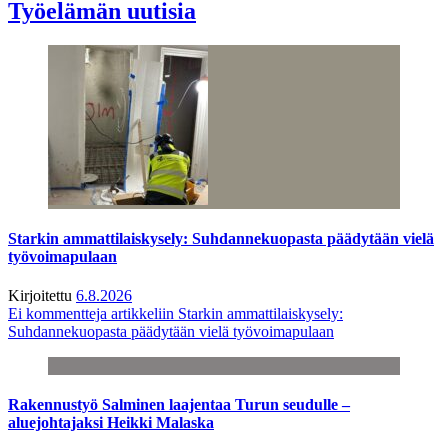
Työelämän uutisia
Starkin ammattilaiskysely: Suhdannekuopasta päädytään vielä
työvoimapulaan
Kirjoitettu
6.8.2026
Ei kommentteja
artikkeliin Starkin ammattilaiskysely:
Suhdannekuopasta päädytään vielä työvoimapulaan
Rakennustyö Salminen laajentaa Turun seudulle –
aluejohtajaksi Heikki Malaska