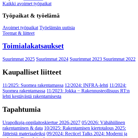
Kaikki avoimet työpaikat
Työpaikat & työelämä
Avoimet työpaikat
Työelämän uutisia
Teemat & liitteet
Toimialakatsaukset
Suurimmat 2025
Suurimmat 2024
Suurimmat 2023
Suurimmat 2022
Kaupalliset liitteet
11/2025: Suomea rakentamassa
12/2024: INFRA-lehti
11/2024:
Suomea rakentamassa
11/2023: Jokka − Rakennusteollisuus RT:n
lehti kestävästä rakentamisesta
Tapahtumia
Urapolkuja-oppilaitoskiertue 2026-2027
05/2026: Vähähiilinen
rakentaminen & data
10/2025: Rakentamisen kiertotalous 2025:
Jätteistä materiaaleiksi
09/2024: Recticel Talks 2024: Moderni ja