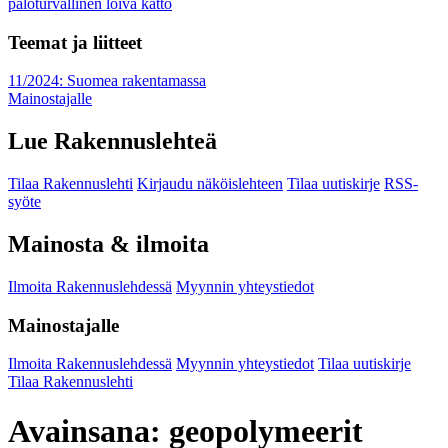
paloturvallinen loiva katto
Teemat ja liitteet
11/2024: Suomea rakentamassa
Mainostajalle
Lue Rakennuslehteä
Tilaa Rakennuslehti
Kirjaudu näköislehteen
Tilaa uutiskirje
RSS-
syöte
Mainosta & ilmoita
Ilmoita Rakennuslehdessä
Myynnin yhteystiedot
Mainostajalle
Ilmoita Rakennuslehdessä
Myynnin yhteystiedot
Tilaa uutiskirje
Tilaa Rakennuslehti
Avainsana:
geopolymeerit