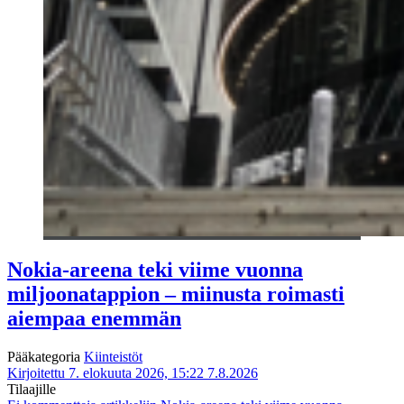
Nokia-areena teki viime vuonna
miljoonatappion – miinusta roimasti
aiempaa enemmän
Pääkategoria
Kiinteistöt
Kirjoitettu 7. elokuuta 2026, 15:22
7.8.2026
Tilaajille