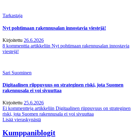
Tarkastaja
Nyt pohtimaan rakennusalan innostavia viestejä!
Kirjoitettu
26.6.2026
8 kommenttia
artikkeliin Nyt pohtimaan rakennusalan innostavia
viestejä!
Sari Suominen
Digitaalinen riippuvuus on strateginen riski, jota Suomen
rakennusala ei voi sivuuttaa
Kirjoitettu
25.6.2026
Ei kommentteja
artikkeliin Digitaalinen riippuvuus on strateginen
riski, jota Suomen rakennusala ei voi sivuuttaa
Lisää vieraskynästä
Kumppaniblogit