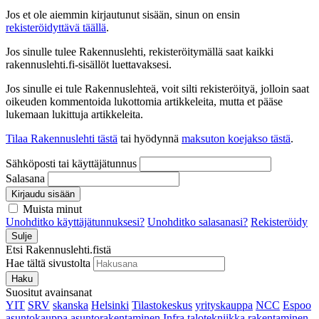
Jos et ole aiemmin kirjautunut sisään, sinun on ensin
rekisteröidyttävä täällä
.
Jos sinulle tulee Rakennuslehti, rekisteröitymällä saat kaikki
rakennuslehti.fi-sisällöt luettavaksesi.
Jos sinulle ei tule Rakennuslehteä, voit silti rekisteröityä, jolloin saat
oikeuden kommentoida lukottomia artikkeleita, mutta et pääse
lukemaan lukittuja artikkeleita.
Tilaa Rakennuslehti tästä
tai hyödynnä
maksuton koejakso tästä
.
Sähköposti tai käyttäjätunnus
Salasana
Kirjaudu sisään
Muista minut
Unohditko käyttäjätunnuksesi?
Unohditko salasanasi?
Rekisteröidy
Sulje
Etsi Rakennuslehti.fistä
Hae tältä sivustolta
Haku
Suositut avainsanat
YIT
SRV
skanska
Helsinki
Tilastokeskus
yrityskauppa
NCC
Espoo
asuntokauppa
asuntorakentaminen
Infra
talotekniikka
rakentaminen