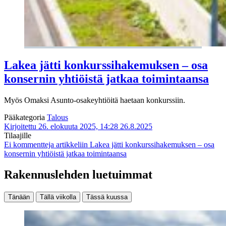
Lakea jätti konkurssihakemuksen – osa
konsernin yhtiöistä jatkaa toimintaansa
Myös Omaksi Asunto-osakeyhtiöitä haetaan konkurssiin.
Pääkategoria
Talous
Kirjoitettu 26. elokuuta 2025, 14:28
26.8.2025
Tilaajille
Ei kommentteja
artikkeliin Lakea jätti konkurssihakemuksen – osa
konsernin yhtiöistä jatkaa toimintaansa
Rakennuslehden luetuimmat
Tänään
Tällä viikolla
Tässä kuussa