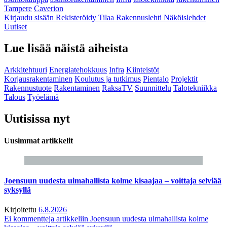
Tampere
Caverion
Kirjaudu sisään
Rekisteröidy
Tilaa Rakennuslehti
Näköislehdet
Uutiset
Lue lisää näistä aiheista
Arkkitehtuuri
Energiatehokkuus
Infra
Kiinteistöt
Korjausrakentaminen
Koulutus ja tutkimus
Pientalo
Projektit
Rakennustuote
Rakentaminen
RaksaTV
Suunnittelu
Talotekniikka
Talous
Työelämä
Uutisissa nyt
Uusimmat artikkelit
Joensuun uudesta uimahallista kolme kisaajaa – voittaja selviää
syksyllä
Kirjoitettu
6.8.2026
Ei kommentteja
artikkeliin Joensuun uudesta uimahallista kolme