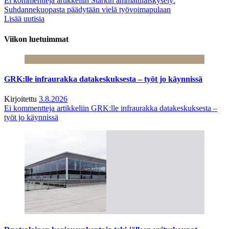
Ei kommentteja
artikkeliin Starkin ammattilaiskysely:
Suhdannekuopasta päädytään vielä työvoimapulaan
Lisää uutisia
Viikon luetuimmat
GRK:lle infraurakka datakeskuksesta – työt jo käynnissä
Kirjoitettu
3.8.2026
Ei kommentteja
artikkeliin GRK:lle infraurakka datakeskuksesta –
työt jo käynnissä