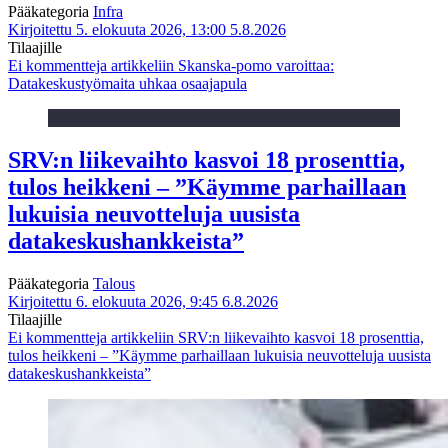
Pääkategoria
Infra
Kirjoitettu 5. elokuuta 2026, 13:00
5.8.2026
Tilaajille
Ei kommentteja
artikkeliin Skanska-pomo varoittaa:
Datakeskustyömaita uhkaa osaajapula
SRV:n liikevaihto kasvoi 18 prosenttia,
tulos heikkeni – ”Käymme parhaillaan
lukuisia neuvotteluja uusista
datakeskushankkeista”
Pääkategoria
Talous
Kirjoitettu 6. elokuuta 2026, 9:45
6.8.2026
Tilaajille
Ei kommentteja
artikkeliin SRV:n liikevaihto kasvoi 18 prosenttia,
tulos heikkeni – ”Käymme parhaillaan lukuisia neuvotteluja uusista
datakeskushankkeista”