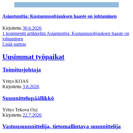
Asiantuntija: Kustannusohjauksen haaste on johtaminen
Kirjoitettu
30.6.2026
1 kommentti
artikkeliin Asiantuntija: Kustannusohjauksen haaste on
johtaminen
Lisää uutisia
Uusimmat työpaikat
Toimitusjohtaja
Yritys
KOAS
Kirjoitettu
3.8.2026
Suunnittelupäällikkö
Yritys
Tekova Oyj
Kirjoitettu
22.7.2026
Vastuusuunnittelija, tietomallintava suunnittelija