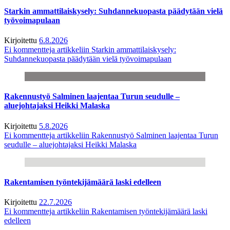
Starkin ammattilaiskysely: Suhdannekuopasta päädytään vielä
työvoimapulaan
Kirjoitettu
6.8.2026
Ei kommentteja
artikkeliin Starkin ammattilaiskysely:
Suhdannekuopasta päädytään vielä työvoimapulaan
Rakennustyö Salminen laajentaa Turun seudulle –
aluejohtajaksi Heikki Malaska
Kirjoitettu
5.8.2026
Ei kommentteja
artikkeliin Rakennustyö Salminen laajentaa Turun
seudulle – aluejohtajaksi Heikki Malaska
Rakentamisen työntekijämäärä laski edelleen
Kirjoitettu
22.7.2026
Ei kommentteja
artikkeliin Rakentamisen työntekijämäärä laski
edelleen