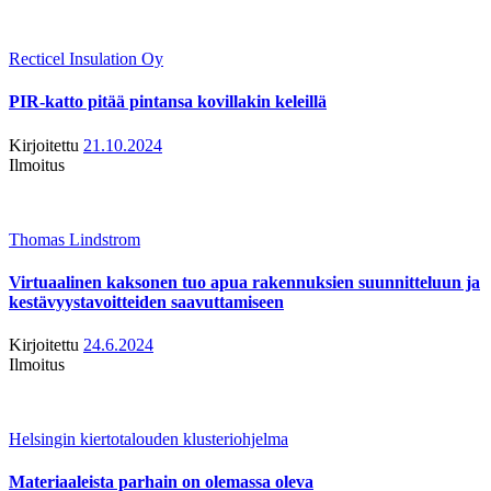
Recticel Insulation Oy
PIR-katto pitää pintansa kovillakin keleillä
Kirjoitettu
21.10.2024
Ilmoitus
Thomas Lindstrom
Virtuaalinen kaksonen tuo apua rakennuksien suunnitteluun ja
kestävyystavoitteiden saavuttamiseen
Kirjoitettu
24.6.2024
Ilmoitus
Helsingin kiertotalouden klusteriohjelma
Materiaaleista parhain on olemassa oleva