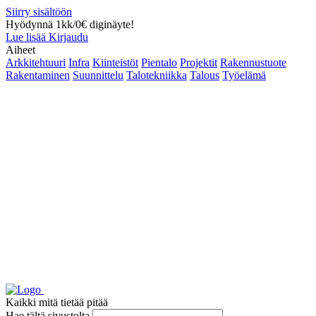
Siirry sisältöön
Hyödynnä 1kk/0€ diginäyte!
Lue lisää
Kirjaudu
Aiheet
Arkkitehtuuri
Infra
Kiinteistöt
Pientalo
Projektit
Rakennustuote
Rakentaminen
Suunnittelu
Talotekniikka
Talous
Työelämä
Kaikki mitä tietää pitää
Hae tältä sivustolta