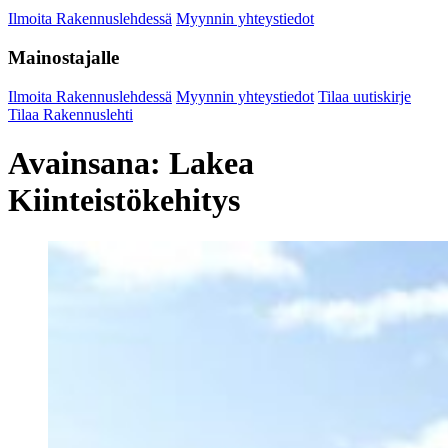
Ilmoita Rakennuslehdessä
Myynnin yhteystiedot
Mainostajalle
Ilmoita Rakennuslehdessä
Myynnin yhteystiedot
Tilaa uutiskirje
Tilaa Rakennuslehti
Avainsana:
Lakea
Kiinteistökehitys