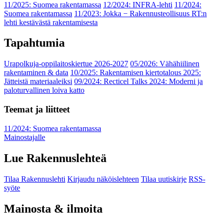
11/2025: Suomea rakentamassa
12/2024: INFRA-lehti
11/2024:
Suomea rakentamassa
11/2023: Jokka − Rakennusteollisuus RT:n
lehti kestävästä rakentamisesta
Tapahtumia
Urapolkuja-oppilaitoskiertue 2026-2027
05/2026: Vähähiilinen
rakentaminen & data
10/2025: Rakentamisen kiertotalous 2025:
Jätteistä materiaaleiksi
09/2024: Recticel Talks 2024: Moderni ja
paloturvallinen loiva katto
Teemat ja liitteet
11/2024: Suomea rakentamassa
Mainostajalle
Lue Rakennuslehteä
Tilaa Rakennuslehti
Kirjaudu näköislehteen
Tilaa uutiskirje
RSS-
syöte
Mainosta & ilmoita