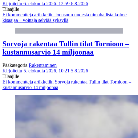
Kirjoitettu 6. elokuuta 2026, 12:59
6.8.2026
Tilaajille
Ei kommentteja
artikkeliin Joensuun uudesta uimahallista kolme
kisaajaa – voittaja selviää syksyllä
Sorvoja rakentaa Tullin tilat Tornioon –
kustannusarvio 14 miljoonaa
Pääkategoria
Rakentaminen
Kirjoitettu 5. elokuuta 2026, 10:21
5.8.2026
Tilaajille
Ei kommentteja
artikkeliin Sorvoja rakentaa Tullin tilat Tornioon –
kustannusarvio 14 miljoonaa