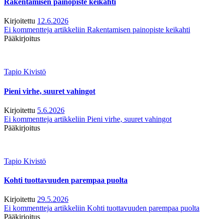
Rakentamisen painopiste keikahti
Kirjoitettu
12.6.2026
Ei kommentteja
artikkeliin Rakentamisen painopiste keikahti
Pääkirjoitus
Tapio Kivistö
Pieni virhe, suuret vahingot
Kirjoitettu
5.6.2026
Ei kommentteja
artikkeliin Pieni virhe, suuret vahingot
Pääkirjoitus
Tapio Kivistö
Kohti tuottavuuden parempaa puolta
Kirjoitettu
29.5.2026
Ei kommentteja
artikkeliin Kohti tuottavuuden parempaa puolta
Pääkirjoitus