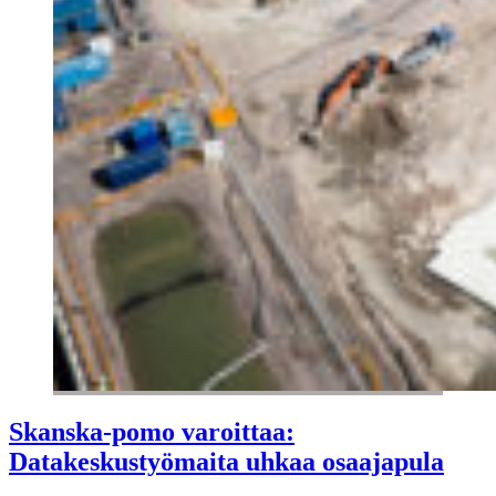
Skanska-pomo varoittaa:
Datakeskustyömaita uhkaa osaajapula