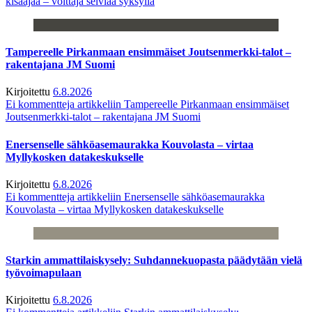
kisaajaa – voittaja selviää syksyllä
Tampereelle Pirkanmaan ensimmäiset Joutsenmerkki-talot –
rakentajana JM Suomi
Kirjoitettu
6.8.2026
Ei kommentteja
artikkeliin Tampereelle Pirkanmaan ensimmäiset
Joutsenmerkki-talot – rakentajana JM Suomi
Enersenselle sähköasemaurakka Kouvolasta – virtaa
Myllykosken datakeskukselle
Kirjoitettu
6.8.2026
Ei kommentteja
artikkeliin Enersenselle sähköasemaurakka
Kouvolasta – virtaa Myllykosken datakeskukselle
Starkin ammattilaiskysely: Suhdannekuopasta päädytään vielä
työvoimapulaan
Kirjoitettu
6.8.2026