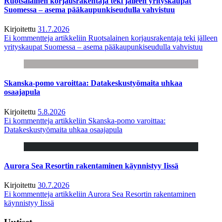
Ruotsalainen korjausrakentaja teki jälleen yrityskaupat
Suomessa – asema pääkaupunkiseudulla vahvistuu
Kirjoitettu
31.7.2026
Ei kommentteja
artikkeliin Ruotsalainen korjausrakentaja teki jälleen
yrityskaupat Suomessa – asema pääkaupunkiseudulla vahvistuu
Skanska-pomo varoittaa: Datakeskustyömaita uhkaa
osaajapula
Kirjoitettu
5.8.2026
Ei kommentteja
artikkeliin Skanska-pomo varoittaa:
Datakeskustyömaita uhkaa osaajapula
Aurora Sea Resortin rakentaminen käynnistyy Iissä
Kirjoitettu
30.7.2026
Ei kommentteja
artikkeliin Aurora Sea Resortin rakentaminen
käynnistyy Iissä