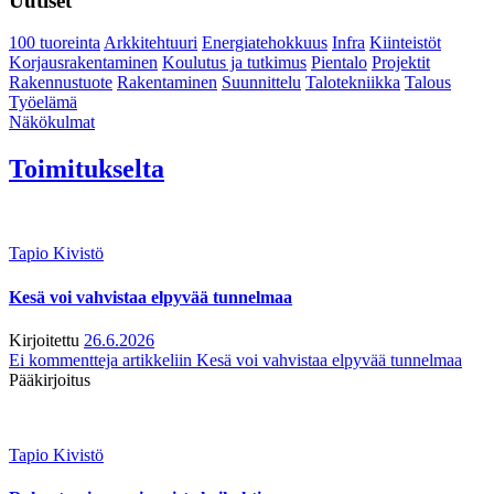
Uutiset
100 tuoreinta
Arkkitehtuuri
Energiatehokkuus
Infra
Kiinteistöt
Korjausrakentaminen
Koulutus ja tutkimus
Pientalo
Projektit
Rakennustuote
Rakentaminen
Suunnittelu
Talotekniikka
Talous
Työelämä
Näkökulmat
Toimitukselta
Tapio Kivistö
Kesä voi vahvistaa elpyvää tunnelmaa
Kirjoitettu
26.6.2026
Ei kommentteja
artikkeliin Kesä voi vahvistaa elpyvää tunnelmaa
Pääkirjoitus
Tapio Kivistö