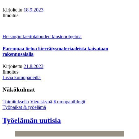
Kirjoitettu
18.9.2023
Ilmoitus
Helsingin kiertotalouden klusteriohjelma
Parempaa tietoa kierrätysmateriaaleista kaivataan
rakennusalalla
Kirjoitettu
21.8.2023
Ilmoitus
Lisää kumppaneilta
Näkökulmat
Toimitukselta
Vieraskynä
Kumppaniblogit
Työpaikat & työelämä
Työelämän uutisia