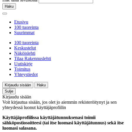
Haku
Etusivu
100 tuoreinta
Suurimmat
100 tuoreinta
Keskustelut
Näköislehti
Tilaa Rakennuslehti
Uutiskirje
Toimitus
Yhteystiedot
Kirjaudu sisään
Haku
Sulje
Kirjaudu sisään
Voit kirjautua sisään, jos olet jo aiemmin rekisteröitynyt ja sen
yhteydessä luonut käyttäjäprofiilin
Käyttäjäprofiilissa käyttäjätunnuksenasi toimii
sähköpostiosoitteesi (tai itse luomasi käyttäjätunnus) sekä itse
luomasi salasana.