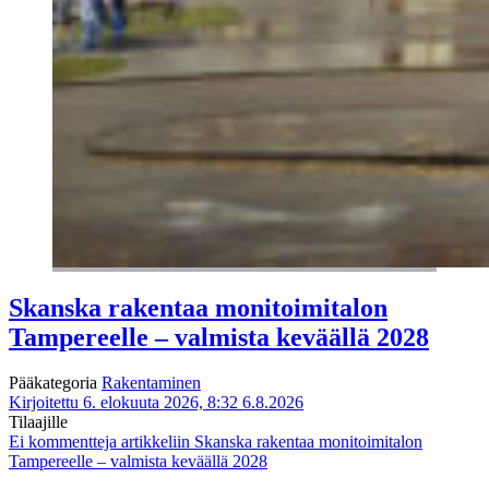
Skanska rakentaa monitoimitalon
Tampereelle – valmista keväällä 2028
Pääkategoria
Rakentaminen
Kirjoitettu 6. elokuuta 2026, 8:32
6.8.2026
Tilaajille
Ei kommentteja
artikkeliin Skanska rakentaa monitoimitalon
Tampereelle – valmista keväällä 2028