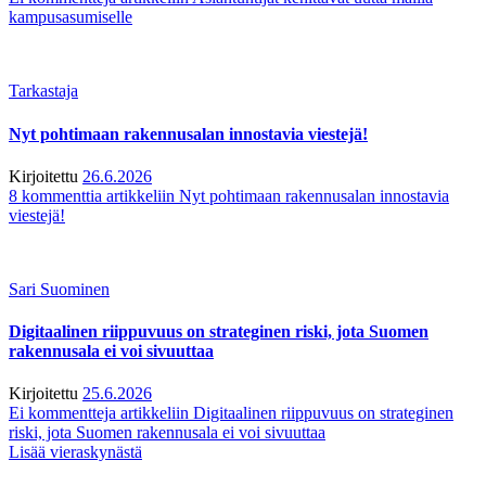
kampusasumiselle
Tarkastaja
Nyt pohtimaan rakennusalan innostavia viestejä!
Kirjoitettu
26.6.2026
8 kommenttia
artikkeliin Nyt pohtimaan rakennusalan innostavia
viestejä!
Sari Suominen
Digitaalinen riippuvuus on strateginen riski, jota Suomen
rakennusala ei voi sivuuttaa
Kirjoitettu
25.6.2026
Ei kommentteja
artikkeliin Digitaalinen riippuvuus on strateginen
riski, jota Suomen rakennusala ei voi sivuuttaa
Lisää vieraskynästä