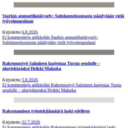
Starkin ammattilaiskysely: Suhdannekuopasta päädytään vielä
työvoimapulaan
Kirjoitettu
6.8.2026
Ei kommentteja
artikkeliin Starkin ammattilaiskysely:
Suhdannekuopasta päädytään vielä työvoimapulaan
Rakennustyö Salminen laajentaa Turun seudulle –
aluejohtajaksi Heikki Malaska
Kirjoitettu
5.8.2026
Ei kommentteja
artikkeliin Rakennustyö Salminen laajentaa Turun
seudulle – aluejohtajaksi Heikki Malaska
Rakentamisen työntekijämäärä laski edelleen
Kirjoitettu
22.7.2026
Ei kommentteja
artikkeliin Rakentamisen työntekijämäärä laski