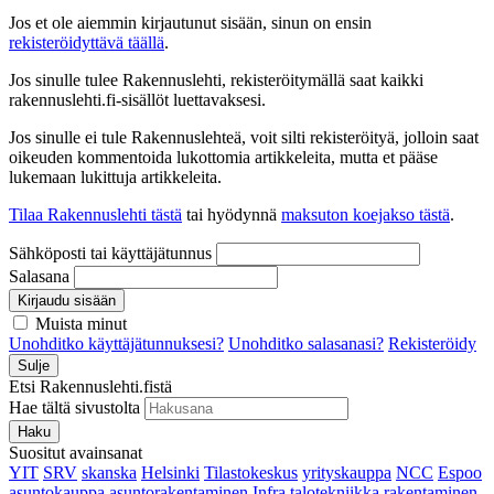
Jos et ole aiemmin kirjautunut sisään, sinun on ensin
rekisteröidyttävä täällä
.
Jos sinulle tulee Rakennuslehti, rekisteröitymällä saat kaikki
rakennuslehti.fi-sisällöt luettavaksesi.
Jos sinulle ei tule Rakennuslehteä, voit silti rekisteröityä, jolloin saat
oikeuden kommentoida lukottomia artikkeleita, mutta et pääse
lukemaan lukittuja artikkeleita.
Tilaa Rakennuslehti tästä
tai hyödynnä
maksuton koejakso tästä
.
Sähköposti tai käyttäjätunnus
Salasana
Kirjaudu sisään
Muista minut
Unohditko käyttäjätunnuksesi?
Unohditko salasanasi?
Rekisteröidy
Sulje
Etsi Rakennuslehti.fistä
Hae tältä sivustolta
Haku
Suositut avainsanat
YIT
SRV
skanska
Helsinki
Tilastokeskus
yrityskauppa
NCC
Espoo
asuntokauppa
asuntorakentaminen
Infra
talotekniikka
rakentaminen