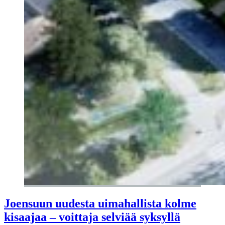
Joensuun uudesta uimahallista kolme
kisaajaa – voittaja selviää syksyllä