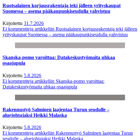
Ruotsalainen korjausrakentaja teki jälleen yrityskaupat
Suomessa – asema pääkaupunkiseudulla vahvistuu
Kirjoitettu
31.7.2026
Ei kommentteja
artikkeliin Ruotsalainen korjausrakentaja teki jälleen
yrityskaupat Suomessa – asema pääkaupunkiseudulla vahvistuu
Skanska-pomo varoittaa: Datakeskustyömaita uhkaa
osaajapula
Kirjoitettu
5.8.2026
Ei kommentteja
artikkeliin Skanska-pomo varoittaa:
Datakeskustyömaita uhkaa osaajapula
Rakennustyö Salminen laajentaa Turun seudulle –
aluejohtajaksi Heikki Malaska
Kirjoitettu
5.8.2026
Ei kommentteja
artikkeliin Rakennustyö Salminen laajentaa Turun
seudulle – aluejohtajaksi Heikki Malaska