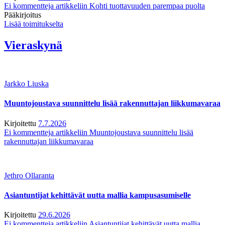
Ei kommentteja
artikkeliin Kohti tuottavuuden parempaa puolta
Pääkirjoitus
Lisää toimitukselta
Vieraskynä
Jarkko Liuska
Muuntojoustava suunnittelu lisää rakennuttajan liikkumavaraa
Kirjoitettu
7.7.2026
Ei kommentteja
artikkeliin Muuntojoustava suunnittelu lisää
rakennuttajan liikkumavaraa
Jethro Ollaranta
Asiantuntijat kehittävät uutta mallia kampusasumiselle
Kirjoitettu
29.6.2026
Ei kommentteja
artikkeliin Asiantuntijat kehittävät uutta mallia