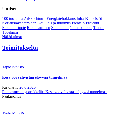
Uutiset
100 tuoreinta
Arkkitehtuuri
Energiatehokkuus
Infra
Kiinteistöt
Korjausrakentaminen
Koulutus ja tutkimus
Pientalo
Projektit
Rakennustuote
Rakentaminen
Suunnittelu
Talotekniikka
Talous
Työelämä
Näkökulmat
Toimitukselta
Tapio Kivistö
Kesä voi vahvistaa elpyvää tunnelmaa
Kirjoitettu
26.6.2026
Ei kommentteja
artikkeliin Kesä voi vahvistaa elpyvää tunnelmaa
Pääkirjoitus
Tapio Kivistö