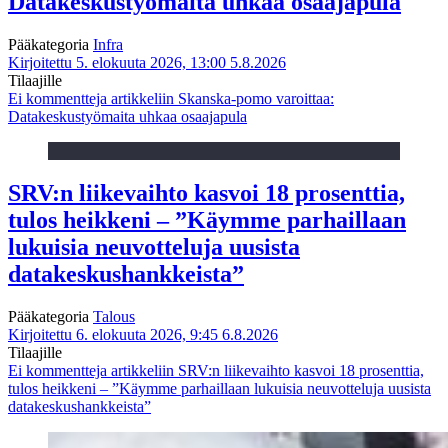
Datakeskustyömaita uhkaa osaajapula
Pääkategoria
Infra
Kirjoitettu 5. elokuuta 2026, 13:00
5.8.2026
Tilaajille
Ei kommentteja
artikkeliin Skanska-pomo varoittaa:
Datakeskustyömaita uhkaa osaajapula
SRV:n liikevaihto kasvoi 18 prosenttia,
tulos heikkeni – ”Käymme parhaillaan
lukuisia neuvotteluja uusista
datakeskushankkeista”
Pääkategoria
Talous
Kirjoitettu 6. elokuuta 2026, 9:45
6.8.2026
Tilaajille
Ei kommentteja
artikkeliin SRV:n liikevaihto kasvoi 18 prosenttia,
tulos heikkeni – ”Käymme parhaillaan lukuisia neuvotteluja uusista
datakeskushankkeista”