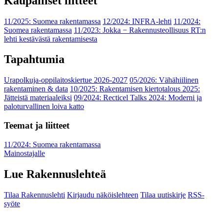
Kaupalliset liitteet
11/2025: Suomea rakentamassa
12/2024: INFRA-lehti
11/2024:
Suomea rakentamassa
11/2023: Jokka − Rakennusteollisuus RT:n
lehti kestävästä rakentamisesta
Tapahtumia
Urapolkuja-oppilaitoskiertue 2026-2027
05/2026: Vähähiilinen
rakentaminen & data
10/2025: Rakentamisen kiertotalous 2025:
Jätteistä materiaaleiksi
09/2024: Recticel Talks 2024: Moderni ja
paloturvallinen loiva katto
Teemat ja liitteet
11/2024: Suomea rakentamassa
Mainostajalle
Lue Rakennuslehteä
Tilaa Rakennuslehti
Kirjaudu näköislehteen
Tilaa uutiskirje
RSS-
syöte