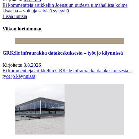
Ei kommentteja
artikkeliin Joensuun uudesta uimahallista kolme
kisaajaa – voittaja selviää syksyllä
Lisää uutisia
Viikon luetuimmat
GRK:lle infraurakka datakeskuksesta – työt jo käynnissä
Kirjoitettu
3.8.2026
Ei kommentteja
artikkeliin GRK:lle infraurakka datakeskuksesta –
työt jo käynnissä