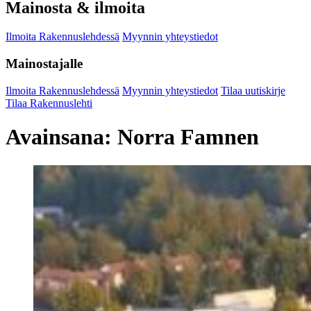
Mainosta & ilmoita
Ilmoita Rakennuslehdessä
Myynnin yhteystiedot
Mainostajalle
Ilmoita Rakennuslehdessä
Myynnin yhteystiedot
Tilaa uutiskirje
Tilaa Rakennuslehti
Avainsana:
Norra Famnen