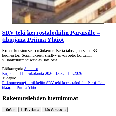
SRV teki kerrostalodiilin Paraisille –
tilaajana Priima Yhtiöt
Kohde koostuu seitsemänkerroksisesta talosta, jossa on 33
huoneistoa. Sopimukseen sisältyy myös optio kortteliin
suunnitellusta toisesta asuintalosta.
Pääkategoria
Asunnot
Kirjoitettu 11. toukokuuta 2026, 13:37
11.5.2026
Tilaajille
Ei kommentteja
artikkeliin SRV teki kerrostalodiilin Paraisille –
tilaajana Priima Yhtiöt
Rakennuslehden luetuimmat
Tänään
Tällä viikolla
Tässä kuussa