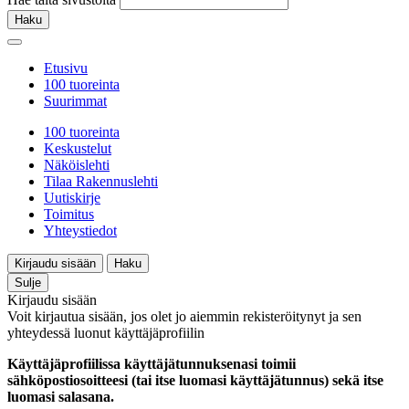
Haku
Etusivu
100 tuoreinta
Suurimmat
100 tuoreinta
Keskustelut
Näköislehti
Tilaa Rakennuslehti
Uutiskirje
Toimitus
Yhteystiedot
Kirjaudu sisään
Haku
Sulje
Kirjaudu sisään
Voit kirjautua sisään, jos olet jo aiemmin rekisteröitynyt ja sen
yhteydessä luonut käyttäjäprofiilin
Käyttäjäprofiilissa käyttäjätunnuksenasi toimii
sähköpostiosoitteesi (tai itse luomasi käyttäjätunnus) sekä itse
luomasi salasana.