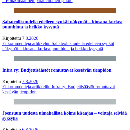
– Poikkimaantien parantaminen jatkuu
Sahateollisuudella edelleen synkät näkymät – kiusana korkea
puunhinta ja heikko kysyntä
Kirjoitettu
7.8.2026
Ei kommentteja
artikkeliin Sahateollisuudella edelleen synkät
näkymät – kiusana korkea puunhinta ja heikko kysyntä
Infra ry: Budjettisäästöt romuttavat kestävän tienpidon
Kirjoitettu
7.8.2026
Ei kommentteja
artikkeliin Infra ry: Budjettisäästöt romuttavat
kestävän tienpidon
Joensuun uudesta uimahallista kolme kisaajaa – voittaja selviää
syksyllä
Kirjoitettu
6.8.2026