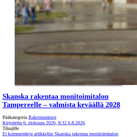
Skanska rakentaa monitoimitalon
Tampereelle – valmista keväällä 2028
Pääkategoria
Rakentaminen
Kirjoitettu 6. elokuuta 2026, 8:32
6.8.2026
Tilaajille
Ei kommentteja
artikkeliin Skanska rakentaa monitoimitalon