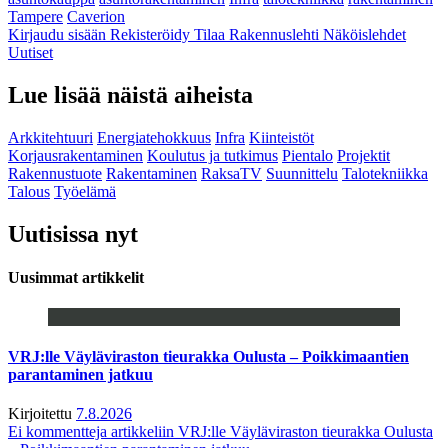
Tampere
Caverion
Kirjaudu sisään
Rekisteröidy
Tilaa Rakennuslehti
Näköislehdet
Uutiset
Lue lisää näistä aiheista
Arkkitehtuuri
Energiatehokkuus
Infra
Kiinteistöt
Korjausrakentaminen
Koulutus ja tutkimus
Pientalo
Projektit
Rakennustuote
Rakentaminen
RaksaTV
Suunnittelu
Talotekniikka
Talous
Työelämä
Uutisissa nyt
Uusimmat artikkelit
VRJ:lle Väyläviraston tieurakka Oulusta – Poikkimaantien
parantaminen jatkuu
Kirjoitettu
7.8.2026
Ei kommentteja
artikkeliin VRJ:lle Väyläviraston tieurakka Oulusta