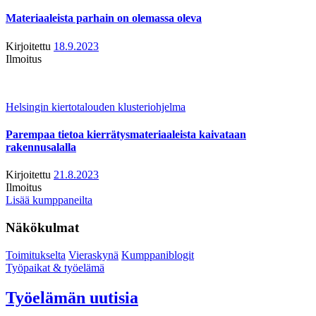
Materiaaleista parhain on olemassa oleva
Kirjoitettu
18.9.2023
Ilmoitus
Helsingin kiertotalouden klusteriohjelma
Parempaa tietoa kierrätysmateriaaleista kaivataan
rakennusalalla
Kirjoitettu
21.8.2023
Ilmoitus
Lisää kumppaneilta
Näkökulmat
Toimitukselta
Vieraskynä
Kumppaniblogit
Työpaikat & työelämä
Työelämän uutisia