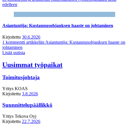
edelleen
Asiantuntija: Kustannusohjauksen haaste on johtaminen
Kirjoitettu
30.6.2026
1 kommentti
artikkeliin Asiantuntija: Kustannusohjauksen haaste on
johtaminen
Lisää uutisia
Uusimmat työpaikat
Toimitusjohtaja
Yritys
KOAS
Kirjoitettu
3.8.2026
Suunnittelupäällikkö
Yritys
Tekova Oyj
Kirjoitettu
22.7.2026