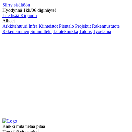
Siirry sisältöön
Hyödynnä 1kk/0€ diginäyte!
Lue lisää
Kirjaudu
Aiheet
Arkkitehtuuri
Infra
Kiinteistöt
Pientalo
Projektit
Rakennustuote
Rakentaminen
Suunnittelu
Talotekniikka
Talous
Työelämä
Kaikki mitä tietää pitää
Hae tältä sivustolta