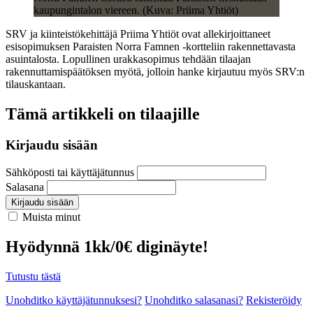
kaupungintalon viereen. (Kuva: Priima Yhtiöt)
SRV ja kiinteistökehittäjä Priima Yhtiöt ovat allekirjoittaneet
esisopimuksen Paraisten Norra Famnen -kortteliin rakennettavasta
asuintalosta. Lopullinen urakkasopimus tehdään tilaajan
rakennuttamispäätöksen myötä, jolloin hanke kirjautuu myös SRV:n
tilauskantaan.
Tämä artikkeli on tilaajille
Kirjaudu sisään
Sähköposti tai käyttäjätunnus
Salasana
Kirjaudu sisään
Muista minut
Hyödynnä 1kk/0€ diginäyte!
Tutustu tästä
Unohditko käyttäjätunnuksesi?
Unohditko salasanasi?
Rekisteröidy