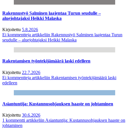
Rakennustyö Salminen laajentaa Turun seudulle –
aluejohtajaksi Heikki Malaska
Kirjoitettu
5.8.2026
Ei kommentteja
artikkeliin Rakennustyö Salminen laajentaa Turun
seudulle – aluejohtajaksi Heikki Malaska
Rakentamisen työntekijämäärä laski edelleen
Kirjoitettu
22.7.2026
Ei kommentteja
artikkeliin Rakentamisen työntekijämäärä laski
edelleen
Asiantuntija: Kustannusohjauksen haaste on johtaminen
Kirjoitettu
30.6.2026
1 kommentti
artikkeliin Asiantuntija: Kustannusohjauksen haaste on
johtaminen