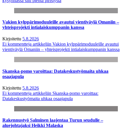
kysynnässä silti pientä piristystä
Vakion kylppärimoduuleille avautui vientiväylä Omaniin –
yhteisprojekti intialaiskumppanin kanssa
Kirjoitettu
5.8.2026
Ei kommentteja
artikkeliin Vakion kylppärimoduuleille avautui
vientiväylä Omaniin – yhteisprojekti intialaiskumppanin kanssa
Skanska-pomo varoittaa: Datakeskustyömaita uhkaa
osaajapula
Kirjoitettu
5.8.2026
Ei kommentteja
artikkeliin Skanska-pomo varoittaa:
Datakeskustyömaita uhkaa osaajapula
Rakennustyö Salminen laajentaa Turun seudulle –
aluejohtajaksi Heikki Malaska