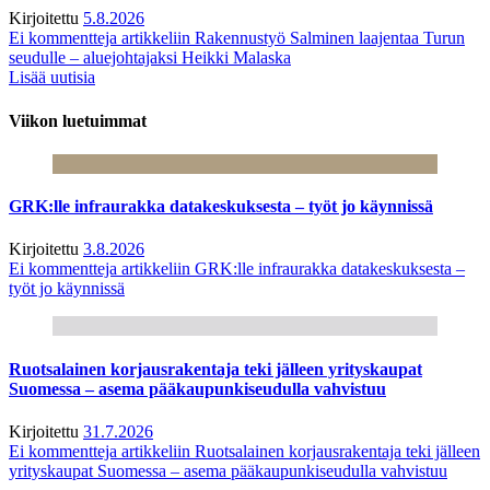
Kirjoitettu
5.8.2026
Ei kommentteja
artikkeliin Rakennustyö Salminen laajentaa Turun
seudulle – aluejohtajaksi Heikki Malaska
Lisää uutisia
Viikon luetuimmat
GRK:lle infraurakka datakeskuksesta – työt jo käynnissä
Kirjoitettu
3.8.2026
Ei kommentteja
artikkeliin GRK:lle infraurakka datakeskuksesta –
työt jo käynnissä
Ruotsalainen korjausrakentaja teki jälleen yrityskaupat
Suomessa – asema pääkaupunkiseudulla vahvistuu
Kirjoitettu
31.7.2026
Ei kommentteja
artikkeliin Ruotsalainen korjausrakentaja teki jälleen
yrityskaupat Suomessa – asema pääkaupunkiseudulla vahvistuu