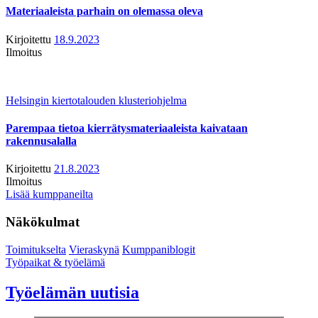
Materiaaleista parhain on olemassa oleva
Kirjoitettu
18.9.2023
Ilmoitus
Helsingin kiertotalouden klusteriohjelma
Parempaa tietoa kierrätysmateriaaleista kaivataan
rakennusalalla
Kirjoitettu
21.8.2023
Ilmoitus
Lisää kumppaneilta
Näkökulmat
Toimitukselta
Vieraskynä
Kumppaniblogit
Työpaikat & työelämä
Työelämän uutisia