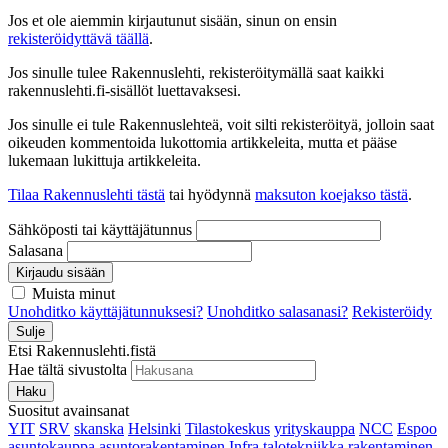
Jos et ole aiemmin kirjautunut sisään, sinun on ensin
rekisteröidyttävä täällä
.
Jos sinulle tulee Rakennuslehti, rekisteröitymällä saat kaikki
rakennuslehti.fi-sisällöt luettavaksesi.
Jos sinulle ei tule Rakennuslehteä, voit silti rekisteröityä, jolloin saat
oikeuden kommentoida lukottomia artikkeleita, mutta et pääse
lukemaan lukittuja artikkeleita.
Tilaa Rakennuslehti tästä
tai hyödynnä
maksuton koejakso tästä
.
Sähköposti tai käyttäjätunnus
Salasana
Kirjaudu sisään
Muista minut
Unohditko käyttäjätunnuksesi?
Unohditko salasanasi?
Rekisteröidy
Sulje
Etsi Rakennuslehti.fistä
Hae tältä sivustolta
Haku
Suositut avainsanat
YIT
SRV
skanska
Helsinki
Tilastokeskus
yrityskauppa
NCC
Espoo
asuntokauppa
asuntorakentaminen
Infra
talotekniikka
rakentaminen