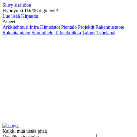
Siirry sisältöön
Hyödynnä 1kk/0€ diginäyte!
Lue lisää
Kirjaudu
Aiheet
Arkkitehtuuri
Infra
Kiinteistöt
Pientalo
Projektit
Rakennustuote
Rakentaminen
Suunnittelu
Talotekniikka
Talous
Työelämä
Kaikki mitä tietää pitää
Hae tältä sivustolta