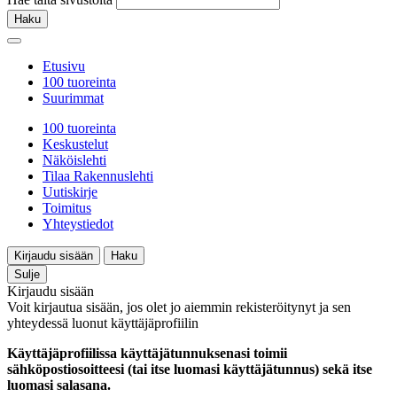
Haku
Etusivu
100 tuoreinta
Suurimmat
100 tuoreinta
Keskustelut
Näköislehti
Tilaa Rakennuslehti
Uutiskirje
Toimitus
Yhteystiedot
Kirjaudu sisään
Haku
Sulje
Kirjaudu sisään
Voit kirjautua sisään, jos olet jo aiemmin rekisteröitynyt ja sen
yhteydessä luonut käyttäjäprofiilin
Käyttäjäprofiilissa käyttäjätunnuksenasi toimii
sähköpostiosoitteesi (tai itse luomasi käyttäjätunnus) sekä itse
luomasi salasana.