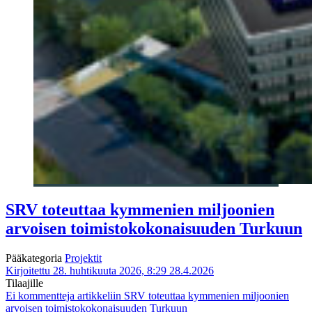
SRV toteuttaa kymmenien miljoonien
arvoisen toimistokokonaisuuden Turkuun
Pääkategoria
Projektit
Kirjoitettu 28. huhtikuuta 2026, 8:29
28.4.2026
Tilaajille
Ei kommentteja
artikkeliin SRV toteuttaa kymmenien miljoonien
arvoisen toimistokokonaisuuden Turkuun