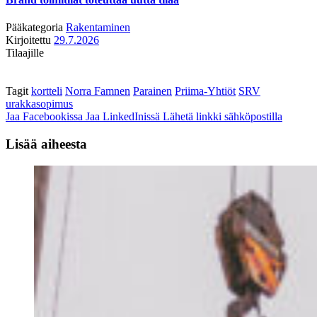
Pääkategoria
Rakentaminen
Kirjoitettu
29.7.2026
Tilaajille
Tagit
kortteli
Norra Famnen
Parainen
Priima-Yhtiöt
SRV
urakkasopimus
Jaa Facebookissa
Jaa LinkedInissä
Lähetä linkki sähköpostilla
Lisää aiheesta