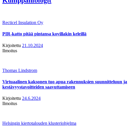
Kumppaniblogit
Recticel Insulation Oy
PIR-katto pitää pintansa kovillakin keleillä
Kirjoitettu
21.10.2024
Ilmoitus
Thomas Lindstrom
Virtuaalinen kaksonen tuo apua rakennuksien suunnitteluun ja
kestävyystavoitteiden saavuttamiseen
Kirjoitettu
24.6.2024
Ilmoitus
Helsingin kiertotalouden klusteriohjelma