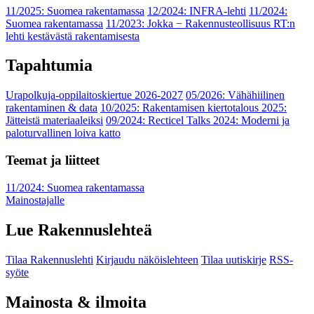
11/2025: Suomea rakentamassa
12/2024: INFRA-lehti
11/2024:
Suomea rakentamassa
11/2023: Jokka − Rakennusteollisuus RT:n
lehti kestävästä rakentamisesta
Tapahtumia
Urapolkuja-oppilaitoskiertue 2026-2027
05/2026: Vähähiilinen
rakentaminen & data
10/2025: Rakentamisen kiertotalous 2025:
Jätteistä materiaaleiksi
09/2024: Recticel Talks 2024: Moderni ja
paloturvallinen loiva katto
Teemat ja liitteet
11/2024: Suomea rakentamassa
Mainostajalle
Lue Rakennuslehteä
Tilaa Rakennuslehti
Kirjaudu näköislehteen
Tilaa uutiskirje
RSS-
syöte
Mainosta & ilmoita