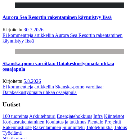
Aurora Sea Resortin rakentaminen käynnistyy Iissä
Kirjoitettu
30.7.2026
Ei kommentteja
artikkeliin Aurora Sea Resortin rakentaminen
käynnistyy Iissä
Skanska-pomo varoittaa: Datakeskustyömaita uhkaa
osaajapula
Kirjoitettu
5.8.2026
Ei kommentteja
artikkeliin Skanska-pomo varoittaa:
Datakeskustyömaita uhkaa osaajapula
Uutiset
100 tuoreinta
Arkkitehtuuri
Energiatehokkuus
Infra
Kiinteistöt
Korjausrakentaminen
Koulutus ja tutkimus
Pientalo
Projektit
Rakennustuote
Rakentaminen
Suunnittelu
Talotekniikka
Talous
Työelämä
Näkökulmat