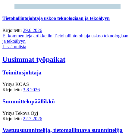
Tietohallintojohtaja uskoo teknologiaan ja tekoälyyn
Kirjoitettu
29.6.2026
Ei kommentteja
artikkeliin Tietohallintojohtaja uskoo teknologiaan
ja tekoälyyn
Lisää uutisia
Uusimmat työpaikat
Toimitusjohtaja
Yritys
KOAS
Kirjoitettu
3.8.2026
Suunnittelupäällikkö
Yritys
Tekova Oyj
Kirjoitettu
22.7.2026
Vastuusuunnittelija, tietomallintava suunnittelija