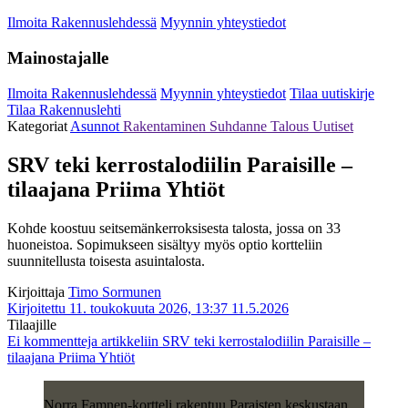
Ilmoita Rakennuslehdessä
Myynnin yhteystiedot
Mainostajalle
Ilmoita Rakennuslehdessä
Myynnin yhteystiedot
Tilaa uutiskirje
Tilaa Rakennuslehti
Kategoriat
Asunnot
Rakentaminen
Suhdanne
Talous
Uutiset
SRV teki kerrostalodiilin Paraisille –
tilaajana Priima Yhtiöt
Kohde koostuu seitsemänkerroksisesta talosta, jossa on 33
huoneistoa. Sopimukseen sisältyy myös optio kortteliin
suunnitellusta toisesta asuintalosta.
Kirjoittaja
Timo Sormunen
Kirjoitettu 11. toukokuuta 2026, 13:37
11.5.2026
Tilaajille
Ei kommentteja
artikkeliin SRV teki kerrostalodiilin Paraisille –
tilaajana Priima Yhtiöt
Norra Famnen-kortteli rakentuu Paraisten keskustaan