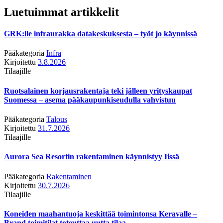
Luetuimmat artikkelit
GRK:lle infraurakka datakeskuksesta – työt jo käynnissä
Pääkategoria
Infra
Kirjoitettu
3.8.2026
Tilaajille
Ruotsalainen korjausrakentaja teki jälleen yrityskaupat
Suomessa – asema pääkaupunkiseudulla vahvistuu
Pääkategoria
Talous
Kirjoitettu
31.7.2026
Tilaajille
Aurora Sea Resortin rakentaminen käynnistyy Iissä
Pääkategoria
Rakentaminen
Kirjoitettu
30.7.2026
Tilaajille
Koneiden maahantuoja keskittää toimintonsa Keravalle –
Brand toimitilat toteuttaa uutta tilaa