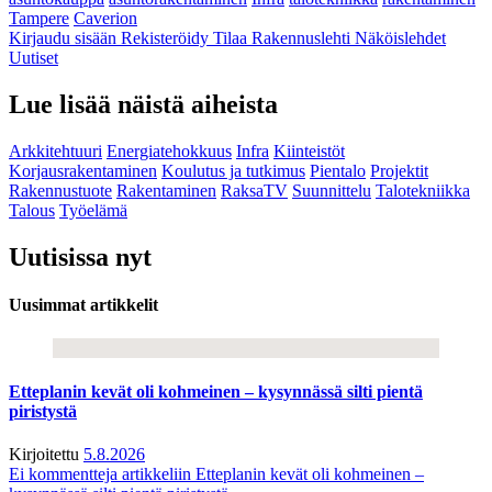
Tampere
Caverion
Kirjaudu sisään
Rekisteröidy
Tilaa Rakennuslehti
Näköislehdet
Uutiset
Lue lisää näistä aiheista
Arkkitehtuuri
Energiatehokkuus
Infra
Kiinteistöt
Korjausrakentaminen
Koulutus ja tutkimus
Pientalo
Projektit
Rakennustuote
Rakentaminen
RaksaTV
Suunnittelu
Talotekniikka
Talous
Työelämä
Uutisissa nyt
Uusimmat artikkelit
Etteplanin kevät oli kohmeinen – kysynnässä silti pientä
piristystä
Kirjoitettu
5.8.2026
Ei kommentteja
artikkeliin Etteplanin kevät oli kohmeinen –