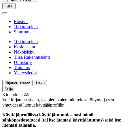
Haku
Etusivu
100 tuoreinta
Suurimmat
100 tuoreinta
Keskustelut
Näköislehti
Tilaa Rakennuslehti
Uutiskirje
Toimitus
Yhteystiedot
Kirjaudu sisään
Haku
Sulje
Kirjaudu sisään
Voit kirjautua sisään, jos olet jo aiemmin rekisteröitynyt ja sen
yhteydessä luonut käyttäjäprofiilin
Käyttäjäprofiilissa käyttäjätunnuksenasi toimii
sähköpostiosoitteesi (tai itse luomasi käyttäjätunnus) sekä itse
luomasi salasana.