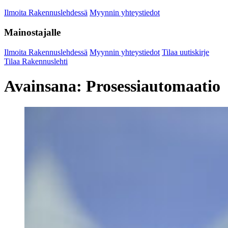
Ilmoita Rakennuslehdessä
Myynnin yhteystiedot
Mainostajalle
Ilmoita Rakennuslehdessä
Myynnin yhteystiedot
Tilaa uutiskirje
Tilaa Rakennuslehti
Avainsana:
Prosessiautomaatio