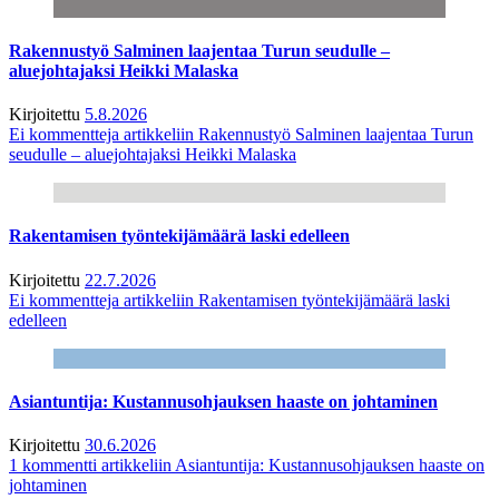
Rakennustyö Salminen laajentaa Turun seudulle –
aluejohtajaksi Heikki Malaska
Kirjoitettu
5.8.2026
Ei kommentteja
artikkeliin Rakennustyö Salminen laajentaa Turun
seudulle – aluejohtajaksi Heikki Malaska
Rakentamisen työntekijämäärä laski edelleen
Kirjoitettu
22.7.2026
Ei kommentteja
artikkeliin Rakentamisen työntekijämäärä laski
edelleen
Asiantuntija: Kustannusohjauksen haaste on johtaminen
Kirjoitettu
30.6.2026
1 kommentti
artikkeliin Asiantuntija: Kustannusohjauksen haaste on
johtaminen