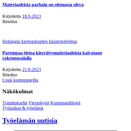
Materiaaleista parhain on olemassa oleva
Kirjoitettu
18.9.2023
Ilmoitus
Helsingin kiertotalouden klusteriohjelma
Parempaa tietoa kierrätysmateriaaleista kaivataan
rakennusalalla
Kirjoitettu
21.8.2023
Ilmoitus
Lisää kumppaneilta
Näkökulmat
Toimitukselta
Vieraskynä
Kumppaniblogit
Työpaikat & työelämä
Työelämän uutisia