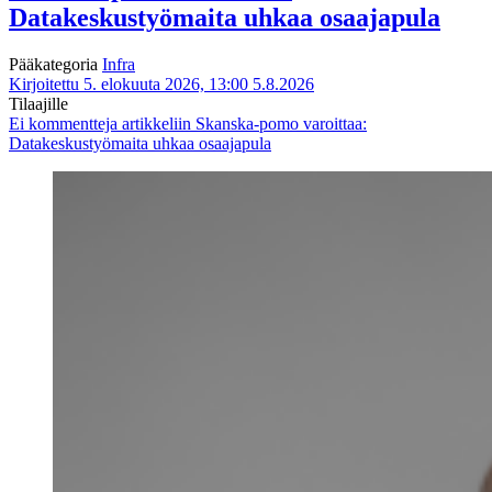
Datakeskustyömaita uhkaa osaajapula
Pääkategoria
Infra
Kirjoitettu 5. elokuuta 2026, 13:00
5.8.2026
Tilaajille
Ei kommentteja
artikkeliin Skanska-pomo varoittaa:
Datakeskustyömaita uhkaa osaajapula