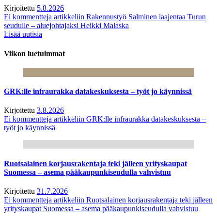
Kirjoitettu
5.8.2026
Ei kommentteja
artikkeliin Rakennustyö Salminen laajentaa Turun
seudulle – aluejohtajaksi Heikki Malaska
Lisää uutisia
Viikon luetuimmat
GRK:lle infraurakka datakeskuksesta – työt jo käynnissä
Kirjoitettu
3.8.2026
Ei kommentteja
artikkeliin GRK:lle infraurakka datakeskuksesta –
työt jo käynnissä
Ruotsalainen korjausrakentaja teki jälleen yrityskaupat
Suomessa – asema pääkaupunkiseudulla vahvistuu
Kirjoitettu
31.7.2026
Ei kommentteja
artikkeliin Ruotsalainen korjausrakentaja teki jälleen
yrityskaupat Suomessa – asema pääkaupunkiseudulla vahvistuu