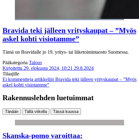
Bravida teki jälleen yrityskaupat – ”Myös
askel kohti visiotamme”
Tämä on Bravidalle jo 19. yritys- tai liiketoimintaosto Suomessa.
Pääkategoria
Talous
Kirjoitettu 29. elokuuta 2024, 10:21
29.8.2024
Tilaajille
Ei kommentteja
artikkeliin Bravida teki jälleen yrityskaupat – ”Myös
askel kohti visiotamme”
Rakennuslehden luetuimmat
Tänään
Tällä viikolla
Tässä kuussa
Skanska-pomo varoittaa: