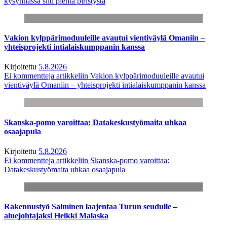
kysynnässä silti pientä piristystä
Vakion kylppärimoduuleille avautui vientiväylä Omaniin –
yhteisprojekti intialaiskumppanin kanssa
Kirjoitettu
5.8.2026
Ei kommentteja
artikkeliin Vakion kylppärimoduuleille avautui
vientiväylä Omaniin – yhteisprojekti intialaiskumppanin kanssa
Skanska-pomo varoittaa: Datakeskustyömaita uhkaa
osaajapula
Kirjoitettu
5.8.2026
Ei kommentteja
artikkeliin Skanska-pomo varoittaa:
Datakeskustyömaita uhkaa osaajapula
Rakennustyö Salminen laajentaa Turun seudulle –
aluejohtajaksi Heikki Malaska