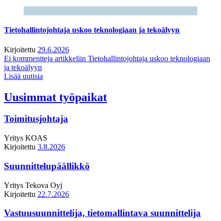
Tietohallintojohtaja uskoo teknologiaan ja tekoälyyn
Kirjoitettu
29.6.2026
Ei kommentteja
artikkeliin Tietohallintojohtaja uskoo teknologiaan
ja tekoälyyn
Lisää uutisia
Uusimmat työpaikat
Toimitusjohtaja
Yritys
KOAS
Kirjoitettu
3.8.2026
Suunnittelupäällikkö
Yritys
Tekova Oyj
Kirjoitettu
22.7.2026
Vastuusuunnittelija, tietomallintava suunnittelija