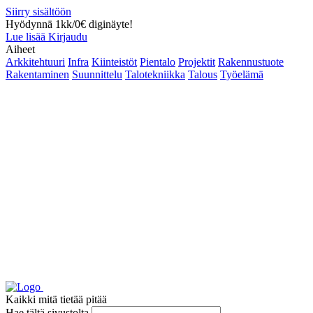
Siirry sisältöön
Hyödynnä 1kk/0€ diginäyte!
Lue lisää
Kirjaudu
Aiheet
Arkkitehtuuri
Infra
Kiinteistöt
Pientalo
Projektit
Rakennustuote
Rakentaminen
Suunnittelu
Talotekniikka
Talous
Työelämä
Kaikki mitä tietää pitää
Hae tältä sivustolta