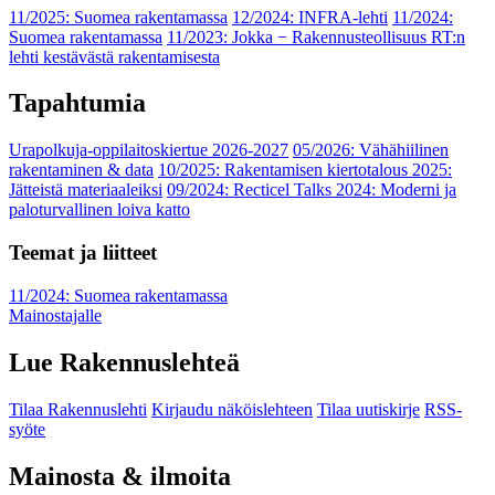
11/2025: Suomea rakentamassa
12/2024: INFRA-lehti
11/2024:
Suomea rakentamassa
11/2023: Jokka − Rakennusteollisuus RT:n
lehti kestävästä rakentamisesta
Tapahtumia
Urapolkuja-oppilaitoskiertue 2026-2027
05/2026: Vähähiilinen
rakentaminen & data
10/2025: Rakentamisen kiertotalous 2025:
Jätteistä materiaaleiksi
09/2024: Recticel Talks 2024: Moderni ja
paloturvallinen loiva katto
Teemat ja liitteet
11/2024: Suomea rakentamassa
Mainostajalle
Lue Rakennuslehteä
Tilaa Rakennuslehti
Kirjaudu näköislehteen
Tilaa uutiskirje
RSS-
syöte
Mainosta & ilmoita