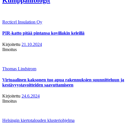
Kumppaniblogit
Recticel Insulation Oy
PIR-katto pitää pintansa kovillakin keleillä
Kirjoitettu
21.10.2024
Ilmoitus
Thomas Lindstrom
Virtuaalinen kaksonen tuo apua rakennuksien suunnitteluun ja
kestävyystavoitteiden saavuttamiseen
Kirjoitettu
24.6.2024
Ilmoitus
Helsingin kiertotalouden klusteriohjelma