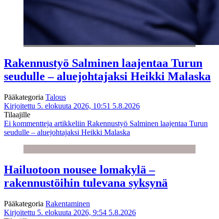
Rakennustyö Salminen laajentaa Turun
seudulle – aluejohtajaksi Heikki Malaska
Pääkategoria
Talous
Kirjoitettu 5. elokuuta 2026, 10:51
5.8.2026
Tilaajille
Ei kommentteja
artikkeliin Rakennustyö Salminen laajentaa Turun
seudulle – aluejohtajaksi Heikki Malaska
Hailuotoon nousee lomakylä –
rakennustöihin tulevana syksynä
Pääkategoria
Rakentaminen
Kirjoitettu 5. elokuuta 2026, 9:54
5.8.2026