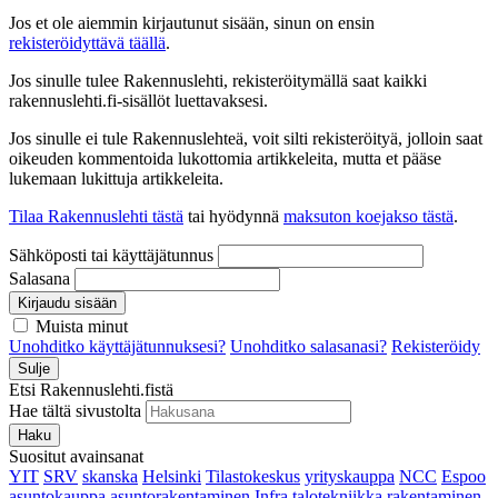
Jos et ole aiemmin kirjautunut sisään, sinun on ensin
rekisteröidyttävä täällä
.
Jos sinulle tulee Rakennuslehti, rekisteröitymällä saat kaikki
rakennuslehti.fi-sisällöt luettavaksesi.
Jos sinulle ei tule Rakennuslehteä, voit silti rekisteröityä, jolloin saat
oikeuden kommentoida lukottomia artikkeleita, mutta et pääse
lukemaan lukittuja artikkeleita.
Tilaa Rakennuslehti tästä
tai hyödynnä
maksuton koejakso tästä
.
Sähköposti tai käyttäjätunnus
Salasana
Kirjaudu sisään
Muista minut
Unohditko käyttäjätunnuksesi?
Unohditko salasanasi?
Rekisteröidy
Sulje
Etsi Rakennuslehti.fistä
Hae tältä sivustolta
Haku
Suositut avainsanat
YIT
SRV
skanska
Helsinki
Tilastokeskus
yrityskauppa
NCC
Espoo
asuntokauppa
asuntorakentaminen
Infra
talotekniikka
rakentaminen