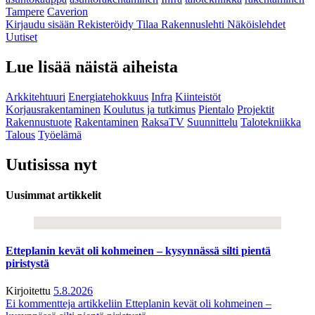
Tampere
Caverion
Kirjaudu sisään
Rekisteröidy
Tilaa Rakennuslehti
Näköislehdet
Uutiset
Lue lisää näistä aiheista
Arkkitehtuuri
Energiatehokkuus
Infra
Kiinteistöt
Korjausrakentaminen
Koulutus ja tutkimus
Pientalo
Projektit
Rakennustuote
Rakentaminen
RaksaTV
Suunnittelu
Talotekniikka
Talous
Työelämä
Uutisissa nyt
Uusimmat artikkelit
Etteplanin kevät oli kohmeinen – kysynnässä silti pientä
piristystä
Kirjoitettu
5.8.2026
Ei kommentteja
artikkeliin Etteplanin kevät oli kohmeinen –