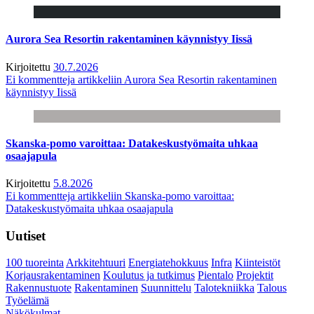
Aurora Sea Resortin rakentaminen käynnistyy Iissä
Kirjoitettu
30.7.2026
Ei kommentteja
artikkeliin Aurora Sea Resortin rakentaminen
käynnistyy Iissä
Skanska-pomo varoittaa: Datakeskustyömaita uhkaa
osaajapula
Kirjoitettu
5.8.2026
Ei kommentteja
artikkeliin Skanska-pomo varoittaa:
Datakeskustyömaita uhkaa osaajapula
Uutiset
100 tuoreinta
Arkkitehtuuri
Energiatehokkuus
Infra
Kiinteistöt
Korjausrakentaminen
Koulutus ja tutkimus
Pientalo
Projektit
Rakennustuote
Rakentaminen
Suunnittelu
Talotekniikka
Talous
Työelämä
Näkökulmat