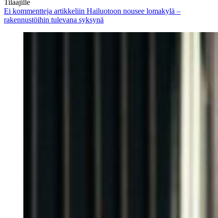
Tilaajille
Ei kommentteja
artikkeliin Hailuotoon nousee lomakylä –
rakennustöihin tulevana syksynä