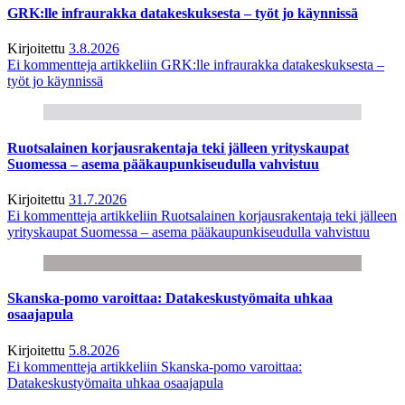
GRK:lle infraurakka datakeskuksesta – työt jo käynnissä
Kirjoitettu
3.8.2026
Ei kommentteja
artikkeliin GRK:lle infraurakka datakeskuksesta –
työt jo käynnissä
Ruotsalainen korjausrakentaja teki jälleen yrityskaupat
Suomessa – asema pääkaupunkiseudulla vahvistuu
Kirjoitettu
31.7.2026
Ei kommentteja
artikkeliin Ruotsalainen korjausrakentaja teki jälleen
yrityskaupat Suomessa – asema pääkaupunkiseudulla vahvistuu
Skanska-pomo varoittaa: Datakeskustyömaita uhkaa
osaajapula
Kirjoitettu
5.8.2026
Ei kommentteja
artikkeliin Skanska-pomo varoittaa:
Datakeskustyömaita uhkaa osaajapula