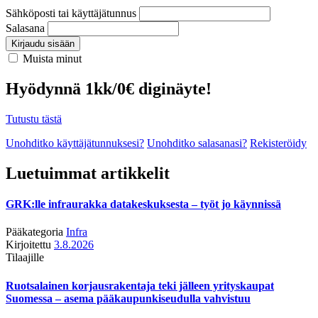
Sähköposti tai käyttäjätunnus
Salasana
Kirjaudu sisään
Muista minut
Hyödynnä 1kk/0€ diginäyte!
Tutustu tästä
Unohditko käyttäjätunnuksesi?
Unohditko salasanasi?
Rekisteröidy
Luetuimmat artikkelit
GRK:lle infraurakka datakeskuksesta – työt jo käynnissä
Pääkategoria
Infra
Kirjoitettu
3.8.2026
Tilaajille
Ruotsalainen korjausrakentaja teki jälleen yrityskaupat
Suomessa – asema pääkaupunkiseudulla vahvistuu