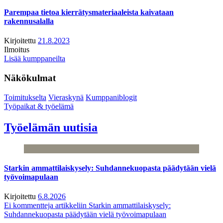
Parempaa tietoa kierrätysmateriaaleista kaivataan
rakennusalalla
Kirjoitettu
21.8.2023
Ilmoitus
Lisää kumppaneilta
Näkökulmat
Toimitukselta
Vieraskynä
Kumppaniblogit
Työpaikat & työelämä
Työelämän uutisia
Starkin ammattilaiskysely: Suhdannekuopasta päädytään vielä
työvoimapulaan
Kirjoitettu
6.8.2026
Ei kommentteja
artikkeliin Starkin ammattilaiskysely:
Suhdannekuopasta päädytään vielä työvoimapulaan