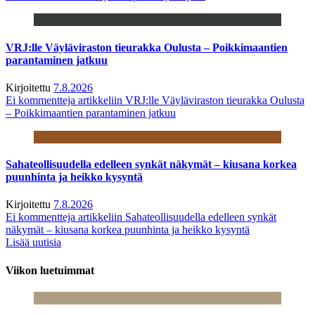
VRJ:lle Väyläviraston tieurakka Oulusta – Poikkimaantien
parantaminen jatkuu
Kirjoitettu
7.8.2026
Ei kommentteja
artikkeliin VRJ:lle Väyläviraston tieurakka Oulusta
– Poikkimaantien parantaminen jatkuu
Sahateollisuudella edelleen synkät näkymät – kiusana korkea
puunhinta ja heikko kysyntä
Kirjoitettu
7.8.2026
Ei kommentteja
artikkeliin Sahateollisuudella edelleen synkät
näkymät – kiusana korkea puunhinta ja heikko kysyntä
Lisää uutisia
Viikon luetuimmat