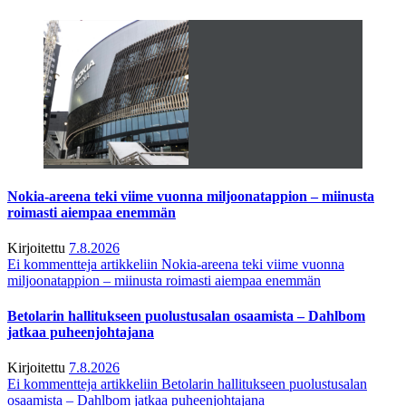
Nokia-areena teki viime vuonna miljoonatappion – miinusta
roimasti aiempaa enemmän
Kirjoitettu
7.8.2026
Ei kommentteja
artikkeliin Nokia-areena teki viime vuonna
miljoonatappion – miinusta roimasti aiempaa enemmän
Betolarin hallitukseen puolustusalan osaamista – Dahlbom
jatkaa puheenjohtajana
Kirjoitettu
7.8.2026
Ei kommentteja
artikkeliin Betolarin hallitukseen puolustusalan
osaamista – Dahlbom jatkaa puheenjohtajana