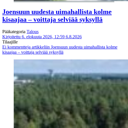
Joensuun uudesta uimahallista kolme
kisaajaa – voittaja selviää syksyllä
Pääkategoria
Talous
Kirjoitettu 6. elokuuta 2026, 12:59
6.8.2026
Tilaajille
Ei kommentteja
artikkeliin Joensuun uudesta uimahallista kolme
kisaajaa – voittaja selviää syksyllä