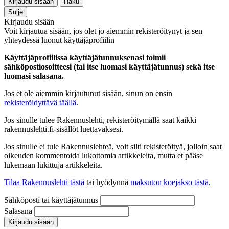
Kirjaudu sisään
Haku
Sulje
Kirjaudu sisään
Voit kirjautua sisään, jos olet jo aiemmin rekisteröitynyt ja sen
yhteydessä luonut käyttäjäprofiilin
Käyttäjäprofiilissa käyttäjätunnuksenasi toimii
sähköpostiosoitteesi (tai itse luomasi käyttäjätunnus) sekä itse
luomasi salasana.
Jos et ole aiemmin kirjautunut sisään, sinun on ensin
rekisteröidyttävä täällä
.
Jos sinulle tulee Rakennuslehti, rekisteröitymällä saat kaikki
rakennuslehti.fi-sisällöt luettavaksesi.
Jos sinulle ei tule Rakennuslehteä, voit silti rekisteröityä, jolloin saat
oikeuden kommentoida lukottomia artikkeleita, mutta et pääse
lukemaan lukittuja artikkeleita.
Tilaa Rakennuslehti tästä
tai hyödynnä
maksuton koejakso tästä
.
Sähköposti tai käyttäjätunnus
Salasana
Kirjaudu sisään