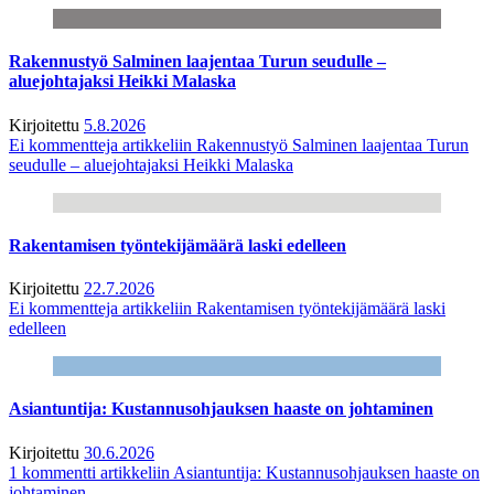
Rakennustyö Salminen laajentaa Turun seudulle –
aluejohtajaksi Heikki Malaska
Kirjoitettu
5.8.2026
Ei kommentteja
artikkeliin Rakennustyö Salminen laajentaa Turun
seudulle – aluejohtajaksi Heikki Malaska
Rakentamisen työntekijämäärä laski edelleen
Kirjoitettu
22.7.2026
Ei kommentteja
artikkeliin Rakentamisen työntekijämäärä laski
edelleen
Asiantuntija: Kustannusohjauksen haaste on johtaminen
Kirjoitettu
30.6.2026
1 kommentti
artikkeliin Asiantuntija: Kustannusohjauksen haaste on
johtaminen