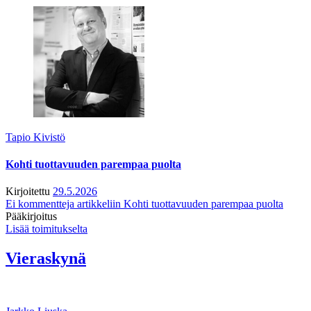
Tapio Kivistö
Kohti tuottavuuden parempaa puolta
Kirjoitettu
29.5.2026
Ei kommentteja
artikkeliin Kohti tuottavuuden parempaa puolta
Pääkirjoitus
Lisää toimitukselta
Vieraskynä