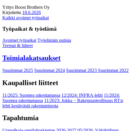
Yritys
Boost Brothers Oy
Kirjoitettu
18.6.2026
Kaikki avoimet työpaikat
Työpaikat & työelämä
Avoimet työpaikat
Työelämän uutisia
Teemat & liitteet
Toimialakatsaukset
Suurimmat 2025
Suurimmat 2024
Suurimmat 2023
Suurimmat 2022
Kaupalliset liitteet
11/2025: Suomea rakentamassa
12/2024: INFRA-lehti
11/2024:
Suomea rakentamassa
11/2023: Jokka − Rakennusteollisuus RT:n
lehti kestävästä rakentamisesta
Tapahtumia
Urapolkuja-oppilaitoskiertue 2026-2027
05/2026: Vähähiilinen