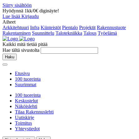
Siirry sisältöön
Hyödynnä 1kk/0€ diginäyte!
Lue lisää
Kirjaudu
Aiheet
Arkkitehtuuri
Infra
Kiinteistöt
Pientalo
Projektit
Rakennustuote
Rakentaminen
Suunnittelu
Talotekniikka
Talous
Työelämä
Kaikki mitä tietää pitää
Hae tältä sivustolta
Haku
Etusivu
100 tuoreinta
Suurimmat
100 tuoreinta
Keskustelut
Näköislehti
Tilaa Rakennuslehti
Uutiskirje
Toimitus
Yhteystiedot