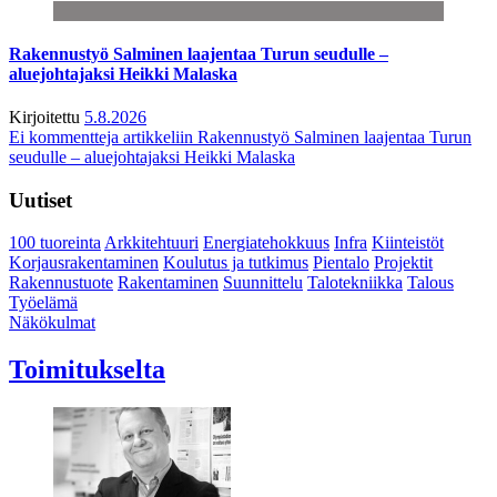
Rakennustyö Salminen laajentaa Turun seudulle –
aluejohtajaksi Heikki Malaska
Kirjoitettu
5.8.2026
Ei kommentteja
artikkeliin Rakennustyö Salminen laajentaa Turun
seudulle – aluejohtajaksi Heikki Malaska
Uutiset
100 tuoreinta
Arkkitehtuuri
Energiatehokkuus
Infra
Kiinteistöt
Korjausrakentaminen
Koulutus ja tutkimus
Pientalo
Projektit
Rakennustuote
Rakentaminen
Suunnittelu
Talotekniikka
Talous
Työelämä
Näkökulmat
Toimitukselta