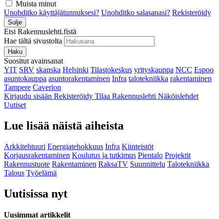
Muista minut
Unohditko käyttäjätunnuksesi?
Unohditko salasanasi?
Rekisteröidy
Sulje
Etsi Rakennuslehti.fistä
Hae tältä sivustolta
Haku
Suositut avainsanat
YIT
SRV
skanska
Helsinki
Tilastokeskus
yrityskauppa
NCC
Espoo
asuntokauppa
asuntorakentaminen
Infra
talotekniikka
rakentaminen
Tampere
Caverion
Kirjaudu sisään
Rekisteröidy
Tilaa Rakennuslehti
Näköislehdet
Uutiset
Lue lisää näistä aiheista
Arkkitehtuuri
Energiatehokkuus
Infra
Kiinteistöt
Korjausrakentaminen
Koulutus ja tutkimus
Pientalo
Projektit
Rakennustuote
Rakentaminen
RaksaTV
Suunnittelu
Talotekniikka
Talous
Työelämä
Uutisissa nyt
Uusimmat artikkelit