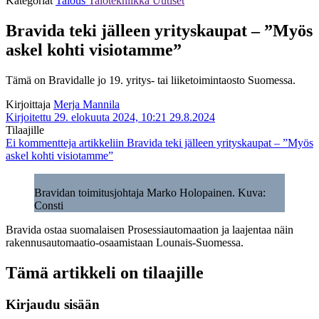
Kategoriat
Talous
Talotekniikka
Uutiset
Bravida teki jälleen yrityskaupat – ”Myös
askel kohti visiotamme”
Tämä on Bravidalle jo 19. yritys- tai liiketoimintaosto Suomessa.
Kirjoittaja
Merja Mannila
Kirjoitettu 29. elokuuta 2024, 10:21
29.8.2024
Tilaajille
Ei kommentteja
artikkeliin Bravida teki jälleen yrityskaupat – ”Myös
askel kohti visiotamme”
Bravidan toimitusjohtaja Marko Holopainen. Kuva:
Consti
Bravida ostaa suomalaisen Prosessiautomaation ja laajentaa näin
rakennusautomaatio-osaamistaan Lounais-Suomessa.
Tämä artikkeli on tilaajille
Kirjaudu sisään