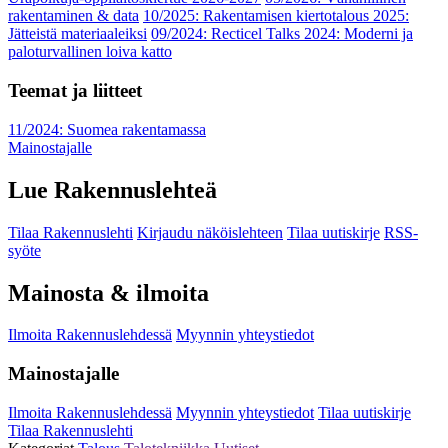
rakentaminen & data
10/2025: Rakentamisen kiertotalous 2025:
Jätteistä materiaaleiksi
09/2024: Recticel Talks 2024: Moderni ja
paloturvallinen loiva katto
Teemat ja liitteet
11/2024: Suomea rakentamassa
Mainostajalle
Lue Rakennuslehteä
Tilaa Rakennuslehti
Kirjaudu näköislehteen
Tilaa uutiskirje
RSS-
syöte
Mainosta & ilmoita
Ilmoita Rakennuslehdessä
Myynnin yhteystiedot
Mainostajalle
Ilmoita Rakennuslehdessä
Myynnin yhteystiedot
Tilaa uutiskirje
Tilaa Rakennuslehti