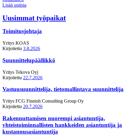
Lisää uutisia
Uusimmat työpaikat
Toimitusjohtaja
Yritys
KOAS
Kirjoitettu
3.8.2026
Suunnittelupäällikkö
Yritys
Tekova Oyj
Kirjoitettu
22.7.2026
Vastuusuunnittelija, tietomallintava suunnittelija
Yritys
FCG Finnish Consulting Group Oy
Kirjoitettu
20.7.2026
Rakennuttamisen nuorempi asiantuntija,
yhteistoiminnallisten hankkeiden asiantuntija ja
kustannusasiantuntija