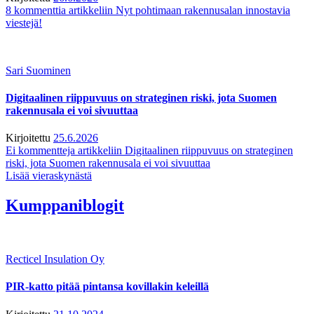
8 kommenttia
artikkeliin Nyt pohtimaan rakennusalan innostavia
viestejä!
Sari Suominen
Digitaalinen riippuvuus on strateginen riski, jota Suomen
rakennusala ei voi sivuuttaa
Kirjoitettu
25.6.2026
Ei kommentteja
artikkeliin Digitaalinen riippuvuus on strateginen
riski, jota Suomen rakennusala ei voi sivuuttaa
Lisää vieraskynästä
Kumppaniblogit
Recticel Insulation Oy
PIR-katto pitää pintansa kovillakin keleillä