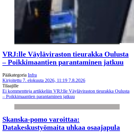
VRJ:lle Väyläviraston tieurakka Oulusta
– Poikkimaantien parantaminen jatkuu
Pääkategoria
Infra
Kirjoitettu 7. elokuuta 2026, 11:19
7.8.2026
Tilaajille
Ei kommentteja
artikkeliin VRJ:lle Väyläviraston tieurakka Oulusta
– Poikkimaantien parantaminen jatkuu
Skanska-pomo varoittaa:
Datakeskustyömaita uhkaa osaajapula