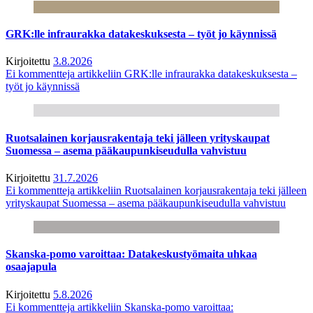
GRK:lle infraurakka datakeskuksesta – työt jo käynnissä
Kirjoitettu
3.8.2026
Ei kommentteja
artikkeliin GRK:lle infraurakka datakeskuksesta –
työt jo käynnissä
Ruotsalainen korjausrakentaja teki jälleen yrityskaupat
Suomessa – asema pääkaupunkiseudulla vahvistuu
Kirjoitettu
31.7.2026
Ei kommentteja
artikkeliin Ruotsalainen korjausrakentaja teki jälleen
yrityskaupat Suomessa – asema pääkaupunkiseudulla vahvistuu
Skanska-pomo varoittaa: Datakeskustyömaita uhkaa
osaajapula
Kirjoitettu
5.8.2026
Ei kommentteja
artikkeliin Skanska-pomo varoittaa: