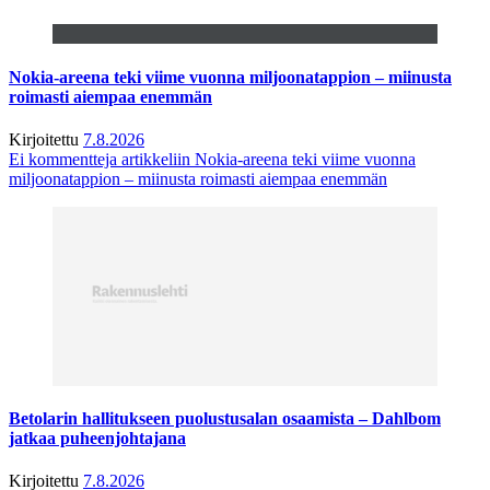
Nokia-areena teki viime vuonna miljoonatappion – miinusta
roimasti aiempaa enemmän
Kirjoitettu
7.8.2026
Ei kommentteja
artikkeliin Nokia-areena teki viime vuonna
miljoonatappion – miinusta roimasti aiempaa enemmän
Betolarin hallitukseen puolustusalan osaamista – Dahlbom
jatkaa puheenjohtajana
Kirjoitettu
7.8.2026