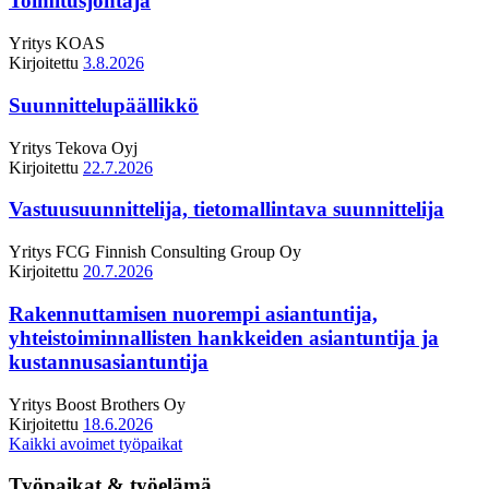
Toimitusjohtaja
Yritys
KOAS
Kirjoitettu
3.8.2026
Suunnittelupäällikkö
Yritys
Tekova Oyj
Kirjoitettu
22.7.2026
Vastuusuunnittelija, tietomallintava suunnittelija
Yritys
FCG Finnish Consulting Group Oy
Kirjoitettu
20.7.2026
Rakennuttamisen nuorempi asiantuntija,
yhteistoiminnallisten hankkeiden asiantuntija ja
kustannusasiantuntija
Yritys
Boost Brothers Oy
Kirjoitettu
18.6.2026
Kaikki avoimet työpaikat
Työpaikat & työelämä