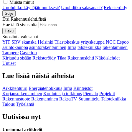
Muista minut
Unohditko käyttäjätunnuksesi?
Unohditko salasanasi?
Rekisteröidy
Sulje
Etsi Rakennuslehti.fistä
Hae tältä sivustolta
Haku
Suositut avainsanat
YIT
SRV
skanska
Helsinki
Tilastokeskus
yrityskauppa
NCC
Espoo
asuntokauppa
asuntorakentaminen
Infra
talotekniikka
rakentaminen
Tampere
Caverion
Kirjaudu sisään
Rekisteröidy
Tilaa Rakennuslehti
Näköislehdet
Uutiset
Lue lisää näistä aiheista
Arkkitehtuuri
Energiatehokkuus
Infra
Kiinteistöt
Korjausrakentaminen
Koulutus ja tutkimus
Pientalo
Projektit
Rakennustuote
Rakentaminen
RaksaTV
Suunnittelu
Talotekniikka
Talous
Työelämä
Uutisissa nyt
Uusimmat artikkelit