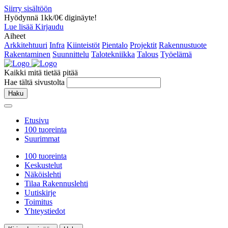
Siirry sisältöön
Hyödynnä 1kk/0€ diginäyte!
Lue lisää
Kirjaudu
Aiheet
Arkkitehtuuri
Infra
Kiinteistöt
Pientalo
Projektit
Rakennustuote
Rakentaminen
Suunnittelu
Talotekniikka
Talous
Työelämä
Kaikki mitä tietää pitää
Hae tältä sivustolta
Haku
Etusivu
100 tuoreinta
Suurimmat
100 tuoreinta
Keskustelut
Näköislehti
Tilaa Rakennuslehti
Uutiskirje
Toimitus
Yhteystiedot