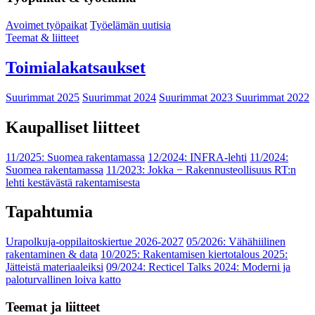
Avoimet työpaikat
Työelämän uutisia
Teemat & liitteet
Toimialakatsaukset
Suurimmat 2025
Suurimmat 2024
Suurimmat 2023
Suurimmat 2022
Kaupalliset liitteet
11/2025: Suomea rakentamassa
12/2024: INFRA-lehti
11/2024:
Suomea rakentamassa
11/2023: Jokka − Rakennusteollisuus RT:n
lehti kestävästä rakentamisesta
Tapahtumia
Urapolkuja-oppilaitoskiertue 2026-2027
05/2026: Vähähiilinen
rakentaminen & data
10/2025: Rakentamisen kiertotalous 2025:
Jätteistä materiaaleiksi
09/2024: Recticel Talks 2024: Moderni ja
paloturvallinen loiva katto
Teemat ja liitteet