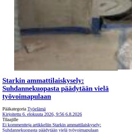
Starkin ammattilaiskysely:
Suhdannekuopasta päädytään vielä
työvoimapulaan
Pääkategoria
Työelämä
Kirjoitettu 6. elokuuta 2026, 9:56
6.8.2026
Tilaajille
Ei kommentteja
artikkeliin Starkin ammattilaiskysely:
Suhdannekuopasta päädytään vielä työvoimapulaan