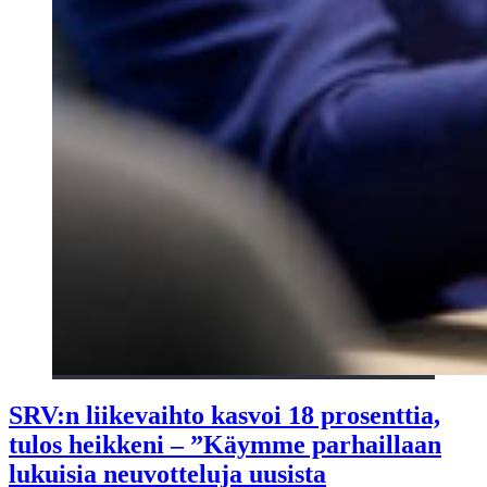
SRV:n liikevaihto kasvoi 18 prosenttia,
tulos heikkeni – ”Käymme parhaillaan
lukuisia neuvotteluja uusista