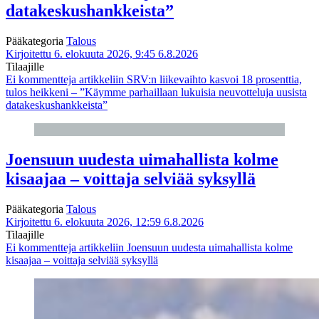
datakeskushankkeista”
Pääkategoria
Talous
Kirjoitettu 6. elokuuta 2026, 9:45
6.8.2026
Tilaajille
Ei kommentteja
artikkeliin SRV:n liikevaihto kasvoi 18 prosenttia,
tulos heikkeni – ”Käymme parhaillaan lukuisia neuvotteluja uusista
datakeskushankkeista”
Joensuun uudesta uimahallista kolme
kisaajaa – voittaja selviää syksyllä
Pääkategoria
Talous
Kirjoitettu 6. elokuuta 2026, 12:59
6.8.2026
Tilaajille
Ei kommentteja
artikkeliin Joensuun uudesta uimahallista kolme
kisaajaa – voittaja selviää syksyllä