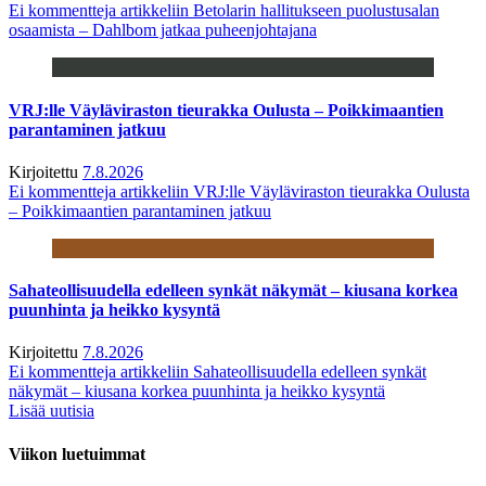
Ei kommentteja
artikkeliin Betolarin hallitukseen puolustusalan
osaamista – Dahlbom jatkaa puheenjohtajana
VRJ:lle Väyläviraston tieurakka Oulusta – Poikkimaantien
parantaminen jatkuu
Kirjoitettu
7.8.2026
Ei kommentteja
artikkeliin VRJ:lle Väyläviraston tieurakka Oulusta
– Poikkimaantien parantaminen jatkuu
Sahateollisuudella edelleen synkät näkymät – kiusana korkea
puunhinta ja heikko kysyntä
Kirjoitettu
7.8.2026
Ei kommentteja
artikkeliin Sahateollisuudella edelleen synkät
näkymät – kiusana korkea puunhinta ja heikko kysyntä
Lisää uutisia
Viikon luetuimmat