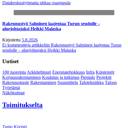
Datakeskustyömaita uhkaa osaajapula
Rakennustyö Salminen laajentaa Turun seudulle –
aluejohtajaksi Heikki Malaska
Kirjoitettu
5.8.2026
Ei kommentteja
artikkeliin Rakennustyö Salminen laajentaa Turun
seudulle – aluejohtajaksi Heikki Malaska
Uutiset
100 tuoreinta
Arkkitehtuuri
Energiatehokkuus
Infra
Kiinteistöt
Korjausrakentaminen
Koulutus ja tutkimus
Pientalo
Projektit
Rakennustuote
Rakentaminen
Suunnittelu
Talotekniikka
Talous
Työelämä
Näkökulmat
Toimitukselta
Tapio Kivistö