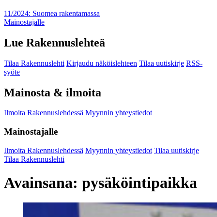
11/2024: Suomea rakentamassa
Mainostajalle
Lue Rakennuslehteä
Tilaa Rakennuslehti
Kirjaudu näköislehteen
Tilaa uutiskirje
RSS-
syöte
Mainosta & ilmoita
Ilmoita Rakennuslehdessä
Myynnin yhteystiedot
Mainostajalle
Ilmoita Rakennuslehdessä
Myynnin yhteystiedot
Tilaa uutiskirje
Tilaa Rakennuslehti
Avainsana:
pysäköintipaikka