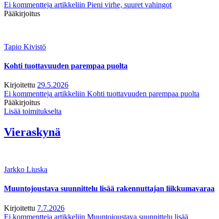
Ei kommentteja
artikkeliin Pieni virhe, suuret vahingot
Pääkirjoitus
Tapio Kivistö
Kohti tuottavuuden parempaa puolta
Kirjoitettu
29.5.2026
Ei kommentteja
artikkeliin Kohti tuottavuuden parempaa puolta
Pääkirjoitus
Lisää toimitukselta
Vieraskynä
Jarkko Liuska
Muuntojoustava suunnittelu lisää rakennuttajan liikkumavaraa
Kirjoitettu
7.7.2026
Ei kommentteja
artikkeliin Muuntojoustava suunnittelu lisää