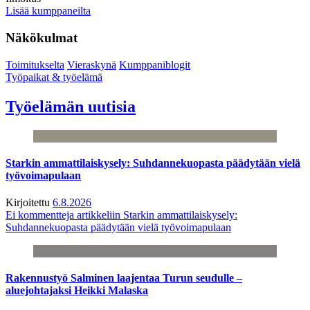
Lisää kumppaneilta
Näkökulmat
Toimitukselta
Vieraskynä
Kumppaniblogit
Työpaikat & työelämä
Työelämän uutisia
Starkin ammattilaiskysely: Suhdannekuopasta päädytään vielä
työvoimapulaan
Kirjoitettu
6.8.2026
Ei kommentteja
artikkeliin Starkin ammattilaiskysely:
Suhdannekuopasta päädytään vielä työvoimapulaan
Rakennustyö Salminen laajentaa Turun seudulle –
aluejohtajaksi Heikki Malaska