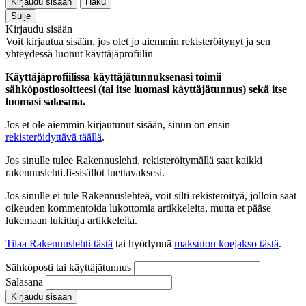
Kirjaudu sisään
Haku
Sulje
Kirjaudu sisään
Voit kirjautua sisään, jos olet jo aiemmin rekisteröitynyt ja sen
yhteydessä luonut käyttäjäprofiilin
Käyttäjäprofiilissa käyttäjätunnuksenasi toimii
sähköpostiosoitteesi (tai itse luomasi käyttäjätunnus) sekä itse
luomasi salasana.
Jos et ole aiemmin kirjautunut sisään, sinun on ensin
rekisteröidyttävä täällä
.
Jos sinulle tulee Rakennuslehti, rekisteröitymällä saat kaikki
rakennuslehti.fi-sisällöt luettavaksesi.
Jos sinulle ei tule Rakennuslehteä, voit silti rekisteröityä, jolloin saat
oikeuden kommentoida lukottomia artikkeleita, mutta et pääse
lukemaan lukittuja artikkeleita.
Tilaa Rakennuslehti tästä
tai hyödynnä
maksuton koejakso tästä
.
Sähköposti tai käyttäjätunnus
Salasana
Kirjaudu sisään