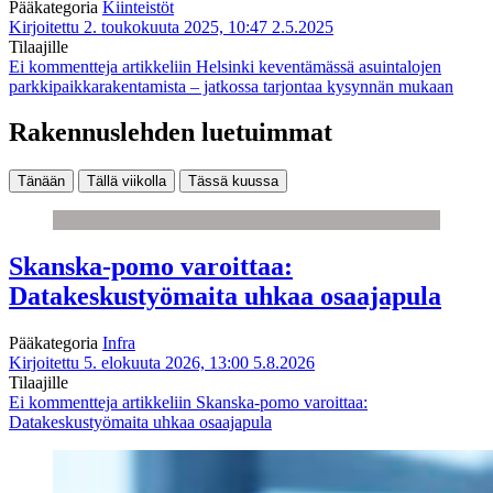
Pääkategoria
Kiinteistöt
Kirjoitettu 2. toukokuuta 2025, 10:47
2.5.2025
Tilaajille
Ei kommentteja
artikkeliin Helsinki keventämässä asuintalojen
parkkipaikkarakentamista – jatkossa tarjontaa kysynnän mukaan
Rakennuslehden luetuimmat
Tänään
Tällä viikolla
Tässä kuussa
Skanska-pomo varoittaa:
Datakeskustyömaita uhkaa osaajapula
Pääkategoria
Infra
Kirjoitettu 5. elokuuta 2026, 13:00
5.8.2026
Tilaajille
Ei kommentteja
artikkeliin Skanska-pomo varoittaa:
Datakeskustyömaita uhkaa osaajapula