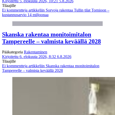
Kirjoitettu 5. elokuuta 2026, 10:21
5.8.2026
Tilaajille
Ei kommentteja
artikkeliin Sorvoja rakentaa Tullin tilat Tornioon –
kustannusarvio 14 miljoonaa
Skanska rakentaa monitoimitalon
Tampereelle – valmista keväällä 2028
Pääkategoria
Rakentaminen
Kirjoitettu 6. elokuuta 2026, 8:32
6.8.2026
Tilaajille
Ei kommentteja
artikkeliin Skanska rakentaa monitoimitalon
Tampereelle – valmista keväällä 2028