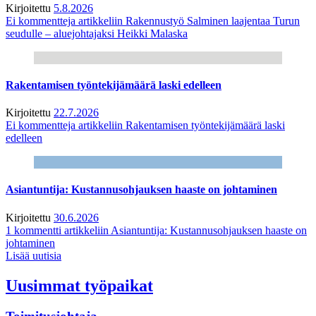
Kirjoitettu
5.8.2026
Ei kommentteja
artikkeliin Rakennustyö Salminen laajentaa Turun
seudulle – aluejohtajaksi Heikki Malaska
Rakentamisen työntekijämäärä laski edelleen
Kirjoitettu
22.7.2026
Ei kommentteja
artikkeliin Rakentamisen työntekijämäärä laski
edelleen
Asiantuntija: Kustannusohjauksen haaste on johtaminen
Kirjoitettu
30.6.2026
1 kommentti
artikkeliin Asiantuntija: Kustannusohjauksen haaste on
johtaminen
Lisää uutisia
Uusimmat työpaikat