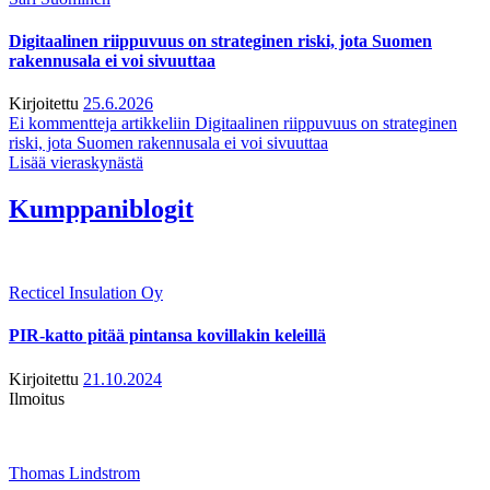
Digitaalinen riippuvuus on strateginen riski, jota Suomen
rakennusala ei voi sivuuttaa
Kirjoitettu
25.6.2026
Ei kommentteja
artikkeliin Digitaalinen riippuvuus on strateginen
riski, jota Suomen rakennusala ei voi sivuuttaa
Lisää vieraskynästä
Kumppaniblogit
Recticel Insulation Oy
PIR-katto pitää pintansa kovillakin keleillä
Kirjoitettu
21.10.2024
Ilmoitus
Thomas Lindstrom