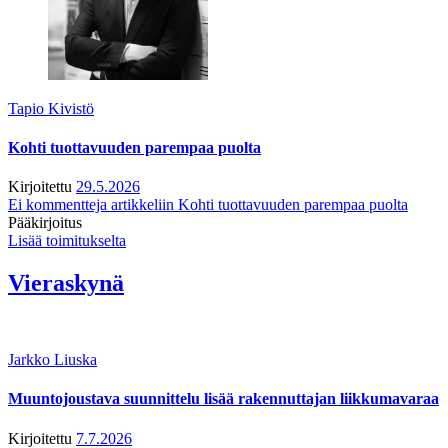
Tapio Kivistö
Kohti tuottavuuden parempaa puolta
Kirjoitettu
29.5.2026
Ei kommentteja
artikkeliin Kohti tuottavuuden parempaa puolta
Pääkirjoitus
Lisää toimitukselta
Vieraskynä
Jarkko Liuska
Muuntojoustava suunnittelu lisää rakennuttajan liikkumavaraa
Kirjoitettu
7.7.2026