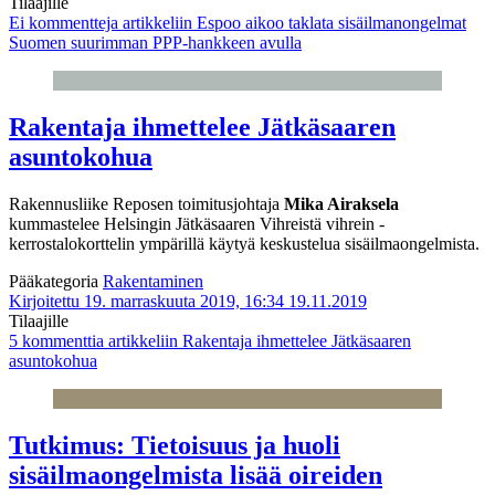
Tilaajille
Ei kommentteja
artikkeliin Espoo aikoo taklata sisäilmanongelmat
Suomen suurimman PPP-hankkeen avulla
Rakentaja ihmettelee Jätkäsaaren
asuntokohua
Rakennusliike Reposen toimitusjohtaja
Mika Airaksela
kummastelee Helsingin Jätkäsaaren Vihreistä vihrein -
kerrostalokorttelin ympärillä käytyä keskustelua sisäilmaongelmista.
Pääkategoria
Rakentaminen
Kirjoitettu 19. marraskuuta 2019, 16:34
19.11.2019
Tilaajille
5 kommenttia
artikkeliin Rakentaja ihmettelee Jätkäsaaren
asuntokohua
Tutkimus: Tietoisuus ja huoli
sisäilmaongelmista lisää oireiden