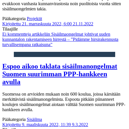
evakkoon vanhasta kunnanvirastosta noin puolitoista vuotta sitten
sisäilmaongelmien takia.
Pääkategoria
Projektit
Kirjoitettu 21. marraskuuta 2022, 6:00
21.11.2022
Tilaajille
Ei kommentteja
artikkeliin Sisäilmaongelmat johtivat uuden
kunnantalon rakentamiseen hirrestä – ”Pidämme hirsirakennusta
turvallisempana ratkaisuna”
Espoo aikoo taklata sisäilmanongelmat
Suomen suurimman PPP-hankkeen
avulla
Suomessa on arvioiden mukaan noin 600 koulua, joissa kärsitään
merkittävistä sisäilmanongelmista. Espoota pitkään piinanneet
koulujen sisäilmaongelmat aiotaan välttää Suomen suurimman PPP-
hankkeen avulla.
Pääkategoria
Sisäilma
Kirjoitettu 9. maaliskuuta 2022, 11:39
9.3.2022