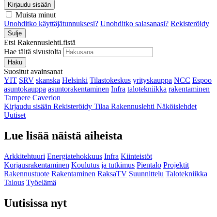
Kirjaudu sisään
Muista minut
Unohditko käyttäjätunnuksesi?
Unohditko salasanasi?
Rekisteröidy
Sulje
Etsi Rakennuslehti.fistä
Hae tältä sivustolta
Haku
Suositut avainsanat
YIT
SRV
skanska
Helsinki
Tilastokeskus
yrityskauppa
NCC
Espoo
asuntokauppa
asuntorakentaminen
Infra
talotekniikka
rakentaminen
Tampere
Caverion
Kirjaudu sisään
Rekisteröidy
Tilaa Rakennuslehti
Näköislehdet
Uutiset
Lue lisää näistä aiheista
Arkkitehtuuri
Energiatehokkuus
Infra
Kiinteistöt
Korjausrakentaminen
Koulutus ja tutkimus
Pientalo
Projektit
Rakennustuote
Rakentaminen
RaksaTV
Suunnittelu
Talotekniikka
Talous
Työelämä
Uutisissa nyt