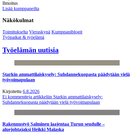
Ilmoitus
Lisää kumppaneilta
Näkökulmat
Toimitukselta
Vieraskynä
Kumppaniblogit
Työpaikat & työelämä
Työelämän uutisia
Starkin ammattilaiskysely: Suhdannekuopasta päädytään vielä
työvoimapulaan
Kirjoitettu
6.8.2026
Ei kommentteja
artikkeliin Starkin ammattilaiskysely:
Suhdannekuopasta päädytään vielä työvoimapulaan
Rakennustyö Salminen laajentaa Turun seudulle –
aluejohtajaksi Heikki Malaska