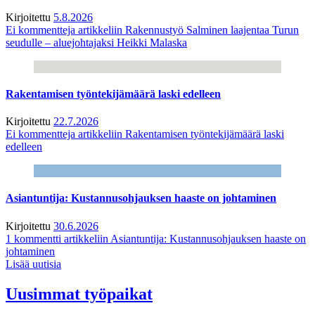
Kirjoitettu
5.8.2026
Ei kommentteja
artikkeliin Rakennustyö Salminen laajentaa Turun
seudulle – aluejohtajaksi Heikki Malaska
Rakentamisen työntekijämäärä laski edelleen
Kirjoitettu
22.7.2026
Ei kommentteja
artikkeliin Rakentamisen työntekijämäärä laski
edelleen
Asiantuntija: Kustannusohjauksen haaste on johtaminen
Kirjoitettu
30.6.2026
1 kommentti
artikkeliin Asiantuntija: Kustannusohjauksen haaste on
johtaminen
Lisää uutisia
Uusimmat työpaikat