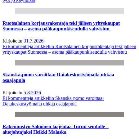
työt jo käynnissä
Ruotsalainen korjausrakentaja teki jälleen yrityskaupat
Suomessa – asema pääkaupunkiseudulla vahvistuu
Kirjoitettu
31.7.2026
Ei kommentteja
artikkeliin Ruotsalainen korjausrakentaja teki jälleen
yrityskaupat Suomessa – asema pääkaupunkiseudulla vahvistuu
Skanska-pomo varoittaa: Datakeskustyömaita uhkaa
osaajapula
Kirjoitettu
5.8.2026
Ei kommentteja
artikkeliin Skanska-pomo varoittaa:
Datakeskustyömaita uhkaa osaajapula
Rakennustyö Salminen laajentaa Turun seudulle –
aluejohtajaksi Heikki Malaska