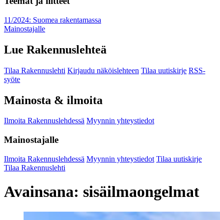
Teemat ja liitteet
11/2024: Suomea rakentamassa
Mainostajalle
Lue Rakennuslehteä
Tilaa Rakennuslehti
Kirjaudu näköislehteen
Tilaa uutiskirje
RSS-
syöte
Mainosta & ilmoita
Ilmoita Rakennuslehdessä
Myynnin yhteystiedot
Mainostajalle
Ilmoita Rakennuslehdessä
Myynnin yhteystiedot
Tilaa uutiskirje
Tilaa Rakennuslehti
Avainsana:
sisäilmaongelmat