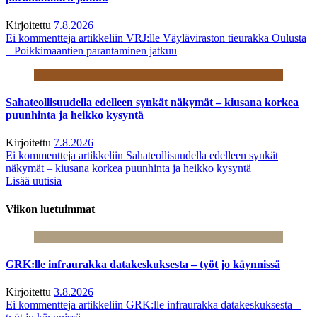
Kirjoitettu
7.8.2026
Ei kommentteja
artikkeliin VRJ:lle Väyläviraston tieurakka Oulusta
– Poikkimaantien parantaminen jatkuu
Sahateollisuudella edelleen synkät näkymät – kiusana korkea
puunhinta ja heikko kysyntä
Kirjoitettu
7.8.2026
Ei kommentteja
artikkeliin Sahateollisuudella edelleen synkät
näkymät – kiusana korkea puunhinta ja heikko kysyntä
Lisää uutisia
Viikon luetuimmat
GRK:lle infraurakka datakeskuksesta – työt jo käynnissä
Kirjoitettu
3.8.2026
Ei kommentteja
artikkeliin GRK:lle infraurakka datakeskuksesta –