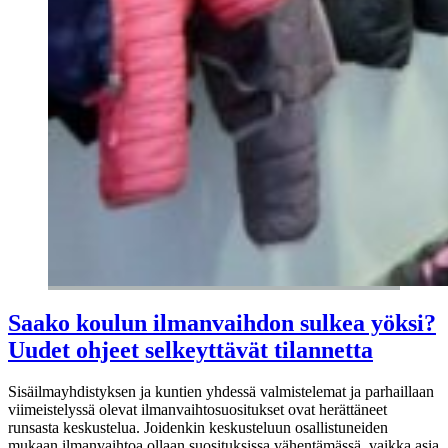
Saako koulun ilmanvaihdon sulkea yöksi?
Uudet ohjeet selkeyttävät tilannetta
Sisäilmayhdistyksen ja kuntien yhdessä valmistelemat ja parhaillaan
viimeistelyssä olevat ilmanvaihtosuositukset ovat herättäneet
runsasta keskustelua. Joidenkin keskusteluun osallistuneiden
mukaan ilmanvaihtoa ollaan suosituksissa vähentämässä, vaikka asia