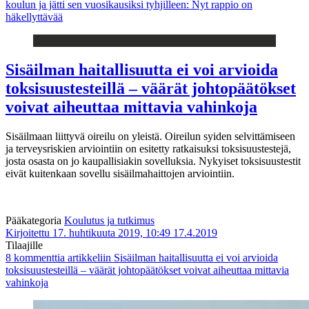
koulun ja jätti sen vuosikausiksi tyhjilleen: Nyt rappio on
häkellyttävää
Sisäilman haitallisuutta ei voi arvioida
toksisuustesteillä – väärät johtopäätökset
voivat aiheuttaa mittavia vahinkoja
Sisäilmaan liittyvä oireilu on yleistä. Oireilun syiden selvittämiseen
ja terveysriskien arviointiin on esitetty ratkaisuksi toksisuustestejä,
josta osasta on jo kaupallisiakin sovelluksia. Nykyiset toksisuustestit
eivät kuitenkaan sovellu sisäilmahaittojen arviointiin.
Pääkategoria
Koulutus ja tutkimus
Kirjoitettu 17. huhtikuuta 2019, 10:49
17.4.2019
Tilaajille
8 kommenttia
artikkeliin Sisäilman haitallisuutta ei voi arvioida
toksisuustesteillä – väärät johtopäätökset voivat aiheuttaa mittavia
vahinkoja