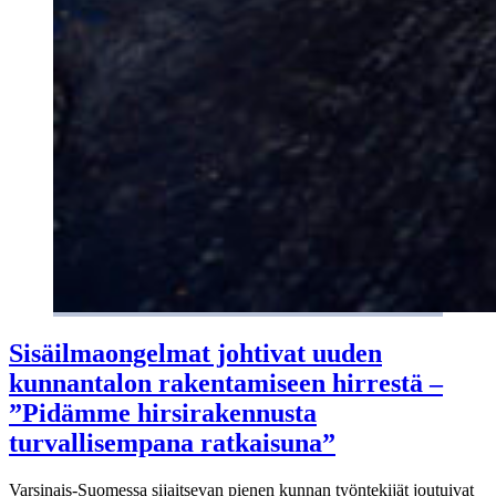
Sisäilmaongelmat johtivat uuden
kunnantalon rakentamiseen hirrestä –
”Pidämme hirsirakennusta
turvallisempana ratkaisuna”
Varsinais-Suomessa sijaitsevan pienen kunnan työntekijät joutuivat