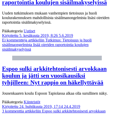
raportointia koulujen sisäilmakyselyissä
Uuden tutkimuksen mukaan vanhempien tietoisuus ja huoli
koulurakennuksen mahdollisista sisäilmanongelmista lisäsi oireiden
raportointia sisäilmakyselyissä.
Pääkategoria
Uutiset
Kirjoitettu 5. kesäkuuta 2019, 8:26
5.6.2019
Ei kommentteja
artikkeliin Tutkimus: Tietoisuus ja huoli
sisäilmaongelmista lisää oireiden raportointia koulujen
sisäilmakyselyissä
Espoo sulki arkkitehtonisesti arvokkaan
koulun ja jätti sen vuosikausiksi
tyhjilleen: Nyt rappio on häkellyttävää
Jousenkaaren koulu Espoon Tapiolassa alkaa olla surullinen näky.
Pääkategoria
Kiinteistöt
Kirjoitettu 24. huhtikuuta 2019, 17:14
24.4.2019
3 kommenttia
artikkeliin Espoo sulki arkkitehtonisesti arvokkaan