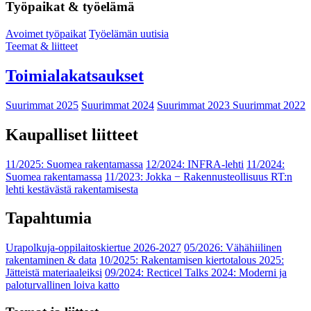
Työpaikat & työelämä
Avoimet työpaikat
Työelämän uutisia
Teemat & liitteet
Toimialakatsaukset
Suurimmat 2025
Suurimmat 2024
Suurimmat 2023
Suurimmat 2022
Kaupalliset liitteet
11/2025: Suomea rakentamassa
12/2024: INFRA-lehti
11/2024:
Suomea rakentamassa
11/2023: Jokka − Rakennusteollisuus RT:n
lehti kestävästä rakentamisesta
Tapahtumia
Urapolkuja-oppilaitoskiertue 2026-2027
05/2026: Vähähiilinen
rakentaminen & data
10/2025: Rakentamisen kiertotalous 2025:
Jätteistä materiaaleiksi
09/2024: Recticel Talks 2024: Moderni ja
paloturvallinen loiva katto