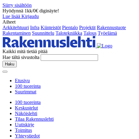
Siirry sisältöön
Hyödynnä 1kk/0€ diginäyte!
Lue lisää
Kirjaudu
Aiheet
Arkkitehtuuri
Infra
Kiinteistöt
Pientalo
Projektit
Rakennustuote
Rakentaminen
Suunnittelu
Talotekniikka
Talous
Työelämä
Kaikki mitä tietää pitää
Hae tältä sivustolta
Haku
Etusivu
100 tuoreinta
Suurimmat
100 tuoreinta
Keskustelut
Näköislehti
Tilaa Rakennuslehti
Uutiskirje
Toimitus
Yhteystiedot