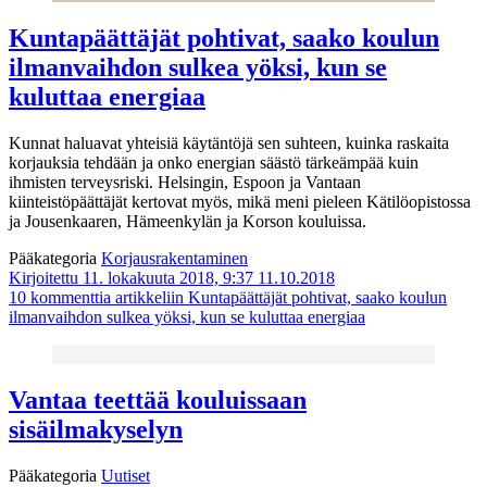
Kuntapäättäjät pohtivat, saako koulun
ilmanvaihdon sulkea yöksi, kun se
kuluttaa energiaa
Kunnat haluavat yhteisiä käytäntöjä sen suhteen, kuinka raskaita
korjauksia tehdään ja onko energian säästö tärkeämpää kuin
ihmisten terveysriski. Helsingin, Espoon ja Vantaan
kiinteistöpäättäjät kertovat myös, mikä meni pieleen Kätilöopistossa
ja Jousenkaaren, Hämeenkylän ja Korson kouluissa.
Pääkategoria
Korjausrakentaminen
Kirjoitettu 11. lokakuuta 2018, 9:37
11.10.2018
10 kommenttia
artikkeliin Kuntapäättäjät pohtivat, saako koulun
ilmanvaihdon sulkea yöksi, kun se kuluttaa energiaa
Vantaa teettää kouluissaan
sisäilmakyselyn
Pääkategoria
Uutiset