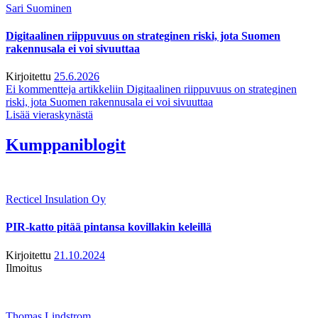
Sari Suominen
Digitaalinen riippuvuus on strateginen riski, jota Suomen
rakennusala ei voi sivuuttaa
Kirjoitettu
25.6.2026
Ei kommentteja
artikkeliin Digitaalinen riippuvuus on strateginen
riski, jota Suomen rakennusala ei voi sivuuttaa
Lisää vieraskynästä
Kumppaniblogit
Recticel Insulation Oy
PIR-katto pitää pintansa kovillakin keleillä
Kirjoitettu
21.10.2024
Ilmoitus
Thomas Lindstrom