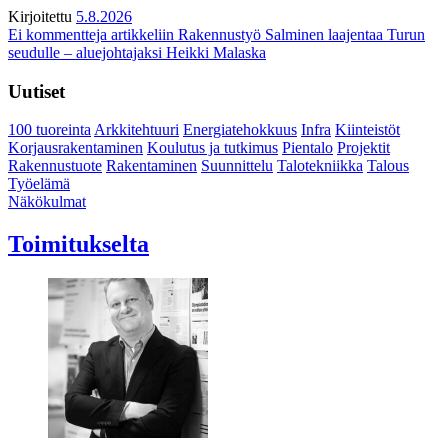
Kirjoitettu
5.8.2026
Ei kommentteja
artikkeliin Rakennustyö Salminen laajentaa Turun
seudulle – aluejohtajaksi Heikki Malaska
Uutiset
100 tuoreinta
Arkkitehtuuri
Energiatehokkuus
Infra
Kiinteistöt
Korjausrakentaminen
Koulutus ja tutkimus
Pientalo
Projektit
Rakennustuote
Rakentaminen
Suunnittelu
Talotekniikka
Talous
Työelämä
Näkökulmat
Toimitukselta