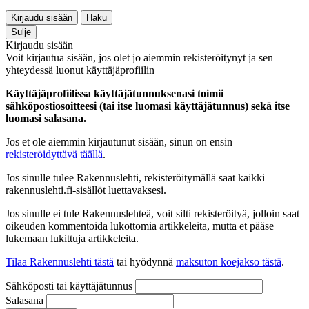
Kirjaudu sisään
Haku
Sulje
Kirjaudu sisään
Voit kirjautua sisään, jos olet jo aiemmin rekisteröitynyt ja sen
yhteydessä luonut käyttäjäprofiilin
Käyttäjäprofiilissa käyttäjätunnuksenasi toimii
sähköpostiosoitteesi (tai itse luomasi käyttäjätunnus) sekä itse
luomasi salasana.
Jos et ole aiemmin kirjautunut sisään, sinun on ensin
rekisteröidyttävä täällä
.
Jos sinulle tulee Rakennuslehti, rekisteröitymällä saat kaikki
rakennuslehti.fi-sisällöt luettavaksesi.
Jos sinulle ei tule Rakennuslehteä, voit silti rekisteröityä, jolloin saat
oikeuden kommentoida lukottomia artikkeleita, mutta et pääse
lukemaan lukittuja artikkeleita.
Tilaa Rakennuslehti tästä
tai hyödynnä
maksuton koejakso tästä
.
Sähköposti tai käyttäjätunnus
Salasana