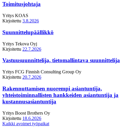
Toimitusjohtaja
Yritys
KOAS
Kirjoitettu
3.8.2026
Suunnittelupäällikkö
Yritys
Tekova Oyj
Kirjoitettu
22.7.2026
Vastuusuunnittelija, tietomallintava suunnittelija
Yritys
FCG Finnish Consulting Group Oy
Kirjoitettu
20.7.2026
Rakennuttamisen nuorempi asiantuntija,
yhteistoiminnallisten hankkeiden asiantuntija ja
kustannusasiantuntija
Yritys
Boost Brothers Oy
Kirjoitettu
18.6.2026
Kaikki avoimet työpaikat