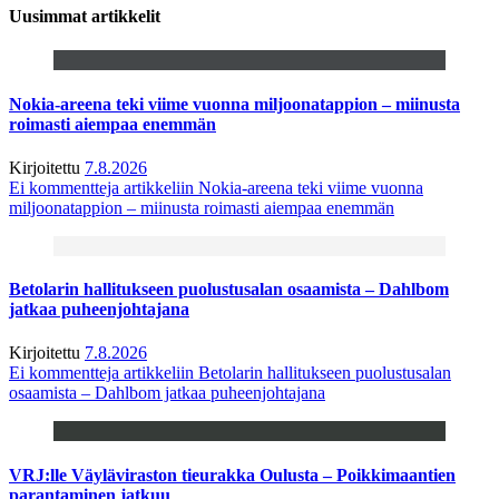
Uusimmat artikkelit
Nokia-areena teki viime vuonna miljoonatappion – miinusta
roimasti aiempaa enemmän
Kirjoitettu
7.8.2026
Ei kommentteja
artikkeliin Nokia-areena teki viime vuonna
miljoonatappion – miinusta roimasti aiempaa enemmän
Betolarin hallitukseen puolustusalan osaamista – Dahlbom
jatkaa puheenjohtajana
Kirjoitettu
7.8.2026
Ei kommentteja
artikkeliin Betolarin hallitukseen puolustusalan
osaamista – Dahlbom jatkaa puheenjohtajana
VRJ:lle Väyläviraston tieurakka Oulusta – Poikkimaantien
parantaminen jatkuu