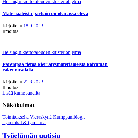
Helsingin kiertotalouden klusteriohjelma
Materiaaleista parhain on olemassa oleva
Kirjoitettu
18.9.2023
Ilmoitus
Helsingin kiertotalouden klusteriohjelma
Parempaa tietoa kierrätysmateriaaleista kaivataan
rakennusalalla
Kirjoitettu
21.8.2023
Ilmoitus
Lisää kumppaneilta
Näkökulmat
Toimitukselta
Vieraskynä
Kumppaniblogit
Työpaikat & työelämä
Työelämän uutisia