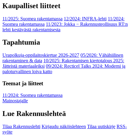
Kaupalliset liitteet
11/2025: Suomea rakentamassa
12/2024: INFRA-lehti
11/2024:
Suomea rakentamassa
11/2023: Jokka − Rakennusteollisuus RT:n
lehti kestävästä rakentamisesta
Tapahtumia
Urapolkuja-oppilaitoskiertue 2026-2027
05/2026: Vähähiilinen
rakentaminen & data
10/2025: Rakentamisen kiertotalous 2025:
Jätteistä materiaaleiksi
09/2024: Recticel Talks 2024: Moderni ja
paloturvallinen loiva katto
Teemat ja liitteet
11/2024: Suomea rakentamassa
Mainostajalle
Lue Rakennuslehteä
Tilaa Rakennuslehti
Kirjaudu näköislehteen
Tilaa uutiskirje
RSS-
syöte