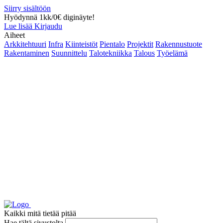
Siirry sisältöön
Hyödynnä 1kk/0€ diginäyte!
Lue lisää
Kirjaudu
Aiheet
Arkkitehtuuri
Infra
Kiinteistöt
Pientalo
Projektit
Rakennustuote
Rakentaminen
Suunnittelu
Talotekniikka
Talous
Työelämä
Kaikki mitä tietää pitää
Hae tältä sivustolta