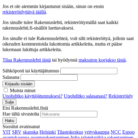
Jos et ole aiemmin kirjautunut sisään, sinun on ensin
rekisteröidyttävä täällä
.
Jos sinulle tulee Rakennuslehti, rekisteröitymällä saat kaikki
rakennuslehti.fi-sisällöt luettavaksesi.
Jos sinulle ei tule Rakennuslehteä, voit silti rekisteröityä, jolloin saat
oikeuden kommentoida lukottomia artikkeleita, mutta et pääse
lukemaan lukittuja artikkeleita.
Tilaa Rakennuslehti tästä
tai hyödynnä
maksuton koejakso tästä
.
Sähköposti tai käyttäjätunnus
Salasana
Kirjaudu sisään
Muista minut
Unohditko käyttäjätunnuksesi?
Unohditko salasanasi?
Rekisteröidy
Sulje
Etsi Rakennuslehti.fistä
Hae tältä sivustolta
Haku
Suositut avainsanat
YIT
SRV
skanska
Helsinki
Tilastokeskus
yrityskauppa
NCC
Espoo
asuntokauppa
asuntorakentaminen
Infra
talotekniikka
rakentaminen