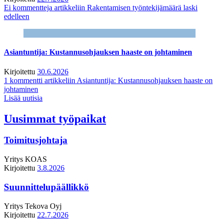
Ei kommentteja
artikkeliin Rakentamisen työntekijämäärä laski
edelleen
Asiantuntija: Kustannusohjauksen haaste on johtaminen
Kirjoitettu
30.6.2026
1 kommentti
artikkeliin Asiantuntija: Kustannusohjauksen haaste on
johtaminen
Lisää uutisia
Uusimmat työpaikat
Toimitusjohtaja
Yritys
KOAS
Kirjoitettu
3.8.2026
Suunnittelupäällikkö
Yritys
Tekova Oyj
Kirjoitettu
22.7.2026