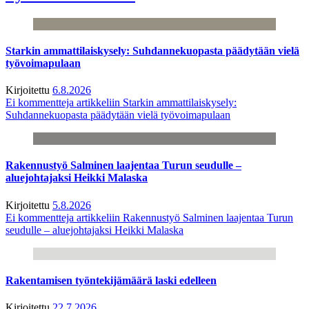
Starkin ammattilaiskysely: Suhdannekuopasta päädytään vielä
työvoimapulaan
Kirjoitettu
6.8.2026
Ei kommentteja
artikkeliin Starkin ammattilaiskysely:
Suhdannekuopasta päädytään vielä työvoimapulaan
Rakennustyö Salminen laajentaa Turun seudulle –
aluejohtajaksi Heikki Malaska
Kirjoitettu
5.8.2026
Ei kommentteja
artikkeliin Rakennustyö Salminen laajentaa Turun
seudulle – aluejohtajaksi Heikki Malaska
Rakentamisen työntekijämäärä laski edelleen
Kirjoitettu
22.7.2026