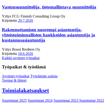
Vastuusuunnittelija, tietomallintava suunnittelija
Yritys
FCG Finnish Consulting Group Oy
Kirjoitettu
20.7.2026
Rakennuttamisen nuorempi asiantuntija,
yhteistoiminnallisten hankkeiden asiantuntija ja
kustannusasiantuntija
Yritys
Boost Brothers Oy
Kirjoitettu
18.6.2026
Kaikki avoimet työpaikat
Työpaikat & työelämä
Avoimet työpaikat
Työelämän uutisia
Teemat & liitteet
Toimialakatsaukset
Suurimmat 2025
Suurimmat 2024
Suurimmat 2023
Suurimmat 2022