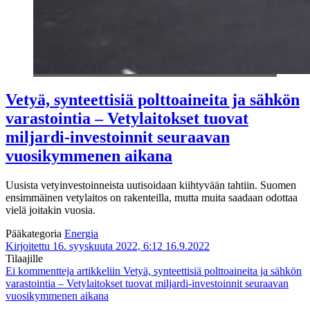
Vetyä, synteettisiä polttoaineita ja sähkön
varastointia – Vetylaitokset tuovat
miljardi-investoinnit seuraavan
vuosikymmenen aikana
Uusista vetyinvestoinneista uutisoidaan kiihtyvään tahtiin. Suomen
ensimmäinen vetylaitos on rakenteilla, mutta muita saadaan odottaa
vielä joitakin vuosia.
Pääkategoria
Energia
Kirjoitettu 16. syyskuuta 2022, 6:12
16.9.2022
Tilaajille
Ei kommentteja
artikkeliin Vetyä, synteettisiä polttoaineita ja sähkön
varastointia – Vetylaitokset tuovat miljardi-investoinnit seuraavan
vuosikymmenen aikana