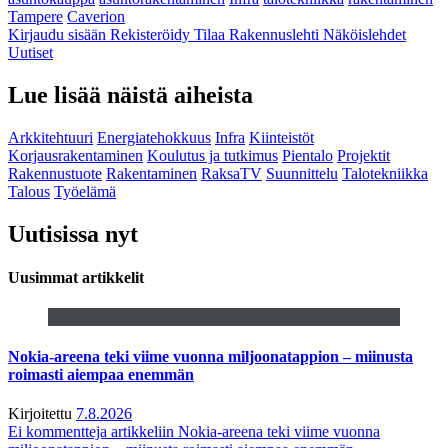
Tampere
Caverion
Kirjaudu sisään
Rekisteröidy
Tilaa Rakennuslehti
Näköislehdet
Uutiset
Lue lisää näistä aiheista
Arkkitehtuuri
Energiatehokkuus
Infra
Kiinteistöt
Korjausrakentaminen
Koulutus ja tutkimus
Pientalo
Projektit
Rakennustuote
Rakentaminen
RaksaTV
Suunnittelu
Talotekniikka
Talous
Työelämä
Uutisissa nyt
Uusimmat artikkelit
Nokia-areena teki viime vuonna miljoonatappion – miinusta
roimasti aiempaa enemmän
Kirjoitettu
7.8.2026
Ei kommentteja
artikkeliin Nokia-areena teki viime vuonna