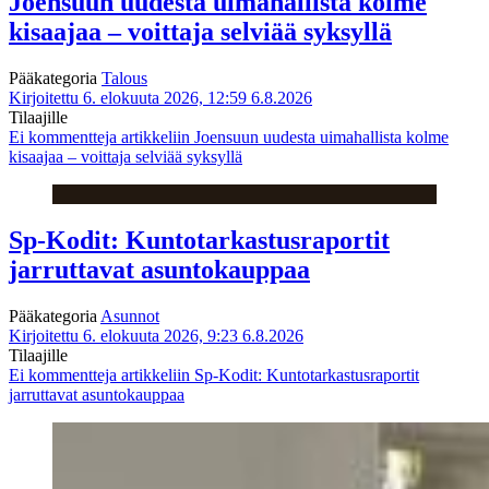
Joensuun uudesta uimahallista kolme
kisaajaa – voittaja selviää syksyllä
Pääkategoria
Talous
Kirjoitettu 6. elokuuta 2026, 12:59
6.8.2026
Tilaajille
Ei kommentteja
artikkeliin Joensuun uudesta uimahallista kolme
kisaajaa – voittaja selviää syksyllä
Sp-Kodit: Kuntotarkastusraportit
jarruttavat asuntokauppaa
Pääkategoria
Asunnot
Kirjoitettu 6. elokuuta 2026, 9:23
6.8.2026
Tilaajille
Ei kommentteja
artikkeliin Sp-Kodit: Kuntotarkastusraportit
jarruttavat asuntokauppaa