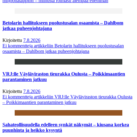
miljoonatappion – miinusta roimasti aiempaa enemmän
Betolarin hallitukseen puolustusalan osaamista – Dahlbom
jatkaa puheenjohtajana
Kirjoitettu
7.8.2026
Ei kommentteja
artikkeliin Betolarin hallitukseen puolustusalan
osaamista – Dahlbom jatkaa puheenjohtajana
VRJ:lle Väyläviraston tieurakka Oulusta – Poikkimaantien
parantaminen jatkuu
Kirjoitettu
7.8.2026
Ei kommentteja
artikkeliin VRJ:lle Väyläviraston tieurakka Oulusta
– Poikkimaantien parantaminen jatkuu
Sahateollisuudella edelleen synkät näkymät – kiusana korkea
puunhinta ja heikko kysyntä