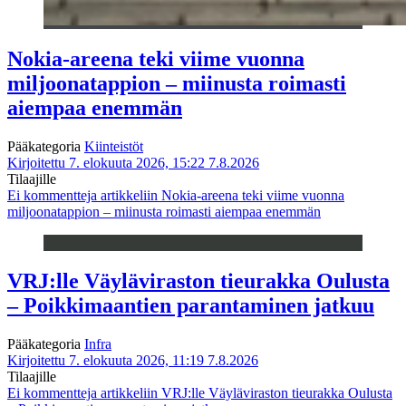
Nokia-areena teki viime vuonna
miljoonatappion – miinusta roimasti
aiempaa enemmän
Pääkategoria
Kiinteistöt
Kirjoitettu 7. elokuuta 2026, 15:22
7.8.2026
Tilaajille
Ei kommentteja
artikkeliin Nokia-areena teki viime vuonna
miljoonatappion – miinusta roimasti aiempaa enemmän
VRJ:lle Väyläviraston tieurakka Oulusta
– Poikkimaantien parantaminen jatkuu
Pääkategoria
Infra
Kirjoitettu 7. elokuuta 2026, 11:19
7.8.2026
Tilaajille
Ei kommentteja
artikkeliin VRJ:lle Väyläviraston tieurakka Oulusta