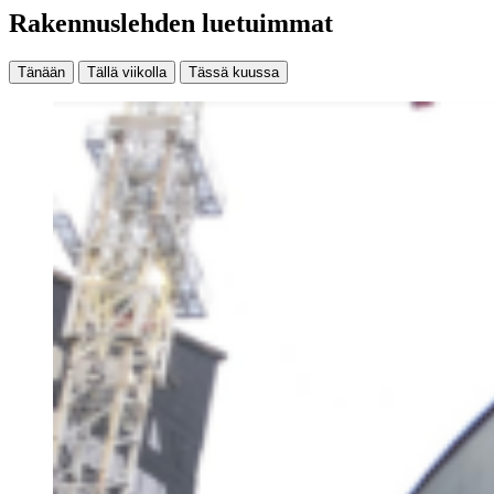
Rakennuslehden luetuimmat
Tänään
Tällä viikolla
Tässä kuussa