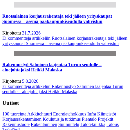
Ruotsalainen korjausrakentaja teki jälleen yrityskaupat
Suomessa – asema pääkaupunkiseudulla vahvistuu
Kirjoitettu
31.7.2026
Ei kommentteja
artikkeliin Ruotsalainen korjausrakentaja teki jälleen
yrityskaupat Suomessa – asema pääkaupunkiseudulla vahvistuu
Rakennustyö Salminen laajentaa Turun seudulle –
aluejohtajaksi Heikki Malaska
Kirjoitettu
5.8.2026
Ei kommentteja
artikkeliin Rakennustyö Salminen laajentaa Turun
seudulle – aluejohtajaksi Heikki Malaska
Uutiset
100 tuoreinta
Arkkitehtuuri
Energiatehokkuus
Infra
Kiinteistöt
Korjausrakentaminen
Koulutus ja tutkimus
Pientalo
Projektit
Rakennustuote
Rakentaminen
Suunnittelu
Talotekniikka
Talous
Työelämä