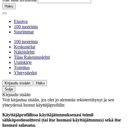
Haku
Etusivu
100 tuoreinta
Suurimmat
100 tuoreinta
Keskustelut
Näköislehti
Tilaa Rakennuslehti
Uutiskirje
Toimitus
Yhteystiedot
Kirjaudu sisään
Haku
Sulje
Kirjaudu sisään
Voit kirjautua sisään, jos olet jo aiemmin rekisteröitynyt ja sen
yhteydessä luonut käyttäjäprofiilin
Käyttäjäprofiilissa käyttäjätunnuksenasi toimii
sähköpostiosoitteesi (tai itse luomasi käyttäjätunnus) sekä itse
luomasi salasana.