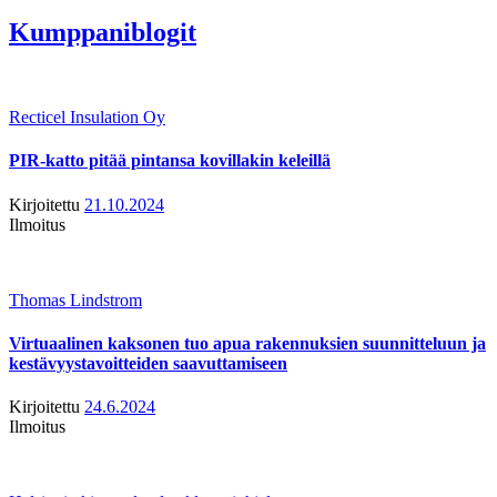
Kumppaniblogit
Recticel Insulation Oy
PIR-katto pitää pintansa kovillakin keleillä
Kirjoitettu
21.10.2024
Ilmoitus
Thomas Lindstrom
Virtuaalinen kaksonen tuo apua rakennuksien suunnitteluun ja
kestävyystavoitteiden saavuttamiseen
Kirjoitettu
24.6.2024
Ilmoitus