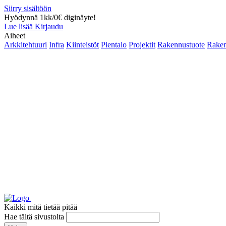
Siirry sisältöön
Hyödynnä 1kk/0€ diginäyte!
Lue lisää
Kirjaudu
Aiheet
Arkkitehtuuri
Infra
Kiinteistöt
Pientalo
Projektit
Rakennustuote
Raken
Kaikki mitä tietää pitää
Hae tältä sivustolta