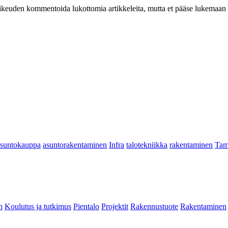
at oikeuden kommentoida lukottomia artikkeleita, mutta et pääse lukemaan l
asuntokauppa
asuntorakentaminen
Infra
talotekniikka
rakentaminen
Tam
n
Koulutus ja tutkimus
Pientalo
Projektit
Rakennustuote
Rakentaminen