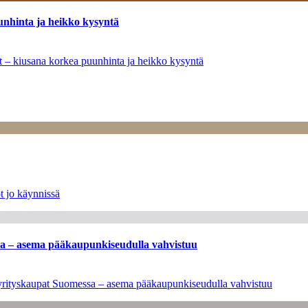
unhinta ja heikko kysyntä
ät – kiusana korkea puunhinta ja heikko kysyntä
t jo käynnissä
ssa – asema pääkaupunkiseudulla vahvistuu
en yrityskaupat Suomessa – asema pääkaupunkiseudulla vahvistuu