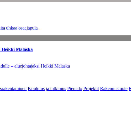
ita uhkaa osaajapula
i Heikki Malaska
dulle – aluejohtajaksi Heikki Malaska
srakentaminen
Koulutus ja tutkimus
Pientalo
Projektit
Rakennustuote
R