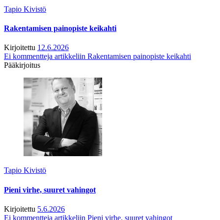
Tapio Kivistö
Rakentamisen painopiste keikahti
Kirjoitettu
12.6.2026
Ei kommentteja
artikkeliin Rakentamisen painopiste keikahti
Pääkirjoitus
Tapio Kivistö
Pieni virhe, suuret vahingot
Kirjoitettu
5.6.2026
Ei kommentteja
artikkeliin Pieni virhe, suuret vahingot