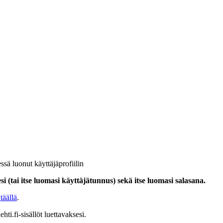
ssä luonut käyttäjäprofiilin
i (tai itse luomasi käyttäjätunnus) sekä itse luomasi salasana.
täällä
.
hti.fi-sisällöt luettavaksesi.