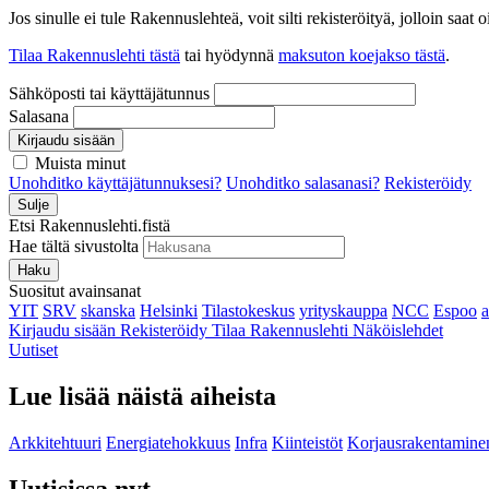
Jos sinulle ei tule Rakennuslehteä, voit silti rekisteröityä, jolloin sa
Tilaa Rakennuslehti tästä
tai hyödynnä
maksuton koejakso tästä
.
Sähköposti tai käyttäjätunnus
Salasana
Kirjaudu sisään
Muista minut
Unohditko käyttäjätunnuksesi?
Unohditko salasanasi?
Rekisteröidy
Sulje
Etsi Rakennuslehti.fistä
Hae tältä sivustolta
Haku
Suositut avainsanat
YIT
SRV
skanska
Helsinki
Tilastokeskus
yrityskauppa
NCC
Espoo
Kirjaudu sisään
Rekisteröidy
Tilaa Rakennuslehti
Näköislehdet
Uutiset
Lue lisää näistä aiheista
Arkkitehtuuri
Energiatehokkuus
Infra
Kiinteistöt
Korjausrakentamine
Uutisissa nyt