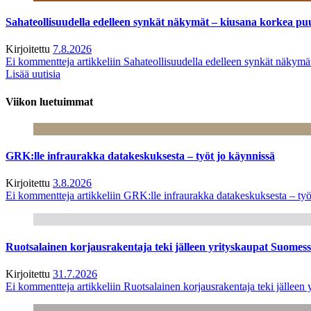
Sahateollisuudella edelleen synkät näkymät – kiusana korkea pu
Kirjoitettu
7.8.2026
Ei kommentteja
artikkeliin Sahateollisuudella edelleen synkät näkym
Lisää uutisia
Viikon luetuimmat
GRK:lle infraurakka datakeskuksesta – työt jo käynnissä
Kirjoitettu
3.8.2026
Ei kommentteja
artikkeliin GRK:lle infraurakka datakeskuksesta – työ
Ruotsalainen korjausrakentaja teki jälleen yrityskaupat Suome
Kirjoitettu
31.7.2026
Ei kommentteja
artikkeliin Ruotsalainen korjausrakentaja teki jälle