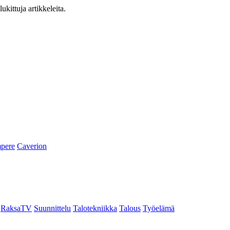
ukittuja artikkeleita.
pere
Caverion
RaksaTV
Suunnittelu
Talotekniikka
Talous
Työelämä