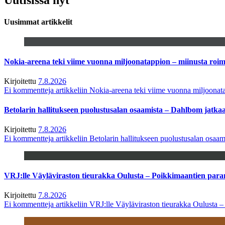
Uusimmat artikkelit
Nokia-areena teki viime vuonna miljoonatappion – miinusta ro
Kirjoitettu
7.8.2026
Ei kommentteja
artikkeliin Nokia-areena teki viime vuonna miljoona
Betolarin hallitukseen puolustusalan osaamista – Dahlbom jatk
Kirjoitettu
7.8.2026
Ei kommentteja
artikkeliin Betolarin hallitukseen puolustusalan osa
VRJ:lle Väyläviraston tieurakka Oulusta – Poikkimaantien par
Kirjoitettu
7.8.2026
Ei kommentteja
artikkeliin VRJ:lle Väyläviraston tieurakka Oulusta 