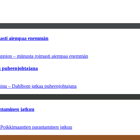
imasti aiempaa enemmän
tappion – miinusta roimasti aiempaa enemmän
aa puheenjohtajana
amista – Dahlbom jatkaa puheenjohtajana
antaminen jatkuu
– Poikkimaantien parantaminen jatkuu