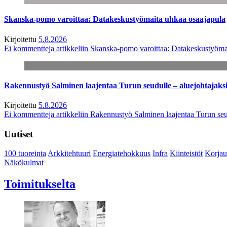
Skanska-pomo varoittaa: Datakeskustyömaita uhkaa osaajapula
Kirjoitettu
5.8.2026
Ei kommentteja
artikkeliin Skanska-pomo varoittaa: Datakeskustyöma
Rakennustyö Salminen laajentaa Turun seudulle – aluejohtajaks
Kirjoitettu
5.8.2026
Ei kommentteja
artikkeliin Rakennustyö Salminen laajentaa Turun seu
Uutiset
100 tuoreinta
Arkkitehtuuri
Energiatehokkuus
Infra
Kiinteistöt
Korjau
Näkökulmat
Toimitukselta