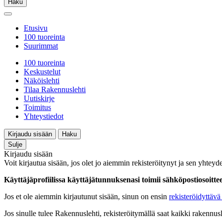
Haku
Etusivu
100 tuoreinta
Suurimmat
100 tuoreinta
Keskustelut
Näköislehti
Tilaa Rakennuslehti
Uutiskirje
Toimitus
Yhteystiedot
Kirjaudu sisään
Haku
Sulje
Kirjaudu sisään
Voit kirjautua sisään, jos olet jo aiemmin rekisteröitynyt ja sen yhteyde
Käyttäjäprofiilissa käyttäjätunnuksenasi toimii sähköpostiosoittees
Jos et ole aiemmin kirjautunut sisään, sinun on ensin
rekisteröidyttävä 
Jos sinulle tulee Rakennuslehti, rekisteröitymällä saat kaikki rakennusle