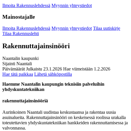
Ilmoita Rakennuslehdessä
Myynnin yhteystiedot
Mainostajalle
Ilmoita Rakennuslehdessä
Myynnin yhteystiedot
Tilaa uutiskirje
Tilaa Rakennuslehti
Rakennuttajainsinööri
Naantalin kaupunki
Sijainti
Naantali
Päivämäärät
Julkaistu
23.1.2026
Hae viimeistään
1.2.2026
Hae tätä paikkaa
Lähetä sähköpostilla
Haemme Naantalin kaupungin teknisiin palveluihin
yhdyskuntatekniikan
rakennuttajainsinööriä
Aurinkoinen Naantali uudistaa keskustaansa ja rakentaa uusia
asuinalueita. Rakennuttajainsinööri on keskeisessä roolissa urakalla
toteutettavien yhdyskuntatekniikan hankkeiden rakennuttamisessa ja
valvonnassa.