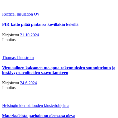
Recticel Insulation Oy
PIR-katto pitää pintansa kovillakin keleillä
Kirjoitettu
21.10.2024
Ilmoitus
Thomas Lindstrom
Virtuaalinen kaksonen tuo apua rakennuksien suunnitteluun ja
kestävyystavoitteiden saavuttamiseen
Kirjoitettu
24.6.2024
Ilmoitus
Helsingin kiertotalouden klusteriohjelma
Materiaaleista parhain on olemassa oleva