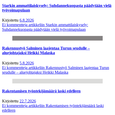
Starkin ammattilaiskysely: Suhdannekuopasta päädytään vielä
työvoimapulaan
Kirjoitettu
6.8.2026
Ei kommentteja
artikkeliin Starkin ammattilaiskysely:
Suhdannekuopasta päädytään vielä työvoimapulaan
Rakennustyö Salminen laajentaa Turun seudulle –
aluejohtajaksi Heikki Malaska
Kirjoitettu
5.8.2026
Ei kommentteja
artikkeliin Rakennustyö Salminen laajentaa Turun
seudulle – aluejohtajaksi Heikki Malaska
Rakentamisen työntekijämäärä laski edelleen
Kirjoitettu
22.7.2026
Ei kommentteja
artikkeliin Rakentamisen työntekijämäärä laski
edelleen