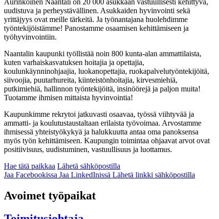
Aurinkoinen Naantali on 20 000 asukkaan vastuullisesti kehittyvä,
uudistuva ja perheystävällinen. Asukkaiden hyvinvointi sekä
yrittäjyys ovat meille tärkeitä. Ja työnantajana huolehdimme
työntekijöistämme! Panostamme osaamisen kehittämiseen ja
työhyvinvointiin.
Naantalin kaupunki työllistää noin 800 kunta-alan ammattilaista,
kuten varhaiskasvatuksen hoitajia ja opettajia,
koulunkäynninohjaajia, luokanopettajia, ruokapalvelutyöntekijöitä,
siivoojia, puutarhureita, kiinteistönhoitajia, kirvesmiehiä,
putkimiehiä, hallinnon työntekijöitä, insinöörejä ja paljon muita!
Tuotamme ihmisen mittaista hyvinvointia!
Kaupunkimme rekrytoi jatkuvasti osaavaa, työssä viihtyvää ja
ammatti- ja koulutustaustaltaan erilaista työvoimaa. Arvostamme
ihmisessä yhteistyökykyä ja halukkuutta antaa oma panoksensa
myös työn kehittämiseen. Kaupungin toimintaa ohjaavat arvot ovat
positiivisuus, uudistuminen, vastuullisuus ja luottamus.
Hae tätä paikkaa
Lähetä sähköpostilla
Jaa Facebookissa
Jaa LinkedInissä
Lähetä linkki sähköpostilla
Avoimet työpaikat
Toimitusjohtaja