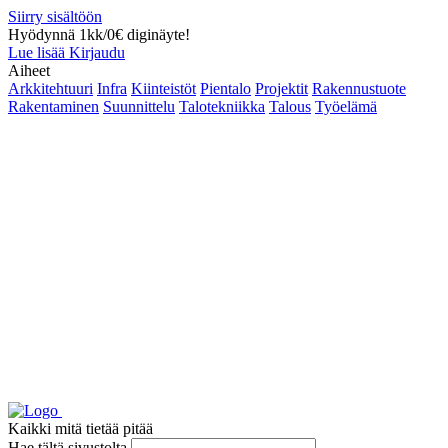
Siirry sisältöön
Hyödynnä 1kk/0€ diginäyte!
Lue lisää
Kirjaudu
Aiheet
Arkkitehtuuri
Infra
Kiinteistöt
Pientalo
Projektit
Rakennustuote
Rakentaminen
Suunnittelu
Talotekniikka
Talous
Työelämä
Kaikki mitä tietää pitää
Hae tältä sivustolta