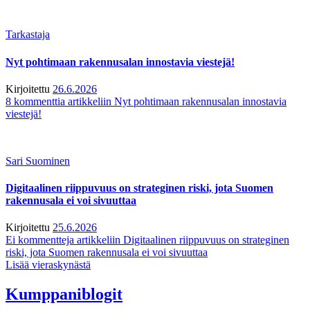
Tarkastaja
Nyt pohtimaan rakennusalan innostavia viestejä!
Kirjoitettu
26.6.2026
8 kommenttia
artikkeliin Nyt pohtimaan rakennusalan innostavia
viestejä!
Sari Suominen
Digitaalinen riippuvuus on strateginen riski, jota Suomen
rakennusala ei voi sivuuttaa
Kirjoitettu
25.6.2026
Ei kommentteja
artikkeliin Digitaalinen riippuvuus on strateginen
riski, jota Suomen rakennusala ei voi sivuuttaa
Lisää vieraskynästä
Kumppaniblogit