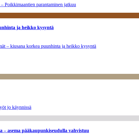
a – Poikkimaantien parantaminen jatkuu
unhinta ja heikko kysyntä
ymät – kiusana korkea puunhinta ja heikko kysyntä
yöt jo käynnissä
ssa – asema pääkaupunkiseudulla vahvistuu