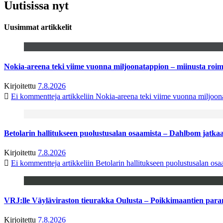
Uutisissa nyt
Uusimmat artikkelit
Nokia-areena teki viime vuonna miljoonatappion – miinusta ro
Kirjoitettu
7.8.2026
Ei kommentteja
artikkeliin Nokia-areena teki viime vuonna miljoo
Betolarin hallitukseen puolustusalan osaamista – Dahlbom jatk
Kirjoitettu
7.8.2026
Ei kommentteja
artikkeliin Betolarin hallitukseen puolustusalan o
VRJ:lle Väyläviraston tieurakka Oulusta – Poikkimaantien par
Kirjoitettu
7.8.2026