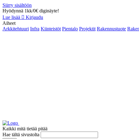
Siirry sisältöön
Hyödynnä 1kk/0€ diginäyte!
Lue lisää
Kirjaudu
Aiheet
Arkkitehtuuri
Infra
Kiinteistöt
Pientalo
Projektit
Rakennustuote
Raken
Kaikki mitä tietää pitää
Hae tältä sivustolta