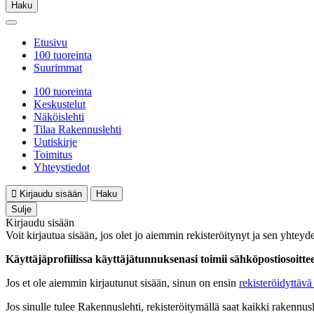
Haku
Etusivu
100 tuoreinta
Suurimmat
100 tuoreinta
Keskustelut
Näköislehti
Tilaa Rakennuslehti
Uutiskirje
Toimitus
Yhteystiedot
Kirjaudu sisään
Haku
Sulje
Kirjaudu sisään
Voit kirjautua sisään, jos olet jo aiemmin rekisteröitynyt ja sen yhteyde
Käyttäjäprofiilissa käyttäjätunnuksenasi toimii sähköpostiosoittees
Jos et ole aiemmin kirjautunut sisään, sinun on ensin
rekisteröidyttävä 
Jos sinulle tulee Rakennuslehti, rekisteröitymällä saat kaikki rakennusle