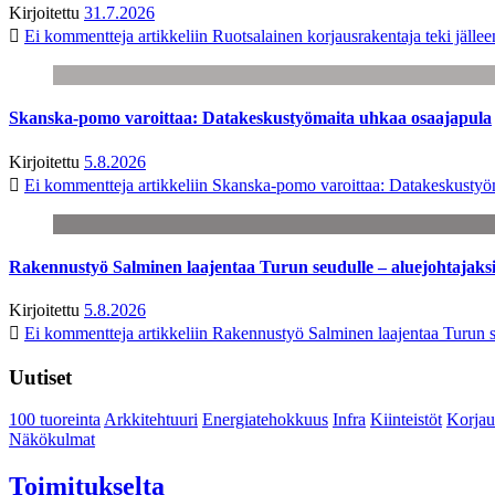
Kirjoitettu
31.7.2026
Ei kommentteja
artikkeliin Ruotsalainen korjausrakentaja teki jäl
Skanska-pomo varoittaa: Datakeskustyömaita uhkaa osaajapula
Kirjoitettu
5.8.2026
Ei kommentteja
artikkeliin Skanska-pomo varoittaa: Datakeskustyö
Rakennustyö Salminen laajentaa Turun seudulle – aluejohtajaks
Kirjoitettu
5.8.2026
Ei kommentteja
artikkeliin Rakennustyö Salminen laajentaa Turun s
Uutiset
100 tuoreinta
Arkkitehtuuri
Energiatehokkuus
Infra
Kiinteistöt
Korjau
Näkökulmat
Toimitukselta