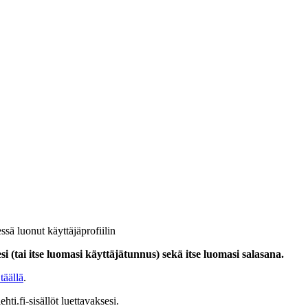
ssä luonut käyttäjäprofiilin
i (tai itse luomasi käyttäjätunnus) sekä itse luomasi salasana.
täällä
.
hti.fi-sisällöt luettavaksesi.