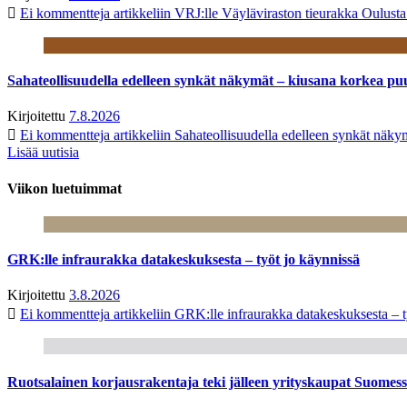
Ei kommentteja
artikkeliin VRJ:lle Väyläviraston tieurakka Oulust
Sahateollisuudella edelleen synkät näkymät – kiusana korkea pu
Kirjoitettu
7.8.2026
Ei kommentteja
artikkeliin Sahateollisuudella edelleen synkät näk
Lisää uutisia
Viikon luetuimmat
GRK:lle infraurakka datakeskuksesta – työt jo käynnissä
Kirjoitettu
3.8.2026
Ei kommentteja
artikkeliin GRK:lle infraurakka datakeskuksesta – t
Ruotsalainen korjausrakentaja teki jälleen yrityskaupat Suome