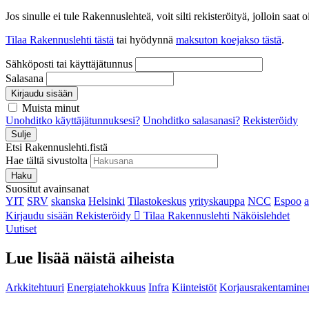
Jos sinulle ei tule Rakennuslehteä, voit silti rekisteröityä, jolloin sa
Tilaa Rakennuslehti tästä
tai hyödynnä
maksuton koejakso tästä
.
Sähköposti tai käyttäjätunnus
Salasana
Kirjaudu sisään
Muista minut
Unohditko käyttäjätunnuksesi?
Unohditko salasanasi?
Rekisteröidy
Sulje
Etsi Rakennuslehti.fistä
Hae tältä sivustolta
Haku
Suositut avainsanat
YIT
SRV
skanska
Helsinki
Tilastokeskus
yrityskauppa
NCC
Espoo
Kirjaudu sisään
Rekisteröidy
Tilaa Rakennuslehti
Näköislehdet
Uutiset
Lue lisää näistä aiheista
Arkkitehtuuri
Energiatehokkuus
Infra
Kiinteistöt
Korjausrakentamine