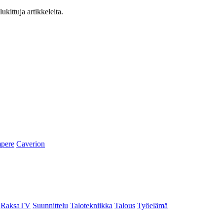
ukittuja artikkeleita.
pere
Caverion
RaksaTV
Suunnittelu
Talotekniikka
Talous
Työelämä