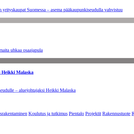
leen yrityskaupat Suomessa – asema pääkaupunkiseudulla vahvistuu
maita uhkaa osaajapula
i Heikki Malaska
eudulle – aluejohtajaksi Heikki Malaska
srakentaminen
Koulutus ja tutkimus
Pientalo
Projektit
Rakennustuote
R