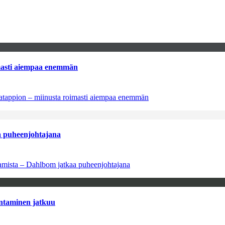
imasti aiempaa enemmän
natappion – miinusta roimasti aiempaa enemmän
aa puheenjohtajana
saamista – Dahlbom jatkaa puheenjohtajana
antaminen jatkuu