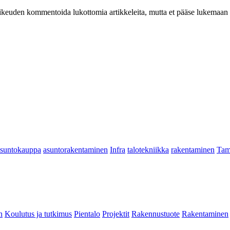
at oikeuden kommentoida lukottomia artikkeleita, mutta et pääse lukemaan l
asuntokauppa
asuntorakentaminen
Infra
talotekniikka
rakentaminen
Tam
n
Koulutus ja tutkimus
Pientalo
Projektit
Rakennustuote
Rakentaminen