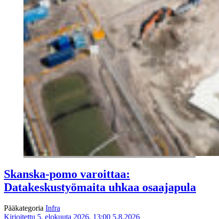
Skanska-pomo varoittaa:
Datakeskustyömaita uhkaa osaajapula
Pääkategoria
Infra
Kirjoitettu 5. elokuuta 2026, 13:00
5.8.2026