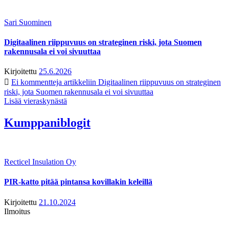
Sari Suominen
Digitaalinen riippuvuus on strateginen riski, jota Suomen
rakennusala ei voi sivuuttaa
Kirjoitettu
25.6.2026
Ei kommentteja
artikkeliin Digitaalinen riippuvuus on strateginen
riski, jota Suomen rakennusala ei voi sivuuttaa
Lisää vieraskynästä
Kumppaniblogit
Recticel Insulation Oy
PIR-katto pitää pintansa kovillakin keleillä
Kirjoitettu
21.10.2024
Ilmoitus