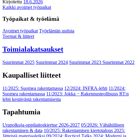
Kirjoitettu
18.6.2026
Kaikki avoimet työpaikat
Työpaikat & työelämä
Avoimet työpaikat
Työelämän uutisia
Teemat & liitteet
Toimialakatsaukset
Suurimmat 2025
Suurimmat 2024
Suurimmat 2023
Suurimmat 2022
Kaupalliset liitteet
11/2025: Suomea rakentamassa
12/2024: INFRA-lehti
11/2024:
Suomea rakentamassa
11/2023: Jokka − Rakennusteollisuus RT:n
lehti kestävästä rakentamisesta
Tapahtumia
Urapolkuja-oppilaitoskiertue 2026-2027
05/2026: Vähähiilinen
rakentaminen & data
10/2025: Rakentamisen kiertotalous 2025:
Jätteistä materiaaleiksi
09/2024: Recticel Talks 2024: Moderni ja