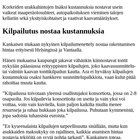
Korkeiden urakkahintojen lisäksi kustannuksia nostavat usein
vaikeat maaperäolosuhteet, autopaikoituksen vieminen talojen
kellariin sekä yksityiskohtaiset ja vaativat kaavamääräykset.
Kilpailutus nostaa kustannuksia
Kankaisen mukaan nykyinen kilpailumenettely nostaa rakentamisen
hintaa erityisesti Helsingissä ja Vantaalla.
Hänen mukaansa kaupungit jakavat vähänkin kiinnostavat tontit
nykyään pääasiassa erityyppisten kilpailujen, joko kaavasuunnittelu-
tai valmiin kaavan tonttikilpailun kautta. Ara ei hyväksy kilpailujen
kustannuksia osaksi hankkeen suunnittelupalkkiota, vaan kulut pitää
rahoittaa muuta kautta.
”Kilpailussa toivotaan yleensä osallistujaksi konsortiota, jossa on 2-8
osapuolta. Jos kilpailevia konsortioita on useita ja vain yksi voi
voittaa, voin vain kuvitella, kuin paljon kaikilta muilta menee
resursseja ja rahaa hukkaan joka kilpailussa. Puhutaan kymmenistä,
jopa sadoista tuhansista euroista.”
”En kyseenalaista kilpailujen tarpeellisuutta sinällään, mutta kun
asukkaiden maksukyky on rajallinen, kaikkia asumisen hintaa
nostavia tekijöitä on syytä pohtia tarkasti”, Kankainen toteaa.