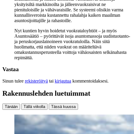
yksityisiltä markkinoilta ja jälleenvuokraisivat ne
pienituloisille ja vähävaraisille. Se systeemi olisikin varma
kunnallisveroista kustannettu rahalahja kaiken maailman
asuntosijoittajille ja rahastoille.
Nyt kuntien hyvin hoidetut vuokrataloyhtiöt – ja myös
Asuntosäätiö – pyörittävät isoja asuntomassoja uudistuotanto-
ja peruskorjauslainoineen vuokratuloilla. Näin siitä
huolimatta, että niiden vuokrat on määriteltävä
omakustannusperusteella voittoja vähäosaisten selkänahasta
repimättä.
Vastaa
Sinun tulee
rekisteröityä
tai
kirjautua
kommentoidaksesi.
Rakennuslehden luetuimmat
Tänään
Tällä viikolla
Tässä kuussa