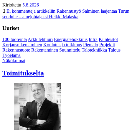
Kirjoitettu
5.8.2026
Ei kommentteja
artikkeliin Rakennustyö Salminen laajentaa Turun
seudulle – aluejohtajaksi Heikki Malaska
Uutiset
100 tuoreinta
Arkkitehtuuri
Energiatehokkuus
Infra
Kiinteistöt
Korjausrakentaminen
Koulutus ja tutkimus
Pientalo
Projektit
Rakennustuote
Rakentaminen
Suunnittelu
Talotekniikka
Talous
Työelämä
Näkökulmat
Toimitukselta