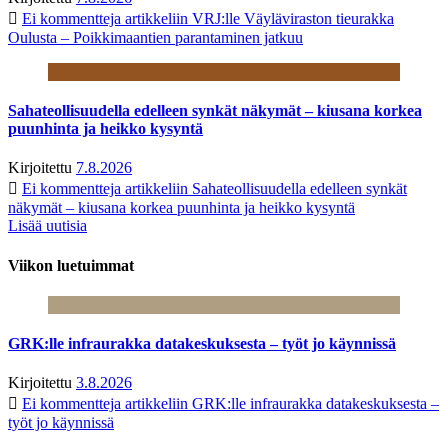
Ei kommentteja
artikkeliin VRJ:lle Väyläviraston tieurakka
Oulusta – Poikkimaantien parantaminen jatkuu
Sahateollisuudella edelleen synkät näkymät – kiusana korkea
puunhinta ja heikko kysyntä
Kirjoitettu
7.8.2026
Ei kommentteja
artikkeliin Sahateollisuudella edelleen synkät
näkymät – kiusana korkea puunhinta ja heikko kysyntä
Lisää uutisia
Viikon luetuimmat
GRK:lle infraurakka datakeskuksesta – työt jo käynnissä
Kirjoitettu
3.8.2026
Ei kommentteja
artikkeliin GRK:lle infraurakka datakeskuksesta –
työt jo käynnissä