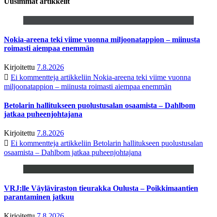
Uusimmat artikkelit
Nokia-areena teki viime vuonna miljoonatappion – miinusta
roimasti aiempaa enemmän
Kirjoitettu
7.8.2026
Ei kommentteja
artikkeliin Nokia-areena teki viime vuonna
miljoonatappion – miinusta roimasti aiempaa enemmän
Betolarin hallitukseen puolustusalan osaamista – Dahlbom
jatkaa puheenjohtajana
Kirjoitettu
7.8.2026
Ei kommentteja
artikkeliin Betolarin hallitukseen puolustusalan
osaamista – Dahlbom jatkaa puheenjohtajana
VRJ:lle Väyläviraston tieurakka Oulusta – Poikkimaantien
parantaminen jatkuu
Kirjoitettu
7.8.2026