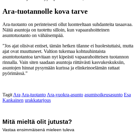
Ara-tuotannolle kova tarve
Ara-tuotanto on perinteisesti ollut luonteeltaan suhdanteita tasaavaa.
Näitä asuntoja on tuotettu silloin, kun vapaarahoitteinen
asuntotuotanto on vähäisempää.
”Jos ajat olisivat entiset, tämän hetken tilanne ei huolestuttaisi, mutta
ajat ovat muuttuneet. Valtion tukemaa kohtuuhintaista
asuntotuotantoa tarvitaan nyt kipeästi vapaarahoitteisen tuotannon
rinnalla. Vain siten saadaan asuntoja riittävästi kasvukeskuksiin,
asuntojen hinnat pysymään kurissa ja elinkeinoelämän rattaat
pyörimässä.”
Tagit
Ara
Ara-tuotanto
Ara-vuokra-asunto
asumisoikeusasunto
Esa
Kankainen
urakkatarjous
Mitä mieltä olit jutusta?
Vastaa ensimmäisenä mieleen tuleva