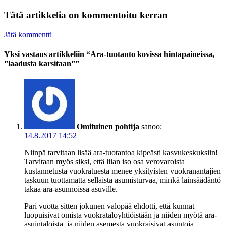
Tätä artikkelia on kommentoitu kerran
Jätä kommentti
Yksi vastaus artikkeliin “Ara-tuotanto kovissa hintapaineissa,
”laadusta karsitaan””
Omituinen pohtija
sanoo:
14.8.2017 14:52
Niinpä tarvitaan lisää ara-tuotantoa kipeästi kasvukeskuksiin!
Tarvitaan myös siksi, että liian iso osa verovaroista
kustannetusta vuokratuesta menee yksityisten vuokranantajien
taskuun tuottamatta sellaista asumisturvaa, minkä lainsäädäntö
takaa ara-asunnoissa asuville.
Pari vuotta sitten jokunen valopää ehdotti, että kunnat
luopuisivat omista vuokrataloyhtiöistään ja niiden myötä ara-
asuintaloista, ja niiden asemesta vuokraisivat asuntoja