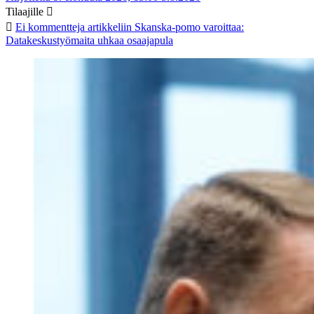
Tilaajille
Ei kommentteja
artikkeliin Skanska-pomo varoittaa:
Datakeskustyömaita uhkaa osaajapula