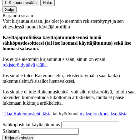
Kirjaudu sisään
Haku
Sulje
Kirjaudu sisään
Voit kirjautua sisään, jos olet jo aiemmin rekisteröitynyt ja sen
yhteydessä luonut käyttäjäprofiilin
Käyttäjäprofiilissa käyttäjätunnuksenasi toimii
sähköpostiosoitteesi (tai itse luomasi käyttäjätunnus) sekä itse
luomasi salasana.
Jos et ole aiemmin kirjautunut sisään, sinun on ensin
rekisteröidyttävä täällä
.
Jos sinulle tulee Rakennuslehti, rekisteröitymällä saat kaikki
rakennuslehti.fi-sisällöt luettavaksesi.
Jos sinulle ei tule Rakennuslehteä, voit silti rekisteröityä, jolloin saat
oikeuden kommentoida lukottomia artikkeleita, mutta et pääse
lukemaan lukittuja artikkeleita.
Tilaa Rakennuslehti tästä
tai hyödynnä
maksuton koejakso tästä
.
Sähköposti tai käyttäjätunnus
Salasana
Kirjaudu sisään