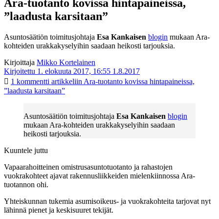
Ara-tuotanto kovissa hintapaineissa,
”laadusta karsitaan”
Asuntosäätiön toimitusjohtaja
Esa Kankaisen
blogin
mukaan Ara-
kohteiden urakkakyselyihin saadaan heikosti tarjouksia.
Kirjoittaja
Mikko Kortelainen
Kirjoitettu 1. elokuuta 2017, 16:55
1.8.2017
1 kommentti
artikkeliin Ara-tuotanto kovissa hintapaineissa,
”laadusta karsitaan”
Asuntosäätiön toimitusjohtaja
Esa Kankaisen
blogin
mukaan Ara-kohteiden urakkakyselyihin saadaan
heikosti tarjouksia.
Kuuntele juttu
Vapaarahoitteinen omistrusasuntotuotanto ja rahastojen
vuokrakohteet ajavat rakennusliikkeiden mielenkiinnossa Ara-
tuotannon ohi.
Yhteiskunnan tukemia asumisoikeus- ja vuokrakohteita tarjovat nyt
lähinnä pienet ja keskisuuret tekijät.