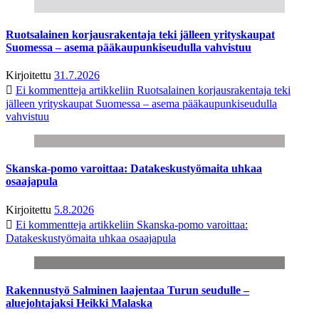
Ruotsalainen korjausrakentaja teki jälleen yrityskaupat
Suomessa – asema pääkaupunkiseudulla vahvistuu
Kirjoitettu
31.7.2026
Ei kommentteja
artikkeliin Ruotsalainen korjausrakentaja teki
jälleen yrityskaupat Suomessa – asema pääkaupunkiseudulla
vahvistuu
Skanska-pomo varoittaa: Datakeskustyömaita uhkaa
osaajapula
Kirjoitettu
5.8.2026
Ei kommentteja
artikkeliin Skanska-pomo varoittaa:
Datakeskustyömaita uhkaa osaajapula
Rakennustyö Salminen laajentaa Turun seudulle –
aluejohtajaksi Heikki Malaska