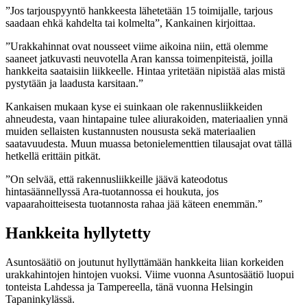
”Jos tarjouspyyntö hankkeesta lähetetään 15 toimijalle, tarjous
saadaan ehkä kahdelta tai kolmelta”, Kankainen kirjoittaa.
”Urakkahinnat ovat nousseet viime aikoina niin, että olemme
saaneet jatkuvasti neuvotella Aran kanssa toimenpiteistä, joilla
hankkeita saataisiin liikkeelle. Hintaa yritetään nipistää alas mistä
pystytään ja laadusta karsitaan.”
Kankaisen mukaan kyse ei suinkaan ole rakennusliikkeiden
ahneudesta, vaan hintapaine tulee aliurakoiden, materiaalien ynnä
muiden sellaisten kustannusten noususta sekä materiaalien
saatavuudesta. Muun muassa betonielementtien tilausajat ovat tällä
hetkellä erittäin pitkät.
”On selvää, että rakennusliikkeille jäävä kateodotus
hintasäännellyssä Ara-tuotannossa ei houkuta, jos
vapaarahoitteisesta tuotannosta rahaa jää käteen enemmän.”
Hankkeita hyllytetty
Asuntosäätiö on joutunut hyllyttämään hankkeita liian korkeiden
urakkahintojen hintojen vuoksi. Viime vuonna Asuntosäätiö luopui
tonteista Lahdessa ja Tampereella, tänä vuonna Helsingin
Tapaninkylässä.