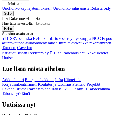
Muista minut
Unohditko käyttäjätunnuksesi?
Unohditko salasanasi?
Rekisteröidy
Sulje
Etsi Rakennuslehti.fistä
Hae tältä sivustolta
Haku
Suositut avainsanat
YIT
SRV
skanska
Helsinki
Tilastokeskus
yrityskauppa
NCC
Espoo
asuntokauppa
asuntorakentaminen
Infra
talotekniikka
rakentaminen
Tampere
Caverion
Kirjaudu sisään
Rekisteröidy
Tilaa Rakennuslehti
Näköislehdet
Uutiset
Lue lisää näistä aiheista
Arkkitehtuuri
Energiatehokkuus
Infra
Kiinteistöt
Korjausrakentaminen
Koulutus ja tutkimus
Pientalo
Projektit
Rakennustuote
Rakentaminen
RaksaTV
Suunnittelu
Talotekniikka
Talous
Työelämä
Uutisissa nyt