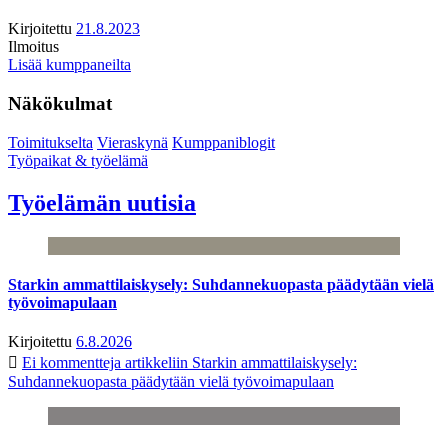
Kirjoitettu
21.8.2023
Ilmoitus
Lisää kumppaneilta
Näkökulmat
Toimitukselta
Vieraskynä
Kumppaniblogit
Työpaikat & työelämä
Työelämän uutisia
Starkin ammattilaiskysely: Suhdannekuopasta päädytään vielä
työvoimapulaan
Kirjoitettu
6.8.2026
Ei kommentteja
artikkeliin Starkin ammattilaiskysely:
Suhdannekuopasta päädytään vielä työvoimapulaan