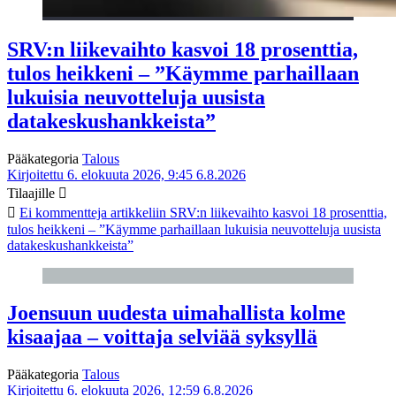
SRV:n liikevaihto kasvoi 18 prosenttia,
tulos heikkeni – ”Käymme parhaillaan
lukuisia neuvotteluja uusista
datakeskushankkeista”
Pääkategoria
Talous
Kirjoitettu 6. elokuuta 2026, 9:45
6.8.2026
Tilaajille
Ei kommentteja
artikkeliin SRV:n liikevaihto kasvoi 18 prosenttia,
tulos heikkeni – ”Käymme parhaillaan lukuisia neuvotteluja uusista
datakeskushankkeista”
Joensuun uudesta uimahallista kolme
kisaajaa – voittaja selviää syksyllä
Pääkategoria
Talous
Kirjoitettu 6. elokuuta 2026, 12:59
6.8.2026