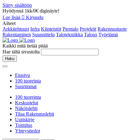
Siirry sisältöön
Hyödynnä 1kk/0€ diginäyte!
Lue lisää
Kirjaudu
Aiheet
Arkkitehtuuri
Infra
Kiinteistöt
Pientalo
Projektit
Rakennustuote
Rakentaminen
Suunnittelu
Talotekniikka
Talous
Työelämä
Kaikki mitä tietää pitää
Hae tältä sivustolta
Haku
Etusivu
100 tuoreinta
Suurimmat
100 tuoreinta
Keskustelut
Näköislehti
Tilaa Rakennuslehti
Uutiskirje
Toimitus
Yhteystiedot