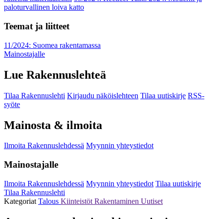
paloturvallinen loiva katto
Teemat ja liitteet
11/2024: Suomea rakentamassa
Mainostajalle
Lue Rakennuslehteä
Tilaa Rakennuslehti
Kirjaudu näköislehteen
Tilaa uutiskirje
RSS-
syöte
Mainosta & ilmoita
Ilmoita Rakennuslehdessä
Myynnin yhteystiedot
Mainostajalle
Ilmoita Rakennuslehdessä
Myynnin yhteystiedot
Tilaa uutiskirje
Tilaa Rakennuslehti
Kategoriat
Talous
Kiinteistöt
Rakentaminen
Uutiset