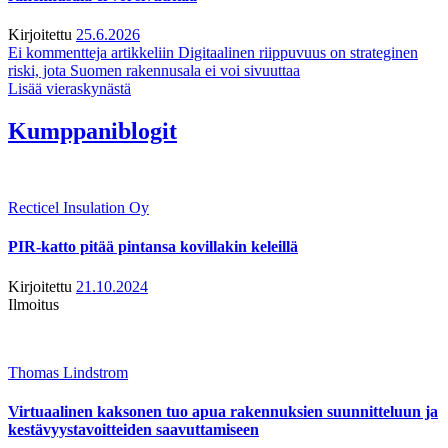
Kirjoitettu
25.6.2026
Ei kommentteja
artikkeliin Digitaalinen riippuvuus on strateginen
riski, jota Suomen rakennusala ei voi sivuuttaa
Lisää vieraskynästä
Kumppaniblogit
Recticel Insulation Oy
PIR-katto pitää pintansa kovillakin keleillä
Kirjoitettu
21.10.2024
Ilmoitus
Thomas Lindstrom
Virtuaalinen kaksonen tuo apua rakennuksien suunnitteluun ja
kestävyystavoitteiden saavuttamiseen