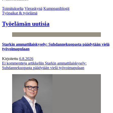
Toimitukselta
Vieraskynä
Kumppaniblogit
Työpaikat & työelämä
Työelämän uutisia
Starkin ammattilaiskysely: Suhdannekuopasta päädytään vielä
työvoimapulaan
Kirjoitettu
6.8.2026
Ei kommentteja
artikkeliin Starkin ammattilaiskysely:
Suhdannekuopasta päädytään vielä työvoimapulaan