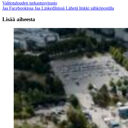
Valtiotalouden tarkastusvirasto
Jaa Facebookissa
Jaa LinkedInissä
Lähetä linkki sähköpostilla
Lisää aiheesta