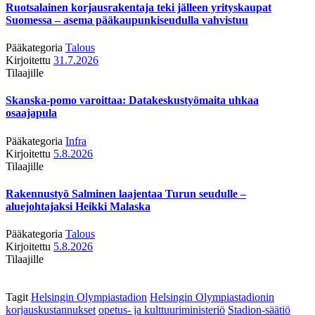
Ruotsalainen korjausrakentaja teki jälleen yrityskaupat
Suomessa – asema pääkaupunkiseudulla vahvistuu
Pääkategoria
Talous
Kirjoitettu
31.7.2026
Tilaajille
Skanska-pomo varoittaa: Datakeskustyömaita uhkaa
osaajapula
Pääkategoria
Infra
Kirjoitettu
5.8.2026
Tilaajille
Rakennustyö Salminen laajentaa Turun seudulle –
aluejohtajaksi Heikki Malaska
Pääkategoria
Talous
Kirjoitettu
5.8.2026
Tilaajille
Tagit
Helsingin Olympiastadion
Helsingin Olympiastadionin
korjauskustannukset
opetus- ja kulttuuriministeriö
Stadion-säätiö