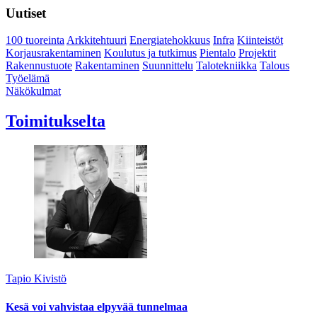
Uutiset
100 tuoreinta
Arkkitehtuuri
Energiatehokkuus
Infra
Kiinteistöt
Korjausrakentaminen
Koulutus ja tutkimus
Pientalo
Projektit
Rakennustuote
Rakentaminen
Suunnittelu
Talotekniikka
Talous
Työelämä
Näkökulmat
Toimitukselta
Tapio Kivistö
Kesä voi vahvistaa elpyvää tunnelmaa