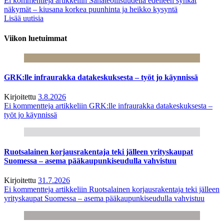
Ei kommentteja
artikkeliin Sahateollisuudella edelleen synkät
näkymät – kiusana korkea puunhinta ja heikko kysyntä
Lisää uutisia
Viikon luetuimmat
GRK:lle infraurakka datakeskuksesta – työt jo käynnissä
Kirjoitettu
3.8.2026
Ei kommentteja
artikkeliin GRK:lle infraurakka datakeskuksesta –
työt jo käynnissä
Ruotsalainen korjausrakentaja teki jälleen yrityskaupat
Suomessa – asema pääkaupunkiseudulla vahvistuu
Kirjoitettu
31.7.2026
Ei kommentteja
artikkeliin Ruotsalainen korjausrakentaja teki jälleen
yrityskaupat Suomessa – asema pääkaupunkiseudulla vahvistuu