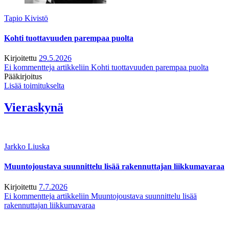
Tapio Kivistö
Kohti tuottavuuden parempaa puolta
Kirjoitettu
29.5.2026
Ei kommentteja
artikkeliin Kohti tuottavuuden parempaa puolta
Pääkirjoitus
Lisää toimitukselta
Vieraskynä
Jarkko Liuska
Muuntojoustava suunnittelu lisää rakennuttajan liikkumavaraa
Kirjoitettu
7.7.2026
Ei kommentteja
artikkeliin Muuntojoustava suunnittelu lisää
rakennuttajan liikkumavaraa