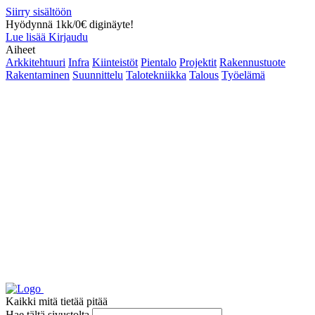
Siirry sisältöön
Hyödynnä 1kk/0€ diginäyte!
Lue lisää
Kirjaudu
Aiheet
Arkkitehtuuri
Infra
Kiinteistöt
Pientalo
Projektit
Rakennustuote
Rakentaminen
Suunnittelu
Talotekniikka
Talous
Työelämä
Kaikki mitä tietää pitää
Hae tältä sivustolta