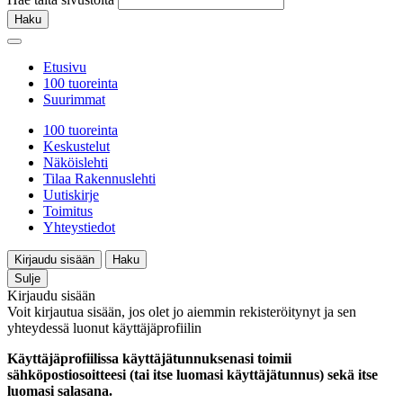
Haku
Etusivu
100 tuoreinta
Suurimmat
100 tuoreinta
Keskustelut
Näköislehti
Tilaa Rakennuslehti
Uutiskirje
Toimitus
Yhteystiedot
Kirjaudu sisään
Haku
Sulje
Kirjaudu sisään
Voit kirjautua sisään, jos olet jo aiemmin rekisteröitynyt ja sen
yhteydessä luonut käyttäjäprofiilin
Käyttäjäprofiilissa käyttäjätunnuksenasi toimii
sähköpostiosoitteesi (tai itse luomasi käyttäjätunnus) sekä itse
luomasi salasana.