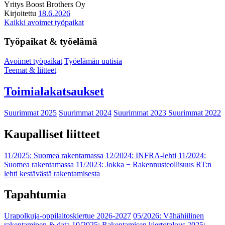
Yritys
Boost Brothers Oy
Kirjoitettu
18.6.2026
Kaikki avoimet työpaikat
Työpaikat & työelämä
Avoimet työpaikat
Työelämän uutisia
Teemat & liitteet
Toimialakatsaukset
Suurimmat 2025
Suurimmat 2024
Suurimmat 2023
Suurimmat 2022
Kaupalliset liitteet
11/2025: Suomea rakentamassa
12/2024: INFRA-lehti
11/2024:
Suomea rakentamassa
11/2023: Jokka − Rakennusteollisuus RT:n
lehti kestävästä rakentamisesta
Tapahtumia
Urapolkuja-oppilaitoskiertue 2026-2027
05/2026: Vähähiilinen
rakentaminen & data
10/2025: Rakentamisen kiertotalous 2025: