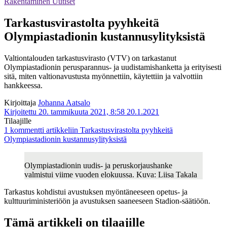
Rakentaminen
Uutiset
Tarkastusvirastolta pyyhkeitä
Olympiastadionin kustannusylityksistä
Valtiontalouden tarkastusvirasto (VTV) on tarkastanut
Olympiastadionin perusparannus- ja uudistamishanketta ja erityisesti
sitä, miten valtionavustusta myönnettiin, käytettiin ja valvottiin
hankkeessa.
Kirjoittaja
Johanna Aatsalo
Kirjoitettu 20. tammikuuta 2021, 8:58
20.1.2021
Tilaajille
1 kommentti
artikkeliin Tarkastusvirastolta pyyhkeitä
Olympiastadionin kustannusylityksistä
Olympiastadionin uudis- ja peruskorjaushanke
valmistui viime vuoden elokuussa. Kuva: Liisa Takala
Tarkastus kohdistui avustuksen myöntäneeseen opetus- ja
kulttuuriministeriöön ja avustuksen saaneeseen Stadion-säätiöön.
Tämä artikkeli on tilaajille