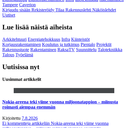
Tampere
Caverion
Kirjaudu sisään
Rekisteröidy
Tilaa Rakennuslehti
Näköislehdet
Uutiset
Lue lisää näistä aiheista
Arkkitehtuuri
Energiatehokkuus
Infra
Kiinteistöt
Korjausrakentaminen
Koulutus ja tutkimus
Pientalo
Projektit
Rakennustuote
Rakentaminen
RaksaTV
Suunnittelu
Talotekniikka
Talous
Työelämä
Uutisissa nyt
Uusimmat artikkelit
Nokia-areena teki viime vuonna miljoonatappion – miinusta
roimasti aiempaa enemmän
Kirjoitettu
7.8.2026
Ei kommentteja
artikkeliin Nokia-areena teki viime vuonna