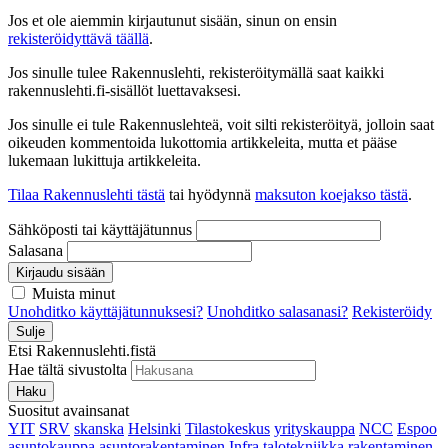
Jos et ole aiemmin kirjautunut sisään, sinun on ensin
rekisteröidyttävä täällä
.
Jos sinulle tulee Rakennuslehti, rekisteröitymällä saat kaikki
rakennuslehti.fi-sisällöt luettavaksesi.
Jos sinulle ei tule Rakennuslehteä, voit silti rekisteröityä, jolloin saat
oikeuden kommentoida lukottomia artikkeleita, mutta et pääse
lukemaan lukittuja artikkeleita.
Tilaa Rakennuslehti tästä
tai hyödynnä
maksuton koejakso tästä
.
Sähköposti tai käyttäjätunnus
Salasana
Kirjaudu sisään
Muista minut
Unohditko käyttäjätunnuksesi?
Unohditko salasanasi?
Rekisteröidy
Sulje
Etsi Rakennuslehti.fistä
Hae tältä sivustolta
Haku
Suositut avainsanat
YIT
SRV
skanska
Helsinki
Tilastokeskus
yrityskauppa
NCC
Espoo
asuntokauppa
asuntorakentaminen
Infra
talotekniikka
rakentaminen