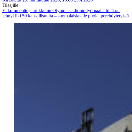
Tilaajille
Ei kommentteja
artikkeliin Olympiastadionin työmaalla töitä on
tehnyt liki 50 kansallisuutta – suomalaisia alle puolet perehdytetyistä