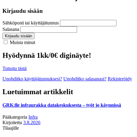
Kirjaudu sisään
Sähköposti tai käyttäjätunnus
Salasana
Kirjaudu sisään
Muista minut
Hyödynnä 1kk/0€ diginäyte!
Tutustu tästä
Unohditko käyttäjätunnuksesi?
Unohditko salasanasi?
Rekisteröidy
Luetuimmat artikkelit
GRK:lle infraurakka datakeskuksesta – työt jo käynnissä
Pääkategoria
Infra
Kirjoitettu
3.8.2026
Tilaajille