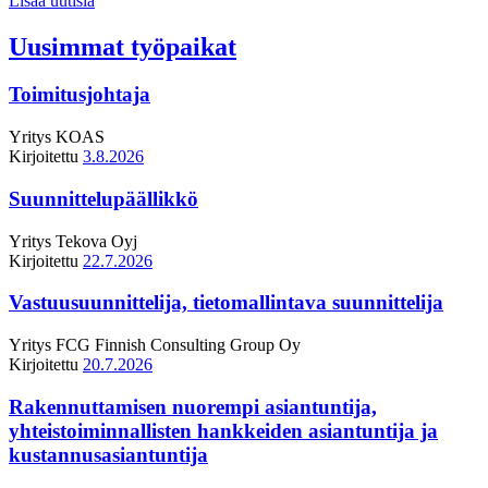
Lisää uutisia
Uusimmat työpaikat
Toimitusjohtaja
Yritys
KOAS
Kirjoitettu
3.8.2026
Suunnittelupäällikkö
Yritys
Tekova Oyj
Kirjoitettu
22.7.2026
Vastuusuunnittelija, tietomallintava suunnittelija
Yritys
FCG Finnish Consulting Group Oy
Kirjoitettu
20.7.2026
Rakennuttamisen nuorempi asiantuntija,
yhteistoiminnallisten hankkeiden asiantuntija ja
kustannusasiantuntija