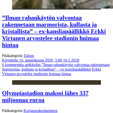
”Ilman rahankäytön valvontaa
rakennetaan marmorista, kullasta ja
kristallista” – ex-kansliapäällikkö Erkki
Virtanen arvostelee stadionin huimaa
hintaa
Pääkategoria
Talous
Kirjoitettu 16. tammikuuta 2020, 5:00
16.1.2020
6 kommenttia
artikkeliin ”Ilman rahankäytön valvontaa rakennetaan
marmorista, kullasta ja kristallista” – ex-kansliapäällikkö Erkki
Virtanen arvostelee stadionin huimaa hintaa
Olympiastadion maksoi lähes 337
miljoonaa euroa
Pääkategoria
Korjausrakentaminen