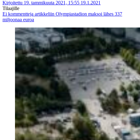
Kirjoitettu 19. tammikuuta 2021, 15:55
19.1.2021
Tilaajille
Ei kommentteja
artikkeliin Olympiastadion maksoi lähes 337
miljoonaa euroa