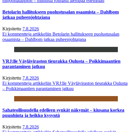
miljoonatappion – miinusta roimasti aiempaa enemmän
Betolarin hallitukseen puolustusalan osaamista – Dahlbom
jatkaa puheenjohtajana
Kirjoitettu
7.8.2026
Ei kommentteja
artikkeliin Betolarin hallitukseen puolustusalan
osaamista – Dahlbom jatkaa puheenjohtajana
VRJ:lle Väyläviraston tieurakka Oulusta – Poikkimaantien
parantaminen jatkuu
Kirjoitettu
7.8.2026
Ei kommentteja
artikkeliin VRJ:lle Väyläviraston tieurakka Oulusta
– Poikkimaantien parantaminen jatkuu
Sahateollisuudella edelleen synkät näkymät – kiusana korkea
puunhinta ja heikko kysyntä
Kirjoitettu
7.8.2026