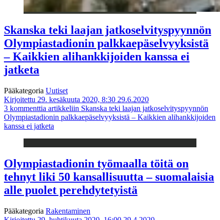
Skanska teki laajan jatkoselvityspyynnön
Olympiastadionin palkkaepäselvyyksistä
– Kaikkien alihankkijoiden kanssa ei
jatketa
Pääkategoria
Uutiset
Kirjoitettu 29. kesäkuuta 2020, 8:30
29.6.2020
3 kommenttia
artikkeliin Skanska teki laajan jatkoselvityspyynnön
Olympiastadionin palkkaepäselvyyksistä – Kaikkien alihankkijoiden
kanssa ei jatketa
Olympiastadionin työmaalla töitä on
tehnyt liki 50 kansallisuutta – suomalaisia
alle puolet perehdytetyistä
Pääkategoria
Rakentaminen
Kirjoitettu 29. huhtikuuta 2020, 16:00
29.4.2020