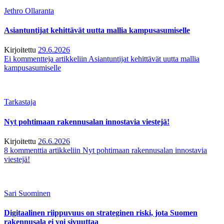
Jethro Ollaranta
Asiantuntijat kehittävät uutta mallia kampusasumiselle
Kirjoitettu
29.6.2026
Ei kommentteja
artikkeliin Asiantuntijat kehittävät uutta mallia
kampusasumiselle
Tarkastaja
Nyt pohtimaan rakennusalan innostavia viestejä!
Kirjoitettu
26.6.2026
8 kommenttia
artikkeliin Nyt pohtimaan rakennusalan innostavia
viestejä!
Sari Suominen
Digitaalinen riippuvuus on strateginen riski, jota Suomen
rakennusala ei voi sivuuttaa