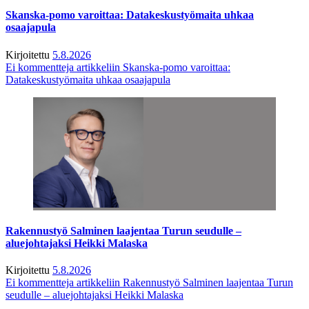
Skanska-pomo varoittaa: Datakeskustyömaita uhkaa
osaajapula
Kirjoitettu
5.8.2026
Ei kommentteja
artikkeliin Skanska-pomo varoittaa:
Datakeskustyömaita uhkaa osaajapula
Rakennustyö Salminen laajentaa Turun seudulle –
aluejohtajaksi Heikki Malaska
Kirjoitettu
5.8.2026
Ei kommentteja
artikkeliin Rakennustyö Salminen laajentaa Turun
seudulle – aluejohtajaksi Heikki Malaska