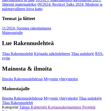
Jätteistä materiaaleiksi
09/2024: Recticel Talks 2024: Moderni ja
paloturvallinen loiva katto
Teemat ja liitteet
11/2024: Suomea rakentamassa
Mainostajalle
Lue Rakennuslehteä
Tilaa Rakennuslehti
Kirjaudu näköislehteen
Tilaa uutiskirje
RSS-
syöte
Mainosta & ilmoita
Ilmoita Rakennuslehdessä
Myynnin yhteystiedot
Mainostajalle
Ilmoita Rakennuslehdessä
Myynnin yhteystiedot
Tilaa uutiskirje
Tilaa Rakennuslehti
Kategoriat
Talous
Kiinteistöt
Korjausrakentaminen
Projektit