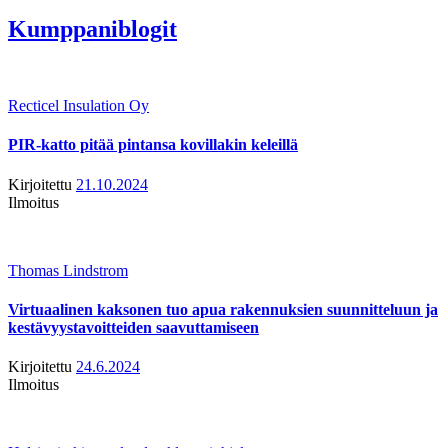
Kumppaniblogit
Recticel Insulation Oy
PIR-katto pitää pintansa kovillakin keleillä
Kirjoitettu
21.10.2024
Ilmoitus
Thomas Lindstrom
Virtuaalinen kaksonen tuo apua rakennuksien suunnitteluun ja
kestävyystavoitteiden saavuttamiseen
Kirjoitettu
24.6.2024
Ilmoitus