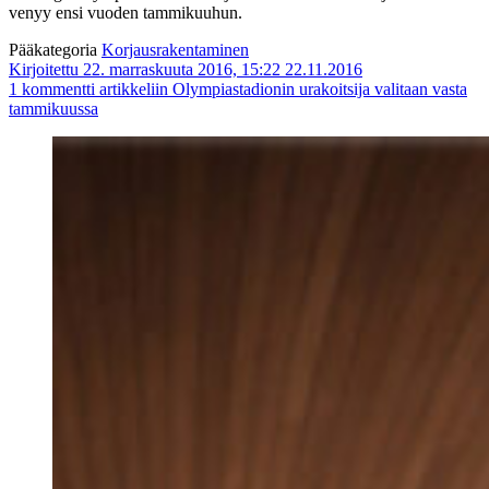
venyy ensi vuoden tammikuuhun.
Pääkategoria
Korjausrakentaminen
Kirjoitettu 22. marraskuuta 2016, 15:22
22.11.2016
1 kommentti
artikkeliin Olympiastadionin urakoitsija valitaan vasta
tammikuussa