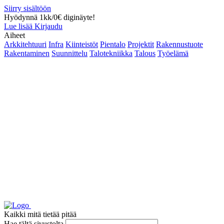
Siirry sisältöön
Hyödynnä 1kk/0€ diginäyte!
Lue lisää
Kirjaudu
Aiheet
Arkkitehtuuri
Infra
Kiinteistöt
Pientalo
Projektit
Rakennustuote
Rakentaminen
Suunnittelu
Talotekniikka
Talous
Työelämä
Kaikki mitä tietää pitää
Hae tältä sivustolta