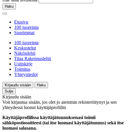
Haku
Etusivu
100 tuoreinta
Suurimmat
100 tuoreinta
Keskustelut
Näköislehti
Tilaa Rakennuslehti
Uutiskirje
Toimitus
Yhteystiedot
Kirjaudu sisään
Haku
Sulje
Kirjaudu sisään
Voit kirjautua sisään, jos olet jo aiemmin rekisteröitynyt ja sen
yhteydessä luonut käyttäjäprofiilin
Käyttäjäprofiilissa käyttäjätunnuksenasi toimii
sähköpostiosoitteesi (tai itse luomasi käyttäjätunnus) sekä itse
luomasi salasana.