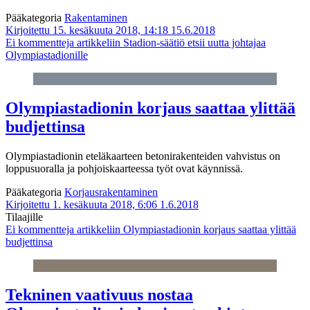
Pääkategoria
Rakentaminen
Kirjoitettu 15. kesäkuuta 2018, 14:18
15.6.2018
Ei kommentteja
artikkeliin Stadion-säätiö etsii uutta johtajaa
Olympiastadionille
Olympiastadionin korjaus saattaa ylittää
budjettinsa
Olympiastadionin eteläkaarteen betonirakenteiden vahvistus on
loppusuoralla ja pohjoiskaarteessa työt ovat käynnissä.
Pääkategoria
Korjausrakentaminen
Kirjoitettu 1. kesäkuuta 2018, 6:06
1.6.2018
Tilaajille
Ei kommentteja
artikkeliin Olympiastadionin korjaus saattaa ylittää
budjettinsa
Tekninen vaativuus nostaa