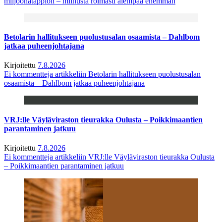
miljoonatappion – miinusta roimasti aiempaa enemmän
Betolarin hallitukseen puolustusalan osaamista – Dahlbom
jatkaa puheenjohtajana
Kirjoitettu
7.8.2026
Ei kommentteja
artikkeliin Betolarin hallitukseen puolustusalan
osaamista – Dahlbom jatkaa puheenjohtajana
VRJ:lle Väyläviraston tieurakka Oulusta – Poikkimaantien
parantaminen jatkuu
Kirjoitettu
7.8.2026
Ei kommentteja
artikkeliin VRJ:lle Väyläviraston tieurakka Oulusta
– Poikkimaantien parantaminen jatkuu