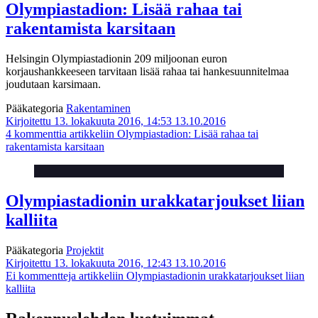
Olympiastadion: Lisää rahaa tai
rakentamista karsitaan
Helsingin Olympiastadionin 209 miljoonan euron
korjaushankkeeseen tarvitaan lisää rahaa tai hankesuunnitelmaa
joudutaan karsimaan.
Pääkategoria
Rakentaminen
Kirjoitettu 13. lokakuuta 2016, 14:53
13.10.2016
4 kommenttia
artikkeliin Olympiastadion: Lisää rahaa tai
rakentamista karsitaan
Olympiastadionin urakkatarjoukset liian
kalliita
Pääkategoria
Projektit
Kirjoitettu 13. lokakuuta 2016, 12:43
13.10.2016
Ei kommentteja
artikkeliin Olympiastadionin urakkatarjoukset liian
kalliita