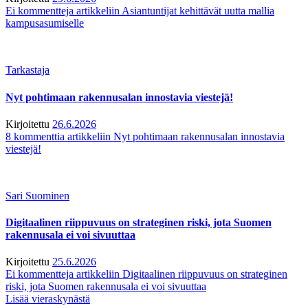
Ei kommentteja
artikkeliin Asiantuntijat kehittävät uutta mallia
kampusasumiselle
Tarkastaja
Nyt pohtimaan rakennusalan innostavia viestejä!
Kirjoitettu
26.6.2026
8 kommenttia
artikkeliin Nyt pohtimaan rakennusalan innostavia
viestejä!
Sari Suominen
Digitaalinen riippuvuus on strateginen riski, jota Suomen
rakennusala ei voi sivuuttaa
Kirjoitettu
25.6.2026
Ei kommentteja
artikkeliin Digitaalinen riippuvuus on strateginen
riski, jota Suomen rakennusala ei voi sivuuttaa
Lisää vieraskynästä