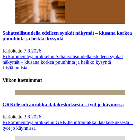
Sahateollisuudella edelleen synkät näkymät – kiusana korkea
puunhinta ja heikko kysyntä
Kirjoitettu
7.8.2026
Ei kommentteja
artikkeliin Sahateollisuudella edelleen synkät
näkymät – kiusana korkea puunhinta ja heikko kysyntä
Lisää uutisia
Viikon luetuimmat
GRK:lle infraurakka datakeskuksesta – työt jo käynnissä
Kirjoitettu
3.8.2026
Ei kommentteja
artikkeliin GRK:lle infraurakka datakeskuksesta –
työt jo käynnissä