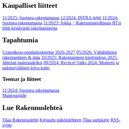
Kaupalliset liitteet
11/2025: Suomea rakentamassa
12/2024: INFRA-lehti
11/2024:
Suomea rakentamassa
11/2023: Jokka − Rakennusteollisuus RT:n
lehti kestävästä rakentamisesta
Tapahtumia
Urapolkuja-oppilaitoskiertue 2026-2027
05/2026: Vähähiilinen
rakentaminen & data
10/2025: Rakentamisen kiertotalous 2025:
Jätteistä materiaaleiksi
09/2024: Recticel Talks 2024: Moderni ja
paloturvallinen loiva katto
Teemat ja liitteet
11/2024: Suomea rakentamassa
Mainostajalle
Lue Rakennuslehteä
Tilaa Rakennuslehti
Kirjaudu näköislehteen
Tilaa uutiskirje
RSS-
syöte