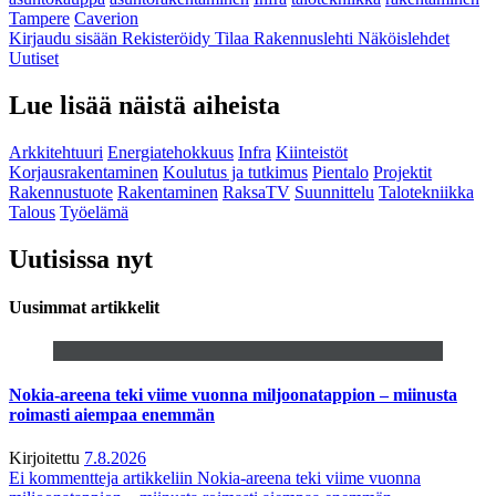
Tampere
Caverion
Kirjaudu sisään
Rekisteröidy
Tilaa Rakennuslehti
Näköislehdet
Uutiset
Lue lisää näistä aiheista
Arkkitehtuuri
Energiatehokkuus
Infra
Kiinteistöt
Korjausrakentaminen
Koulutus ja tutkimus
Pientalo
Projektit
Rakennustuote
Rakentaminen
RaksaTV
Suunnittelu
Talotekniikka
Talous
Työelämä
Uutisissa nyt
Uusimmat artikkelit
Nokia-areena teki viime vuonna miljoonatappion – miinusta
roimasti aiempaa enemmän
Kirjoitettu
7.8.2026
Ei kommentteja
artikkeliin Nokia-areena teki viime vuonna