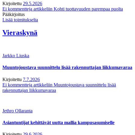
Kirjoitettu
29.5.2026
Ei kommentteja
artikkeliin Kohti tuottavuuden parempaa puolta
Pääkirjoitus
Lisää toimitukselta
Vieraskynä
Jarkko Liuska
Muuntojoustava suunnittelu lisää rakennuttajan liikkumavaraa
Kirjoitettu
7.7.2026
Ei kommentteja
artikkeliin Muuntojoustava suunnittelu lisää
rakennuttajan liikkumavaraa
Jethro Ollaranta
Asiantuntijat kehittävät uutta mallia kampusasumiselle
Kirjoitettu
29.6.2026