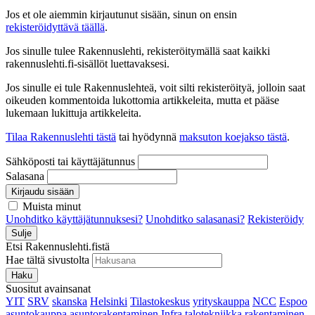
Jos et ole aiemmin kirjautunut sisään, sinun on ensin
rekisteröidyttävä täällä
.
Jos sinulle tulee Rakennuslehti, rekisteröitymällä saat kaikki
rakennuslehti.fi-sisällöt luettavaksesi.
Jos sinulle ei tule Rakennuslehteä, voit silti rekisteröityä, jolloin saat
oikeuden kommentoida lukottomia artikkeleita, mutta et pääse
lukemaan lukittuja artikkeleita.
Tilaa Rakennuslehti tästä
tai hyödynnä
maksuton koejakso tästä
.
Sähköposti tai käyttäjätunnus
Salasana
Kirjaudu sisään
Muista minut
Unohditko käyttäjätunnuksesi?
Unohditko salasanasi?
Rekisteröidy
Sulje
Etsi Rakennuslehti.fistä
Hae tältä sivustolta
Haku
Suositut avainsanat
YIT
SRV
skanska
Helsinki
Tilastokeskus
yrityskauppa
NCC
Espoo
asuntokauppa
asuntorakentaminen
Infra
talotekniikka
rakentaminen