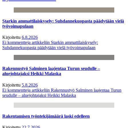
Starkin ammattilaiskysely: Suhdannekuopasta päädytään vielä
työvoimapulaan
Kirjoitettu
6.8.2026
Ei kommentteja
artikkeliin Starkin ammattilaiskysely:
Suhdannekuopasta päädytään vielä työvoimapulaan
Rakennustyö Salminen laajentaa Turun seudulle –
aluejohtajaksi Heikki Malaska
Kirjoitettu
5.8.2026
Ei kommentteja
artikkeliin Rakennustyö Salminen laajentaa Turun
seudulle – aluejohtajaksi Heikki Malaska
Rakentamisen työntekijämäärä laski edelleen
Kirjoitettu
22.7.2026