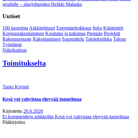
seudulle – aluejohtajaksi Heikki Malaska
Uutiset
100 tuoreinta
Arkkitehtuuri
Energiatehokkuus
Infra
Kiinteistöt
Korjausrakentaminen
Koulutus ja tutkimus
Pientalo
Projektit
Rakennustuote
Rakentaminen
Suunnittelu
Talotekniikka
Talous
Työelämä
Näkökulmat
Toimitukselta
Tapio Kivistö
Kesä voi vahvistaa elpyvää tunnelmaa
Kirjoitettu
26.6.2026
Ei kommentteja
artikkeliin Kesä voi vahvistaa elpyvää tunnelmaa
Pääkirjoitus