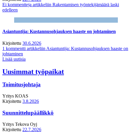
Ei kommentteja
artikkeliin Rakentamisen työntekijämäärä laski
edelleen
Asiantuntija: Kustannusohjauksen haaste on johtaminen
Kirjoitettu
30.6.2026
1 kommentti
artikkeliin Asiantuntija: Kustannusohjauksen haaste on
johtaminen
Lisää uutisia
Uusimmat työpaikat
Toimitusjohtaja
Yritys
KOAS
Kirjoitettu
3.8.2026
Suunnittelupäällikkö
Yritys
Tekova Oyj
Kirjoitettu
22.7.2026