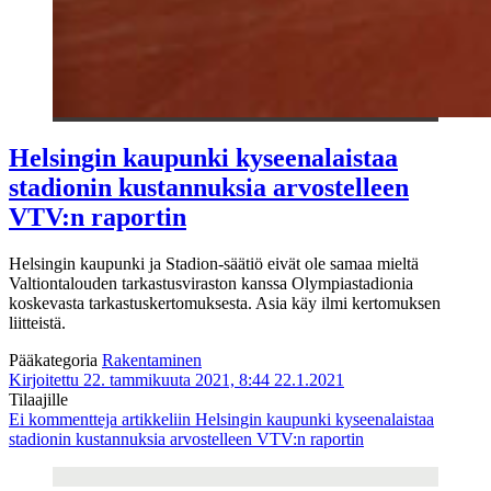
Helsingin kaupunki kyseenalaistaa
stadionin kustannuksia arvostelleen
VTV:n raportin
Helsingin kaupunki ja Stadion-säätiö eivät ole samaa mieltä
Valtiontalouden tarkastusviraston kanssa Olympiastadionia
koskevasta tarkastuskertomuksesta. Asia käy ilmi kertomuksen
liitteistä.
Pääkategoria
Rakentaminen
Kirjoitettu 22. tammikuuta 2021, 8:44
22.1.2021
Tilaajille
Ei kommentteja
artikkeliin Helsingin kaupunki kyseenalaistaa
stadionin kustannuksia arvostelleen VTV:n raportin