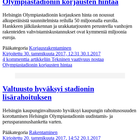
Olympiastadionin korjausten hintaa
Helsingin Olympiastadionin korjauksen hinta on noussut
alkuperäisistä suunnitelmista reilulla 50 miljoonalla eurolla.
Hankkeen jälkilaskennan ja urakkatarjousten perusteella vanhojen
rakenteiden vahvistamiskustannukset ovat kymmeniä miljoonia
euroja.
Pääkategoria
Korjausrakentaminen
Kirjoitettu 30. tammikuuta 2017, 12:31
30.1.2017
4 kommenttia
artikkeliin Tekninen vaativuus nostaa
Olympiastadionin korjausten hintaa
Valtuusto hyväksyi stadionin
lisärahoituksen
Helsingin kaupunginvaltuusto hyväksyi kaupungin rahoitusosuuden
korottamisen Helsingin Olympiastadionin uudistamis- ja
perusparannushanketta varten.
Pääkategoria
Rakentaminen
Kirjoitettu 20. tammikuuta 2017, 14:52
20.1.2017