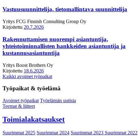
Vastuusuunnittelija, tietomallintava suunnittelija
Yritys
FCG Finnish Consulting Group Oy
Kirjoitettu
20.7.2026
Rakennuttamisen nuorempi asiantuntija,
yhteistoiminnallisten hankkeiden asiantuntija ja
kustannusasiantuntija
Yritys
Boost Brothers Oy
Kirjoitettu
18.6.2026
Kaikki avoimet työpaikat
Työpaikat & työelämä
Avoimet työpaikat
Työelämän uutisia
Teemat & liitteet
Toimialakatsaukset
Suurimmat 2025
Suurimmat 2024
Suurimmat 2023
Suurimmat 2022