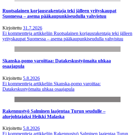
Ruotsalainen korjausrakentaja teki jälleen yrityskaupat
Suomessa – asema pääkaupunkiseudulla vahvistuu
Kirjoitettu
31.7.2026
Ei kommentteja
artikkeliin Ruotsalainen korjausrakentaja teki jälleen
yrityskaupat Suomessa – asema pääkaupunkiseudulla vahvistuu
Skanska-pomo varoittaa: Datakeskustyömaita uhkaa
osaajapula
Kirjoitettu
5.8.2026
Ei kommentteja
artikkeliin Skanska-pomo varoittaa:
Datakeskustyömaita uhkaa osaajapula
Rakennustyö Salminen laajentaa Turun seudulle –
aluejohtajaksi Heikki Malaska
Kirjoitettu
5.8.2026
Ei kommentteja
artikkeliin Rakennustyö Salminen laajentaa Turun