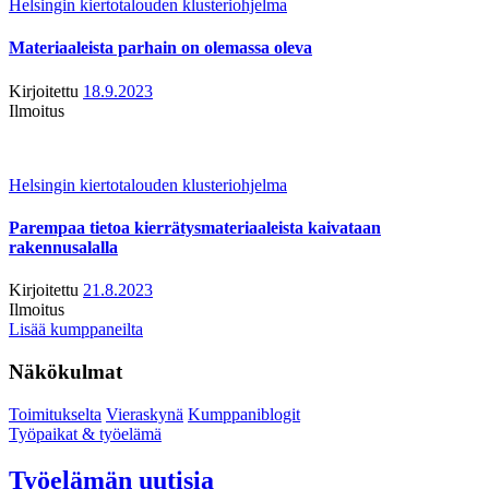
Helsingin kiertotalouden klusteriohjelma
Materiaaleista parhain on olemassa oleva
Kirjoitettu
18.9.2023
Ilmoitus
Helsingin kiertotalouden klusteriohjelma
Parempaa tietoa kierrätysmateriaaleista kaivataan
rakennusalalla
Kirjoitettu
21.8.2023
Ilmoitus
Lisää kumppaneilta
Näkökulmat
Toimitukselta
Vieraskynä
Kumppaniblogit
Työpaikat & työelämä
Työelämän uutisia