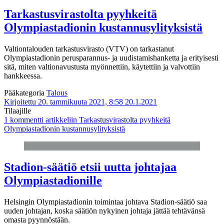
Tarkastusvirastolta pyyhkeitä
Olympiastadionin kustannusylityksistä
Valtiontalouden tarkastusvirasto (VTV) on tarkastanut
Olympiastadionin perusparannus- ja uudistamishanketta ja erityisesti
sitä, miten valtionavustusta myönnettiin, käytettiin ja valvottiin
hankkeessa.
Pääkategoria
Talous
Kirjoitettu 20. tammikuuta 2021, 8:58
20.1.2021
Tilaajille
1 kommentti
artikkeliin Tarkastusvirastolta pyyhkeitä
Olympiastadionin kustannusylityksistä
Stadion-säätiö etsii uutta johtajaa
Olympiastadionille
Helsingin Olympiastadionin toimintaa johtava Stadion-säätiö saa
uuden johtajan, koska säätiön nykyinen johtaja jättää tehtävänsä
omasta pyynnöstään.