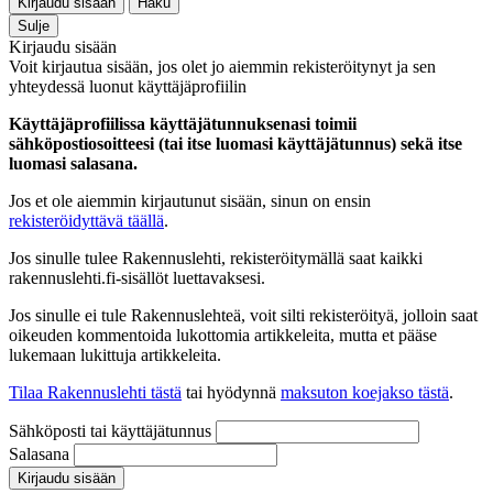
Kirjaudu sisään
Haku
Sulje
Kirjaudu sisään
Voit kirjautua sisään, jos olet jo aiemmin rekisteröitynyt ja sen
yhteydessä luonut käyttäjäprofiilin
Käyttäjäprofiilissa käyttäjätunnuksenasi toimii
sähköpostiosoitteesi (tai itse luomasi käyttäjätunnus) sekä itse
luomasi salasana.
Jos et ole aiemmin kirjautunut sisään, sinun on ensin
rekisteröidyttävä täällä
.
Jos sinulle tulee Rakennuslehti, rekisteröitymällä saat kaikki
rakennuslehti.fi-sisällöt luettavaksesi.
Jos sinulle ei tule Rakennuslehteä, voit silti rekisteröityä, jolloin saat
oikeuden kommentoida lukottomia artikkeleita, mutta et pääse
lukemaan lukittuja artikkeleita.
Tilaa Rakennuslehti tästä
tai hyödynnä
maksuton koejakso tästä
.
Sähköposti tai käyttäjätunnus
Salasana
Kirjaudu sisään