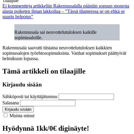
Tilaajille
Ei kommentteja
artikkeliin Rakennusalalla päästiin sopuun monesta
alasta poiketen ilman lakkoilua – ”Tässä tilanteessa se on ehkä se
suurin helpotus”
Rakennusala sai neuvottelutuloksen kaikille
sopimusaloille.
Rakennusala saavutti tiistaina neuvottelutuloksen kaikkien
sopimusalojen työehtosopimuksista. Vanhat sopimukset päättyivät
helmikuun lopussa.
Tämä artikkeli on tilaajille
Kirjaudu sisään
Sähköposti tai käyttäjätunnus
Salasana
Kirjaudu sisään
Muista minut
Hyödynnä 1kk/0€ diginäyte!