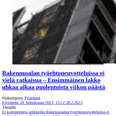
Rakennusalan työehtoneuvotteluissa ei
vielä ratkaisua – Ensimmäinen lakko
uhkaa alkaa puolentoista viikon päästä
Pääkategoria
Työelämä
Kirjoitettu 28. helmikuuta 2023, 15:12
28.2.2023
Tilaajille
Ei kommentteja
artikkeliin Rakennusalan työehtoneuvotteluissa ei