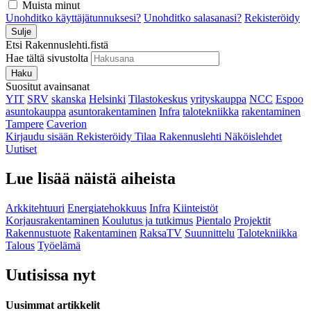
Muista minut
Unohditko käyttäjätunnuksesi?
Unohditko salasanasi?
Rekisteröidy
Sulje
Etsi Rakennuslehti.fistä
Hae tältä sivustolta
Haku
Suositut avainsanat
YIT
SRV
skanska
Helsinki
Tilastokeskus
yrityskauppa
NCC
Espoo
asuntokauppa
asuntorakentaminen
Infra
talotekniikka
rakentaminen
Tampere
Caverion
Kirjaudu sisään
Rekisteröidy
Tilaa Rakennuslehti
Näköislehdet
Uutiset
Lue lisää näistä aiheista
Arkkitehtuuri
Energiatehokkuus
Infra
Kiinteistöt
Korjausrakentaminen
Koulutus ja tutkimus
Pientalo
Projektit
Rakennustuote
Rakentaminen
RaksaTV
Suunnittelu
Talotekniikka
Talous
Työelämä
Uutisissa nyt
Uusimmat artikkelit