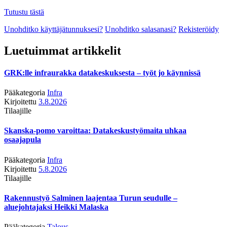
Tutustu tästä
Unohditko käyttäjätunnuksesi?
Unohditko salasanasi?
Rekisteröidy
Luetuimmat artikkelit
GRK:lle infraurakka datakeskuksesta – työt jo käynnissä
Pääkategoria
Infra
Kirjoitettu
3.8.2026
Tilaajille
Skanska-pomo varoittaa: Datakeskustyömaita uhkaa
osaajapula
Pääkategoria
Infra
Kirjoitettu
5.8.2026
Tilaajille
Rakennustyö Salminen laajentaa Turun seudulle –
aluejohtajaksi Heikki Malaska
Pääkategoria
Talous