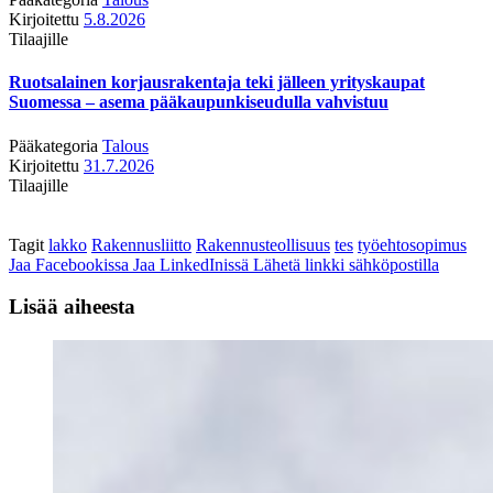
Kirjoitettu
5.8.2026
Tilaajille
Ruotsalainen korjausrakentaja teki jälleen yrityskaupat
Suomessa – asema pääkaupunkiseudulla vahvistuu
Pääkategoria
Talous
Kirjoitettu
31.7.2026
Tilaajille
Tagit
lakko
Rakennusliitto
Rakennusteollisuus
tes
työehtosopimus
Jaa Facebookissa
Jaa LinkedInissä
Lähetä linkki sähköpostilla
Lisää aiheesta