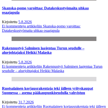
Skanska-pomo varoittaa: Datakeskustyömaita uhkaa
osaajapula
Kirjoitettu
5.8.2026
Ei kommentteja
artikkeliin Skanska-pomo varoittaa:
Datakeskustyömaita uhkaa osaajapula
Rakennustyö Salminen laajentaa Turun seudulle –
aluejohtajaksi Heikki Malaska
Kirjoitettu
5.8.2026
Ei kommentteja
artikkeliin Rakennustyö Salminen laajentaa Turun
seudulle – aluejohtajaksi Heikki Malaska
Ruotsalainen korjausrakentaja teki jälleen yrityskaupat
Suomessa – asema pääkaupunkiseudulla vahvistuu
Kirjoitettu
31.7.2026
Ei kommentteja
artikkeliin Ruotsalainen korjausrakentaja teki jälleen