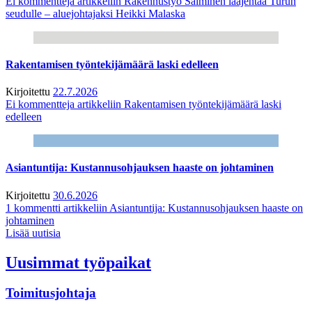
Ei kommentteja
artikkeliin Rakennustyö Salminen laajentaa Turun
seudulle – aluejohtajaksi Heikki Malaska
Rakentamisen työntekijämäärä laski edelleen
Kirjoitettu
22.7.2026
Ei kommentteja
artikkeliin Rakentamisen työntekijämäärä laski
edelleen
Asiantuntija: Kustannusohjauksen haaste on johtaminen
Kirjoitettu
30.6.2026
1 kommentti
artikkeliin Asiantuntija: Kustannusohjauksen haaste on
johtaminen
Lisää uutisia
Uusimmat työpaikat
Toimitusjohtaja