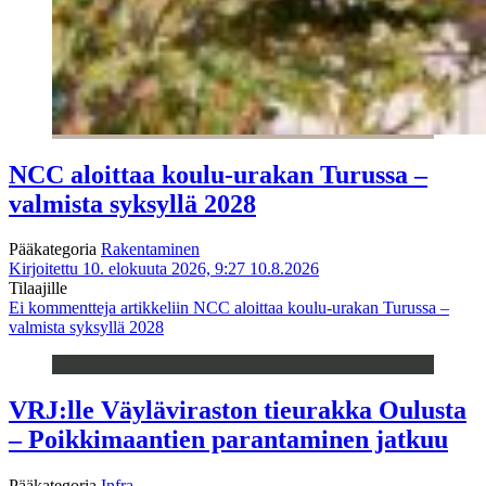
NCC aloittaa koulu-urakan Turussa –
valmista syksyllä 2028
Pääkategoria
Rakentaminen
Kirjoitettu 10. elokuuta 2026, 9:27
10.8.2026
Tilaajille
Ei kommentteja
artikkeliin NCC aloittaa koulu-urakan Turussa –
valmista syksyllä 2028
VRJ:lle Väyläviraston tieurakka Oulusta
– Poikkimaantien parantaminen jatkuu
Pääkategoria
Infra