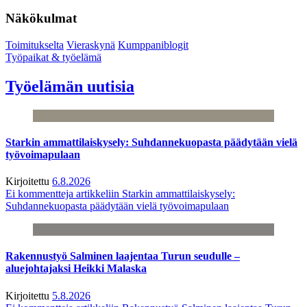
Näkökulmat
Toimitukselta
Vieraskynä
Kumppaniblogit
Työpaikat & työelämä
Työelämän uutisia
Starkin ammattilaiskysely: Suhdannekuopasta päädytään vielä
työvoimapulaan
Kirjoitettu
6.8.2026
Ei kommentteja
artikkeliin Starkin ammattilaiskysely:
Suhdannekuopasta päädytään vielä työvoimapulaan
Rakennustyö Salminen laajentaa Turun seudulle –
aluejohtajaksi Heikki Malaska
Kirjoitettu
5.8.2026