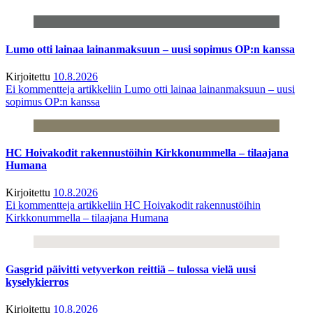
Lumo otti lainaa lainanmaksuun – uusi sopimus OP:n kanssa
Kirjoitettu
10.8.2026
Ei kommentteja
artikkeliin Lumo otti lainaa lainanmaksuun – uusi
sopimus OP:n kanssa
HC Hoivakodit rakennustöihin Kirkkonummella – tilaajana
Humana
Kirjoitettu
10.8.2026
Ei kommentteja
artikkeliin HC Hoivakodit rakennustöihin
Kirkkonummella – tilaajana Humana
Gasgrid päivitti vetyverkon reittiä – tulossa vielä uusi
kyselykierros
Kirjoitettu
10.8.2026