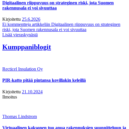
Digitaalinen riippuvuus on strateginen riski, jota Suomen
rakennusala ei voi sivuuttaa
Kirjoitettu
25.6.2026
Ei kommentteja
artikkeliin Digitaalinen riippuvuus on strateginen
riski, jota Suomen rakennusala ei voi sivuuttaa
Lisää vieraskynästä
Kumppaniblogit
Recticel Insulation Oy
PIR-katto pitää pintansa kovillakin keleillä
Kirjoitettu
21.10.2024
Ilmoitus
Thomas Lindstrom
Virtuaalinen kaksonen tuo apua rakennuksien suunnitteluun ja