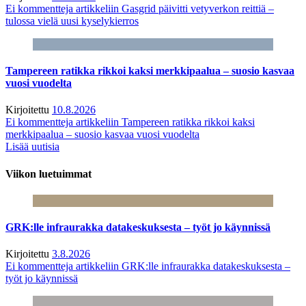
Ei kommentteja
artikkeliin Gasgrid päivitti vetyverkon reittiä –
tulossa vielä uusi kyselykierros
Tampereen ratikka rikkoi kaksi merkkipaalua – suosio kasvaa
vuosi vuodelta
Kirjoitettu
10.8.2026
Ei kommentteja
artikkeliin Tampereen ratikka rikkoi kaksi
merkkipaalua – suosio kasvaa vuosi vuodelta
Lisää uutisia
Viikon luetuimmat
GRK:lle infraurakka datakeskuksesta – työt jo käynnissä
Kirjoitettu
3.8.2026
Ei kommentteja
artikkeliin GRK:lle infraurakka datakeskuksesta –
työt jo käynnissä