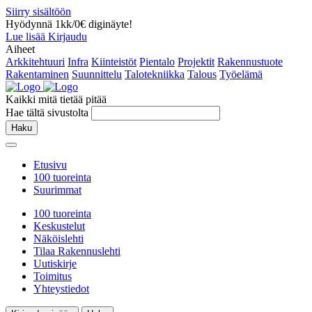
Siirry sisältöön
Hyödynnä 1kk/0€ diginäyte!
Lue lisää
Kirjaudu
Aiheet
Arkkitehtuuri
Infra
Kiinteistöt
Pientalo
Projektit
Rakennustuote
Rakentaminen
Suunnittelu
Talotekniikka
Talous
Työelämä
Kaikki mitä tietää pitää
Hae tältä sivustolta
Haku
Etusivu
100 tuoreinta
Suurimmat
100 tuoreinta
Keskustelut
Näköislehti
Tilaa Rakennuslehti
Uutiskirje
Toimitus
Yhteystiedot