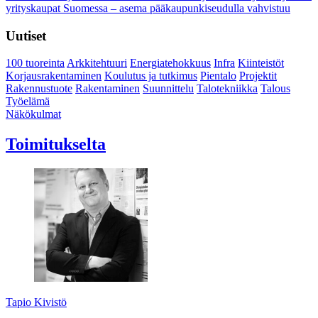
yrityskaupat Suomessa – asema pääkaupunkiseudulla vahvistuu
Uutiset
100 tuoreinta
Arkkitehtuuri
Energiatehokkuus
Infra
Kiinteistöt
Korjausrakentaminen
Koulutus ja tutkimus
Pientalo
Projektit
Rakennustuote
Rakentaminen
Suunnittelu
Talotekniikka
Talous
Työelämä
Näkökulmat
Toimitukselta
Tapio Kivistö