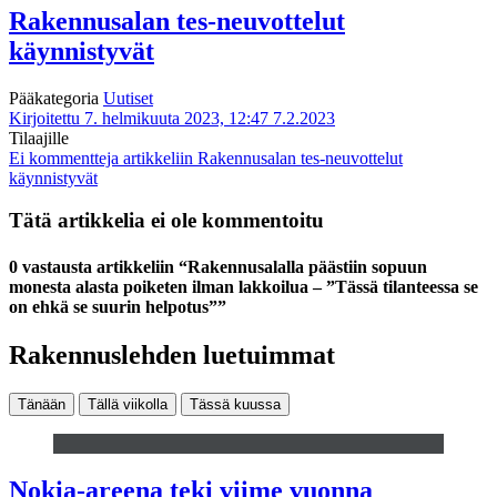
Rakennusalan tes-neuvottelut
käynnistyvät
Pääkategoria
Uutiset
Kirjoitettu 7. helmikuuta 2023, 12:47
7.2.2023
Tilaajille
Ei kommentteja
artikkeliin Rakennusalan tes-neuvottelut
käynnistyvät
Tätä artikkelia ei ole kommentoitu
0 vastausta artikkeliin “Rakennusalalla päästiin sopuun
monesta alasta poiketen ilman lakkoilua – ”Tässä tilanteessa se
on ehkä se suurin helpotus””
Rakennuslehden luetuimmat
Tänään
Tällä viikolla
Tässä kuussa
Nokia-areena teki viime vuonna