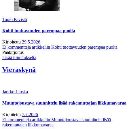
Tapio Kivistö
Kohti tuottavuuden parempaa puolta
Kirjoitettu
29.5.2026
Ei kommentteja
artikkeliin Kohti tuottavuuden parempaa puolta
Pääkirjoitus
Lisää toimitukselta
Vieraskynä
Jarkko Liuska
Muuntojoustava suunnittelu lisää rakennuttajan liikkumavaraa
Kirjoitettu
7.7.2026
Ei kommentteja
artikkeliin Muuntojoustava suunnittelu lisää
rakennuttajan liikkumavaraa