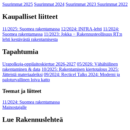
Suurimmat 2025
Suurimmat 2024
Suurimmat 2023
Suurimmat 2022
Kaupalliset liitteet
11/2025: Suomea rakentamassa
12/2024: INFRA-lehti
11/2024:
Suomea rakentamassa
11/2023: Jokka − Rakennusteollisuus RT:n
lehti kestävästä rakentamisesta
Tapahtumia
Urapolkuja-oppilaitoskiertue 2026-2027
05/2026: Vähähiilinen
rakentaminen & data
10/2025: Rakentamisen kiertotalous 2025:
Jätteistä materiaaleiksi
09/2024: Recticel Talks 2024: Moderni ja
paloturvallinen loiva katto
Teemat ja liitteet
11/2024: Suomea rakentamassa
Mainostajalle
Lue Rakennuslehteä