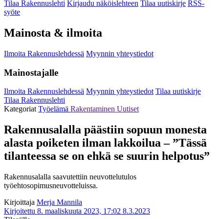
Tilaa Rakennuslehti
Kirjaudu näköislehteen
Tilaa uutiskirje
RSS-
syöte
Mainosta & ilmoita
Ilmoita Rakennuslehdessä
Myynnin yhteystiedot
Mainostajalle
Ilmoita Rakennuslehdessä
Myynnin yhteystiedot
Tilaa uutiskirje
Tilaa Rakennuslehti
Kategoriat
Työelämä
Rakentaminen
Uutiset
Rakennusalalla päästiin sopuun monesta
alasta poiketen ilman lakkoilua – ”Tässä
tilanteessa se on ehkä se suurin helpotus”
Rakennusalalla saavutettiin neuvottelutulos
työehtosopimusneuvotteluissa.
Kirjoittaja
Merja Mannila
Kirjoitettu 8. maaliskuuta 2023, 17:02
8.3.2023