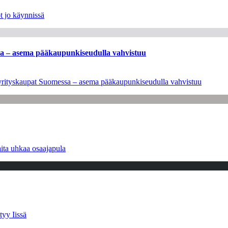
t jo käynnissä
ssa – asema pääkaupunkiseudulla vahvistuu
en yrityskaupat Suomessa – asema pääkaupunkiseudulla vahvistuu
ita uhkaa osaajapula
tyy Iissä