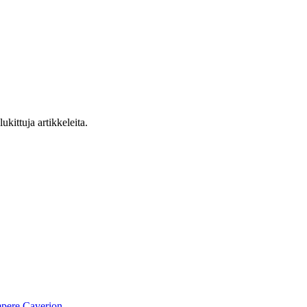
ukittuja artikkeleita.
pere
Caverion