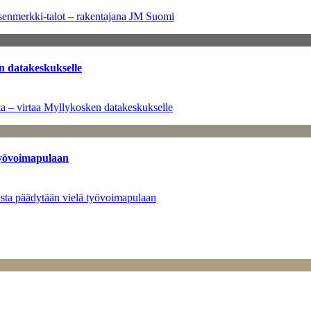
senmerkki-talot – rakentajana JM Suomi
n datakeskukselle
a – virtaa Myllykosken datakeskukselle
työvoimapulaan
asta päädytään vielä työvoimapulaan