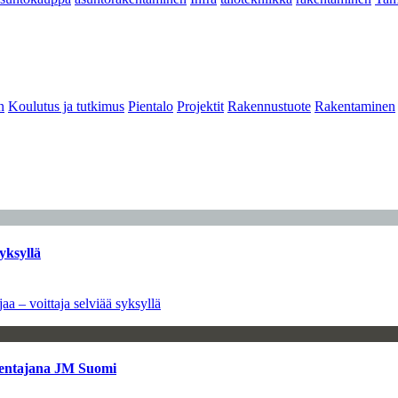
n
Koulutus ja tutkimus
Pientalo
Projektit
Rakennustuote
Rakentaminen
yksyllä
aa – voittaja selviää syksyllä
kentajana JM Suomi