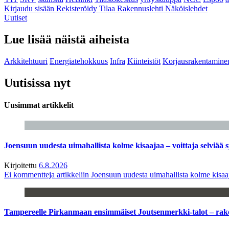
Kirjaudu sisään
Rekisteröidy
Tilaa Rakennuslehti
Näköislehdet
Uutiset
Lue lisää näistä aiheista
Arkkitehtuuri
Energiatehokkuus
Infra
Kiinteistöt
Korjausrakentamine
Uutisissa nyt
Uusimmat artikkelit
Joensuun uudesta uimahallista kolme kisaajaa – voittaja selviää s
Kirjoitettu
6.8.2026
Ei kommentteja
artikkeliin Joensuun uudesta uimahallista kolme kisaaj
Tampereelle Pirkanmaan ensimmäiset Joutsenmerkki-talot – ra