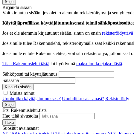
Sulje
Kirjaudu sisään
Voit kirjautua sisään, jos olet jo aiemmin rekisteröitynyt ja sen yhteyde
Käyttäjäprofiilissa käyttäjätunnuksenasi toimii sähköpostiosoittees
Jos et ole aiemmin kirjautunut sisään, sinun on ensin
rekisteröidyttävä 
Jos sinulle tulee Rakennuslehti, rekisteröitymällä saat kaikki rakennusle
Jos sinulle ei tule Rakennuslehteä, voit silti rekisteröityä, jolloin sa
Tilaa Rakennuslehti tästä
tai hyödynnä
maksuton koejakso tästä
.
Sähköposti tai käyttäjätunnus
Salasana
Kirjaudu sisään
Muista minut
Unohditko käyttäjätunnuksesi?
Unohditko salasanasi?
Rekisteröidy
Sulje
Etsi Rakennuslehti.fistä
Hae tältä sivustolta
Haku
Suositut avainsanat
YIT
SRV
skanska
Helsinki
Tilastokeskus
yrityskauppa
NCC
Espoo