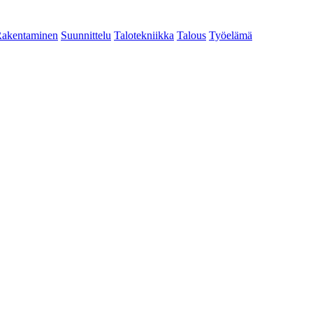
akentaminen
Suunnittelu
Talotekniikka
Talous
Työelämä