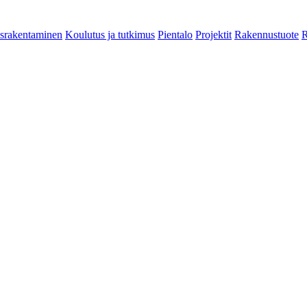
srakentaminen
Koulutus ja tutkimus
Pientalo
Projektit
Rakennustuote
R