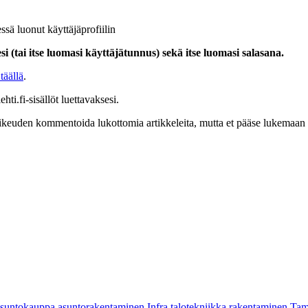
ssä luonut käyttäjäprofiilin
i (tai itse luomasi käyttäjätunnus) sekä itse luomasi salasana.
täällä
.
hti.fi-sisällöt luettavaksesi.
at oikeuden kommentoida lukottomia artikkeleita, mutta et pääse lukemaan l
asuntokauppa
asuntorakentaminen
Infra
talotekniikka
rakentaminen
Tam