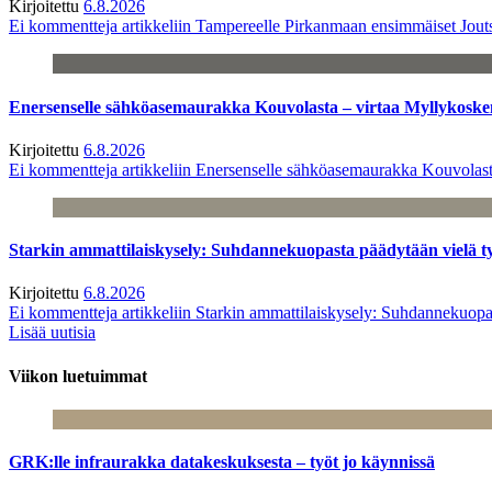
Kirjoitettu
6.8.2026
Ei kommentteja
artikkeliin Tampereelle Pirkanmaan ensimmäiset Jout
Enersenselle sähköasemaurakka Kouvolasta – virtaa Myllykoske
Kirjoitettu
6.8.2026
Ei kommentteja
artikkeliin Enersenselle sähköasemaurakka Kouvolast
Starkin ammattilaiskysely: Suhdannekuopasta päädytään vielä 
Kirjoitettu
6.8.2026
Ei kommentteja
artikkeliin Starkin ammattilaiskysely: Suhdannekuop
Lisää uutisia
Viikon luetuimmat
GRK:lle infraurakka datakeskuksesta – työt jo käynnissä