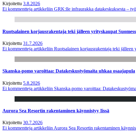
Kirjoitettu
3.8.2026
Ei kommentteja
artikkeliin GRK:lle infraurakka datakeskuksesta – työ
Ruotsalainen korjausrakentaja teki jälleen yrityskaupat Suome
Kirjoitettu
31.7.2026
Ei kommentteja
artikkeliin Ruotsalainen korjausrakentaja teki jälle
Skanska-pomo varoittaa: Datakeskustyömaita uhkaa osaajapula
Kirjoitettu
5.8.2026
Ei kommentteja
artikkeliin Skanska-pomo varoittaa: Datakeskustyöma
Aurora Sea Resortin rakentaminen käynnistyy Iissä
Kirjoitettu
30.7.2026
Ei kommentteja
artikkeliin Aurora Sea Resortin rakentaminen käynnis