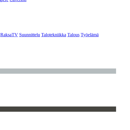
RaksaTV
Suunnittelu
Talotekniikka
Talous
Työelämä