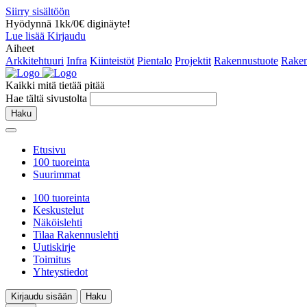
Siirry sisältöön
Hyödynnä 1kk/0€ diginäyte!
Lue lisää
Kirjaudu
Aiheet
Arkkitehtuuri
Infra
Kiinteistöt
Pientalo
Projektit
Rakennustuote
Raken
Kaikki mitä tietää pitää
Hae tältä sivustolta
Haku
Etusivu
100 tuoreinta
Suurimmat
100 tuoreinta
Keskustelut
Näköislehti
Tilaa Rakennuslehti
Uutiskirje
Toimitus
Yhteystiedot
Kirjaudu sisään
Haku