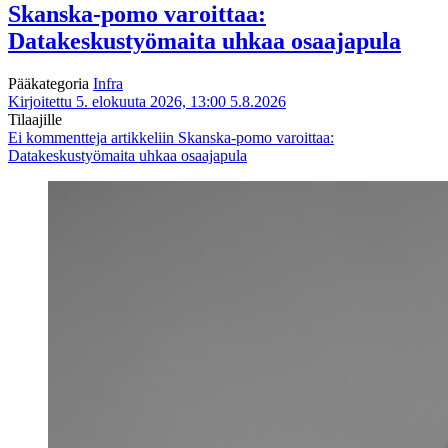
Skanska-pomo varoittaa:
Datakeskustyömaita uhkaa osaajapula
Pääkategoria
Infra
Kirjoitettu 5. elokuuta 2026, 13:00
5.8.2026
Tilaajille
Ei kommentteja
artikkeliin Skanska-pomo varoittaa:
Datakeskustyömaita uhkaa osaajapula