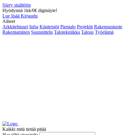
Siirry sisältöön
Hyödynnä 1kk/0€ diginäyte!
Lue lisää
Kirjaudu
Aiheet
Arkkitehtuuri
Infra
Kiinteistöt
Pientalo
Projektit
Rakennustuote
Rakentaminen
Suunnittelu
Talotekniikka
Talous
Työelämä
Kaikki mitä tietää pitää
Hae tältä sivustolta