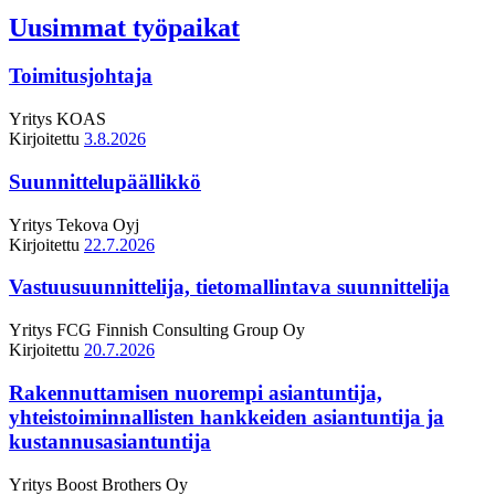
Uusimmat työpaikat
Toimitusjohtaja
Yritys
KOAS
Kirjoitettu
3.8.2026
Suunnittelupäällikkö
Yritys
Tekova Oyj
Kirjoitettu
22.7.2026
Vastuusuunnittelija, tietomallintava suunnittelija
Yritys
FCG Finnish Consulting Group Oy
Kirjoitettu
20.7.2026
Rakennuttamisen nuorempi asiantuntija,
yhteistoiminnallisten hankkeiden asiantuntija ja
kustannusasiantuntija
Yritys
Boost Brothers Oy