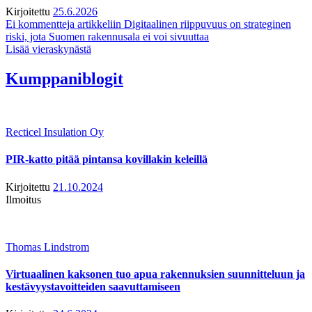
Kirjoitettu
25.6.2026
Ei kommentteja
artikkeliin Digitaalinen riippuvuus on strateginen
riski, jota Suomen rakennusala ei voi sivuuttaa
Lisää vieraskynästä
Kumppaniblogit
Recticel Insulation Oy
PIR-katto pitää pintansa kovillakin keleillä
Kirjoitettu
21.10.2024
Ilmoitus
Thomas Lindstrom
Virtuaalinen kaksonen tuo apua rakennuksien suunnitteluun ja
kestävyystavoitteiden saavuttamiseen