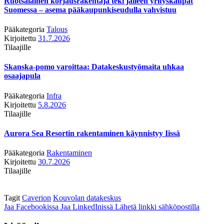
Ruotsalainen korjausrakentaja teki jälleen yrityskaupat
Suomessa – asema pääkaupunkiseudulla vahvistuu
Pääkategoria
Talous
Kirjoitettu
31.7.2026
Tilaajille
Skanska-pomo varoittaa: Datakeskustyömaita uhkaa
osaajapula
Pääkategoria
Infra
Kirjoitettu
5.8.2026
Tilaajille
Aurora Sea Resortin rakentaminen käynnistyy Iissä
Pääkategoria
Rakentaminen
Kirjoitettu
30.7.2026
Tilaajille
Tagit
Caverion
Kouvolan datakeskus
Jaa Facebookissa
Jaa LinkedInissä
Lähetä linkki sähköpostilla