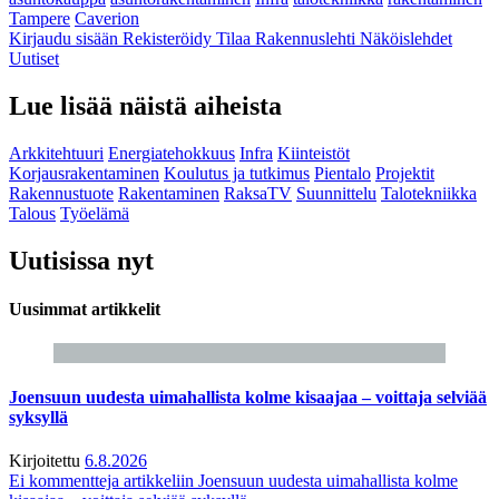
Tampere
Caverion
Kirjaudu sisään
Rekisteröidy
Tilaa Rakennuslehti
Näköislehdet
Uutiset
Lue lisää näistä aiheista
Arkkitehtuuri
Energiatehokkuus
Infra
Kiinteistöt
Korjausrakentaminen
Koulutus ja tutkimus
Pientalo
Projektit
Rakennustuote
Rakentaminen
RaksaTV
Suunnittelu
Talotekniikka
Talous
Työelämä
Uutisissa nyt
Uusimmat artikkelit
Joensuun uudesta uimahallista kolme kisaajaa – voittaja selviää
syksyllä
Kirjoitettu
6.8.2026
Ei kommentteja
artikkeliin Joensuun uudesta uimahallista kolme