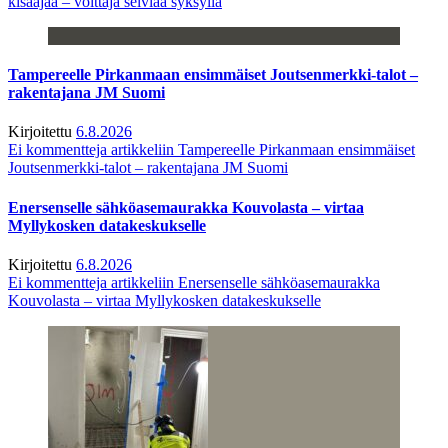
kisaajaa – voittaja selviää syksyllä
Tampereelle Pirkanmaan ensimmäiset Joutsenmerkki-talot –
rakentajana JM Suomi
Kirjoitettu
6.8.2026
Ei kommentteja
artikkeliin Tampereelle Pirkanmaan ensimmäiset
Joutsenmerkki-talot – rakentajana JM Suomi
Enersenselle sähköasemaurakka Kouvolasta – virtaa
Myllykosken datakeskukselle
Kirjoitettu
6.8.2026
Ei kommentteja
artikkeliin Enersenselle sähköasemaurakka
Kouvolasta – virtaa Myllykosken datakeskukselle