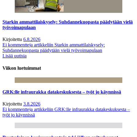
Starkin ammattilaiskysely: Suhdannekuopasta päädytään vielä
työvoimapulaan
Kirjoitettu
6.8.2026
Ei kommentteja
artikkeliin Starkin ammattilaiskysely:
Suhdannekuopasta päädytään vielä työvoimapulaan
Lisää uutisia
Viikon luetuimmat
GRK:lle infraurakka datakeskuksesta – työt jo käynnissä
Kirjoitettu
3.8.2026
Ei kommentteja
artikkeliin GRK:lle infraurakka datakeskuksesta –
työt jo käynnissä