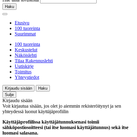
Haku
Etusivu
100 tuoreinta
Suurimmat
100 tuoreinta
Keskustelut
Näköislehti
Tilaa Rakennuslehti
Uutiskirje
Toimitus
Yhteystiedot
Kirjaudu sisään
Haku
Sulje
Kirjaudu sisään
Voit kirjautua sisään, jos olet jo aiemmin rekisteröitynyt ja sen
yhteydessä luonut käyttäjäprofiilin
Käyttäjäprofiilissa käyttäjätunnuksenasi toimii
sähköpostiosoitteesi (tai itse luomasi käyttäjätunnus) sekä itse
luomasi salasana.