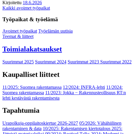
Kirjoitettu
18.6.2026
Kaikki avoimet työpaikat
Työpaikat & työelämä
Avoimet työpaikat
Työelämän uutisia
Teemat & liitteet
Toimialakatsaukset
Suurimmat 2025
Suurimmat 2024
Suurimmat 2023
Suurimmat 2022
Kaupalliset liitteet
11/2025: Suomea rakentamassa
12/2024: INFRA-lehti
11/2024:
Suomea rakentamassa
11/2023: Jokka − Rakennusteollisuus RT:n
lehti kestävästä rakentamisesta
Tapahtumia
Urapolkuja-oppilaitoskiertue 2026-2027
05/2026: Vähähiilinen
rakentaminen & data
10/2025: Rakentamisen kiertotalous 2025:
Jätteistä materiaaleiksi
09/2024: Recticel Talks 2024: Moderni ja