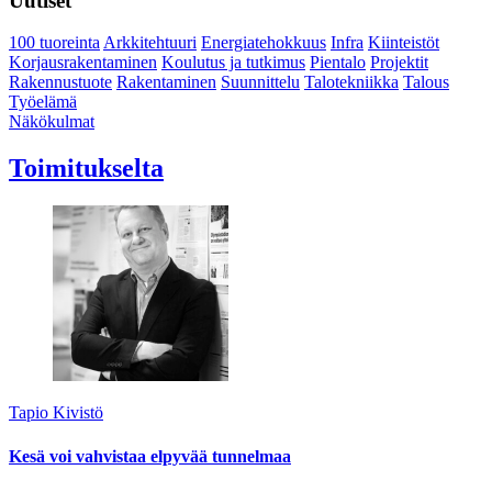
Uutiset
100 tuoreinta
Arkkitehtuuri
Energiatehokkuus
Infra
Kiinteistöt
Korjausrakentaminen
Koulutus ja tutkimus
Pientalo
Projektit
Rakennustuote
Rakentaminen
Suunnittelu
Talotekniikka
Talous
Työelämä
Näkökulmat
Toimitukselta
Tapio Kivistö
Kesä voi vahvistaa elpyvää tunnelmaa