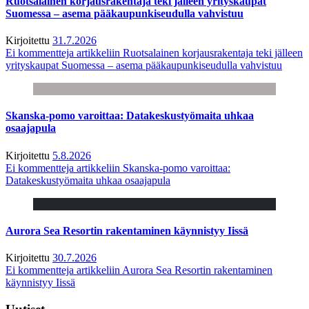
Ruotsalainen korjausrakentaja teki jälleen yrityskaupat
Suomessa – asema pääkaupunkiseudulla vahvistuu
Kirjoitettu
31.7.2026
Ei kommentteja
artikkeliin Ruotsalainen korjausrakentaja teki jälleen
yrityskaupat Suomessa – asema pääkaupunkiseudulla vahvistuu
Skanska-pomo varoittaa: Datakeskustyömaita uhkaa
osaajapula
Kirjoitettu
5.8.2026
Ei kommentteja
artikkeliin Skanska-pomo varoittaa:
Datakeskustyömaita uhkaa osaajapula
Aurora Sea Resortin rakentaminen käynnistyy Iissä
Kirjoitettu
30.7.2026
Ei kommentteja
artikkeliin Aurora Sea Resortin rakentaminen
käynnistyy Iissä