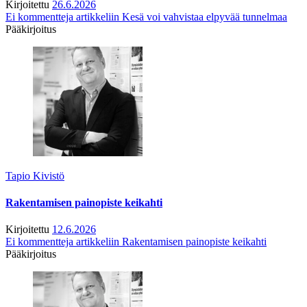
Kirjoitettu
26.6.2026
Ei kommentteja
artikkeliin Kesä voi vahvistaa elpyvää tunnelmaa
Pääkirjoitus
Tapio Kivistö
Rakentamisen painopiste keikahti
Kirjoitettu
12.6.2026
Ei kommentteja
artikkeliin Rakentamisen painopiste keikahti
Pääkirjoitus