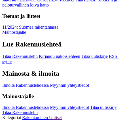
paloturvallinen loiva katto
Teemat ja liitteet
11/2024: Suomea rakentamassa
Mainostajalle
Lue Rakennuslehteä
Tilaa Rakennuslehti
Kirjaudu näköislehteen
Tilaa uutiskirje
RSS-
syöte
Mainosta & ilmoita
Ilmoita Rakennuslehdessä
Myynnin yhteystiedot
Mainostajalle
Ilmoita Rakennuslehdessä
Myynnin yhteystiedot
Tilaa uutiskirje
Tilaa Rakennuslehti
Kategoriat
Rakentaminen
Uutiset