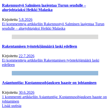
Rakennustyö Salminen laajentaa Turun seudulle –
aluejohtajaksi Heikki Malaska
Kirjoitettu
5.8.2026
Ei kommentteja
artikkeliin Rakennustyö Salminen laajentaa Turun
seudulle – aluejohtajaksi Heikki Malaska
Rakentamisen työntekijämäärä laski edelleen
Kirjoitettu
22.7.2026
Ei kommentteja
artikkeliin Rakentamisen työntekijämäärä laski
edelleen
Asiantuntija: Kustannusohjauksen haaste on johtaminen
Kirjoitettu
30.6.2026
1 kommentti
artikkeliin Asiantuntija: Kustannusohjauksen haaste on
johtaminen
Lisää uutisia