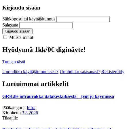
Kirjaudu sisään
Sähköposti tai käyttäjätunnus
Salasana
Kirjaudu sisään
Muista minut
Hyödynnä 1kk/0€ diginäyte!
Tutustu tästä
Unohditko käyttäjätunnuksesi?
Unohditko salasanasi?
Rekisteröidy
Luetuimmat artikkelit
GRK:lle infraurakka datakeskuksesta – työt jo käynnissä
Pääkategoria
Infra
Kirjoitettu
3.8.2026
Tilaajille