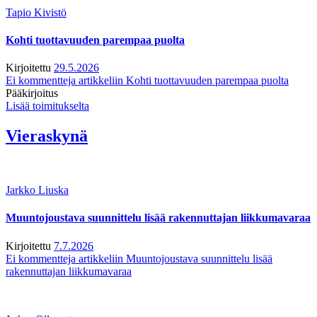
Tapio Kivistö
Kohti tuottavuuden parempaa puolta
Kirjoitettu
29.5.2026
Ei kommentteja
artikkeliin Kohti tuottavuuden parempaa puolta
Pääkirjoitus
Lisää toimitukselta
Vieraskynä
Jarkko Liuska
Muuntojoustava suunnittelu lisää rakennuttajan liikkumavaraa
Kirjoitettu
7.7.2026
Ei kommentteja
artikkeliin Muuntojoustava suunnittelu lisää
rakennuttajan liikkumavaraa