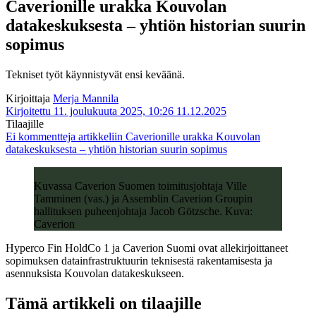
Caverionille urakka Kouvolan
datakeskuksesta – yhtiön historian suurin
sopimus
Tekniset työt käynnistyvät ensi keväänä.
Kirjoittaja
Merja Mannila
Kirjoitettu 11. joulukuuta 2025, 10:26
11.12.2025
Tilaajille
Ei kommentteja
artikkeliin Caverionille urakka Kouvolan
datakeskuksesta – yhtiön historian suurin sopimus
Kuvassa Caverion Suomen toimitusjohtaja Ville
Tamminen (vas.) ja Assemblin Caverion Groupin
hallituksen puheenjohtaja Jacob Götzsche. Kuva:
Caverion
Hyperco Fin HoldCo 1 ja Caverion Suomi ovat allekirjoittaneet
sopimuksen datainfrastruktuurin teknisestä rakentamisesta ja
asennuksista Kouvolan datakeskukseen.
Tämä artikkeli on tilaajille