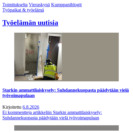
Toimitukselta
Vieraskynä
Kumppaniblogit
Työpaikat & työelämä
Työelämän uutisia
Starkin ammattilaiskysely: Suhdannekuopasta päädytään vielä
työvoimapulaan
Kirjoitettu
6.8.2026
Ei kommentteja
artikkeliin Starkin ammattilaiskysely:
Suhdannekuopasta päädytään vielä työvoimapulaan