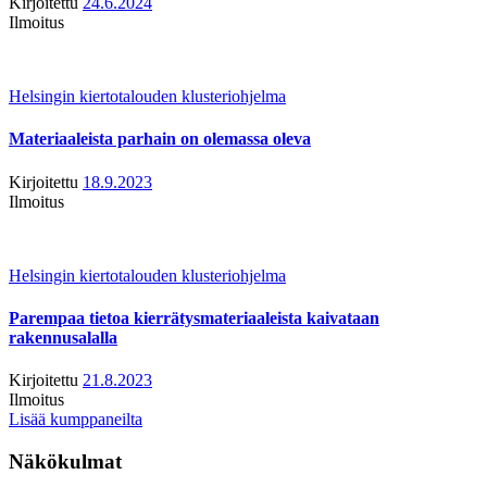
Kirjoitettu
24.6.2024
Ilmoitus
Helsingin kiertotalouden klusteriohjelma
Materiaaleista parhain on olemassa oleva
Kirjoitettu
18.9.2023
Ilmoitus
Helsingin kiertotalouden klusteriohjelma
Parempaa tietoa kierrätysmateriaaleista kaivataan
rakennusalalla
Kirjoitettu
21.8.2023
Ilmoitus
Lisää kumppaneilta
Näkökulmat