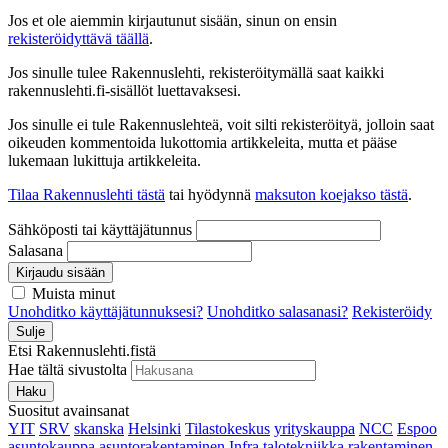
Jos et ole aiemmin kirjautunut sisään, sinun on ensin
rekisteröidyttävä täällä
.
Jos sinulle tulee Rakennuslehti, rekisteröitymällä saat kaikki
rakennuslehti.fi-sisällöt luettavaksesi.
Jos sinulle ei tule Rakennuslehteä, voit silti rekisteröityä, jolloin saat
oikeuden kommentoida lukottomia artikkeleita, mutta et pääse
lukemaan lukittuja artikkeleita.
Tilaa Rakennuslehti tästä
tai hyödynnä
maksuton koejakso tästä
.
Sähköposti tai käyttäjätunnus
Salasana
Kirjaudu sisään
Muista minut
Unohditko käyttäjätunnuksesi?
Unohditko salasanasi?
Rekisteröidy
Sulje
Etsi Rakennuslehti.fistä
Hae tältä sivustolta
Haku
Suositut avainsanat
YIT
SRV
skanska
Helsinki
Tilastokeskus
yrityskauppa
NCC
Espoo
asuntokauppa
asuntorakentaminen
Infra
talotekniikka
rakentaminen