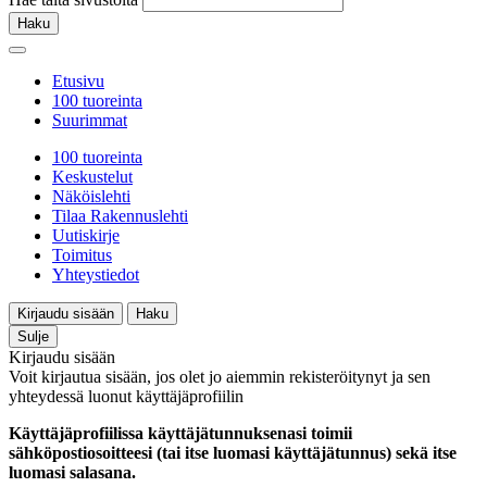
Haku
Etusivu
100 tuoreinta
Suurimmat
100 tuoreinta
Keskustelut
Näköislehti
Tilaa Rakennuslehti
Uutiskirje
Toimitus
Yhteystiedot
Kirjaudu sisään
Haku
Sulje
Kirjaudu sisään
Voit kirjautua sisään, jos olet jo aiemmin rekisteröitynyt ja sen
yhteydessä luonut käyttäjäprofiilin
Käyttäjäprofiilissa käyttäjätunnuksenasi toimii
sähköpostiosoitteesi (tai itse luomasi käyttäjätunnus) sekä itse
luomasi salasana.