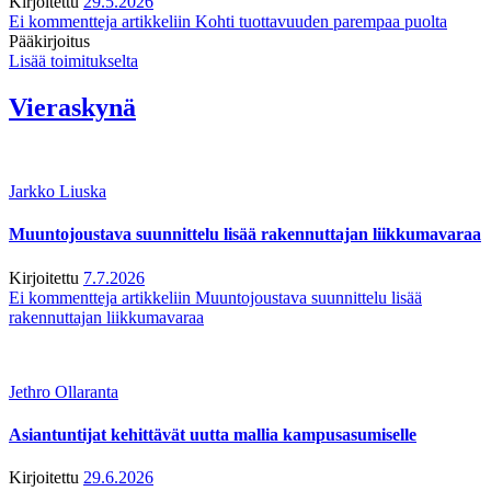
Kirjoitettu
29.5.2026
Ei kommentteja
artikkeliin Kohti tuottavuuden parempaa puolta
Pääkirjoitus
Lisää toimitukselta
Vieraskynä
Jarkko Liuska
Muuntojoustava suunnittelu lisää rakennuttajan liikkumavaraa
Kirjoitettu
7.7.2026
Ei kommentteja
artikkeliin Muuntojoustava suunnittelu lisää
rakennuttajan liikkumavaraa
Jethro Ollaranta
Asiantuntijat kehittävät uutta mallia kampusasumiselle
Kirjoitettu
29.6.2026