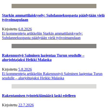
Starkin ammattilaiskysely: Suhdannekuopasta päädytään vielä
työvoimapulaan
Kirjoitettu
6.8.2026
Ei kommentteja
artikkeliin Starkin ammattilaiskysely:
Suhdannekuopasta päädytään vielä työvoimapulaan
Rakennustyö Salminen laajentaa Turun seudulle –
aluejohtajaksi Heikki Malaska
Kirjoitettu
5.8.2026
Ei kommentteja
artikkeliin Rakennustyö Salminen laajentaa Turun
seudulle – aluejohtajaksi Heikki Malaska
Rakentamisen työntekijämäärä laski edelleen
Kirjoitettu
22.7.2026