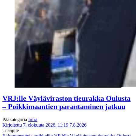
VRJ:lle Väyläviraston tieurakka Oulusta
– Poikkimaantien parantaminen jatkuu
Pääkategoria
Infra
Kirjoitettu 7. elokuuta 2026, 11:19
7.8.2026
Tilaajille
Ei kommentteja
artikkeliin VRJ:lle Väyläviraston tieurakka Oulusta