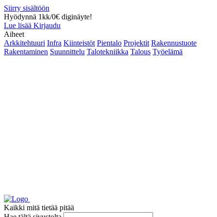
Siirry sisältöön
Hyödynnä 1kk/0€ diginäyte!
Lue lisää
Kirjaudu
Aiheet
Arkkitehtuuri
Infra
Kiinteistöt
Pientalo
Projektit
Rakennustuote
Rakentaminen
Suunnittelu
Talotekniikka
Talous
Työelämä
Kaikki mitä tietää pitää
Hae tältä sivustolta