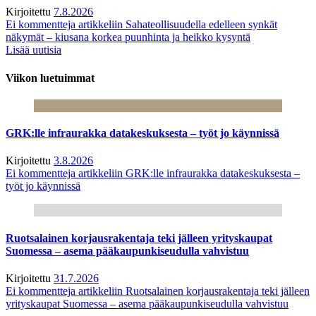
Kirjoitettu
7.8.2026
Ei kommentteja
artikkeliin Sahateollisuudella edelleen synkät
näkymät – kiusana korkea puunhinta ja heikko kysyntä
Lisää uutisia
Viikon luetuimmat
GRK:lle infraurakka datakeskuksesta – työt jo käynnissä
Kirjoitettu
3.8.2026
Ei kommentteja
artikkeliin GRK:lle infraurakka datakeskuksesta –
työt jo käynnissä
Ruotsalainen korjausrakentaja teki jälleen yrityskaupat
Suomessa – asema pääkaupunkiseudulla vahvistuu
Kirjoitettu
31.7.2026
Ei kommentteja
artikkeliin Ruotsalainen korjausrakentaja teki jälleen
yrityskaupat Suomessa – asema pääkaupunkiseudulla vahvistuu