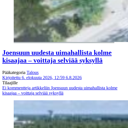
Joensuun uudesta uimahallista kolme
kisaajaa – voittaja selviää syksyllä
Pääkategoria
Talous
Kirjoitettu 6. elokuuta 2026, 12:59
6.8.2026
Tilaajille
Ei kommentteja
artikkeliin Joensuun uudesta uimahallista kolme
kisaajaa – voittaja selviää syksyllä