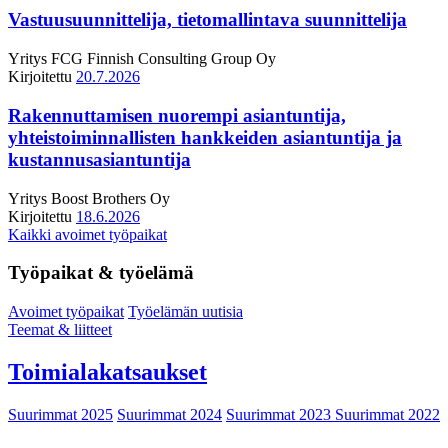
Vastuusuunnittelija, tietomallintava suunnittelija
Yritys
FCG Finnish Consulting Group Oy
Kirjoitettu
20.7.2026
Rakennuttamisen nuorempi asiantuntija,
yhteistoiminnallisten hankkeiden asiantuntija ja
kustannusasiantuntija
Yritys
Boost Brothers Oy
Kirjoitettu
18.6.2026
Kaikki avoimet työpaikat
Työpaikat & työelämä
Avoimet työpaikat
Työelämän uutisia
Teemat & liitteet
Toimialakatsaukset
Suurimmat 2025
Suurimmat 2024
Suurimmat 2023
Suurimmat 2022