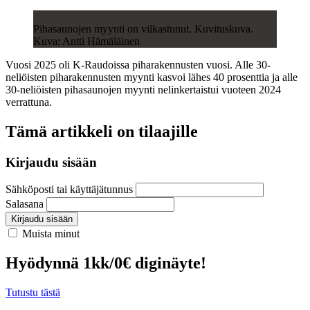
Pihasaunojen myynti on vilkastunut. Kuvituskuva.
Kuva: Antti Hämäläinen
Vuosi 2025 oli K-Raudoissa piharakennusten vuosi. Alle 30-
neliöisten piharakennusten myynti kasvoi lähes 40 prosenttia ja alle
30-neliöisten pihasaunojen myynti nelinkertaistui vuoteen 2024
verrattuna.
Tämä artikkeli on tilaajille
Kirjaudu sisään
Sähköposti tai käyttäjätunnus
Salasana
Kirjaudu sisään
Muista minut
Hyödynnä 1kk/0€ diginäyte!
Tutustu tästä