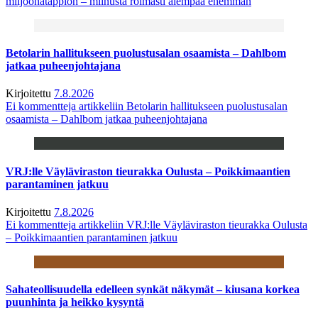
miljoonatappion – miinusta roimasti aiempaa enemmän
Betolarin hallitukseen puolustusalan osaamista – Dahlbom
jatkaa puheenjohtajana
Kirjoitettu
7.8.2026
Ei kommentteja
artikkeliin Betolarin hallitukseen puolustusalan
osaamista – Dahlbom jatkaa puheenjohtajana
VRJ:lle Väyläviraston tieurakka Oulusta – Poikkimaantien
parantaminen jatkuu
Kirjoitettu
7.8.2026
Ei kommentteja
artikkeliin VRJ:lle Väyläviraston tieurakka Oulusta
– Poikkimaantien parantaminen jatkuu
Sahateollisuudella edelleen synkät näkymät – kiusana korkea
puunhinta ja heikko kysyntä