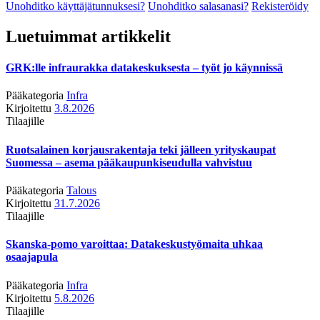
Unohditko käyttäjätunnuksesi?
Unohditko salasanasi?
Rekisteröidy
Luetuimmat artikkelit
GRK:lle infraurakka datakeskuksesta – työt jo käynnissä
Pääkategoria
Infra
Kirjoitettu
3.8.2026
Tilaajille
Ruotsalainen korjausrakentaja teki jälleen yrityskaupat
Suomessa – asema pääkaupunkiseudulla vahvistuu
Pääkategoria
Talous
Kirjoitettu
31.7.2026
Tilaajille
Skanska-pomo varoittaa: Datakeskustyömaita uhkaa
osaajapula
Pääkategoria
Infra
Kirjoitettu
5.8.2026
Tilaajille