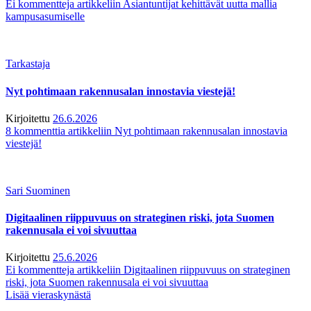
Ei kommentteja
artikkeliin Asiantuntijat kehittävät uutta mallia
kampusasumiselle
Tarkastaja
Nyt pohtimaan rakennusalan innostavia viestejä!
Kirjoitettu
26.6.2026
8 kommenttia
artikkeliin Nyt pohtimaan rakennusalan innostavia
viestejä!
Sari Suominen
Digitaalinen riippuvuus on strateginen riski, jota Suomen
rakennusala ei voi sivuuttaa
Kirjoitettu
25.6.2026
Ei kommentteja
artikkeliin Digitaalinen riippuvuus on strateginen
riski, jota Suomen rakennusala ei voi sivuuttaa
Lisää vieraskynästä