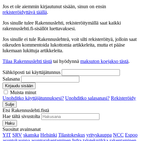
Jos et ole aiemmin kirjautunut sisään, sinun on ensin
rekisteröidyttävä täällä
.
Jos sinulle tulee Rakennuslehti, rekisteröitymällä saat kaikki
rakennuslehti.fi-sisällöt luettavaksesi.
Jos sinulle ei tule Rakennuslehteä, voit silti rekisteröityä, jolloin saat
oikeuden kommentoida lukottomia artikkeleita, mutta et pääse
lukemaan lukittuja artikkeleita.
Tilaa Rakennuslehti tästä
tai hyödynnä
maksuton koejakso tästä
.
Sähköposti tai käyttäjätunnus
Salasana
Kirjaudu sisään
Muista minut
Unohditko käyttäjätunnuksesi?
Unohditko salasanasi?
Rekisteröidy
Sulje
Etsi Rakennuslehti.fistä
Hae tältä sivustolta
Haku
Suositut avainsanat
YIT
SRV
skanska
Helsinki
Tilastokeskus
yrityskauppa
NCC
Espoo
asuntokauppa
asuntorakentaminen
Infra
talotekniikka
rakentaminen