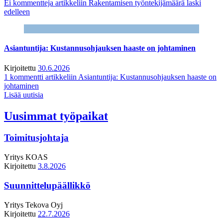
Ei kommentteja
artikkeliin Rakentamisen työntekijämäärä laski
edelleen
Asiantuntija: Kustannusohjauksen haaste on johtaminen
Kirjoitettu
30.6.2026
1 kommentti
artikkeliin Asiantuntija: Kustannusohjauksen haaste on
johtaminen
Lisää uutisia
Uusimmat työpaikat
Toimitusjohtaja
Yritys
KOAS
Kirjoitettu
3.8.2026
Suunnittelupäällikkö
Yritys
Tekova Oyj
Kirjoitettu
22.7.2026