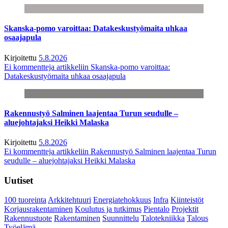
Skanska-pomo varoittaa: Datakeskustyömaita uhkaa
osaajapula
Kirjoitettu
5.8.2026
Ei kommentteja
artikkeliin Skanska-pomo varoittaa:
Datakeskustyömaita uhkaa osaajapula
Rakennustyö Salminen laajentaa Turun seudulle –
aluejohtajaksi Heikki Malaska
Kirjoitettu
5.8.2026
Ei kommentteja
artikkeliin Rakennustyö Salminen laajentaa Turun
seudulle – aluejohtajaksi Heikki Malaska
Uutiset
100 tuoreinta
Arkkitehtuuri
Energiatehokkuus
Infra
Kiinteistöt
Korjausrakentaminen
Koulutus ja tutkimus
Pientalo
Projektit
Rakennustuote
Rakentaminen
Suunnittelu
Talotekniikka
Talous
Työelämä