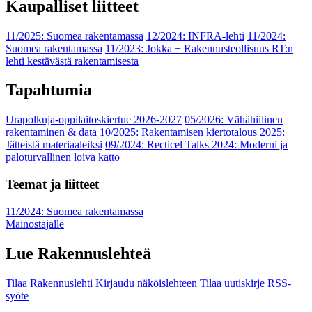
Kaupalliset liitteet
11/2025: Suomea rakentamassa
12/2024: INFRA-lehti
11/2024:
Suomea rakentamassa
11/2023: Jokka − Rakennusteollisuus RT:n
lehti kestävästä rakentamisesta
Tapahtumia
Urapolkuja-oppilaitoskiertue 2026-2027
05/2026: Vähähiilinen
rakentaminen & data
10/2025: Rakentamisen kiertotalous 2025:
Jätteistä materiaaleiksi
09/2024: Recticel Talks 2024: Moderni ja
paloturvallinen loiva katto
Teemat ja liitteet
11/2024: Suomea rakentamassa
Mainostajalle
Lue Rakennuslehteä
Tilaa Rakennuslehti
Kirjaudu näköislehteen
Tilaa uutiskirje
RSS-
syöte