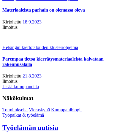
Materiaaleista parhain on olemassa oleva
Kirjoitettu
18.9.2023
Ilmoitus
Helsingin kiertotalouden klusteriohjelma
Parempaa tietoa kierrätysmateriaaleista kaivataan
rakennusalalla
Kirjoitettu
21.8.2023
Ilmoitus
Lisää kumppaneilta
Näkökulmat
Toimitukselta
Vieraskynä
Kumppaniblogit
Työpaikat & työelämä
Työelämän uutisia