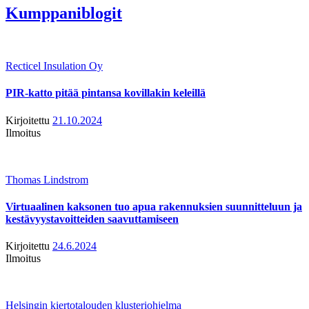
Kumppaniblogit
Recticel Insulation Oy
PIR-katto pitää pintansa kovillakin keleillä
Kirjoitettu
21.10.2024
Ilmoitus
Thomas Lindstrom
Virtuaalinen kaksonen tuo apua rakennuksien suunnitteluun ja
kestävyystavoitteiden saavuttamiseen
Kirjoitettu
24.6.2024
Ilmoitus
Helsingin kiertotalouden klusteriohjelma