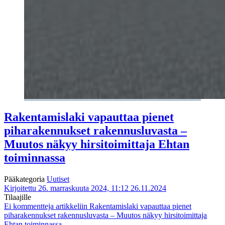
Rakentamislaki vapauttaa pienet
piharakennukset rakennusluvasta –
Muutos näkyy hirsitoimittaja Ehtan
toiminnassa
Pääkategoria
Uutiset
Kirjoitettu 26. marraskuuta 2024, 11:12
26.11.2024
Tilaajille
Ei kommentteja
artikkeliin Rakentamislaki vapauttaa pienet
piharakennukset rakennusluvasta – Muutos näkyy hirsitoimittaja
Ehtan toiminnassa