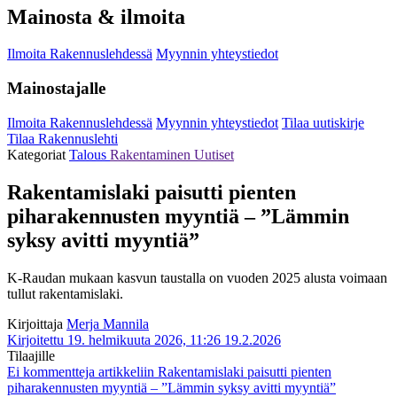
Mainosta & ilmoita
Ilmoita Rakennuslehdessä
Myynnin yhteystiedot
Mainostajalle
Ilmoita Rakennuslehdessä
Myynnin yhteystiedot
Tilaa uutiskirje
Tilaa Rakennuslehti
Kategoriat
Talous
Rakentaminen
Uutiset
Rakentamislaki paisutti pienten
piharakennusten myyntiä – ”Lämmin
syksy avitti myyntiä”
K-Raudan mukaan kasvun taustalla on vuoden 2025 alusta voimaan
tullut rakentamislaki.
Kirjoittaja
Merja Mannila
Kirjoitettu 19. helmikuuta 2026, 11:26
19.2.2026
Tilaajille
Ei kommentteja
artikkeliin Rakentamislaki paisutti pienten
piharakennusten myyntiä – ”Lämmin syksy avitti myyntiä”