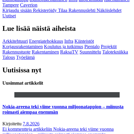
Tampere
Caverion
Kirjaudu sisään
Rekisteröidy
Tilaa Rakennuslehti
Näköislehdet
Uutiset
Lue lisää näistä aiheista
Arkkitehtuuri
Energiatehokkuus
Infra
Kiinteistöt
Korjausrakentaminen
Koulutus ja tutkimus
Pientalo
Projektit
Rakennustuote
Rakentaminen
RaksaTV
Suunnittelu
Talotekniikka
Talous
Työelämä
Uutisissa nyt
Uusimmat artikkelit
Nokia-areena teki viime vuonna miljoonatappion – miinusta
roimasti aiempaa enemmän
Kirjoitettu
7.8.2026
Ei kommentteja
artikkeliin Nokia-areena teki viime vuonna