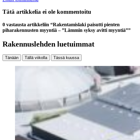
Tätä artikkelia ei ole kommentoitu
0 vastausta artikkeliin “Rakentamislaki paisutti pienten
piharakennusten myyntiä – ”Lämmin syksy avitti myyntiä””
Rakennuslehden luetuimmat
Tänään
Tällä viikolla
Tässä kuussa