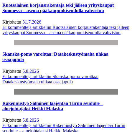
Ruotsalainen korjausrakentaja teki jälleen yrityskaupat
Suomessa – asema pääkaupunkiseudulla vahvistuu
Kirjoitettu
31.7.2026
Ei kommentteja
artikkeliin Ruotsalainen korjausrakentaja teki jälleen
yrityskaupat Suomessa – asema pääkaupunkiseudulla vahvistuu
Skanska-pomo varoittaa: Datakeskustyömaita uhkaa
osaajapula
Kirjoitettu
5.8.2026
Ei kommentteja
artikkeliin Skanska-pomo varoittaa:
Datakeskustyömaita uhkaa osaajapula
Rakennustyö Salminen laajentaa Turun seudulle –
aluejohtajaksi Heikki Malaska
Kirjoitettu
5.8.2026
Ei kommentteja
artikkeliin Rakennustyö Salminen laajentaa Turun
seudulle – aluejohtajaksi Heikki Malaska