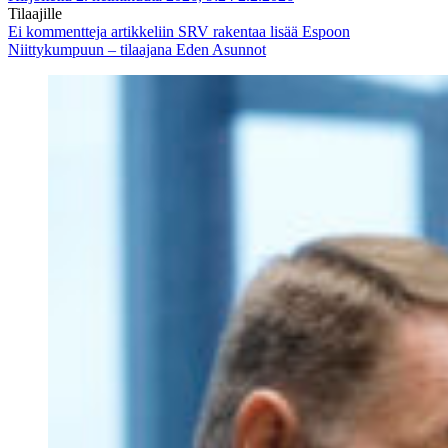
Tilaajille
Ei kommentteja
artikkeliin SRV rakentaa lisää Espoon
Niittykumpuun – tilaajana Eden Asunnot