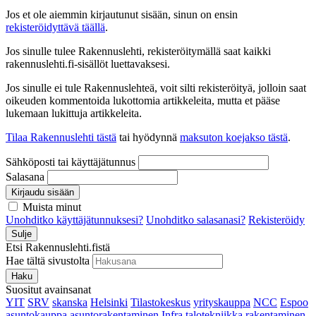
Jos et ole aiemmin kirjautunut sisään, sinun on ensin
rekisteröidyttävä täällä
.
Jos sinulle tulee Rakennuslehti, rekisteröitymällä saat kaikki
rakennuslehti.fi-sisällöt luettavaksesi.
Jos sinulle ei tule Rakennuslehteä, voit silti rekisteröityä, jolloin saat
oikeuden kommentoida lukottomia artikkeleita, mutta et pääse
lukemaan lukittuja artikkeleita.
Tilaa Rakennuslehti tästä
tai hyödynnä
maksuton koejakso tästä
.
Sähköposti tai käyttäjätunnus
Salasana
Kirjaudu sisään
Muista minut
Unohditko käyttäjätunnuksesi?
Unohditko salasanasi?
Rekisteröidy
Sulje
Etsi Rakennuslehti.fistä
Hae tältä sivustolta
Haku
Suositut avainsanat
YIT
SRV
skanska
Helsinki
Tilastokeskus
yrityskauppa
NCC
Espoo
asuntokauppa
asuntorakentaminen
Infra
talotekniikka
rakentaminen