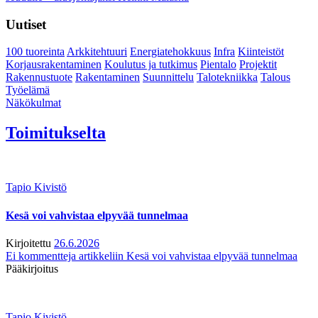
Uutiset
100 tuoreinta
Arkkitehtuuri
Energiatehokkuus
Infra
Kiinteistöt
Korjausrakentaminen
Koulutus ja tutkimus
Pientalo
Projektit
Rakennustuote
Rakentaminen
Suunnittelu
Talotekniikka
Talous
Työelämä
Näkökulmat
Toimitukselta
Tapio Kivistö
Kesä voi vahvistaa elpyvää tunnelmaa
Kirjoitettu
26.6.2026
Ei kommentteja
artikkeliin Kesä voi vahvistaa elpyvää tunnelmaa
Pääkirjoitus
Tapio Kivistö