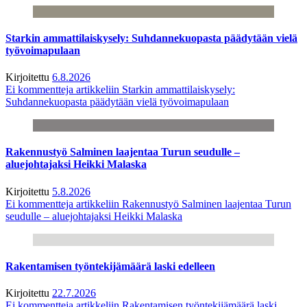
Starkin ammattilaiskysely: Suhdannekuopasta päädytään vielä
työvoimapulaan
Kirjoitettu
6.8.2026
Ei kommentteja
artikkeliin Starkin ammattilaiskysely:
Suhdannekuopasta päädytään vielä työvoimapulaan
Rakennustyö Salminen laajentaa Turun seudulle –
aluejohtajaksi Heikki Malaska
Kirjoitettu
5.8.2026
Ei kommentteja
artikkeliin Rakennustyö Salminen laajentaa Turun
seudulle – aluejohtajaksi Heikki Malaska
Rakentamisen työntekijämäärä laski edelleen
Kirjoitettu
22.7.2026
Ei kommentteja
artikkeliin Rakentamisen työntekijämäärä laski