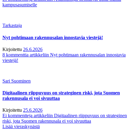
kampusasumiselle
Tarkastaja
Nyt pohtimaan rakennusalan innostavia viestejä!
Kirjoitettu
26.6.2026
8 kommenttia
artikkeliin Nyt pohtimaan rakennusalan innostavia
viestejä!
Sari Suominen
Digitaalinen riippuvuus on strateginen riski, jota Suomen
rakennusala ei voi sivuuttaa
Kirjoitettu
25.6.2026
Ei kommentteja
artikkeliin Digitaalinen riippuvuus on strateginen
riski, jota Suomen rakennusala ei voi sivuuttaa
Lisää vieraskynästä