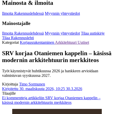
Mainosta & ilmoita
Ilmoita Rakennuslehdessä
Myynnin yhteystiedot
Mainostajalle
Ilmoita Rakennuslehdessä
Myynnin yhteystiedot
Tilaa uutiskirje
Tilaa Rakennuslehti
Kategoriat
Korjausrakentaminen
Arkkitehtuuri
Uutiset
SRV korjaa Otaniemen kappelin – käsissä
modernin arkkitehtuurin merkkiteos
Työt käynnistyvät huhtikuussa 2026 ja hankkeen arvioidaan
valmistuvan syyskuussa 2027.
Kirjoittaja
Timo Sormunen
Kirjoitettu 30. maaliskuuta 2026, 10:25
30.3.2026
Tilaajille
Ei kommentteja
artikkeliin SRV korjaa Otaniemen kappelin –
käsissä modernin arkkitehtuurin merkkiteos