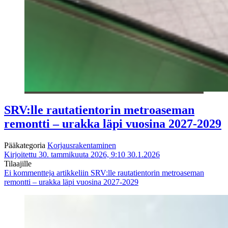
SRV:lle rautatientorin metroaseman
remontti – urakka läpi vuosina 2027-2029
Pääkategoria
Korjausrakentaminen
Kirjoitettu 30. tammikuuta 2026, 9:10
30.1.2026
Tilaajille
Ei kommentteja
artikkeliin SRV:lle rautatientorin metroaseman
remontti – urakka läpi vuosina 2027-2029