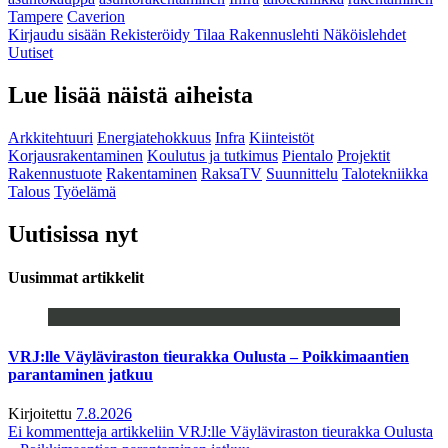
Tampere
Caverion
Kirjaudu sisään
Rekisteröidy
Tilaa Rakennuslehti
Näköislehdet
Uutiset
Lue lisää näistä aiheista
Arkkitehtuuri
Energiatehokkuus
Infra
Kiinteistöt
Korjausrakentaminen
Koulutus ja tutkimus
Pientalo
Projektit
Rakennustuote
Rakentaminen
RaksaTV
Suunnittelu
Talotekniikka
Talous
Työelämä
Uutisissa nyt
Uusimmat artikkelit
VRJ:lle Väyläviraston tieurakka Oulusta – Poikkimaantien
parantaminen jatkuu
Kirjoitettu
7.8.2026
Ei kommentteja
artikkeliin VRJ:lle Väyläviraston tieurakka Oulusta