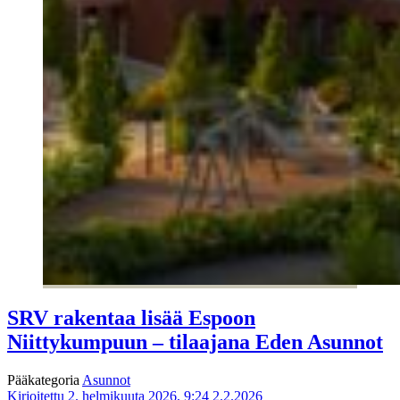
SRV rakentaa lisää Espoon
Niittykumpuun – tilaajana Eden Asunnot
Pääkategoria
Asunnot
Kirjoitettu 2. helmikuuta 2026, 9:24
2.2.2026