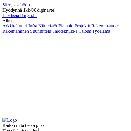
Siirry sisältöön
Hyödynnä 1kk/0€ diginäyte!
Lue lisää
Kirjaudu
Aiheet
Arkkitehtuuri
Infra
Kiinteistöt
Pientalo
Projektit
Rakennustuote
Rakentaminen
Suunnittelu
Talotekniikka
Talous
Työelämä
Kaikki mitä tietää pitää
Hae tältä sivustolta