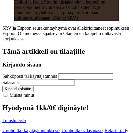
Heikki ja Kaija Sirenin käsialaa oleva kappeli on
perusparannettu viimeksi 20 vuotta sitten. Nyt
Otaniemen pyhättö ja sen piha peruskorjataan
kokonaisuudessaan. (Kuva: SRV)
SRV ja Espoon seurakuntayhtymä ovat allekirjoittaneet sopimuksen
Espoon Otaniemessä sijaitsevan Otaniemen kappelin mittavasta
korjauksesta.
Tämä artikkeli on tilaajille
Kirjaudu sisään
Sähköposti tai käyttäjätunnus
Salasana
Kirjaudu sisään
Muista minut
Hyödynnä 1kk/0€ diginäyte!
Tutustu tästä
Unohditko käyttäjätunnuksesi?
Unohditko salasanasi?
Rekisteröidy