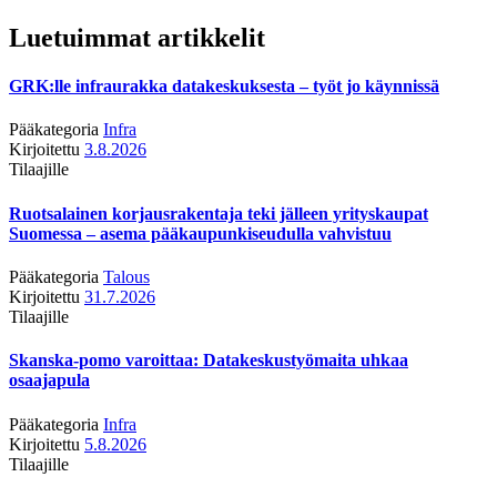
Luetuimmat artikkelit
GRK:lle infraurakka datakeskuksesta – työt jo käynnissä
Pääkategoria
Infra
Kirjoitettu
3.8.2026
Tilaajille
Ruotsalainen korjausrakentaja teki jälleen yrityskaupat
Suomessa – asema pääkaupunkiseudulla vahvistuu
Pääkategoria
Talous
Kirjoitettu
31.7.2026
Tilaajille
Skanska-pomo varoittaa: Datakeskustyömaita uhkaa
osaajapula
Pääkategoria
Infra
Kirjoitettu
5.8.2026
Tilaajille