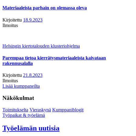
Materiaaleista parhain on olemassa oleva
Kirjoitettu
18.9.2023
Ilmoitus
Helsingin kiertotalouden klusteriohjelma
Parempaa tietoa kierrätysmateriaaleista kaivataan
rakennusalalla
Kirjoitettu
21.8.2023
Ilmoitus
Lisää kumppaneilta
Näkökulmat
Toimitukselta
Vieraskynä
Kumppaniblogit
Työpaikat & työelämä
Työelämän uutisia