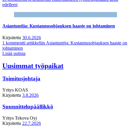
edelleen
Asiantuntija: Kustannusohjauksen haaste on johtaminen
Kirjoitettu
30.6.2026
1 kommentti
artikkeliin Asiantuntija: Kustannusohjauksen haaste on
johtaminen
Lisää uutisia
Uusimmat työpaikat
Toimitusjohtaja
Yritys
KOAS
Kirjoitettu
3.8.2026
Suunnittelupäällikkö
Yritys
Tekova Oyj
Kirjoitettu
22.7.2026