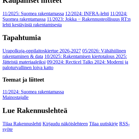
Kaupalliset liitteet
11/2025: Suomea rakentamassa
12/2024: INFRA-lehti
11/2024:
Suomea rakentamassa
11/2023: Jokka − Rakennusteollisuus RT:n
lehti kestävästä rakentamisesta
Tapahtumia
Urapolkuja-oppilaitoskiertue 2026-2027
05/2026: Vähähiilinen
rakentaminen & data
10/2025: Rakentamisen kiertotalous 2025:
Jätteistä materiaaleiksi
09/2024: Recticel Talks 2024: Moderni ja
paloturvallinen loiva katto
Teemat ja liitteet
11/2024: Suomea rakentamassa
Mainostajalle
Lue Rakennuslehteä
Tilaa Rakennuslehti
Kirjaudu näköislehteen
Tilaa uutiskirje
RSS-
syöte