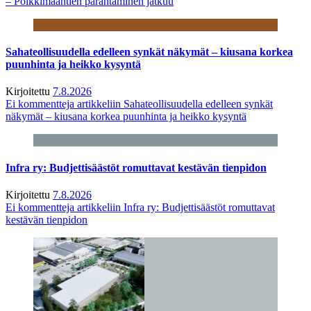
– Poikkimaantien parantaminen jatkuu
Sahateollisuudella edelleen synkät näkymät – kiusana korkea
puunhinta ja heikko kysyntä
Kirjoitettu
7.8.2026
Ei kommentteja
artikkeliin Sahateollisuudella edelleen synkät
näkymät – kiusana korkea puunhinta ja heikko kysyntä
Infra ry: Budjettisäästöt romuttavat kestävän tienpidon
Kirjoitettu
7.8.2026
Ei kommentteja
artikkeliin Infra ry: Budjettisäästöt romuttavat
kestävän tienpidon