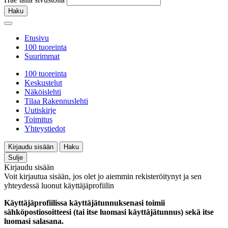
Haku
Etusivu
100 tuoreinta
Suurimmat
100 tuoreinta
Keskustelut
Näköislehti
Tilaa Rakennuslehti
Uutiskirje
Toimitus
Yhteystiedot
Kirjaudu sisään
Haku
Sulje
Kirjaudu sisään
Voit kirjautua sisään, jos olet jo aiemmin rekisteröitynyt ja sen
yhteydessä luonut käyttäjäprofiilin
Käyttäjäprofiilissa käyttäjätunnuksenasi toimii
sähköpostiosoitteesi (tai itse luomasi käyttäjätunnus) sekä itse
luomasi salasana.