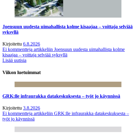
Joensuun uudesta uimahallista kolme kisaajaa – voittaja selviää
syksyllä
Kirjoitettu
6.8.2026
Ei kommentteja
artikkeliin Joensuun uudesta uimahallista kolme
kisaajaa – voittaja selviää syksyllä
Lisää uutisia
Viikon luetuimmat
GRK:lle infraurakka datakeskuksesta – työt jo käynnissä
Kirjoitettu
3.8.2026
Ei kommentteja
artikkeliin GRK:lle infraurakka datakeskuksesta –
työt jo käynnissä