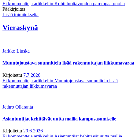
Ei kommentteja
artikkeliin Kohti tuottavuuden parempaa puolta
Pääkirjoitus
Lisää toimitukselta
Vieraskynä
Jarkko Liuska
Muuntojoustava suunnittelu lisää rakennuttajan liikkumavaraa
Kirjoitettu
7.7.2026
Ei kommentteja
artikkeliin Muuntojoustava suunnittelu lisää
rakennuttajan liikkumavaraa
Jethro Ollaranta
Asiantuntijat kehittävät uutta mallia kampusasumiselle
Kirjoitettu
29.6.2026
Ei kommentteja
artikkeliin Asiantuntijat kehittävät uutta mallia