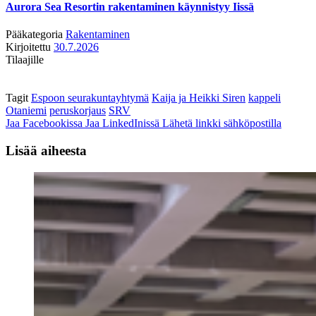
Aurora Sea Resortin rakentaminen käynnistyy Iissä
Pääkategoria
Rakentaminen
Kirjoitettu
30.7.2026
Tilaajille
Tagit
Espoon seurakuntayhtymä
Kaija ja Heikki Siren
kappeli
Otaniemi
peruskorjaus
SRV
Jaa Facebookissa
Jaa LinkedInissä
Lähetä linkki sähköpostilla
Lisää aiheesta