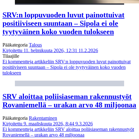
SRV:n loppuvuoden luvut painottuivat
positiiviseen suuntaan – Sipola ei ole
tyytyväinen koko vuoden tulokseen
Pääkategoria
Talous
Kirjoitettu 11. helmikuuta 2026, 12:31
11.2.2026
Tilaajille
Ei kommentteja
artikkeliin SRV:n loppuvuoden luvut painottuivat
positiiviseen suuntaan – Sipola ei ole tyytyväinen koko vuoden
tulokseen
SRV aloittaa poliisiaseman rakennustyöt
Rovaniemellä – urakan arvo 48 miljoonaa
Pääkategoria
Rakentaminen
Kirjoitettu 9. maaliskuuta 2026, 8:44
9.3.2026
Ei kommentteja
artikkeliin SRV aloittaa poliisiaseman rakennustyöt
Rovaniemellä – urakan arvo 48 miljoonaa