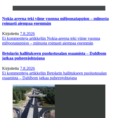
Nokia-areena teki viime vuonna miljoonatappion – miinusta
roimasti aiempaa enemmän
Kirjoitettu
7.8.2026
Ei kommentteja
artikkeliin Nokia-areena teki viime vuonna
miljoonatappion – miinusta roimasti aiempaa enemmän
Betolarin hallitukseen puolustusalan osaamista – Dahlbom
jatkaa puheenjohtajana
Kirjoitettu
7.8.2026
Ei kommentteja
artikkeliin Betolarin hallitukseen puolustusalan
osaamista – Dahlbom jatkaa puheenjohtajana