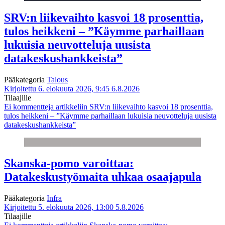
SRV:n liikevaihto kasvoi 18 prosenttia,
tulos heikkeni – ”Käymme parhaillaan
lukuisia neuvotteluja uusista
datakeskushankkeista”
Pääkategoria
Talous
Kirjoitettu 6. elokuuta 2026, 9:45
6.8.2026
Tilaajille
Ei kommentteja
artikkeliin SRV:n liikevaihto kasvoi 18 prosenttia,
tulos heikkeni – ”Käymme parhaillaan lukuisia neuvotteluja uusista
datakeskushankkeista”
Skanska-pomo varoittaa:
Datakeskustyömaita uhkaa osaajapula
Pääkategoria
Infra
Kirjoitettu 5. elokuuta 2026, 13:00
5.8.2026
Tilaajille