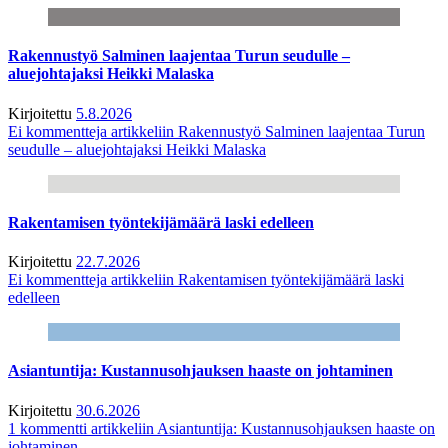
Rakennustyö Salminen laajentaa Turun seudulle –
aluejohtajaksi Heikki Malaska
Kirjoitettu
5.8.2026
Ei kommentteja
artikkeliin Rakennustyö Salminen laajentaa Turun
seudulle – aluejohtajaksi Heikki Malaska
Rakentamisen työntekijämäärä laski edelleen
Kirjoitettu
22.7.2026
Ei kommentteja
artikkeliin Rakentamisen työntekijämäärä laski
edelleen
Asiantuntija: Kustannusohjauksen haaste on johtaminen
Kirjoitettu
30.6.2026
1 kommentti
artikkeliin Asiantuntija: Kustannusohjauksen haaste on
johtaminen