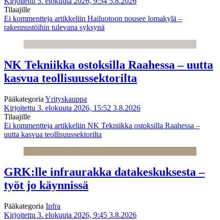
Kirjoitettu 5. elokuuta 2026, 9:54
5.8.2026
Tilaajille
Ei kommentteja
artikkeliin Hailuotoon nousee lomakylä –
rakennustöihin tulevana syksynä
NK Tekniikka ostoksilla Raahessa – uutta
kasvua teollisuussektorilta
Pääkategoria
Yrityskauppa
Kirjoitettu 3. elokuuta 2026, 15:52
3.8.2026
Tilaajille
Ei kommentteja
artikkeliin NK Tekniikka ostoksilla Raahessa –
uutta kasvua teollisuussektorilta
GRK:lle infraurakka datakeskuksesta –
työt jo käynnissä
Pääkategoria
Infra
Kirjoitettu 3. elokuuta 2026, 9:45
3.8.2026