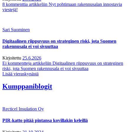
8 kommenttia
artikkeliin Nyt pohtimaan rakennusalan innostavia
viestejä!
Sari Suominen
Digitaalinen riippuvuus on strateginen riski, jota Suomen
rakennusala ei voi sivuuttaa
Kirjoitettu
25.6.2026
Ei kommentteja
artikkeliin Digitaalinen riippuvuus on strateginen
riski, jota Suomen rakennusala ei voi sivuuttaa
Lisää vieraskynästä
Kumppaniblogit
Recticel Insulation Oy
PIR-katto pitää pintansa kovillakin keleillä