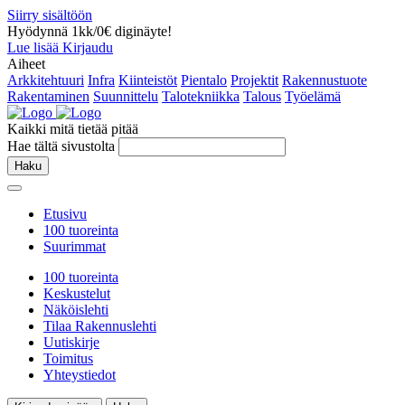
Siirry sisältöön
Hyödynnä 1kk/0€ diginäyte!
Lue lisää
Kirjaudu
Aiheet
Arkkitehtuuri
Infra
Kiinteistöt
Pientalo
Projektit
Rakennustuote
Rakentaminen
Suunnittelu
Talotekniikka
Talous
Työelämä
Kaikki mitä tietää pitää
Hae tältä sivustolta
Haku
Etusivu
100 tuoreinta
Suurimmat
100 tuoreinta
Keskustelut
Näköislehti
Tilaa Rakennuslehti
Uutiskirje
Toimitus
Yhteystiedot