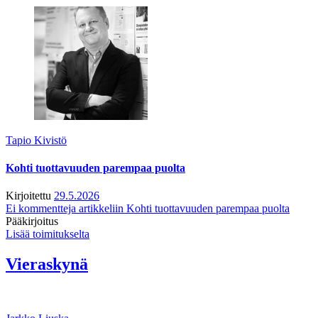
Tapio Kivistö
Kohti tuottavuuden parempaa puolta
Kirjoitettu
29.5.2026
Ei kommentteja
artikkeliin Kohti tuottavuuden parempaa puolta
Pääkirjoitus
Lisää toimitukselta
Vieraskynä