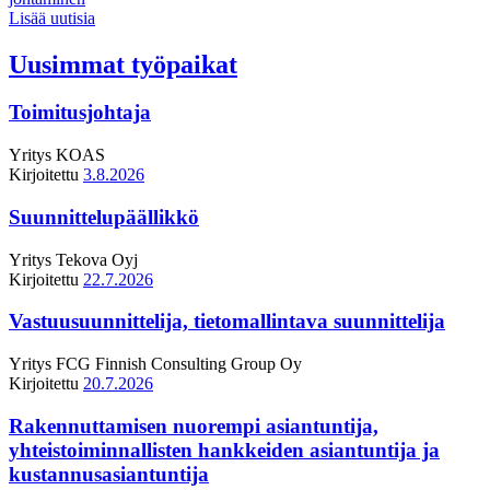
Lisää uutisia
Uusimmat työpaikat
Toimitusjohtaja
Yritys
KOAS
Kirjoitettu
3.8.2026
Suunnittelupäällikkö
Yritys
Tekova Oyj
Kirjoitettu
22.7.2026
Vastuusuunnittelija, tietomallintava suunnittelija
Yritys
FCG Finnish Consulting Group Oy
Kirjoitettu
20.7.2026
Rakennuttamisen nuorempi asiantuntija,
yhteistoiminnallisten hankkeiden asiantuntija ja
kustannusasiantuntija