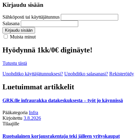
Kirjaudu sisään
Sähköposti tai käyttäjätunnus
Salasana
Kirjaudu sisään
Muista minut
Hyödynnä 1kk/0€ diginäyte!
Tutustu tästä
Unohditko käyttäjätunnuksesi?
Unohditko salasanasi?
Rekisteröidy
Luetuimmat artikkelit
GRK:lle infraurakka datakeskuksesta – työt jo käynnissä
Pääkategoria
Infra
Kirjoitettu
3.8.2026
Tilaajille
Ruotsalainen korjausrakentaja teki jälleen yrityskaupat