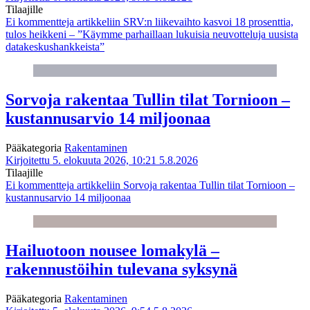
Tilaajille
Ei kommentteja
artikkeliin SRV:n liikevaihto kasvoi 18 prosenttia,
tulos heikkeni – ”Käymme parhaillaan lukuisia neuvotteluja uusista
datakeskushankkeista”
Sorvoja rakentaa Tullin tilat Tornioon –
kustannusarvio 14 miljoonaa
Pääkategoria
Rakentaminen
Kirjoitettu 5. elokuuta 2026, 10:21
5.8.2026
Tilaajille
Ei kommentteja
artikkeliin Sorvoja rakentaa Tullin tilat Tornioon –
kustannusarvio 14 miljoonaa
Hailuotoon nousee lomakylä –
rakennustöihin tulevana syksynä
Pääkategoria
Rakentaminen