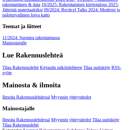
rakentaminen & data
10/2025: Rakentamisen kiertotalous 2025:
Jätteistä materiaaleiksi
09/2024: Recticel Talks 2024: Moderni ja
paloturvallinen loiva katto
Teemat ja liitteet
11/2024: Suomea rakentamassa
Mainostajalle
Lue Rakennuslehteä
Tilaa Rakennuslehti
Kirjaudu näköislehteen
Tilaa uutiskirje
RSS-
syöte
Mainosta & ilmoita
Ilmoita Rakennuslehdessä
Myynnin yhteystiedot
Mainostajalle
Ilmoita Rakennuslehdessä
Myynnin yhteystiedot
Tilaa uutiskirje
Tilaa Rakennuslehti