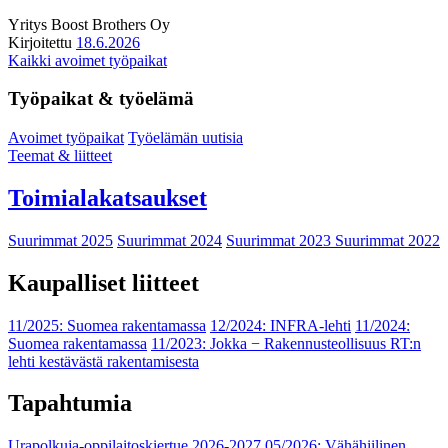
Yritys
Boost Brothers Oy
Kirjoitettu
18.6.2026
Kaikki avoimet työpaikat
Työpaikat & työelämä
Avoimet työpaikat
Työelämän uutisia
Teemat & liitteet
Toimialakatsaukset
Suurimmat 2025
Suurimmat 2024
Suurimmat 2023
Suurimmat 2022
Kaupalliset liitteet
11/2025: Suomea rakentamassa
12/2024: INFRA-lehti
11/2024:
Suomea rakentamassa
11/2023: Jokka − Rakennusteollisuus RT:n
lehti kestävästä rakentamisesta
Tapahtumia
Urapolkuja-oppilaitoskiertue 2026-2027
05/2026: Vähähiilinen