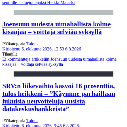
seudulle – aluejohtajaksi Heikki Malaska
Joensuun uudesta uimahallista kolme
kisaajaa – voittaja selviää syksyllä
Pääkategoria
Talous
Kirjoitettu 6. elokuuta 2026, 12:59
6.8.2026
Tilaajille
Ei kommentteja
artikkeliin Joensuun uudesta uimahallista kolme
kisaajaa – voittaja selviää syksyllä
SRV:n liikevaihto kasvoi 18 prosenttia,
tulos heikkeni – ”Käymme parhaillaan
lukuisia neuvotteluja uusista
datakeskushankkeista”
Pääkategoria
Talous
Kirjoitettu 6. elokuuta 2026, 9:45
6.8.2026