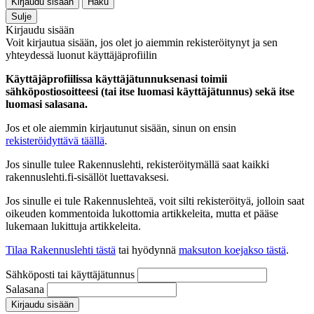
Kirjaudu sisään
Haku
Sulje
Kirjaudu sisään
Voit kirjautua sisään, jos olet jo aiemmin rekisteröitynyt ja sen
yhteydessä luonut käyttäjäprofiilin
Käyttäjäprofiilissa käyttäjätunnuksenasi toimii
sähköpostiosoitteesi (tai itse luomasi käyttäjätunnus) sekä itse
luomasi salasana.
Jos et ole aiemmin kirjautunut sisään, sinun on ensin
rekisteröidyttävä täällä
.
Jos sinulle tulee Rakennuslehti, rekisteröitymällä saat kaikki
rakennuslehti.fi-sisällöt luettavaksesi.
Jos sinulle ei tule Rakennuslehteä, voit silti rekisteröityä, jolloin saat
oikeuden kommentoida lukottomia artikkeleita, mutta et pääse
lukemaan lukittuja artikkeleita.
Tilaa Rakennuslehti tästä
tai hyödynnä
maksuton koejakso tästä
.
Sähköposti tai käyttäjätunnus
Salasana
Kirjaudu sisään