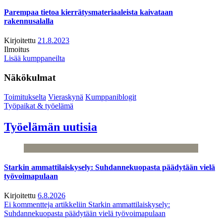
Parempaa tietoa kierrätysmateriaaleista kaivataan
rakennusalalla
Kirjoitettu
21.8.2023
Ilmoitus
Lisää kumppaneilta
Näkökulmat
Toimitukselta
Vieraskynä
Kumppaniblogit
Työpaikat & työelämä
Työelämän uutisia
Starkin ammattilaiskysely: Suhdannekuopasta päädytään vielä
työvoimapulaan
Kirjoitettu
6.8.2026
Ei kommentteja
artikkeliin Starkin ammattilaiskysely:
Suhdannekuopasta päädytään vielä työvoimapulaan