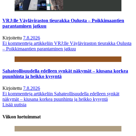
VRJ:lle Väyläviraston tieurakka Oulusta – Poikkimaantien
parantaminen jatkuu
Kirjoitettu
7.8.2026
Ei kommentteja
artikkeliin VRJ:lle Väyläviraston tieurakka Oulusta
– Poikkimaantien parantaminen jatkuu
Sahateollisuudella edelleen synkät näkymät – kiusana korkea
puunhinta ja heikko kysyntä
Kirjoitettu
7.8.2026
Ei kommentteja
artikkeliin Sahateollisuudella edelleen synkät
näkymät – kiusana korkea puunhinta ja heikko kysyntä
Lisää uutisia
Viikon luetuimmat