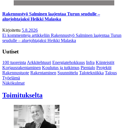
Rakennustyö Salminen laajentaa Turun seudulle –
aluejohtajaksi Heikki Malaska
Kirjoitettu
5.8.2026
Ei kommentteja
artikkeliin Rakennustyö Salminen laajentaa Turun
seudulle – aluejohtajaksi Heikki Malaska
Uutiset
100 tuoreinta
Arkkitehtuuri
Energiatehokkuus
Infra
Kiinteistöt
Korjausrakentaminen
Koulutus ja tutkimus
Pientalo
Projektit
Rakennustuote
Rakentaminen
Suunnittelu
Talotekniikka
Talous
Työelämä
Näkökulmat
Toimitukselta