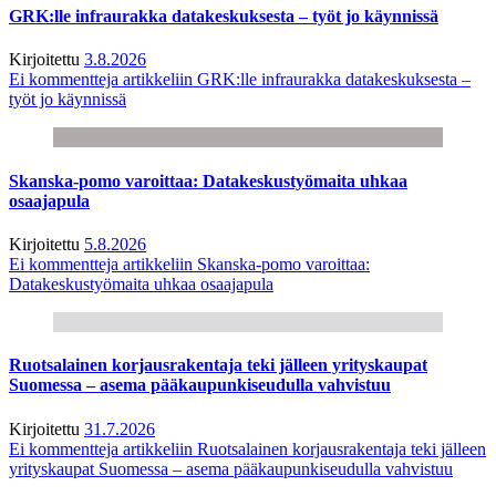
GRK:lle infraurakka datakeskuksesta – työt jo käynnissä
Kirjoitettu
3.8.2026
Ei kommentteja
artikkeliin GRK:lle infraurakka datakeskuksesta –
työt jo käynnissä
Skanska-pomo varoittaa: Datakeskustyömaita uhkaa
osaajapula
Kirjoitettu
5.8.2026
Ei kommentteja
artikkeliin Skanska-pomo varoittaa:
Datakeskustyömaita uhkaa osaajapula
Ruotsalainen korjausrakentaja teki jälleen yrityskaupat
Suomessa – asema pääkaupunkiseudulla vahvistuu
Kirjoitettu
31.7.2026
Ei kommentteja
artikkeliin Ruotsalainen korjausrakentaja teki jälleen
yrityskaupat Suomessa – asema pääkaupunkiseudulla vahvistuu