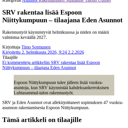
Kategoriat
Asunnot
Rakentaminen
Suhdanne
Talous
Uutiset
SRV rakentaa lisää Espoon
Niittykumpuun – tilaajana Eden Asunnot
Rakennustyöt käynnistyvät helmikuussa ja niiden on määrä
valmistua keväällä 2027.
Kirjoittaja
Timo Sormunen
Kirjoitettu 2. helmikuuta 2026, 9:24
2.2.2026
Tilaajille
Ei kommentteja
artikkeliin SRV rakentaa lisää Espoon
Niittykumpuun – tilaajana Eden Asunnot
Espoon Niittykumpuun tulee jälleen lisää vuokra-
asuntoja, kun SRV käynnistää kahdeksankerroksisen
Luhtasammal-talon rakennustyöt.
SRV ja Eden Asunnot ovat allekirjoittaneet sopimuksen 47 vuokra-
asunnon rakentamisesta Espoon Niittykumpuun.
Tämä artikkeli on tilaajille