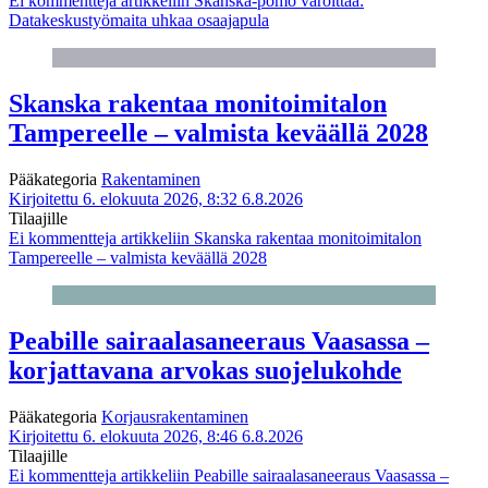
Ei kommentteja
artikkeliin Skanska-pomo varoittaa:
Datakeskustyömaita uhkaa osaajapula
Skanska rakentaa monitoimitalon
Tampereelle – valmista keväällä 2028
Pääkategoria
Rakentaminen
Kirjoitettu 6. elokuuta 2026, 8:32
6.8.2026
Tilaajille
Ei kommentteja
artikkeliin Skanska rakentaa monitoimitalon
Tampereelle – valmista keväällä 2028
Peabille sairaalasaneeraus Vaasassa –
korjattavana arvokas suojelukohde
Pääkategoria
Korjausrakentaminen
Kirjoitettu 6. elokuuta 2026, 8:46
6.8.2026
Tilaajille
Ei kommentteja
artikkeliin Peabille sairaalasaneeraus Vaasassa –