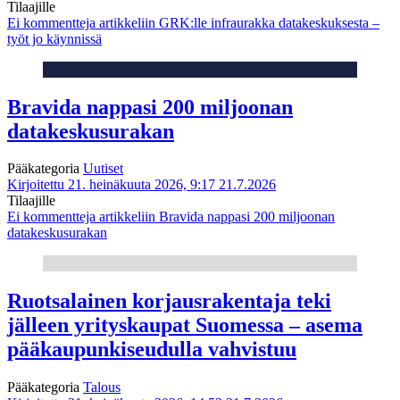
Tilaajille
Ei kommentteja
artikkeliin GRK:lle infraurakka datakeskuksesta –
työt jo käynnissä
Bravida nappasi 200 miljoonan
datakeskusurakan
Pääkategoria
Uutiset
Kirjoitettu 21. heinäkuuta 2026, 9:17
21.7.2026
Tilaajille
Ei kommentteja
artikkeliin Bravida nappasi 200 miljoonan
datakeskusurakan
Ruotsalainen korjausrakentaja teki
jälleen yrityskaupat Suomessa – asema
pääkaupunkiseudulla vahvistuu
Pääkategoria
Talous