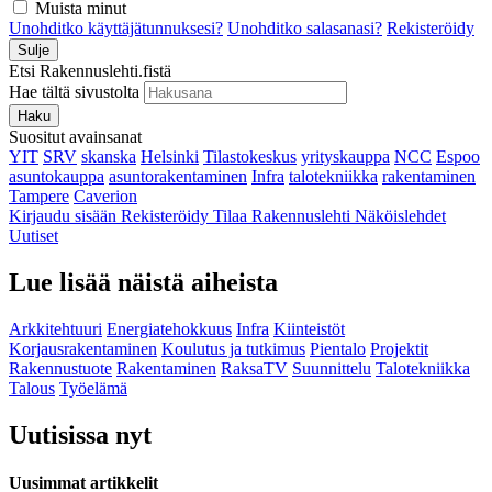
Muista minut
Unohditko käyttäjätunnuksesi?
Unohditko salasanasi?
Rekisteröidy
Sulje
Etsi Rakennuslehti.fistä
Hae tältä sivustolta
Haku
Suositut avainsanat
YIT
SRV
skanska
Helsinki
Tilastokeskus
yrityskauppa
NCC
Espoo
asuntokauppa
asuntorakentaminen
Infra
talotekniikka
rakentaminen
Tampere
Caverion
Kirjaudu sisään
Rekisteröidy
Tilaa Rakennuslehti
Näköislehdet
Uutiset
Lue lisää näistä aiheista
Arkkitehtuuri
Energiatehokkuus
Infra
Kiinteistöt
Korjausrakentaminen
Koulutus ja tutkimus
Pientalo
Projektit
Rakennustuote
Rakentaminen
RaksaTV
Suunnittelu
Talotekniikka
Talous
Työelämä
Uutisissa nyt
Uusimmat artikkelit