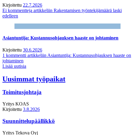
Kirjoitettu
22.7.2026
Ei kommentteja
artikkeliin Rakentamisen työntekijämäärä laski
edelleen
Asiantuntija: Kustannusohjauksen haaste on johtaminen
Kirjoitettu
30.6.2026
1 kommentti
artikkeliin Asiantuntija: Kustannusohjauksen haaste on
johtaminen
Lisää uutisia
Uusimmat työpaikat
Toimitusjohtaja
Yritys
KOAS
Kirjoitettu
3.8.2026
Suunnittelupäällikkö
Yritys
Tekova Oyj