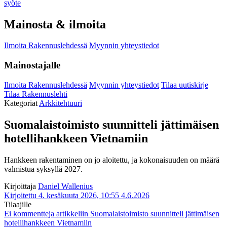
syöte
Mainosta & ilmoita
Ilmoita Rakennuslehdessä
Myynnin yhteystiedot
Mainostajalle
Ilmoita Rakennuslehdessä
Myynnin yhteystiedot
Tilaa uutiskirje
Tilaa Rakennuslehti
Kategoriat
Arkkitehtuuri
Suomalaistoimisto suunnitteli jättimäisen
hotellihankkeen Vietnamiin
Hankkeen rakentaminen on jo aloitettu, ja kokonaisuuden on määrä
valmistua syksyllä 2027.
Kirjoittaja
Daniel Wallenius
Kirjoitettu 4. kesäkuuta 2026, 10:55
4.6.2026
Tilaajille
Ei kommentteja
artikkeliin Suomalaistoimisto suunnitteli jättimäisen
hotellihankkeen Vietnamiin