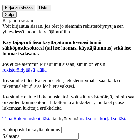
Kirjaudu sisään
Haku
Sulje
Kirjaudu sisään
Voit kirjautua sisään, jos olet jo aiemmin rekisteröitynyt ja sen
yhteydessä luonut käyttäjäprofiilin
Käyttäjäprofiilissa käyttäjätunnuksenasi toimii
sähköpostiosoitteesi (tai itse luomasi käyttäjätunnus) sekä itse
luomasi salasana.
Jos et ole aiemmin kirjautunut sisään, sinun on ensin
rekisteröidyttävä täällä
.
Jos sinulle tulee Rakennuslehti, rekisteröitymällä saat kaikki
rakennuslehti.fi-sisällöt luettavaksesi.
Jos sinulle ei tule Rakennuslehteä, voit silti rekisteröityä, jolloin saat
oikeuden kommentoida lukottomia artikkeleita, mutta et pääse
lukemaan lukittuja artikkeleita.
Tilaa Rakennuslehti tästä
tai hyödynnä
maksuton koejakso tästä
.
Sähköposti tai käyttäjätunnus
Salasana