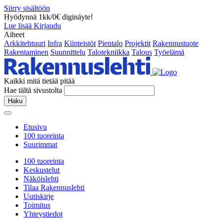
Siirry sisältöön
Hyödynnä 1kk/0€ diginäyte!
Lue lisää
Kirjaudu
Aiheet
Arkkitehtuuri
Infra
Kiinteistöt
Pientalo
Projektit
Rakennustuote
Rakentaminen
Suunnittelu
Talotekniikka
Talous
Työelämä
Kaikki mitä tietää pitää
Hae tältä sivustolta
Haku
Etusivu
100 tuoreinta
Suurimmat
100 tuoreinta
Keskustelut
Näköislehti
Tilaa Rakennuslehti
Uutiskirje
Toimitus
Yhteystiedot