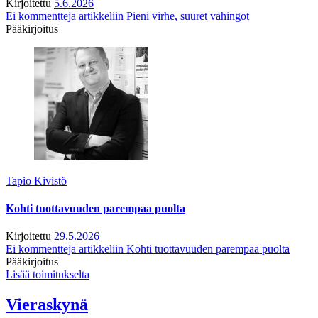
Kirjoitettu
5.6.2026
Ei kommentteja
artikkeliin Pieni virhe, suuret vahingot
Pääkirjoitus
Tapio Kivistö
Kohti tuottavuuden parempaa puolta
Kirjoitettu
29.5.2026
Ei kommentteja
artikkeliin Kohti tuottavuuden parempaa puolta
Pääkirjoitus
Lisää toimitukselta
Vieraskynä