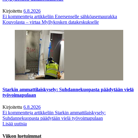
Kirjoitettu
6.8.2026
Ei kommentteja
artikkeliin Enersenselle sähköasemaurakka
Kouvolasta – virtaa Myllykosken datakeskukselle
Starkin ammattilaiskysely: Suhdannekuopasta päädytään vielä
työvoimapulaan
Kirjoitettu
6.8.2026
Ei kommentteja
artikkeliin Starkin ammattilaiskysely:
Suhdannekuopasta päädytään vielä työvoimapulaan
Lisää uutisia
Viikon luetuimmat