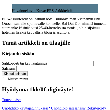
Havainnekuva. Kuva: PES-Arkkitehdit
PES-Arkkitehdit on laatinut hotellisuunnitelman Vietnamin Phu
Quocin saarelle sijoittuvalle kohteelle. Bai Dat Do -nimellä tunnettu
suurhanke käsittää viisi 25-40-kerroksista tornia, joihin sijoittuu
hotellien lisäksi kaupallisia tiloja ja asuntoja.
Tämä artikkeli on tilaajille
Kirjaudu sisään
Sähköposti tai käyttäjätunnus
Salasana
Kirjaudu sisään
Muista minut
Hyödynnä 1kk/0€ diginäyte!
Tutustu tästä
Unohditko käyttäjätunnuksesi?
Unohditko salasanasi?
Rekisteröidy