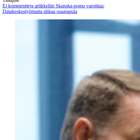
Tilaajille
Ei kommentteja
artikkeliin Skanska-pomo varoittaa:
Datakeskustyömaita uhkaa osaajapula