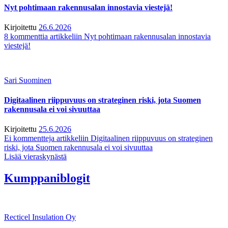
Nyt pohtimaan rakennusalan innostavia viestejä!
Kirjoitettu
26.6.2026
8 kommenttia
artikkeliin Nyt pohtimaan rakennusalan innostavia
viestejä!
Sari Suominen
Digitaalinen riippuvuus on strateginen riski, jota Suomen
rakennusala ei voi sivuuttaa
Kirjoitettu
25.6.2026
Ei kommentteja
artikkeliin Digitaalinen riippuvuus on strateginen
riski, jota Suomen rakennusala ei voi sivuuttaa
Lisää vieraskynästä
Kumppaniblogit
Recticel Insulation Oy