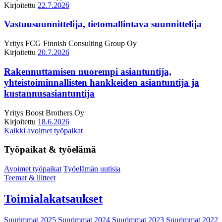
Kirjoitettu
22.7.2026
Vastuusuunnittelija, tietomallintava suunnittelija
Yritys
FCG Finnish Consulting Group Oy
Kirjoitettu
20.7.2026
Rakennuttamisen nuorempi asiantuntija,
yhteistoiminnallisten hankkeiden asiantuntija ja
kustannusasiantuntija
Yritys
Boost Brothers Oy
Kirjoitettu
18.6.2026
Kaikki avoimet työpaikat
Työpaikat & työelämä
Avoimet työpaikat
Työelämän uutisia
Teemat & liitteet
Toimialakatsaukset
Suurimmat 2025
Suurimmat 2024
Suurimmat 2023
Suurimmat 2022