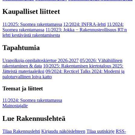
Kaupalliset liitteet
11/2025: Suomea rakentamassa
12/2024: INFRA-lehti
11/2024:
Suomea rakentamassa
11/2023: Jokka − Rakennusteollisuus RT:n
lehti kestävästä rakentamisesta
Tapahtumia
Urapolkuja-oppilaitoskiertue 2026-2027
05/2026: Vähähiilinen
rakentaminen & data
10/2025: Rakentamisen kiertotalous 2025:
Jätteistä materiaaleiksi
09/2024: Recticel Talks 2024: Moderni ja
paloturvallinen loiva katto
Teemat ja liitteet
11/2024: Suomea rakentamassa
Mainostajalle
Lue Rakennuslehteä
Tilaa Rakennuslehti
Kirjaudu näköislehteen
Tilaa uutiskirje
RSS-