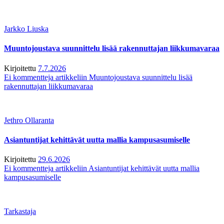
Jarkko Liuska
Muuntojoustava suunnittelu lisää rakennuttajan liikkumavaraa
Kirjoitettu
7.7.2026
Ei kommentteja
artikkeliin Muuntojoustava suunnittelu lisää
rakennuttajan liikkumavaraa
Jethro Ollaranta
Asiantuntijat kehittävät uutta mallia kampusasumiselle
Kirjoitettu
29.6.2026
Ei kommentteja
artikkeliin Asiantuntijat kehittävät uutta mallia
kampusasumiselle
Tarkastaja