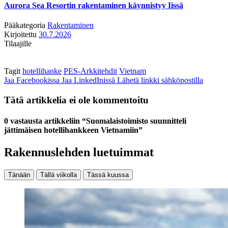
Aurora Sea Resortin rakentaminen käynnistyy Iissä
Pääkategoria
Rakentaminen
Kirjoitettu
30.7.2026
Tilaajille
Tagit
hotellihanke
PES-Arkkitehdit
Vietnam
Jaa Facebookissa
Jaa LinkedInissä
Lähetä linkki sähköpostilla
Tätä artikkelia ei ole kommentoitu
0 vastausta artikkeliin “Suomalaistoimisto suunnitteli
jättimäisen hotellihankkeen Vietnamiin”
Rakennuslehden luetuimmat
Tänään
Tällä viikolla
Tässä kuussa