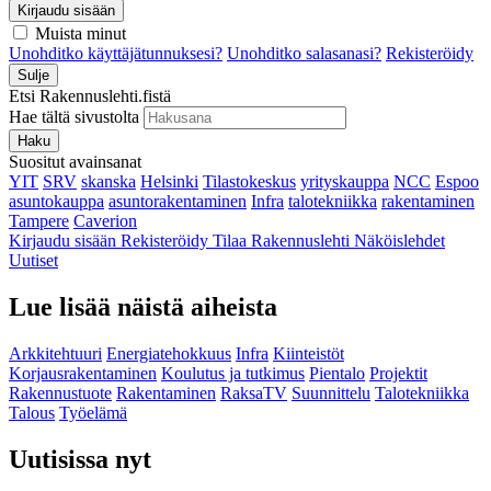
Kirjaudu sisään
Muista minut
Unohditko käyttäjätunnuksesi?
Unohditko salasanasi?
Rekisteröidy
Sulje
Etsi Rakennuslehti.fistä
Hae tältä sivustolta
Haku
Suositut avainsanat
YIT
SRV
skanska
Helsinki
Tilastokeskus
yrityskauppa
NCC
Espoo
asuntokauppa
asuntorakentaminen
Infra
talotekniikka
rakentaminen
Tampere
Caverion
Kirjaudu sisään
Rekisteröidy
Tilaa Rakennuslehti
Näköislehdet
Uutiset
Lue lisää näistä aiheista
Arkkitehtuuri
Energiatehokkuus
Infra
Kiinteistöt
Korjausrakentaminen
Koulutus ja tutkimus
Pientalo
Projektit
Rakennustuote
Rakentaminen
RaksaTV
Suunnittelu
Talotekniikka
Talous
Työelämä
Uutisissa nyt