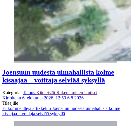
Joensuun uudesta uimahallista kolme
kisaajaa – voittaja selviää syksyllä
Kategoriat
Talous
Kiinteistöt
Rakentaminen
Uutiset
Kirjoitettu 6. elokuuta 2026, 12:59
6.8.2026
Tilaajille
Ei kommentteja
artikkeliin Joensuun uudesta uimahallista kolme
kisaajaa – voittaja selviää syksyllä