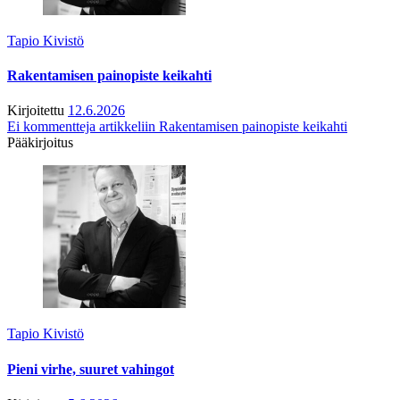
Tapio Kivistö
Rakentamisen painopiste keikahti
Kirjoitettu
12.6.2026
Ei kommentteja
artikkeliin Rakentamisen painopiste keikahti
Pääkirjoitus
Tapio Kivistö
Pieni virhe, suuret vahingot