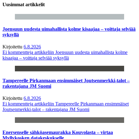
Uusimmat artikkelit
Joensuun uudesta uimahallista kolme kisaajaa – voittaja selviää
syksyllä
Kirjoitettu
6.8.2026
Ei kommentteja
artikkeliin Joensuun uudesta uimahallista kolme
kisaajaa – voittaja selviää syksyllä
Tampereelle Pirkanmaan ensimmäiset Joutsenmerkki-talot –
rakentajana JM Suomi
Kirjoitettu
6.8.2026
Ei kommentteja
artikkeliin Tampereelle Pirkanmaan ensimmäiset
Joutsenmerkki-talot – rakentajana JM Suomi
Enersenselle sähköasemaurakka Kouvolasta – virtaa
Myllykosken datakeskukselle