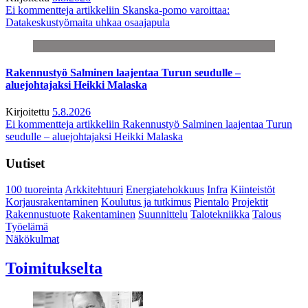
Ei kommentteja
artikkeliin Skanska-pomo varoittaa:
Datakeskustyömaita uhkaa osaajapula
Rakennustyö Salminen laajentaa Turun seudulle –
aluejohtajaksi Heikki Malaska
Kirjoitettu
5.8.2026
Ei kommentteja
artikkeliin Rakennustyö Salminen laajentaa Turun
seudulle – aluejohtajaksi Heikki Malaska
Uutiset
100 tuoreinta
Arkkitehtuuri
Energiatehokkuus
Infra
Kiinteistöt
Korjausrakentaminen
Koulutus ja tutkimus
Pientalo
Projektit
Rakennustuote
Rakentaminen
Suunnittelu
Talotekniikka
Talous
Työelämä
Näkökulmat
Toimitukselta