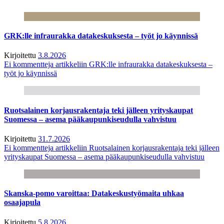
GRK:lle infraurakka datakeskuksesta – työt jo käynnissä
Kirjoitettu
3.8.2026
Ei kommentteja
artikkeliin GRK:lle infraurakka datakeskuksesta –
työt jo käynnissä
Ruotsalainen korjausrakentaja teki jälleen yrityskaupat
Suomessa – asema pääkaupunkiseudulla vahvistuu
Kirjoitettu
31.7.2026
Ei kommentteja
artikkeliin Ruotsalainen korjausrakentaja teki jälleen
yrityskaupat Suomessa – asema pääkaupunkiseudulla vahvistuu
Skanska-pomo varoittaa: Datakeskustyömaita uhkaa
osaajapula
Kirjoitettu
5.8.2026