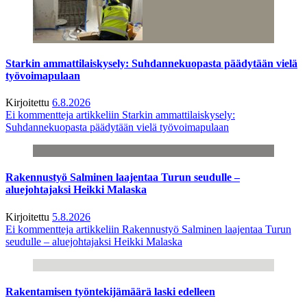
Starkin ammattilaiskysely: Suhdannekuopasta päädytään vielä
työvoimapulaan
Kirjoitettu
6.8.2026
Ei kommentteja
artikkeliin Starkin ammattilaiskysely:
Suhdannekuopasta päädytään vielä työvoimapulaan
Rakennustyö Salminen laajentaa Turun seudulle –
aluejohtajaksi Heikki Malaska
Kirjoitettu
5.8.2026
Ei kommentteja
artikkeliin Rakennustyö Salminen laajentaa Turun
seudulle – aluejohtajaksi Heikki Malaska
Rakentamisen työntekijämäärä laski edelleen