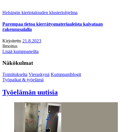
Helsingin kiertotalouden klusteriohjelma
Parempaa tietoa kierrätysmateriaaleista kaivataan
rakennusalalla
Kirjoitettu
21.8.2023
Ilmoitus
Lisää kumppaneilta
Näkökulmat
Toimitukselta
Vieraskynä
Kumppaniblogit
Työpaikat & työelämä
Työelämän uutisia