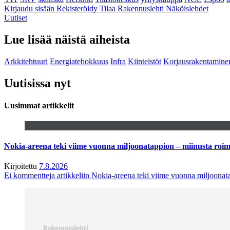
Kirjaudu sisään
Rekisteröidy
Tilaa Rakennuslehti
Näköislehdet
Uutiset
Lue lisää näistä aiheista
Arkkitehtuuri
Energiatehokkuus
Infra
Kiinteistöt
Korjausrakentamine
Uutisissa nyt
Uusimmat artikkelit
Nokia-areena teki viime vuonna miljoonatappion – miinusta ro
Kirjoitettu
7.8.2026
Ei kommentteja
artikkeliin Nokia-areena teki viime vuonna miljoona