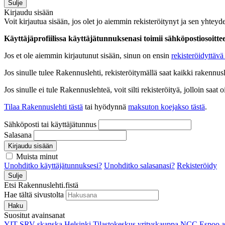
Sulje
Kirjaudu sisään
Voit kirjautua sisään, jos olet jo aiemmin rekisteröitynyt ja sen yhteyde
Käyttäjäprofiilissa käyttäjätunnuksenasi toimii sähköpostiosoittees
Jos et ole aiemmin kirjautunut sisään, sinun on ensin
rekisteröidyttävä 
Jos sinulle tulee Rakennuslehti, rekisteröitymällä saat kaikki rakennusle
Jos sinulle ei tule Rakennuslehteä, voit silti rekisteröityä, jolloin sa
Tilaa Rakennuslehti tästä
tai hyödynnä
maksuton koejakso tästä
.
Sähköposti tai käyttäjätunnus
Salasana
Kirjaudu sisään
Muista minut
Unohditko käyttäjätunnuksesi?
Unohditko salasanasi?
Rekisteröidy
Sulje
Etsi Rakennuslehti.fistä
Hae tältä sivustolta
Haku
Suositut avainsanat
YIT
SRV
skanska
Helsinki
Tilastokeskus
yrityskauppa
NCC
Espoo