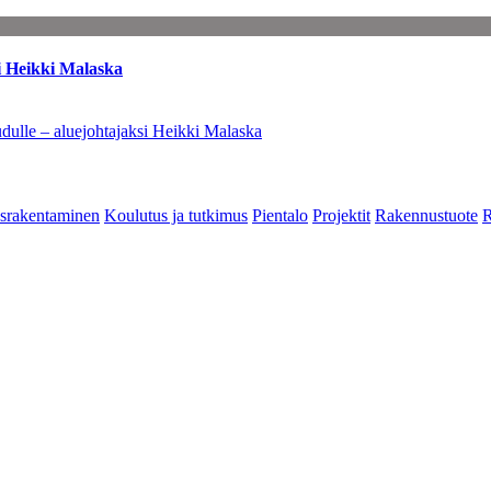
i Heikki Malaska
dulle – aluejohtajaksi Heikki Malaska
srakentaminen
Koulutus ja tutkimus
Pientalo
Projektit
Rakennustuote
R