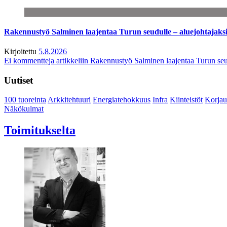
Rakennustyö Salminen laajentaa Turun seudulle – aluejohtajaks
Kirjoitettu
5.8.2026
Ei kommentteja
artikkeliin Rakennustyö Salminen laajentaa Turun seu
Uutiset
100 tuoreinta
Arkkitehtuuri
Energiatehokkuus
Infra
Kiinteistöt
Korjau
Näkökulmat
Toimitukselta