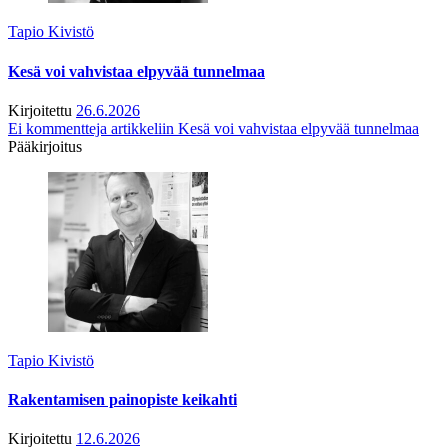
Tapio Kivistö
Kesä voi vahvistaa elpyvää tunnelmaa
Kirjoitettu
26.6.2026
Ei kommentteja
artikkeliin Kesä voi vahvistaa elpyvää tunnelmaa
Pääkirjoitus
Tapio Kivistö
Rakentamisen painopiste keikahti
Kirjoitettu
12.6.2026