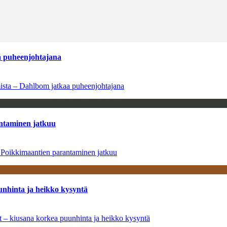
aa puheenjohtajana
amista – Dahlbom jatkaa puheenjohtajana
antaminen jatkuu
– Poikkimaantien parantaminen jatkuu
unhinta ja heikko kysyntä
ät – kiusana korkea puunhinta ja heikko kysyntä