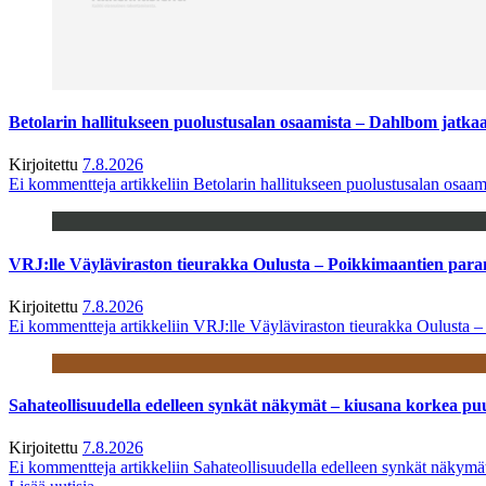
Betolarin hallitukseen puolustusalan osaamista – Dahlbom jatk
Kirjoitettu
7.8.2026
Ei kommentteja
artikkeliin Betolarin hallitukseen puolustusalan osa
VRJ:lle Väyläviraston tieurakka Oulusta – Poikkimaantien par
Kirjoitettu
7.8.2026
Ei kommentteja
artikkeliin VRJ:lle Väyläviraston tieurakka Oulusta 
Sahateollisuudella edelleen synkät näkymät – kiusana korkea pu
Kirjoitettu
7.8.2026
Ei kommentteja
artikkeliin Sahateollisuudella edelleen synkät näkym