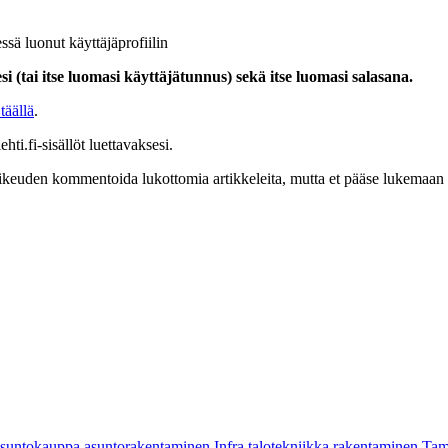
ssä luonut käyttäjäprofiilin
i (tai itse luomasi käyttäjätunnus) sekä itse luomasi salasana.
täällä
.
hti.fi-sisällöt luettavaksesi.
at oikeuden kommentoida lukottomia artikkeleita, mutta et pääse lukemaan l
asuntokauppa
asuntorakentaminen
Infra
talotekniikka
rakentaminen
Tam