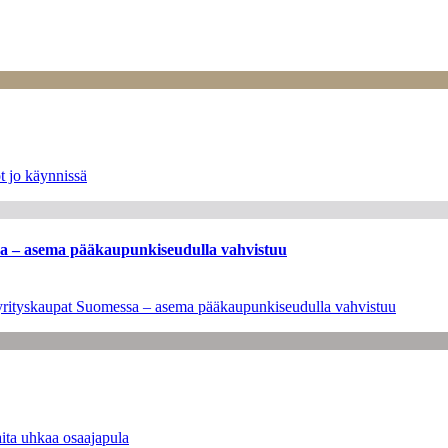
t jo käynnissä
ssa – asema pääkaupunkiseudulla vahvistuu
en yrityskaupat Suomessa – asema pääkaupunkiseudulla vahvistuu
ita uhkaa osaajapula