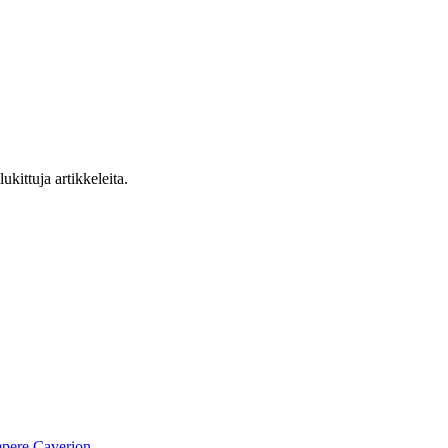
ukittuja artikkeleita.
pere
Caverion