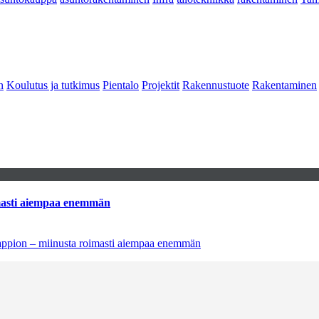
n
Koulutus ja tutkimus
Pientalo
Projektit
Rakennustuote
Rakentaminen
imasti aiempaa enemmän
tappion – miinusta roimasti aiempaa enemmän