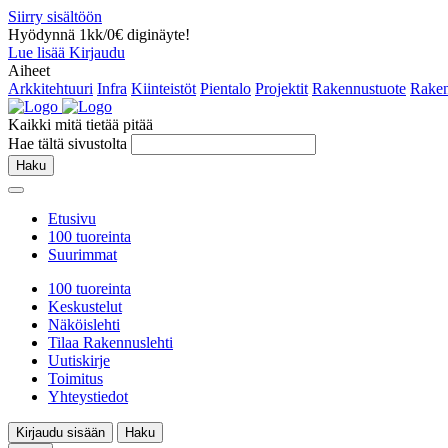
Siirry sisältöön
Hyödynnä 1kk/0€ diginäyte!
Lue lisää
Kirjaudu
Aiheet
Arkkitehtuuri
Infra
Kiinteistöt
Pientalo
Projektit
Rakennustuote
Raken
Kaikki mitä tietää pitää
Hae tältä sivustolta
Haku
Etusivu
100 tuoreinta
Suurimmat
100 tuoreinta
Keskustelut
Näköislehti
Tilaa Rakennuslehti
Uutiskirje
Toimitus
Yhteystiedot
Kirjaudu sisään
Haku