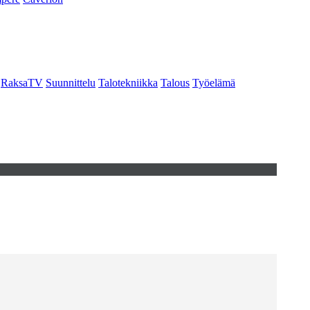
RaksaTV
Suunnittelu
Talotekniikka
Talous
Työelämä