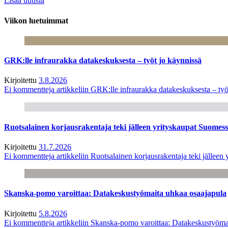
Lisää uutisia
Viikon luetuimmat
GRK:lle infraurakka datakeskuksesta – työt jo käynnissä
Kirjoitettu
3.8.2026
Ei kommentteja
artikkeliin GRK:lle infraurakka datakeskuksesta – työ
Ruotsalainen korjausrakentaja teki jälleen yrityskaupat Suome
Kirjoitettu
31.7.2026
Ei kommentteja
artikkeliin Ruotsalainen korjausrakentaja teki jälle
Skanska-pomo varoittaa: Datakeskustyömaita uhkaa osaajapula
Kirjoitettu
5.8.2026
Ei kommentteja
artikkeliin Skanska-pomo varoittaa: Datakeskustyöma