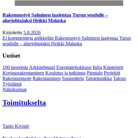
Rakennustyö Salminen laajentaa Turun seudulle –
aluejohtajaksi Heikki Malaska
Kirjoitettu
5.8.2026
Ei kommentteja
artikkeliin Rakennustyö Salminen laajentaa Turun
seudulle – aluejohtajaksi Heikki Malaska
Uutiset
100 tuoreinta
Arkkitehtuuri
Energiatehokkuus
Infra
Kiinteistöt
Korjausrakentaminen
Koulutus ja tutkimus
Pientalo
Projektit
Rakennustuote
Rakentaminen
Suunnittelu
Talotekniikka
Talous
Työelämä
Näkökulmat
Toimitukselta
Tapio Kivistö