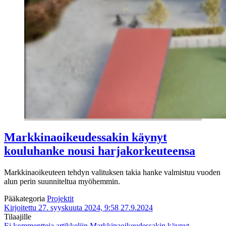
Markkinaoikeudessakin käynyt
kouluhanke nousi harjakorkeuteensa
Markkinaoikeuteen tehdyn valituksen takia hanke valmistuu vuoden
alun perin suunniteltua myöhemmin.
Pääkategoria
Projektit
Kirjoitettu 27. syyskuuta 2024, 9:58
27.9.2024
Tilaajille
Ei kommentteja
artikkeliin Markkinaoikeudessakin käynyt