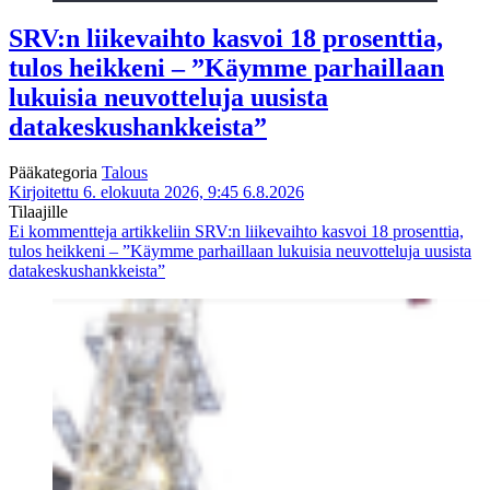
SRV:n liikevaihto kasvoi 18 prosenttia,
tulos heikkeni – ”Käymme parhaillaan
lukuisia neuvotteluja uusista
datakeskushankkeista”
Pääkategoria
Talous
Kirjoitettu 6. elokuuta 2026, 9:45
6.8.2026
Tilaajille
Ei kommentteja
artikkeliin SRV:n liikevaihto kasvoi 18 prosenttia,
tulos heikkeni – ”Käymme parhaillaan lukuisia neuvotteluja uusista
datakeskushankkeista”