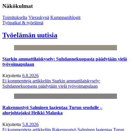
Näkökulmat
Toimitukselta
Vieraskynä
Kumppaniblogit
Työpaikat & työelämä
Työelämän uutisia
Starkin ammattilaiskysely: Suhdannekuopasta päädytään vielä
työvoimapulaan
Kirjoitettu
6.8.2026
Ei kommentteja
artikkeliin Starkin ammattilaiskysely:
Suhdannekuopasta päädytään vielä työvoimapulaan
Rakennustyö Salminen laajentaa Turun seudulle –
aluejohtajaksi Heikki Malaska
Kirjoitettu
5.8.2026
Ei kommentteja
artikkeliin Rakennustyö Salminen laajentaa Turun