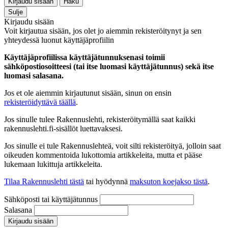
Kirjaudu sisään
Haku
Sulje
Kirjaudu sisään
Voit kirjautua sisään, jos olet jo aiemmin rekisteröitynyt ja sen
yhteydessä luonut käyttäjäprofiilin
Käyttäjäprofiilissa käyttäjätunnuksenasi toimii
sähköpostiosoitteesi (tai itse luomasi käyttäjätunnus) sekä itse
luomasi salasana.
Jos et ole aiemmin kirjautunut sisään, sinun on ensin
rekisteröidyttävä täällä
.
Jos sinulle tulee Rakennuslehti, rekisteröitymällä saat kaikki
rakennuslehti.fi-sisällöt luettavaksesi.
Jos sinulle ei tule Rakennuslehteä, voit silti rekisteröityä, jolloin saat
oikeuden kommentoida lukottomia artikkeleita, mutta et pääse
lukemaan lukittuja artikkeleita.
Tilaa Rakennuslehti tästä
tai hyödynnä
maksuton koejakso tästä
.
Sähköposti tai käyttäjätunnus
Salasana
Kirjaudu sisään