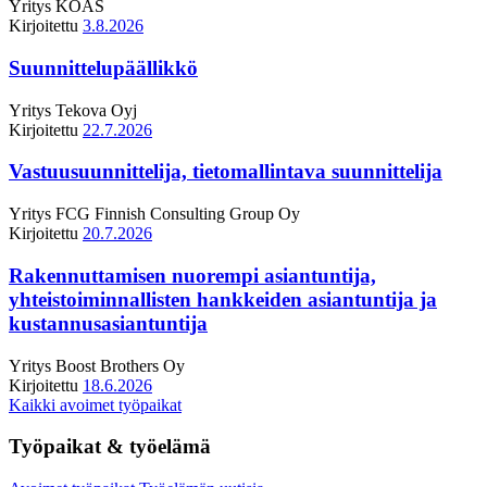
Yritys
KOAS
Kirjoitettu
3.8.2026
Suunnittelupäällikkö
Yritys
Tekova Oyj
Kirjoitettu
22.7.2026
Vastuusuunnittelija, tietomallintava suunnittelija
Yritys
FCG Finnish Consulting Group Oy
Kirjoitettu
20.7.2026
Rakennuttamisen nuorempi asiantuntija,
yhteistoiminnallisten hankkeiden asiantuntija ja
kustannusasiantuntija
Yritys
Boost Brothers Oy
Kirjoitettu
18.6.2026
Kaikki avoimet työpaikat
Työpaikat & työelämä