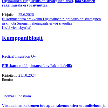
Digitaalinen riippuvuus on strateginen riski, jota Suomen
rakennusala ei voi sivuuttaa
Kirjoitettu
25.6.2026
Ei kommentteja
artikkeliin Digitaalinen riippuvuus on strateginen
riski, jota Suomen rakennusala ei voi sivuuttaa
Lisää vieraskynästä
Kumppaniblogit
Recticel Insulation Oy
PIR-katto pitää pintansa kovillakin keleillä
Kirjoitettu
21.10.2024
Ilmoitus
Thomas Lindstrom
Virtuaalinen kaksonen tuo apua rakennuksien suunnitteluun ja