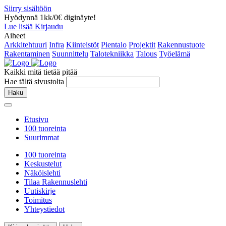
Siirry sisältöön
Hyödynnä 1kk/0€ diginäyte!
Lue lisää
Kirjaudu
Aiheet
Arkkitehtuuri
Infra
Kiinteistöt
Pientalo
Projektit
Rakennustuote
Rakentaminen
Suunnittelu
Talotekniikka
Talous
Työelämä
Kaikki mitä tietää pitää
Hae tältä sivustolta
Haku
Etusivu
100 tuoreinta
Suurimmat
100 tuoreinta
Keskustelut
Näköislehti
Tilaa Rakennuslehti
Uutiskirje
Toimitus
Yhteystiedot