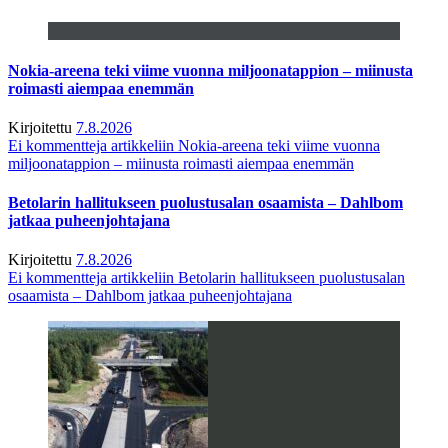
Nokia-areena teki viime vuonna miljoonatappion – miinusta
roimasti aiempaa enemmän
Kirjoitettu
7.8.2026
Ei kommentteja
artikkeliin Nokia-areena teki viime vuonna
miljoonatappion – miinusta roimasti aiempaa enemmän
Betolarin hallitukseen puolustusalan osaamista – Dahlbom
jatkaa puheenjohtajana
Kirjoitettu
7.8.2026
Ei kommentteja
artikkeliin Betolarin hallitukseen puolustusalan
osaamista – Dahlbom jatkaa puheenjohtajana