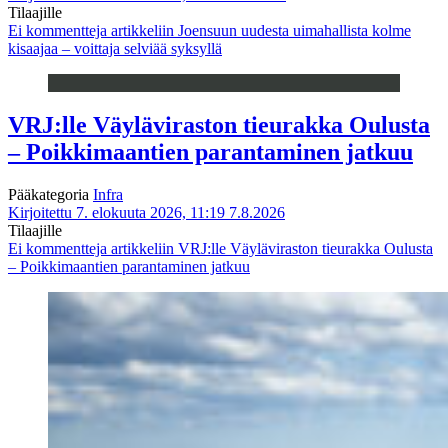
Tilaajille
Ei kommentteja
artikkeliin Joensuun uudesta uimahallista kolme
kisaajaa – voittaja selviää syksyllä
VRJ:lle Väyläviraston tieurakka Oulusta
– Poikkimaantien parantaminen jatkuu
Pääkategoria
Infra
Kirjoitettu 7. elokuuta 2026, 11:19
7.8.2026
Tilaajille
Ei kommentteja
artikkeliin VRJ:lle Väyläviraston tieurakka Oulusta
– Poikkimaantien parantaminen jatkuu