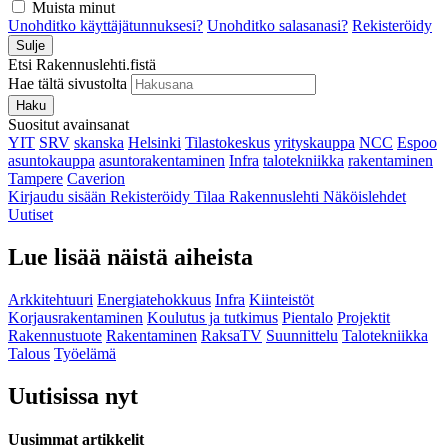
Muista minut
Unohditko käyttäjätunnuksesi?
Unohditko salasanasi?
Rekisteröidy
Sulje
Etsi Rakennuslehti.fistä
Hae tältä sivustolta
Haku
Suositut avainsanat
YIT
SRV
skanska
Helsinki
Tilastokeskus
yrityskauppa
NCC
Espoo
asuntokauppa
asuntorakentaminen
Infra
talotekniikka
rakentaminen
Tampere
Caverion
Kirjaudu sisään
Rekisteröidy
Tilaa Rakennuslehti
Näköislehdet
Uutiset
Lue lisää näistä aiheista
Arkkitehtuuri
Energiatehokkuus
Infra
Kiinteistöt
Korjausrakentaminen
Koulutus ja tutkimus
Pientalo
Projektit
Rakennustuote
Rakentaminen
RaksaTV
Suunnittelu
Talotekniikka
Talous
Työelämä
Uutisissa nyt
Uusimmat artikkelit