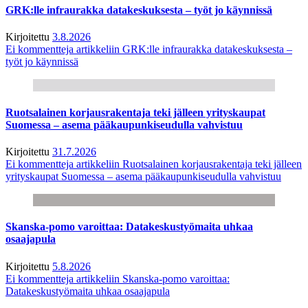
GRK:lle infraurakka datakeskuksesta – työt jo käynnissä
Kirjoitettu
3.8.2026
Ei kommentteja
artikkeliin GRK:lle infraurakka datakeskuksesta –
työt jo käynnissä
Ruotsalainen korjausrakentaja teki jälleen yrityskaupat
Suomessa – asema pääkaupunkiseudulla vahvistuu
Kirjoitettu
31.7.2026
Ei kommentteja
artikkeliin Ruotsalainen korjausrakentaja teki jälleen
yrityskaupat Suomessa – asema pääkaupunkiseudulla vahvistuu
Skanska-pomo varoittaa: Datakeskustyömaita uhkaa
osaajapula
Kirjoitettu
5.8.2026
Ei kommentteja
artikkeliin Skanska-pomo varoittaa:
Datakeskustyömaita uhkaa osaajapula