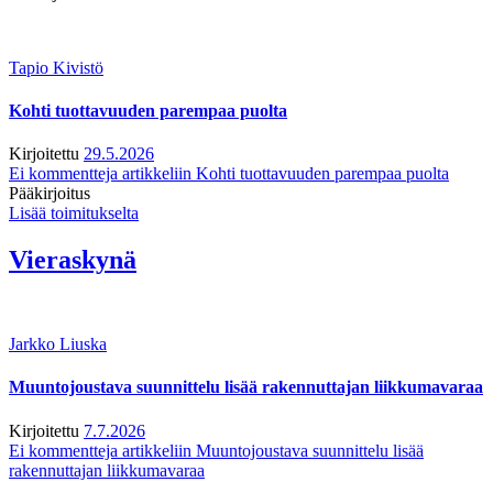
Tapio Kivistö
Kohti tuottavuuden parempaa puolta
Kirjoitettu
29.5.2026
Ei kommentteja
artikkeliin Kohti tuottavuuden parempaa puolta
Pääkirjoitus
Lisää toimitukselta
Vieraskynä
Jarkko Liuska
Muuntojoustava suunnittelu lisää rakennuttajan liikkumavaraa
Kirjoitettu
7.7.2026
Ei kommentteja
artikkeliin Muuntojoustava suunnittelu lisää
rakennuttajan liikkumavaraa