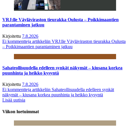
VRJ:lle Väyläviraston tieurakka Oulusta – Poikkimaantien
parantaminen jatkuu
Kirjoitettu
7.8.2026
Ei kommentteja
artikkeliin VRJ:lle Väyläviraston tieurakka Oulusta
– Poikkimaantien parantaminen jatkuu
Sahateollisuudella edelleen synkät näkymät – kiusana korkea
puunhinta ja heikko kysyntä
Kirjoitettu
7.8.2026
Ei kommentteja
artikkeliin Sahateollisuudella edelleen synkät
näkymät – kiusana korkea puunhinta ja heikko kysyntä
Lisää uutisia
Viikon luetuimmat