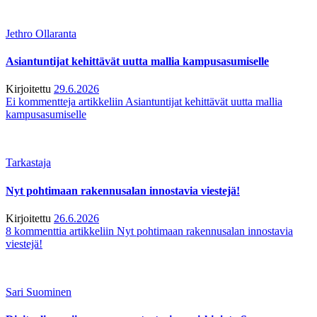
Jethro Ollaranta
Asiantuntijat kehittävät uutta mallia kampusasumiselle
Kirjoitettu
29.6.2026
Ei kommentteja
artikkeliin Asiantuntijat kehittävät uutta mallia
kampusasumiselle
Tarkastaja
Nyt pohtimaan rakennusalan innostavia viestejä!
Kirjoitettu
26.6.2026
8 kommenttia
artikkeliin Nyt pohtimaan rakennusalan innostavia
viestejä!
Sari Suominen