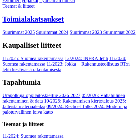
Avoimet työpaikat
Työelämän uutisia
Teemat & liitteet
Toimialakatsaukset
Suurimmat 2025
Suurimmat 2024
Suurimmat 2023
Suurimmat 2022
Kaupalliset liitteet
11/2025: Suomea rakentamassa
12/2024: INFRA-lehti
11/2024:
Suomea rakentamassa
11/2023: Jokka − Rakennusteollisuus RT:n
lehti kestävästä rakentamisesta
Tapahtumia
Urapolkuja-oppilaitoskiertue 2026-2027
05/2026: Vähähiilinen
rakentaminen & data
10/2025: Rakentamisen kiertotalous 2025:
Jätteistä materiaaleiksi
09/2024: Recticel Talks 2024: Moderni ja
paloturvallinen loiva katto
Teemat ja liitteet
11/2024: Suomea rakentamassa