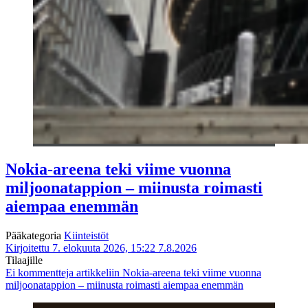
Nokia-areena teki viime vuonna
miljoonatappion – miinusta roimasti
aiempaa enemmän
Pääkategoria
Kiinteistöt
Kirjoitettu 7. elokuuta 2026, 15:22
7.8.2026
Tilaajille
Ei kommentteja
artikkeliin Nokia-areena teki viime vuonna
miljoonatappion – miinusta roimasti aiempaa enemmän