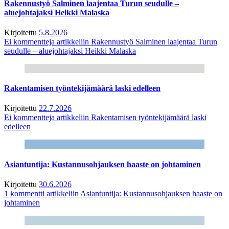
Rakennustyö Salminen laajentaa Turun seudulle –
aluejohtajaksi Heikki Malaska
Kirjoitettu
5.8.2026
Ei kommentteja
artikkeliin Rakennustyö Salminen laajentaa Turun
seudulle – aluejohtajaksi Heikki Malaska
Rakentamisen työntekijämäärä laski edelleen
Kirjoitettu
22.7.2026
Ei kommentteja
artikkeliin Rakentamisen työntekijämäärä laski
edelleen
Asiantuntija: Kustannusohjauksen haaste on johtaminen
Kirjoitettu
30.6.2026
1 kommentti
artikkeliin Asiantuntija: Kustannusohjauksen haaste on
johtaminen