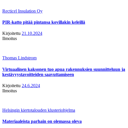
Recticel Insulation Oy
PIR-katto pitää pintansa kovillakin keleillä
Kirjoitettu
21.10.2024
Ilmoitus
Thomas Lindstrom
Virtuaalinen kaksonen tuo apua rakennuksien suunnitteluun ja
kestävyystavoitteiden saavuttamiseen
Kirjoitettu
24.6.2024
Ilmoitus
Helsingin kiertotalouden klusteriohjelma
Materiaaleista parhain on olemassa oleva