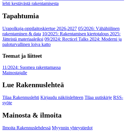
lehti kestävästä rakentamisesta
Tapahtumia
Urapolkuja-oppilaitoskiertue 2026-2027
05/2026: Vähähiilinen
rakentaminen & data
10/2025: Rakentamisen kiertotalous 2025:
Jätteistä materiaaleiksi
09/2024: Recticel Talks 2024: Moderni ja
paloturvallinen loiva katto
Teemat ja liitteet
11/2024: Suomea rakentamassa
Mainostajalle
Lue Rakennuslehteä
Tilaa Rakennuslehti
Kirjaudu näköislehteen
Tilaa uutiskirje
RSS-
syöte
Mainosta & ilmoita
Ilmoita Rakennuslehdessä
Myynnin yhteystiedot