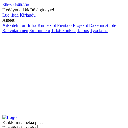
Siirry sisältöön
Hyödynnä 1kk/0€ diginäyte!
Lue lisää
Kirjaudu
Aiheet
Arkkitehtuuri
Infra
Kiinteistöt
Pientalo
Projektit
Rakennustuote
Rakentaminen
Suunnittelu
Talotekniikka
Talous
Työelämä
Kaikki mitä tietää pitää
Hae tältä sivustolta