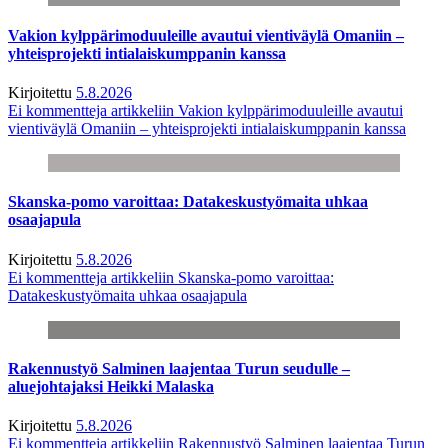
Vakion kylppärimoduuleille avautui vientiväylä Omaniin –
yhteisprojekti intialaiskumppanin kanssa
Kirjoitettu
5.8.2026
Ei kommentteja
artikkeliin Vakion kylppärimoduuleille avautui
vientiväylä Omaniin – yhteisprojekti intialaiskumppanin kanssa
Skanska-pomo varoittaa: Datakeskustyömaita uhkaa
osaajapula
Kirjoitettu
5.8.2026
Ei kommentteja
artikkeliin Skanska-pomo varoittaa:
Datakeskustyömaita uhkaa osaajapula
Rakennustyö Salminen laajentaa Turun seudulle –
aluejohtajaksi Heikki Malaska
Kirjoitettu
5.8.2026
Ei kommentteja
artikkeliin Rakennustyö Salminen laajentaa Turun