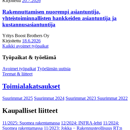
Kirjoitettu
20.7.2026
Rakennuttamisen nuorempi asiantuntija,
yhteistoiminnallisten hankkeiden asiantuntija ja
kustannusasiantuntija
Yritys
Boost Brothers Oy
Kirjoitettu
18.6.2026
Kaikki avoimet työpaikat
Työpaikat & työelämä
Avoimet työpaikat
Työelämän uutisia
Teemat & liitteet
Toimialakatsaukset
Suurimmat 2025
Suurimmat 2024
Suurimmat 2023
Suurimmat 2022
Kaupalliset liitteet
11/2025: Suomea rakentamassa
12/2024: INFRA-lehti
11/2024:
Suomea rakentamassa
11/2023: Jokka − Rakennusteollisuus RT:n