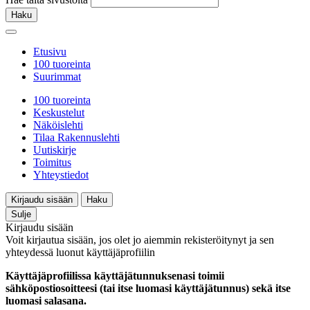
Haku
Etusivu
100 tuoreinta
Suurimmat
100 tuoreinta
Keskustelut
Näköislehti
Tilaa Rakennuslehti
Uutiskirje
Toimitus
Yhteystiedot
Kirjaudu sisään
Haku
Sulje
Kirjaudu sisään
Voit kirjautua sisään, jos olet jo aiemmin rekisteröitynyt ja sen
yhteydessä luonut käyttäjäprofiilin
Käyttäjäprofiilissa käyttäjätunnuksenasi toimii
sähköpostiosoitteesi (tai itse luomasi käyttäjätunnus) sekä itse
luomasi salasana.