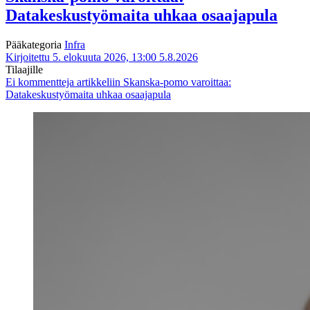
Datakeskustyömaita uhkaa osaajapula
Pääkategoria
Infra
Kirjoitettu 5. elokuuta 2026, 13:00
5.8.2026
Tilaajille
Ei kommentteja
artikkeliin Skanska-pomo varoittaa:
Datakeskustyömaita uhkaa osaajapula