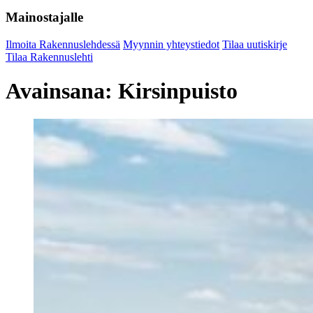
Mainostajalle
Ilmoita Rakennuslehdessä
Myynnin yhteystiedot
Tilaa uutiskirje
Tilaa Rakennuslehti
Avainsana:
Kirsinpuisto