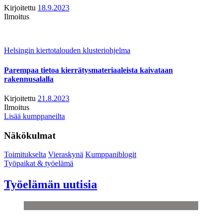
Kirjoitettu
18.9.2023
Ilmoitus
Helsingin kiertotalouden klusteriohjelma
Parempaa tietoa kierrätysmateriaaleista kaivataan
rakennusalalla
Kirjoitettu
21.8.2023
Ilmoitus
Lisää kumppaneilta
Näkökulmat
Toimitukselta
Vieraskynä
Kumppaniblogit
Työpaikat & työelämä
Työelämän uutisia