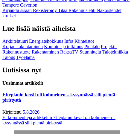
Tampere
Caverion
Kirjaudu sisään
Rekisteröidy
Tilaa Rakennuslehti
Näköislehdet
Uutiset
Lue lisää näistä aiheista
Arkkitehtuuri
Energiatehokkuus
Infra
Kiinteistöt
Korjausrakentaminen
Koulutus ja tutkimus
Pientalo
Projektit
Rakennustuote
Rakentaminen
RaksaTV
Suunnittelu
Talotekniikka
Talous
Työelämä
Uutisissa nyt
Uusimmat artikkelit
Etteplanin kevät oli kohmeinen – kysynnässä silti pientä
piristystä
Kirjoitettu
5.8.2026
Ei kommentteja
artikkeliin Etteplanin kevät oli kohmeinen –
kysynnässä silti pientä piristystä