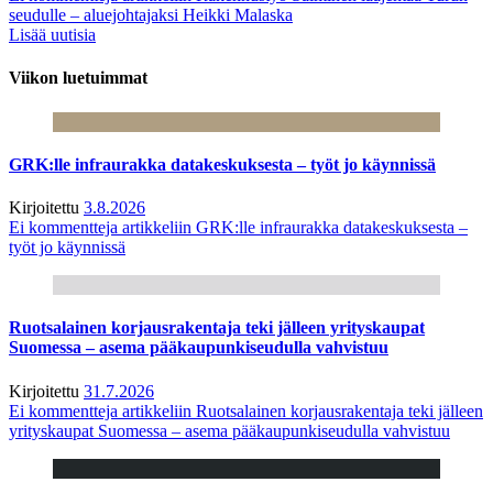
seudulle – aluejohtajaksi Heikki Malaska
Lisää uutisia
Viikon luetuimmat
GRK:lle infraurakka datakeskuksesta – työt jo käynnissä
Kirjoitettu
3.8.2026
Ei kommentteja
artikkeliin GRK:lle infraurakka datakeskuksesta –
työt jo käynnissä
Ruotsalainen korjausrakentaja teki jälleen yrityskaupat
Suomessa – asema pääkaupunkiseudulla vahvistuu
Kirjoitettu
31.7.2026
Ei kommentteja
artikkeliin Ruotsalainen korjausrakentaja teki jälleen
yrityskaupat Suomessa – asema pääkaupunkiseudulla vahvistuu