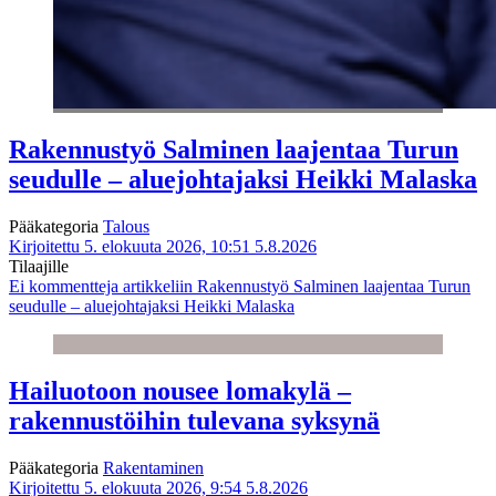
Rakennustyö Salminen laajentaa Turun
seudulle – aluejohtajaksi Heikki Malaska
Pääkategoria
Talous
Kirjoitettu 5. elokuuta 2026, 10:51
5.8.2026
Tilaajille
Ei kommentteja
artikkeliin Rakennustyö Salminen laajentaa Turun
seudulle – aluejohtajaksi Heikki Malaska
Hailuotoon nousee lomakylä –
rakennustöihin tulevana syksynä
Pääkategoria
Rakentaminen
Kirjoitettu 5. elokuuta 2026, 9:54
5.8.2026