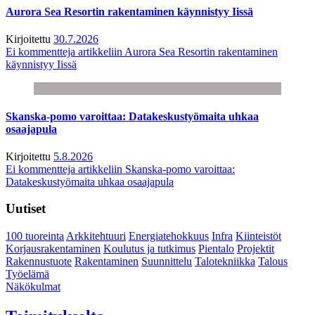
Aurora Sea Resortin rakentaminen käynnistyy Iissä
Kirjoitettu
30.7.2026
Ei kommentteja
artikkeliin Aurora Sea Resortin rakentaminen
käynnistyy Iissä
Skanska-pomo varoittaa: Datakeskustyömaita uhkaa
osaajapula
Kirjoitettu
5.8.2026
Ei kommentteja
artikkeliin Skanska-pomo varoittaa:
Datakeskustyömaita uhkaa osaajapula
Uutiset
100 tuoreinta
Arkkitehtuuri
Energiatehokkuus
Infra
Kiinteistöt
Korjausrakentaminen
Koulutus ja tutkimus
Pientalo
Projektit
Rakennustuote
Rakentaminen
Suunnittelu
Talotekniikka
Talous
Työelämä
Näkökulmat