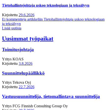
Tietohallintojohtaja uskoo teknologiaan ja tekoälyyn
Kirjoitettu
29.6.2026
Ei kommentteja
artikkeliin Tietohallintojohtaja uskoo teknologiaan
ja tekoälyyn
Lisää uutisia
Uusimmat työpaikat
Toimitusjohtaja
Yritys
KOAS
Kirjoitettu
3.8.2026
Suunnittelupäällikkö
Yritys
Tekova Oyj
Kirjoitettu
22.7.2026
Vastuusuunnittelija, tietomallintava suunnittelija
Yritys
FCG Finnish Consulting Group Oy