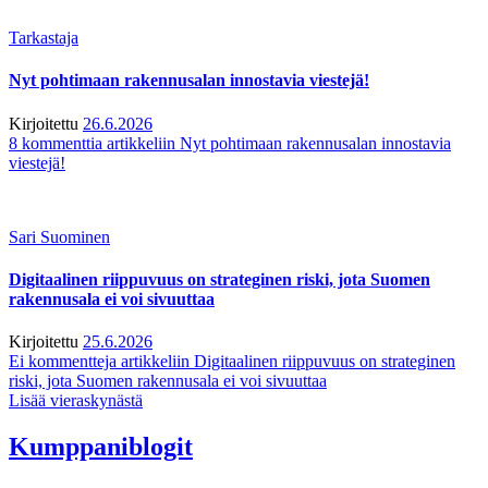
Tarkastaja
Nyt pohtimaan rakennusalan innostavia viestejä!
Kirjoitettu
26.6.2026
8 kommenttia
artikkeliin Nyt pohtimaan rakennusalan innostavia
viestejä!
Sari Suominen
Digitaalinen riippuvuus on strateginen riski, jota Suomen
rakennusala ei voi sivuuttaa
Kirjoitettu
25.6.2026
Ei kommentteja
artikkeliin Digitaalinen riippuvuus on strateginen
riski, jota Suomen rakennusala ei voi sivuuttaa
Lisää vieraskynästä
Kumppaniblogit