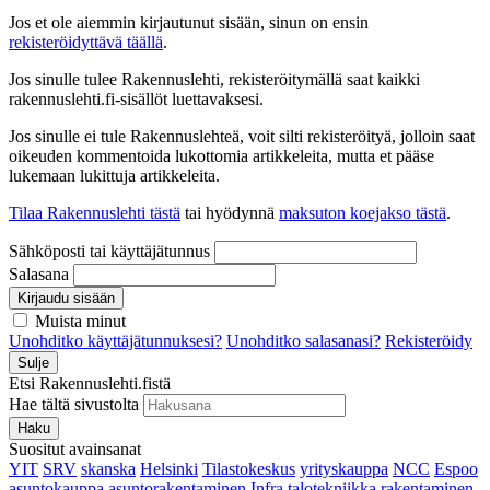
Jos et ole aiemmin kirjautunut sisään, sinun on ensin
rekisteröidyttävä täällä
.
Jos sinulle tulee Rakennuslehti, rekisteröitymällä saat kaikki
rakennuslehti.fi-sisällöt luettavaksesi.
Jos sinulle ei tule Rakennuslehteä, voit silti rekisteröityä, jolloin saat
oikeuden kommentoida lukottomia artikkeleita, mutta et pääse
lukemaan lukittuja artikkeleita.
Tilaa Rakennuslehti tästä
tai hyödynnä
maksuton koejakso tästä
.
Sähköposti tai käyttäjätunnus
Salasana
Kirjaudu sisään
Muista minut
Unohditko käyttäjätunnuksesi?
Unohditko salasanasi?
Rekisteröidy
Sulje
Etsi Rakennuslehti.fistä
Hae tältä sivustolta
Haku
Suositut avainsanat
YIT
SRV
skanska
Helsinki
Tilastokeskus
yrityskauppa
NCC
Espoo
asuntokauppa
asuntorakentaminen
Infra
talotekniikka
rakentaminen