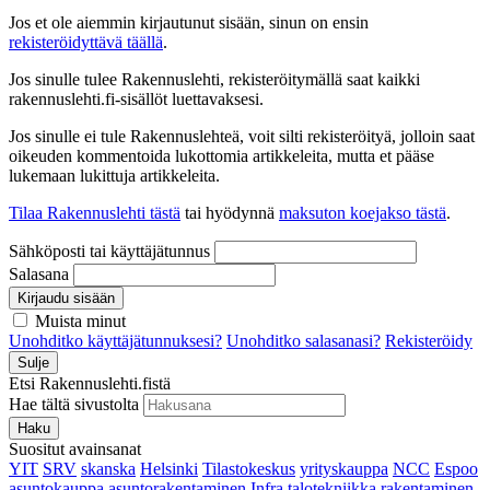
Jos et ole aiemmin kirjautunut sisään, sinun on ensin
rekisteröidyttävä täällä
.
Jos sinulle tulee Rakennuslehti, rekisteröitymällä saat kaikki
rakennuslehti.fi-sisällöt luettavaksesi.
Jos sinulle ei tule Rakennuslehteä, voit silti rekisteröityä, jolloin saat
oikeuden kommentoida lukottomia artikkeleita, mutta et pääse
lukemaan lukittuja artikkeleita.
Tilaa Rakennuslehti tästä
tai hyödynnä
maksuton koejakso tästä
.
Sähköposti tai käyttäjätunnus
Salasana
Kirjaudu sisään
Muista minut
Unohditko käyttäjätunnuksesi?
Unohditko salasanasi?
Rekisteröidy
Sulje
Etsi Rakennuslehti.fistä
Hae tältä sivustolta
Haku
Suositut avainsanat
YIT
SRV
skanska
Helsinki
Tilastokeskus
yrityskauppa
NCC
Espoo
asuntokauppa
asuntorakentaminen
Infra
talotekniikka
rakentaminen