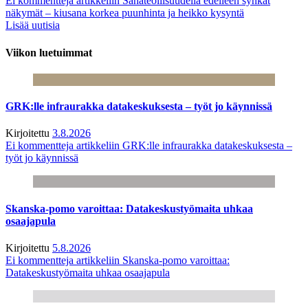
Ei kommentteja
artikkeliin Sahateollisuudella edelleen synkät
näkymät – kiusana korkea puunhinta ja heikko kysyntä
Lisää uutisia
Viikon luetuimmat
GRK:lle infraurakka datakeskuksesta – työt jo käynnissä
Kirjoitettu
3.8.2026
Ei kommentteja
artikkeliin GRK:lle infraurakka datakeskuksesta –
työt jo käynnissä
Skanska-pomo varoittaa: Datakeskustyömaita uhkaa
osaajapula
Kirjoitettu
5.8.2026
Ei kommentteja
artikkeliin Skanska-pomo varoittaa:
Datakeskustyömaita uhkaa osaajapula