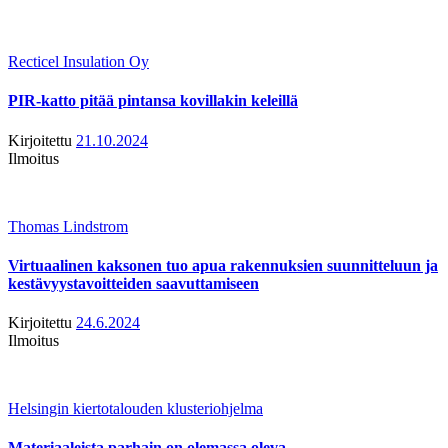
Recticel Insulation Oy
PIR-katto pitää pintansa kovillakin keleillä
Kirjoitettu
21.10.2024
Ilmoitus
Thomas Lindstrom
Virtuaalinen kaksonen tuo apua rakennuksien suunnitteluun ja
kestävyystavoitteiden saavuttamiseen
Kirjoitettu
24.6.2024
Ilmoitus
Helsingin kiertotalouden klusteriohjelma
Materiaaleista parhain on olemassa oleva