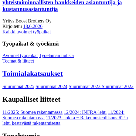
yhteistoiminnallisten hankkeiden asiantuntija ja
kustannusasiantuntija
Yritys
Boost Brothers Oy
Kirjoitettu
18.6.2026
Kaikki avoimet työpaikat
Työpaikat & työelämä
Avoimet työpaikat
Työelämän uutisia
Teemat & liitteet
Toimialakatsaukset
Suurimmat 2025
Suurimmat 2024
Suurimmat 2023
Suurimmat 2022
Kaupalliset liitteet
11/2025: Suomea rakentamassa
12/2024: INFRA-lehti
11/2024:
Suomea rakentamassa
11/2023: Jokka − Rakennusteollisuus RT:n
lehti kestävästä rakentamisesta