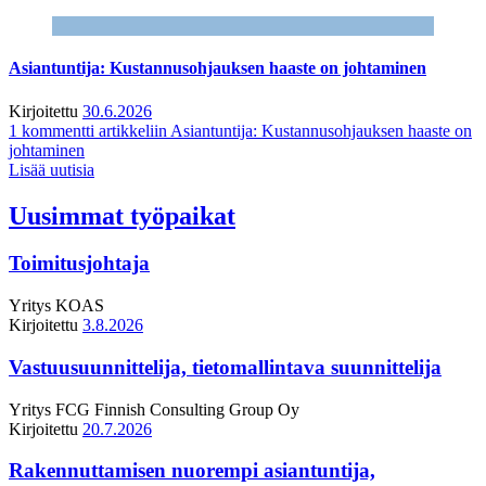
Asiantuntija: Kustannusohjauksen haaste on johtaminen
Kirjoitettu
30.6.2026
1 kommentti
artikkeliin Asiantuntija: Kustannusohjauksen haaste on
johtaminen
Lisää uutisia
Uusimmat työpaikat
Toimitusjohtaja
Yritys
KOAS
Kirjoitettu
3.8.2026
Vastuusuunnittelija, tietomallintava suunnittelija
Yritys
FCG Finnish Consulting Group Oy
Kirjoitettu
20.7.2026
Rakennuttamisen nuorempi asiantuntija,