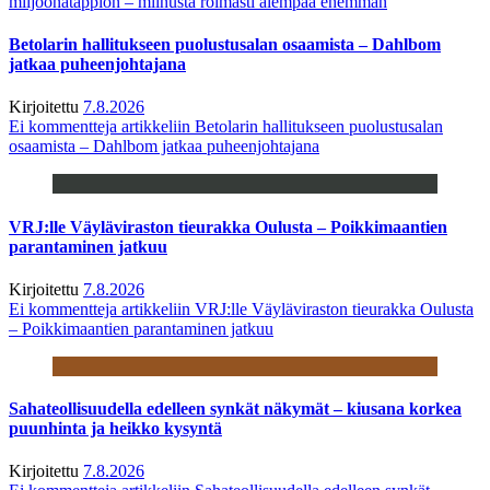
miljoonatappion – miinusta roimasti aiempaa enemmän
Betolarin hallitukseen puolustusalan osaamista – Dahlbom
jatkaa puheenjohtajana
Kirjoitettu
7.8.2026
Ei kommentteja
artikkeliin Betolarin hallitukseen puolustusalan
osaamista – Dahlbom jatkaa puheenjohtajana
VRJ:lle Väyläviraston tieurakka Oulusta – Poikkimaantien
parantaminen jatkuu
Kirjoitettu
7.8.2026
Ei kommentteja
artikkeliin VRJ:lle Väyläviraston tieurakka Oulusta
– Poikkimaantien parantaminen jatkuu
Sahateollisuudella edelleen synkät näkymät – kiusana korkea
puunhinta ja heikko kysyntä
Kirjoitettu
7.8.2026