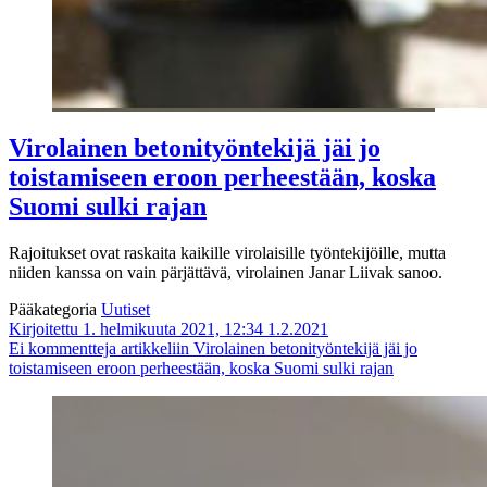
Virolainen betoni­työntekijä jäi jo
toistamiseen eroon perheestään, koska
Suomi sulki rajan
Rajoitukset ovat raskaita kaikille virolaisille työntekijöille, mutta
niiden kanssa on vain pärjättävä, virolainen Janar Liivak sanoo.
Pääkategoria
Uutiset
Kirjoitettu 1. helmikuuta 2021, 12:34
1.2.2021
Ei kommentteja
artikkeliin Virolainen betoni­työntekijä jäi jo
toistamiseen eroon perheestään, koska Suomi sulki rajan