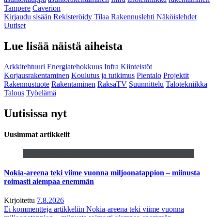
Tampere
Caverion
Kirjaudu sisään
Rekisteröidy
Tilaa Rakennuslehti
Näköislehdet
Uutiset
Lue lisää näistä aiheista
Arkkitehtuuri
Energiatehokkuus
Infra
Kiinteistöt
Korjausrakentaminen
Koulutus ja tutkimus
Pientalo
Projektit
Rakennustuote
Rakentaminen
RaksaTV
Suunnittelu
Talotekniikka
Talous
Työelämä
Uutisissa nyt
Uusimmat artikkelit
Nokia-areena teki viime vuonna miljoonatappion – miinusta
roimasti aiempaa enemmän
Kirjoitettu
7.8.2026
Ei kommentteja
artikkeliin Nokia-areena teki viime vuonna