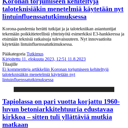
Koronan torjumiseen kehiteltyjä
taloteknisiäkin menetelmiä käytetään nyt
lintuinfluenssatutkimuksessa
Korona-pandemia herätti tutkijat ja ja talotekniikan asiantuntijat
tekemään poikkitieteellistä yhteistyötä esimerkiksi E3-hankkeessa ja
etsimään teknisiä ratkaisuja tulevaisuuteen. Nyt innovaatioita
käytetään lintuinfluenssatutkimuksessa.
Pääkategoria
Tutkimus
Kirjoitettu 11. elokuuta 2023, 12:51
11.8.2023
Tilaajille
Ei kommentteja
artikkeliin Koronan torjumiseen kehiteltyjä
taloteknisiäkin menetelmiä käytetään nyt
lintuinfluenssatutkimuksessa
Tapiolassa on pari vuotta korjattu 1960-
luvun betoni­arkkitehtuuria edustavaa
kirkkoa – sitten tuli yllättäviä mutkia
matkaan