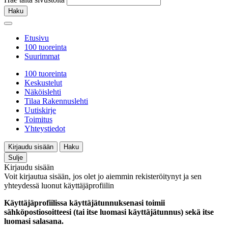
Haku
Etusivu
100 tuoreinta
Suurimmat
100 tuoreinta
Keskustelut
Näköislehti
Tilaa Rakennuslehti
Uutiskirje
Toimitus
Yhteystiedot
Kirjaudu sisään
Haku
Sulje
Kirjaudu sisään
Voit kirjautua sisään, jos olet jo aiemmin rekisteröitynyt ja sen
yhteydessä luonut käyttäjäprofiilin
Käyttäjäprofiilissa käyttäjätunnuksenasi toimii
sähköpostiosoitteesi (tai itse luomasi käyttäjätunnus) sekä itse
luomasi salasana.