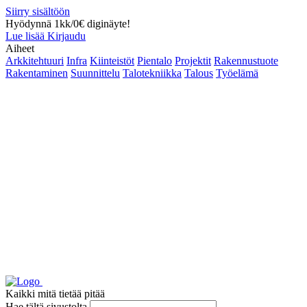
Siirry sisältöön
Hyödynnä 1kk/0€ diginäyte!
Lue lisää
Kirjaudu
Aiheet
Arkkitehtuuri
Infra
Kiinteistöt
Pientalo
Projektit
Rakennustuote
Rakentaminen
Suunnittelu
Talotekniikka
Talous
Työelämä
Kaikki mitä tietää pitää
Hae tältä sivustolta