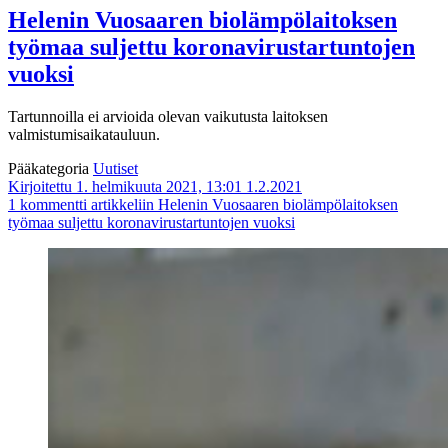
Helenin Vuosaaren biolämpölaitoksen
työmaa suljettu koronavirustartuntojen
vuoksi
Tartunnoilla ei arvioida olevan vaikutusta laitoksen
valmistumisaikatauluun.
Pääkategoria
Uutiset
Kirjoitettu 1. helmikuuta 2021, 13:01
1.2.2021
1 kommentti
artikkeliin Helenin Vuosaaren biolämpölaitoksen
työmaa suljettu koronavirustartuntojen vuoksi