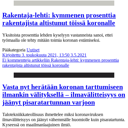
Rakentaja-lehti: kymmenen prosenttia
rakentajista altistunut töissä koronalle
Yksitoista prosenttia lehden kyselyyn vastanneista sanoi, ettei
työmaalla ole tehty mitään toimia koronan estämiseksi.
Pääkategoria
Uutiset
Kirjoitettu 3. toukokuuta 2021, 13:50
3.5.2021
Ei kommentteja
artikkeliin Rakentaja-lehti: kymmenen prosenttia
rakentajista altistunut töissä koronalle
Vasta nyt herätään koronan tarttumiseen
ilmankin välityksellä – ilmavälitteisyys on
jäänyt pisaratartunnan varjoon
Talotekniikkateollisuus ihmettelee miksi koronaviruksen
ilmavälitteisyys on jäänyt vähemmälle huomiolle kuin pisaratartunta.
Kyseessä on maailmanlaajuinen ilmiö.