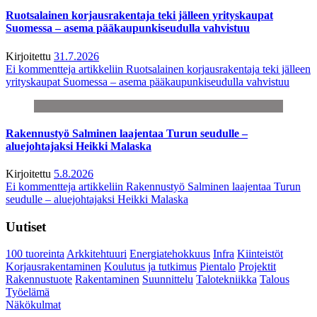
Ruotsalainen korjausrakentaja teki jälleen yrityskaupat
Suomessa – asema pääkaupunkiseudulla vahvistuu
Kirjoitettu
31.7.2026
Ei kommentteja
artikkeliin Ruotsalainen korjausrakentaja teki jälleen
yrityskaupat Suomessa – asema pääkaupunkiseudulla vahvistuu
Rakennustyö Salminen laajentaa Turun seudulle –
aluejohtajaksi Heikki Malaska
Kirjoitettu
5.8.2026
Ei kommentteja
artikkeliin Rakennustyö Salminen laajentaa Turun
seudulle – aluejohtajaksi Heikki Malaska
Uutiset
100 tuoreinta
Arkkitehtuuri
Energiatehokkuus
Infra
Kiinteistöt
Korjausrakentaminen
Koulutus ja tutkimus
Pientalo
Projektit
Rakennustuote
Rakentaminen
Suunnittelu
Talotekniikka
Talous
Työelämä
Näkökulmat