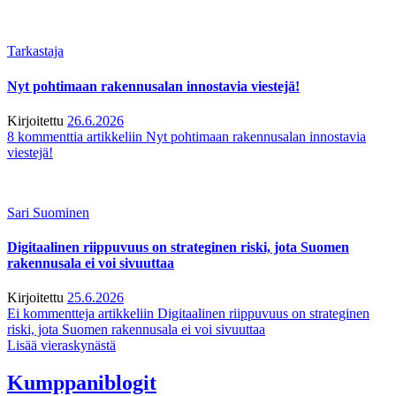
Tarkastaja
Nyt pohtimaan rakennusalan innostavia viestejä!
Kirjoitettu
26.6.2026
8 kommenttia
artikkeliin Nyt pohtimaan rakennusalan innostavia
viestejä!
Sari Suominen
Digitaalinen riippuvuus on strateginen riski, jota Suomen
rakennusala ei voi sivuuttaa
Kirjoitettu
25.6.2026
Ei kommentteja
artikkeliin Digitaalinen riippuvuus on strateginen
riski, jota Suomen rakennusala ei voi sivuuttaa
Lisää vieraskynästä
Kumppaniblogit