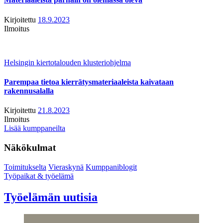
Kirjoitettu
18.9.2023
Ilmoitus
Helsingin kiertotalouden klusteriohjelma
Parempaa tietoa kierrätysmateriaaleista kaivataan
rakennusalalla
Kirjoitettu
21.8.2023
Ilmoitus
Lisää kumppaneilta
Näkökulmat
Toimitukselta
Vieraskynä
Kumppaniblogit
Työpaikat & työelämä
Työelämän uutisia