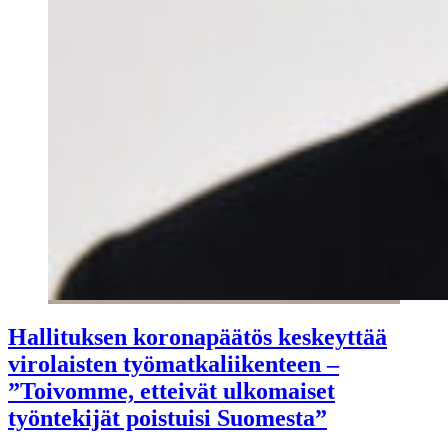
Hallituksen koronapäätös keskeyttää
virolaisten työmatkaliikenteen –
”Toivomme, etteivät ulkomaiset
työntekijät poistuisi Suomesta”