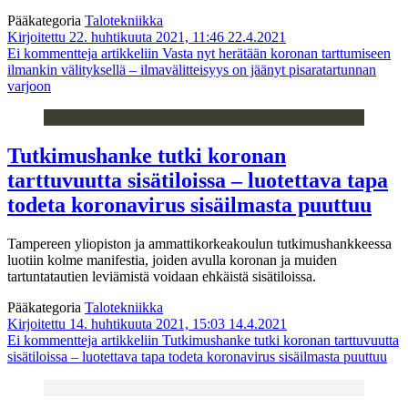
Pääkategoria
Talotekniikka
Kirjoitettu 22. huhtikuuta 2021, 11:46
22.4.2021
Ei kommentteja
artikkeliin Vasta nyt herätään koronan tarttumiseen
ilmankin välityksellä – ilmavälitteisyys on jäänyt pisaratartunnan
varjoon
Tutkimushanke tutki koronan
tarttuvuutta sisätiloissa – luotettava tapa
todeta koronavirus sisäilmasta puuttuu
Tampereen yliopiston ja ammattikorkeakoulun tutkimushankkeessa
luotiin kolme manifestia, joiden avulla koronan ja muiden
tartuntatautien leviämistä voidaan ehkäistä sisätiloissa.
Pääkategoria
Talotekniikka
Kirjoitettu 14. huhtikuuta 2021, 15:03
14.4.2021
Ei kommentteja
artikkeliin Tutkimushanke tutki koronan tarttuvuutta
sisätiloissa – luotettava tapa todeta koronavirus sisäilmasta puuttuu