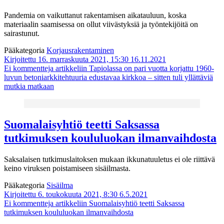
Pandemia on vaikuttanut rakentamisen aikatauluun, koska
materiaalin saamisessa on ollut viivästyksiä ja työntekijöitä on
sairastunut.
Pääkategoria
Korjausrakentaminen
Kirjoitettu 16. marraskuuta 2021, 15:30
16.11.2021
Ei kommentteja
artikkeliin Tapiolassa on pari vuotta korjattu 1960-
luvun betoni­arkkitehtuuria edustavaa kirkkoa – sitten tuli yllättäviä
mutkia matkaan
Suomalaisyhtiö teetti Saksassa
tutkimuksen koululuokan ilmanvaihdosta
Saksalaisen tutkimuslaitoksen mukaan ikkunatuuletus ei ole riittävä
keino viruksen poistamiseen sisäilmasta.
Pääkategoria
Sisäilma
Kirjoitettu 6. toukokuuta 2021, 8:30
6.5.2021
Ei kommentteja
artikkeliin Suomalaisyhtiö teetti Saksassa
tutkimuksen koululuokan ilmanvaihdosta