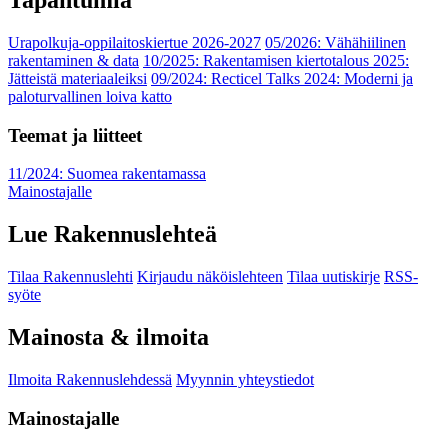
Tapahtumia
Urapolkuja-oppilaitoskiertue 2026-2027
05/2026: Vähähiilinen
rakentaminen & data
10/2025: Rakentamisen kiertotalous 2025:
Jätteistä materiaaleiksi
09/2024: Recticel Talks 2024: Moderni ja
paloturvallinen loiva katto
Teemat ja liitteet
11/2024: Suomea rakentamassa
Mainostajalle
Lue Rakennuslehteä
Tilaa Rakennuslehti
Kirjaudu näköislehteen
Tilaa uutiskirje
RSS-
syöte
Mainosta & ilmoita
Ilmoita Rakennuslehdessä
Myynnin yhteystiedot
Mainostajalle