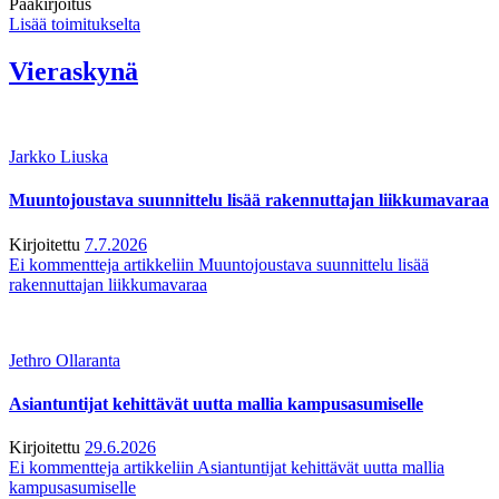
Pääkirjoitus
Lisää toimitukselta
Vieraskynä
Jarkko Liuska
Muuntojoustava suunnittelu lisää rakennuttajan liikkumavaraa
Kirjoitettu
7.7.2026
Ei kommentteja
artikkeliin Muuntojoustava suunnittelu lisää
rakennuttajan liikkumavaraa
Jethro Ollaranta
Asiantuntijat kehittävät uutta mallia kampusasumiselle
Kirjoitettu
29.6.2026
Ei kommentteja
artikkeliin Asiantuntijat kehittävät uutta mallia
kampusasumiselle