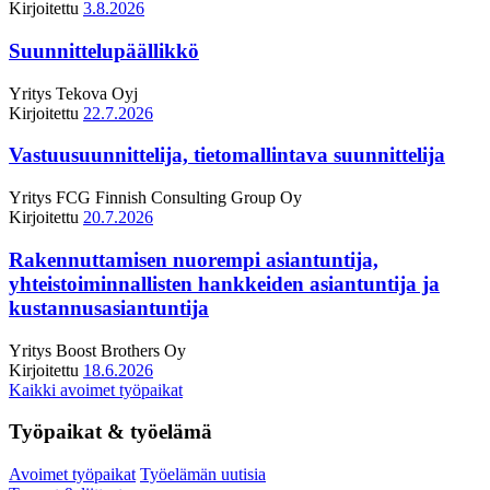
Kirjoitettu
3.8.2026
Suunnittelupäällikkö
Yritys
Tekova Oyj
Kirjoitettu
22.7.2026
Vastuusuunnittelija, tietomallintava suunnittelija
Yritys
FCG Finnish Consulting Group Oy
Kirjoitettu
20.7.2026
Rakennuttamisen nuorempi asiantuntija,
yhteistoiminnallisten hankkeiden asiantuntija ja
kustannusasiantuntija
Yritys
Boost Brothers Oy
Kirjoitettu
18.6.2026
Kaikki avoimet työpaikat
Työpaikat & työelämä
Avoimet työpaikat
Työelämän uutisia