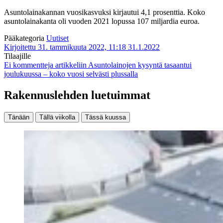
Asuntolainakannan vuosikasvuksi kirjautui 4,1 prosenttia. Koko
asuntolainakanta oli vuoden 2021 lopussa 107 miljardia euroa.
Pääkategoria
Uutiset
Kirjoitettu 31. tammikuuta 2022, 11:18
31.1.2022
Tilaajille
Ei kommentteja
artikkeliin Asuntolainojen kysyntä tasaantui
joulukuussa – koko vuosi selvästi plussalla
Rakennuslehden luetuimmat
Tänään
Tällä viikolla
Tässä kuussa