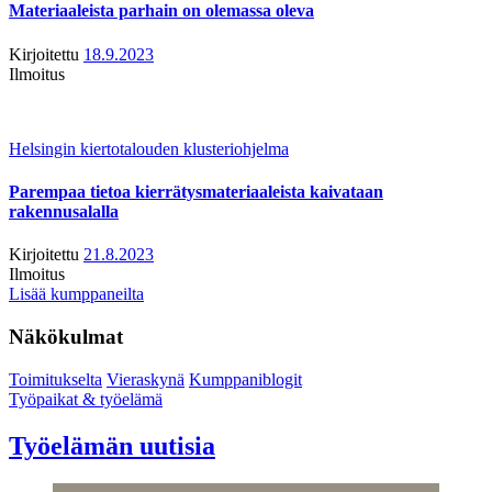
Materiaaleista parhain on olemassa oleva
Kirjoitettu
18.9.2023
Ilmoitus
Helsingin kiertotalouden klusteriohjelma
Parempaa tietoa kierrätysmateriaaleista kaivataan
rakennusalalla
Kirjoitettu
21.8.2023
Ilmoitus
Lisää kumppaneilta
Näkökulmat
Toimitukselta
Vieraskynä
Kumppaniblogit
Työpaikat & työelämä
Työelämän uutisia