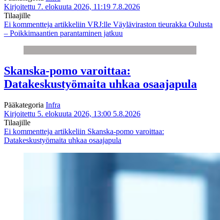
Kirjoitettu 7. elokuuta 2026, 11:19
7.8.2026
Tilaajille
Ei kommentteja
artikkeliin VRJ:lle Väyläviraston tieurakka Oulusta
– Poikkimaantien parantaminen jatkuu
Skanska-pomo varoittaa:
Datakeskustyömaita uhkaa osaajapula
Pääkategoria
Infra
Kirjoitettu 5. elokuuta 2026, 13:00
5.8.2026
Tilaajille
Ei kommentteja
artikkeliin Skanska-pomo varoittaa:
Datakeskustyömaita uhkaa osaajapula