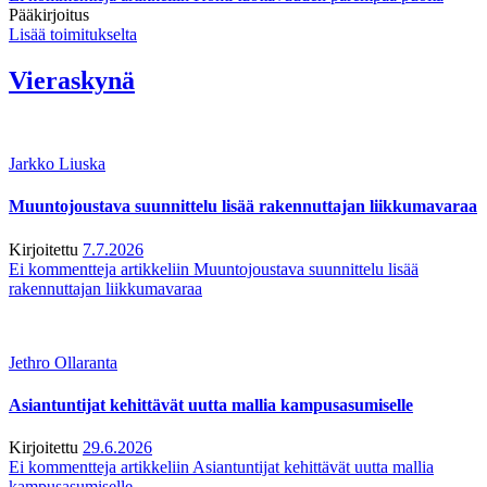
Pääkirjoitus
Lisää toimitukselta
Vieraskynä
Jarkko Liuska
Muuntojoustava suunnittelu lisää rakennuttajan liikkumavaraa
Kirjoitettu
7.7.2026
Ei kommentteja
artikkeliin Muuntojoustava suunnittelu lisää
rakennuttajan liikkumavaraa
Jethro Ollaranta
Asiantuntijat kehittävät uutta mallia kampusasumiselle
Kirjoitettu
29.6.2026
Ei kommentteja
artikkeliin Asiantuntijat kehittävät uutta mallia
kampusasumiselle