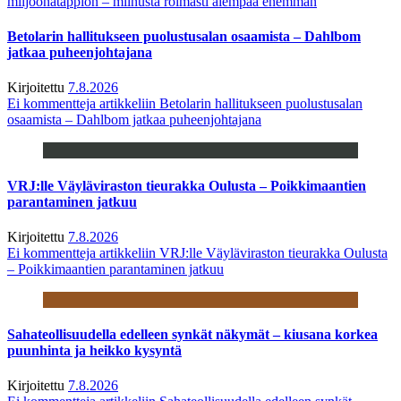
miljoonatappion – miinusta roimasti aiempaa enemmän
Betolarin hallitukseen puolustusalan osaamista – Dahlbom
jatkaa puheenjohtajana
Kirjoitettu
7.8.2026
Ei kommentteja
artikkeliin Betolarin hallitukseen puolustusalan
osaamista – Dahlbom jatkaa puheenjohtajana
VRJ:lle Väyläviraston tieurakka Oulusta – Poikkimaantien
parantaminen jatkuu
Kirjoitettu
7.8.2026
Ei kommentteja
artikkeliin VRJ:lle Väyläviraston tieurakka Oulusta
– Poikkimaantien parantaminen jatkuu
Sahateollisuudella edelleen synkät näkymät – kiusana korkea
puunhinta ja heikko kysyntä
Kirjoitettu
7.8.2026