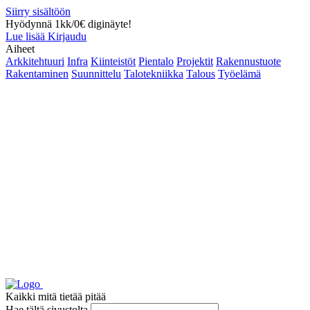
Siirry sisältöön
Hyödynnä 1kk/0€ diginäyte!
Lue lisää
Kirjaudu
Aiheet
Arkkitehtuuri
Infra
Kiinteistöt
Pientalo
Projektit
Rakennustuote
Rakentaminen
Suunnittelu
Talotekniikka
Talous
Työelämä
Kaikki mitä tietää pitää
Hae tältä sivustolta