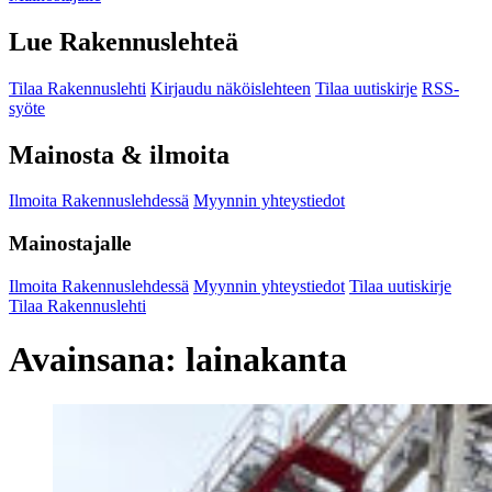
Lue Rakennuslehteä
Tilaa Rakennuslehti
Kirjaudu näköislehteen
Tilaa uutiskirje
RSS-
syöte
Mainosta & ilmoita
Ilmoita Rakennuslehdessä
Myynnin yhteystiedot
Mainostajalle
Ilmoita Rakennuslehdessä
Myynnin yhteystiedot
Tilaa uutiskirje
Tilaa Rakennuslehti
Avainsana:
lainakanta