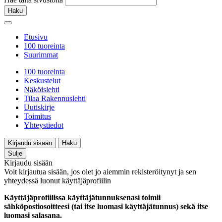
Haku
Etusivu
100 tuoreinta
Suurimmat
100 tuoreinta
Keskustelut
Näköislehti
Tilaa Rakennuslehti
Uutiskirje
Toimitus
Yhteystiedot
Kirjaudu sisään
Haku
Sulje
Kirjaudu sisään
Voit kirjautua sisään, jos olet jo aiemmin rekisteröitynyt ja sen
yhteydessä luonut käyttäjäprofiilin
Käyttäjäprofiilissa käyttäjätunnuksenasi toimii
sähköpostiosoitteesi (tai itse luomasi käyttäjätunnus) sekä itse
luomasi salasana.