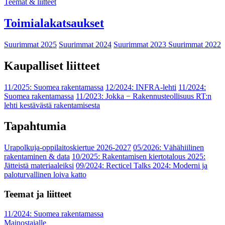
Teemat & liitteet
Toimialakatsaukset
Suurimmat 2025
Suurimmat 2024
Suurimmat 2023
Suurimmat 2022
Kaupalliset liitteet
11/2025: Suomea rakentamassa
12/2024: INFRA-lehti
11/2024:
Suomea rakentamassa
11/2023: Jokka − Rakennusteollisuus RT:n
lehti kestävästä rakentamisesta
Tapahtumia
Urapolkuja-oppilaitoskiertue 2026-2027
05/2026: Vähähiilinen
rakentaminen & data
10/2025: Rakentamisen kiertotalous 2025:
Jätteistä materiaaleiksi
09/2024: Recticel Talks 2024: Moderni ja
paloturvallinen loiva katto
Teemat ja liitteet
11/2024: Suomea rakentamassa
Mainostajalle