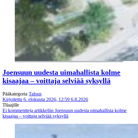
Joensuun uudesta uimahallista kolme
kisaajaa – voittaja selviää syksyllä
Pääkategoria
Talous
Kirjoitettu 6. elokuuta 2026, 12:59
6.8.2026
Tilaajille
Ei kommentteja
artikkeliin Joensuun uudesta uimahallista kolme
kisaajaa – voittaja selviää syksyllä