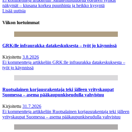
Ei kommentteja
artikkeliin Sahateollisuudella edelleen synkät
näkymät – kiusana korkea puunhinta ja heikko kysyntä
Lisää uutisia
Viikon luetuimmat
GRK:lle infraurakka datakeskuksesta – työt jo käynnissä
Kirjoitettu
3.8.2026
Ei kommentteja
artikkeliin GRK:lle infraurakka datakeskuksesta –
työt jo käynnissä
Ruotsalainen korjausrakentaja teki jälleen yrityskaupat
Suomessa – asema pääkaupunkiseudulla vahvistuu
Kirjoitettu
31.7.2026
Ei kommentteja
artikkeliin Ruotsalainen korjausrakentaja teki jälleen
yrityskaupat Suomessa – asema pääkaupunkiseudulla vahvistuu