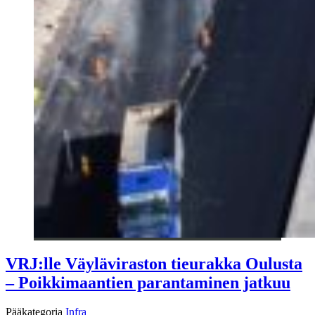
VRJ:lle Väyläviraston tieurakka Oulusta
– Poikkimaantien parantaminen jatkuu
Pääkategoria
Infra