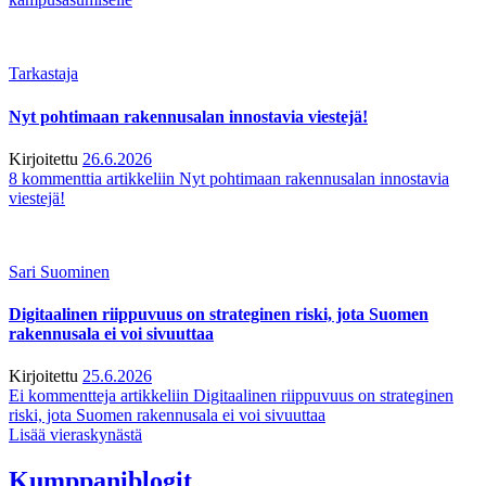
Tarkastaja
Nyt pohtimaan rakennusalan innostavia viestejä!
Kirjoitettu
26.6.2026
8 kommenttia
artikkeliin Nyt pohtimaan rakennusalan innostavia
viestejä!
Sari Suominen
Digitaalinen riippuvuus on strateginen riski, jota Suomen
rakennusala ei voi sivuuttaa
Kirjoitettu
25.6.2026
Ei kommentteja
artikkeliin Digitaalinen riippuvuus on strateginen
riski, jota Suomen rakennusala ei voi sivuuttaa
Lisää vieraskynästä
Kumppaniblogit