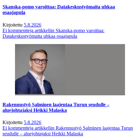
Skanska-pomo varoittaa: Datakeskustyömaita uhkaa
osaajapula
Kirjoitettu
5.8.2026
Ei kommentteja
artikkeliin Skanska-pomo varoittaa:
Datakeskustyömaita uhkaa osaajapula
Rakennustyö Salminen laajentaa Turun seudulle –
aluejohtajaksi Heikki Malaska
Kirjoitettu
5.8.2026
Ei kommentteja
artikkeliin Rakennustyö Salminen laajentaa Turun
seudulle – aluejohtajaksi Heikki Malaska