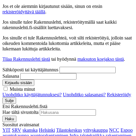
Jos et ole aiemmin kirjautunut sisään, sinun on ensin
rekisteröidyttävä täällä
.
Jos sinulle tulee Rakennuslehti, rekisteröitymällä saat kaikki
rakennuslehti.fi-sisällöt luettavaksesi.
Jos sinulle ei tule Rakennuslehteä, voit silti rekisteröityä, jolloin saat
oikeuden kommentoida lukottomia artikkeleita, mutta et pääse
lukemaan lukittuja artikkeleita.
Tilaa Rakennuslehti tästä
tai hyödynnä
maksuton koejakso tästä
.
Sähköposti tai käyttäjätunnus
Salasana
Kirjaudu sisään
Muista minut
Unohditko käyttäjätunnuksesi?
Unohditko salasanasi?
Rekisteröidy
Sulje
Etsi Rakennuslehti.fistä
Hae tältä sivustolta
Haku
Suositut avainsanat
YIT
SRV
skanska
Helsinki
Tilastokeskus
yrityskauppa
NCC
Espoo
asuntokauppa
asuntorakentaminen
Infra
talotekniikka
rakentaminen