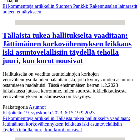
Tilaajille
Ei kommentteja
artikkeliin Suomen Pankki: Rakennusalan lainarästit
uuteen ennätykseen
Tällaista tukea hallitukselta vaaditaan:
Jättimäinen korkovähennyksen leikkaus
iski asuntovelallisiin täydellä teholla
juuri, kun korot nousivat
Hallitukselta on vaadittu asuntolainojen korkojen
verovähennysoikeuden palauttamista, jotta kynnys uuden asunnon
ostamiseen madaltuisi. Tässä ensimmäisen kerran 1.2.2023
julkaistussa jutussa kerromme, miten suuresta tukileikkauksesta
verovähennyksen poistamisessa on kysymys.
Pääkategoria
Asunnot
Kirjoitettu 19. syyskuuta 2023, 6:15
19.9.2023
Ei kommentteja
artikkeliin Tällaista tukea hallitukselta vaaditaan:
Jättimäinen korkovähennyksen leikkaus iski asuntovelallisiin
täydellä teholla juuri, kun korot nousivat