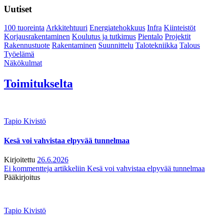
Uutiset
100 tuoreinta
Arkkitehtuuri
Energiatehokkuus
Infra
Kiinteistöt
Korjausrakentaminen
Koulutus ja tutkimus
Pientalo
Projektit
Rakennustuote
Rakentaminen
Suunnittelu
Talotekniikka
Talous
Työelämä
Näkökulmat
Toimitukselta
Tapio Kivistö
Kesä voi vahvistaa elpyvää tunnelmaa
Kirjoitettu
26.6.2026
Ei kommentteja
artikkeliin Kesä voi vahvistaa elpyvää tunnelmaa
Pääkirjoitus
Tapio Kivistö