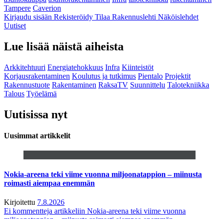
Tampere
Caverion
Kirjaudu sisään
Rekisteröidy
Tilaa Rakennuslehti
Näköislehdet
Uutiset
Lue lisää näistä aiheista
Arkkitehtuuri
Energiatehokkuus
Infra
Kiinteistöt
Korjausrakentaminen
Koulutus ja tutkimus
Pientalo
Projektit
Rakennustuote
Rakentaminen
RaksaTV
Suunnittelu
Talotekniikka
Talous
Työelämä
Uutisissa nyt
Uusimmat artikkelit
Nokia-areena teki viime vuonna miljoonatappion – miinusta
roimasti aiempaa enemmän
Kirjoitettu
7.8.2026
Ei kommentteja
artikkeliin Nokia-areena teki viime vuonna