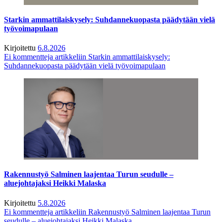
Starkin ammattilaiskysely: Suhdannekuopasta päädytään vielä
työvoimapulaan
Kirjoitettu
6.8.2026
Ei kommentteja
artikkeliin Starkin ammattilaiskysely:
Suhdannekuopasta päädytään vielä työvoimapulaan
Rakennustyö Salminen laajentaa Turun seudulle –
aluejohtajaksi Heikki Malaska
Kirjoitettu
5.8.2026
Ei kommentteja
artikkeliin Rakennustyö Salminen laajentaa Turun
seudulle – aluejohtajaksi Heikki Malaska