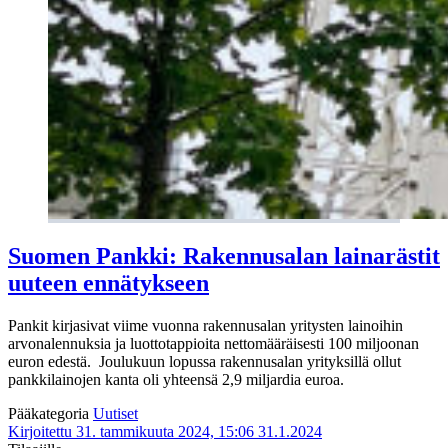
Suomen Pankki: Rakennusalan lainarästit
uuteen ennätykseen
Pankit kirjasivat viime vuonna rakennusalan yritysten lainoihin
arvonalennuksia ja luottotappioita nettomääräisesti 100 miljoonan
euron edestä. Joulukuun lopussa rakennusalan yrityksillä ollut
pankkilainojen kanta oli yhteensä 2,9 miljardia euroa.
Pääkategoria
Uutiset
Kirjoitettu 31. tammikuuta 2024, 15:06
31.1.2024