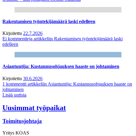
Rakentamisen työntekijämäärä laski edelleen
Kirjoitettu
22.7.2026
Ei kommentteja
artikkeliin Rakentamisen työntekijämäärä laski
edelleen
Asiantuntija: Kustannusohjauksen haaste on johtaminen
Kirjoitettu
30.6.2026
1 kommentti
artikkeliin Asiantuntija: Kustannusohjauksen haaste on
johtaminen
Lisää uutisia
Uusimmat työpaikat
Toimitusjohtaja
Yritys
KOAS