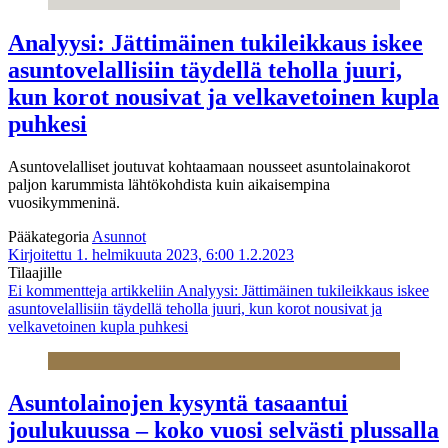
Analyysi: Jättimäinen tukileikkaus iskee
asuntovelallisiin täydellä teholla juuri,
kun korot nousivat ja velkavetoinen kupla
puhkesi
Asuntovelalliset joutuvat kohtaamaan nousseet asuntolainakorot
paljon karummista lähtökohdista kuin aikaisempina
vuosikymmeninä.
Pääkategoria
Asunnot
Kirjoitettu 1. helmikuuta 2023, 6:00
1.2.2023
Tilaajille
Ei kommentteja
artikkeliin Analyysi: Jättimäinen tukileikkaus iskee
asuntovelallisiin täydellä teholla juuri, kun korot nousivat ja
velkavetoinen kupla puhkesi
Asuntolainojen kysyntä tasaantui
joulukuussa – koko vuosi selvästi plussalla