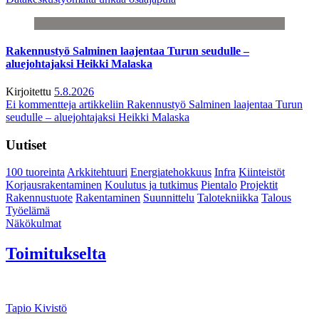
Rakennustyö Salminen laajentaa Turun seudulle –
aluejohtajaksi Heikki Malaska
Kirjoitettu
5.8.2026
Ei kommentteja
artikkeliin Rakennustyö Salminen laajentaa Turun
seudulle – aluejohtajaksi Heikki Malaska
Uutiset
100 tuoreinta
Arkkitehtuuri
Energiatehokkuus
Infra
Kiinteistöt
Korjausrakentaminen
Koulutus ja tutkimus
Pientalo
Projektit
Rakennustuote
Rakentaminen
Suunnittelu
Talotekniikka
Talous
Työelämä
Näkökulmat
Toimitukselta
Tapio Kivistö