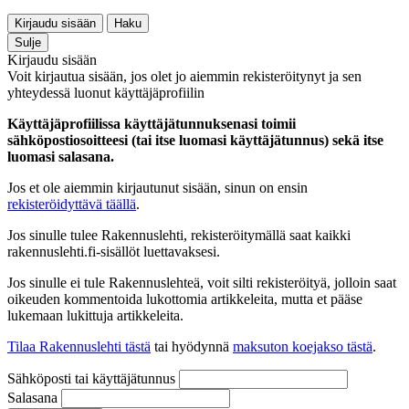
Kirjaudu sisään
Haku
Sulje
Kirjaudu sisään
Voit kirjautua sisään, jos olet jo aiemmin rekisteröitynyt ja sen
yhteydessä luonut käyttäjäprofiilin
Käyttäjäprofiilissa käyttäjätunnuksenasi toimii
sähköpostiosoitteesi (tai itse luomasi käyttäjätunnus) sekä itse
luomasi salasana.
Jos et ole aiemmin kirjautunut sisään, sinun on ensin
rekisteröidyttävä täällä
.
Jos sinulle tulee Rakennuslehti, rekisteröitymällä saat kaikki
rakennuslehti.fi-sisällöt luettavaksesi.
Jos sinulle ei tule Rakennuslehteä, voit silti rekisteröityä, jolloin saat
oikeuden kommentoida lukottomia artikkeleita, mutta et pääse
lukemaan lukittuja artikkeleita.
Tilaa Rakennuslehti tästä
tai hyödynnä
maksuton koejakso tästä
.
Sähköposti tai käyttäjätunnus
Salasana