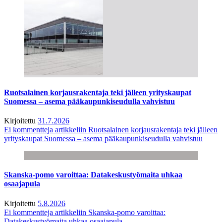
Ruotsalainen korjausrakentaja teki jälleen yrityskaupat
Suomessa – asema pääkaupunkiseudulla vahvistuu
Kirjoitettu
31.7.2026
Ei kommentteja
artikkeliin Ruotsalainen korjausrakentaja teki jälleen
yrityskaupat Suomessa – asema pääkaupunkiseudulla vahvistuu
Skanska-pomo varoittaa: Datakeskustyömaita uhkaa
osaajapula
Kirjoitettu
5.8.2026
Ei kommentteja
artikkeliin Skanska-pomo varoittaa:
Datakeskustyömaita uhkaa osaajapula