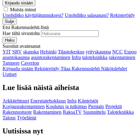
Kirjaudu sisään
Muista minut
Unohditko käyttäjätunnuksesi?
Unohditko salasanasi?
Rekisteröidy
Sulje
Etsi Rakennuslehti.fistä
Hae tältä sivustolta
Haku
Suositut avainsanat
YIT
SRV
skanska
Helsinki
Tilastokeskus
yrityskauppa
NCC
Espoo
asuntokauppa
asuntorakentaminen
Infra
talotekniikka
rakentaminen
Tampere
Caverion
Kirjaudu sisään
Rekisteröidy
Tilaa Rakennuslehti
Näköislehdet
Uutiset
Lue lisää näistä aiheista
Arkkitehtuuri
Energiatehokkuus
Infra
Kiinteistöt
Korjausrakentaminen
Koulutus ja tutkimus
Pientalo
Projektit
Rakennustuote
Rakentaminen
RaksaTV
Suunnittelu
Talotekniikka
Talous
Työelämä
Uutisissa nyt