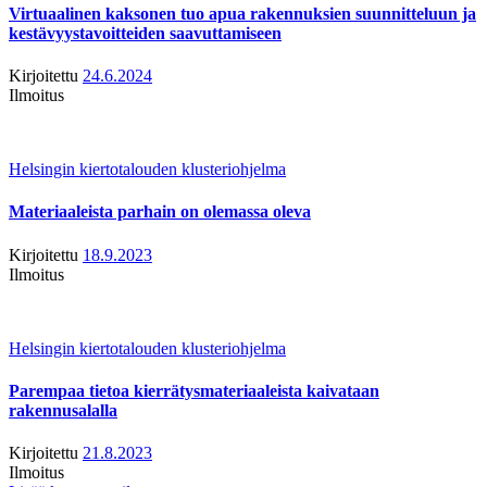
Virtuaalinen kaksonen tuo apua rakennuksien suunnitteluun ja
kestävyystavoitteiden saavuttamiseen
Kirjoitettu
24.6.2024
Ilmoitus
Helsingin kiertotalouden klusteriohjelma
Materiaaleista parhain on olemassa oleva
Kirjoitettu
18.9.2023
Ilmoitus
Helsingin kiertotalouden klusteriohjelma
Parempaa tietoa kierrätysmateriaaleista kaivataan
rakennusalalla
Kirjoitettu
21.8.2023
Ilmoitus