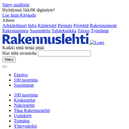
Siirry sisältöön
Hyödynnä 1kk/0€ diginäyte!
Lue lisää
Kirjaudu
Aiheet
Arkkitehtuuri
Infra
Kiinteistöt
Pientalo
Projektit
Rakennustuote
Rakentaminen
Suunnittelu
Talotekniikka
Talous
Työelämä
Kaikki mitä tietää pitää
Hae tältä sivustolta
Haku
Etusivu
100 tuoreinta
Suurimmat
100 tuoreinta
Keskustelut
Näköislehti
Tilaa Rakennuslehti
Uutiskirje
Toimitus
Yhteystiedot