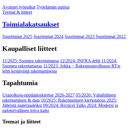
Avoimet työpaikat
Työelämän uutisia
Teemat & liitteet
Toimialakatsaukset
Suurimmat 2025
Suurimmat 2024
Suurimmat 2023
Suurimmat 2022
Kaupalliset liitteet
11/2025: Suomea rakentamassa
12/2024: INFRA-lehti
11/2024:
Suomea rakentamassa
11/2023: Jokka − Rakennusteollisuus RT:n
lehti kestävästä rakentamisesta
Tapahtumia
Urapolkuja-oppilaitoskiertue 2026-2027
05/2026: Vähähiilinen
rakentaminen & data
10/2025: Rakentamisen kiertotalous 2025:
Jätteistä materiaaleiksi
09/2024: Recticel Talks 2024: Moderni ja
paloturvallinen loiva katto
Teemat ja liitteet