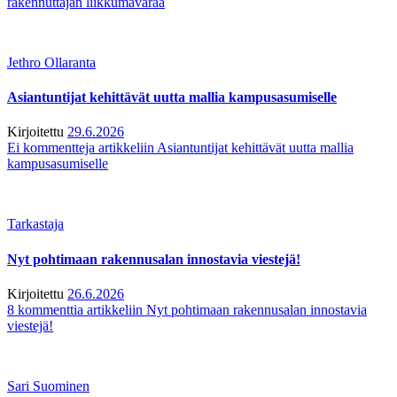
rakennuttajan liikkumavaraa
Jethro Ollaranta
Asiantuntijat kehittävät uutta mallia kampusasumiselle
Kirjoitettu
29.6.2026
Ei kommentteja
artikkeliin Asiantuntijat kehittävät uutta mallia
kampusasumiselle
Tarkastaja
Nyt pohtimaan rakennusalan innostavia viestejä!
Kirjoitettu
26.6.2026
8 kommenttia
artikkeliin Nyt pohtimaan rakennusalan innostavia
viestejä!
Sari Suominen