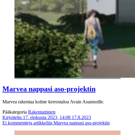
Marvea nappasi aso-projektin
Marvea rakentaa kolme kerrostaloa Avain Asunnoille.
Pääkategoria
Rakentaminen
Kirjoitettu 17. elokuuta 2023, 14:08
17.8.2023
Ei kommentteja
artikkeliin Marvea nappasi aso-projektin