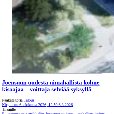
Joensuun uudesta uimahallista kolme
kisaajaa – voittaja selviää syksyllä
Pääkategoria
Talous
Kirjoitettu 6. elokuuta 2026, 12:59
6.8.2026
Tilaajille
Ei kommentteja
artikkeliin Joensuun uudesta uimahallista kolme