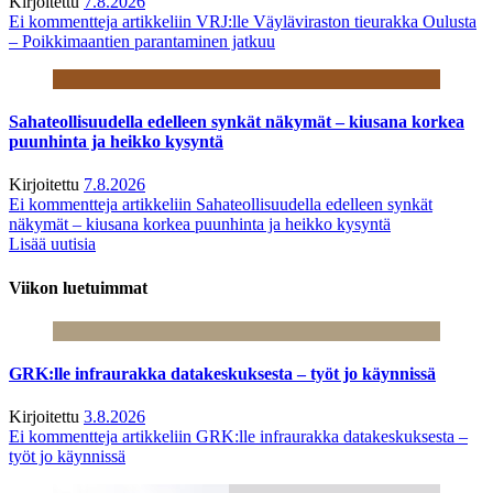
Kirjoitettu
7.8.2026
Ei kommentteja
artikkeliin VRJ:lle Väyläviraston tieurakka Oulusta
– Poikkimaantien parantaminen jatkuu
Sahateollisuudella edelleen synkät näkymät – kiusana korkea
puunhinta ja heikko kysyntä
Kirjoitettu
7.8.2026
Ei kommentteja
artikkeliin Sahateollisuudella edelleen synkät
näkymät – kiusana korkea puunhinta ja heikko kysyntä
Lisää uutisia
Viikon luetuimmat
GRK:lle infraurakka datakeskuksesta – työt jo käynnissä
Kirjoitettu
3.8.2026
Ei kommentteja
artikkeliin GRK:lle infraurakka datakeskuksesta –
työt jo käynnissä