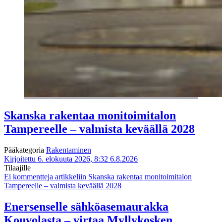
Skanska rakentaa monitoimitalon
Tampereelle – valmista keväällä 2028
Pääkategoria
Rakentaminen
Kirjoitettu 6. elokuuta 2026, 8:32
6.8.2026
Tilaajille
Ei kommentteja
artikkeliin Skanska rakentaa monitoimitalon
Tampereelle – valmista keväällä 2028
Enersenselle sähköasemaurakka
Kouvolasta – virtaa Myllykosken