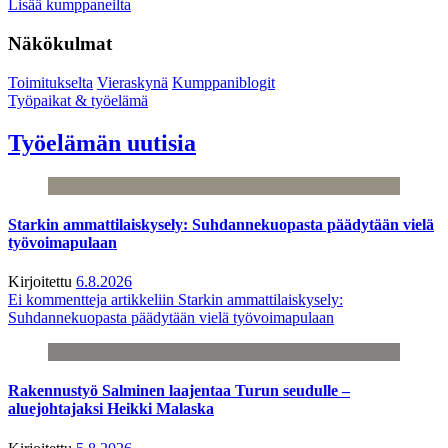
Lisää kumppaneilta
Näkökulmat
Toimitukselta
Vieraskynä
Kumppaniblogit
Työpaikat & työelämä
Työelämän uutisia
Starkin ammattilaiskysely: Suhdannekuopasta päädytään vielä
työvoimapulaan
Kirjoitettu
6.8.2026
Ei kommentteja
artikkeliin Starkin ammattilaiskysely:
Suhdannekuopasta päädytään vielä työvoimapulaan
Rakennustyö Salminen laajentaa Turun seudulle –
aluejohtajaksi Heikki Malaska