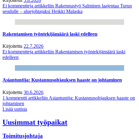
Kirjoitettu
5.8.2026
Ei kommentteja
artikkeliin Rakennustyö Salminen laajentaa Turun
seudulle – aluejohtajaksi Heikki Malaska
Rakentamisen työntekijämäärä laski edelleen
Kirjoitettu
22.7.2026
Ei kommentteja
artikkeliin Rakentamisen työntekijämäärä laski
edelleen
Asiantuntija: Kustannusohjauksen haaste on johtaminen
Kirjoitettu
30.6.2026
1 kommentti
artikkeliin Asiantuntija: Kustannusohjauksen haaste on
johtaminen
Lisää uutisia
Uusimmat työpaikat
Toimitusjohtaja