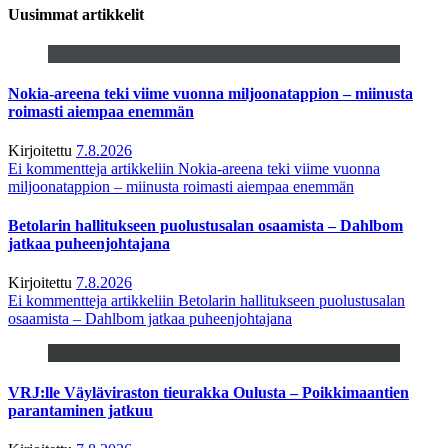
Uusimmat artikkelit
Nokia-areena teki viime vuonna miljoonatappion – miinusta
roimasti aiempaa enemmän
Kirjoitettu
7.8.2026
Ei kommentteja
artikkeliin Nokia-areena teki viime vuonna
miljoonatappion – miinusta roimasti aiempaa enemmän
Betolarin hallitukseen puolustusalan osaamista – Dahlbom
jatkaa puheenjohtajana
Kirjoitettu
7.8.2026
Ei kommentteja
artikkeliin Betolarin hallitukseen puolustusalan
osaamista – Dahlbom jatkaa puheenjohtajana
VRJ:lle Väyläviraston tieurakka Oulusta – Poikkimaantien
parantaminen jatkuu