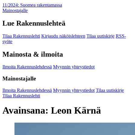
11/2024: Suomea rakentamassa
Mainostajalle
Lue Rakennuslehteä
Tilaa Rakennuslehti
Kirjaudu näköislehteen
Tilaa uutiskirje
RSS-
syöte
Mainosta & ilmoita
Ilmoita Rakennuslehdessä
Myynnin yhteystiedot
Mainostajalle
Ilmoita Rakennuslehdessä
Myynnin yhteystiedot
Tilaa uutiskirje
Tilaa Rakennuslehti
Avainsana:
Leon Kärnä