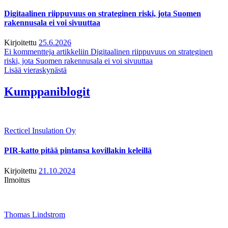
Digitaalinen riippuvuus on strateginen riski, jota Suomen
rakennusala ei voi sivuuttaa
Kirjoitettu
25.6.2026
Ei kommentteja
artikkeliin Digitaalinen riippuvuus on strateginen
riski, jota Suomen rakennusala ei voi sivuuttaa
Lisää vieraskynästä
Kumppaniblogit
Recticel Insulation Oy
PIR-katto pitää pintansa kovillakin keleillä
Kirjoitettu
21.10.2024
Ilmoitus
Thomas Lindstrom