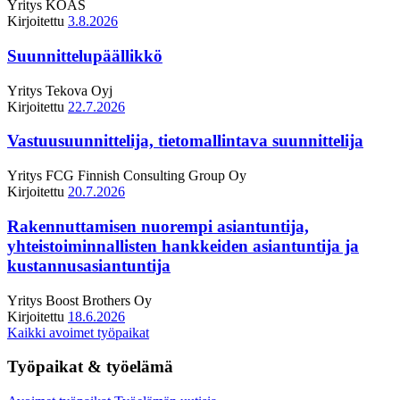
Yritys
KOAS
Kirjoitettu
3.8.2026
Suunnittelupäällikkö
Yritys
Tekova Oyj
Kirjoitettu
22.7.2026
Vastuusuunnittelija, tietomallintava suunnittelija
Yritys
FCG Finnish Consulting Group Oy
Kirjoitettu
20.7.2026
Rakennuttamisen nuorempi asiantuntija,
yhteistoiminnallisten hankkeiden asiantuntija ja
kustannusasiantuntija
Yritys
Boost Brothers Oy
Kirjoitettu
18.6.2026
Kaikki avoimet työpaikat
Työpaikat & työelämä