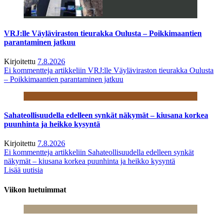
VRJ:lle Väyläviraston tieurakka Oulusta – Poikkimaantien
parantaminen jatkuu
Kirjoitettu
7.8.2026
Ei kommentteja
artikkeliin VRJ:lle Väyläviraston tieurakka Oulusta
– Poikkimaantien parantaminen jatkuu
Sahateollisuudella edelleen synkät näkymät – kiusana korkea
puunhinta ja heikko kysyntä
Kirjoitettu
7.8.2026
Ei kommentteja
artikkeliin Sahateollisuudella edelleen synkät
näkymät – kiusana korkea puunhinta ja heikko kysyntä
Lisää uutisia
Viikon luetuimmat