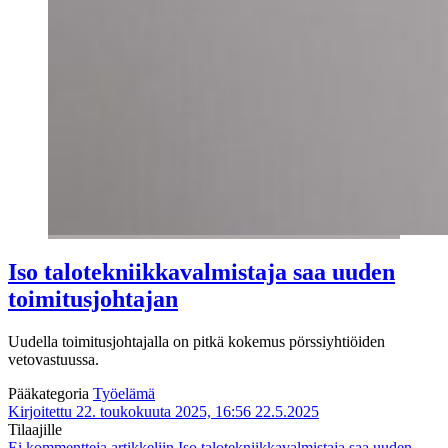
Iso talotekniikkavalmistaja saa uuden
toimitusjohtajan
Uudella toimitusjohtajalla on pitkä kokemus pörssiyhtiöiden
vetovastuussa.
Pääkategoria
Työelämä
Kirjoitettu 22. toukokuuta 2025, 16:56
22.5.2025
Tilaajille
Ei kommentteja
artikkeliin Iso talotekniikkavalmistaja saa uuden