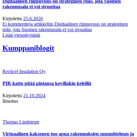
Digitaalinen riippuvuus on strateginen riski, jota Suomen
rakennusala ei voi sivuuttaa
Kirjoitettu
25.6.2026
Ei kommentteja
artikkeliin Digitaalinen riippuvuus on strateginen
riski, jota Suomen rakennusala ei voi sivuuttaa
Lisää vieraskynästä
Kumppaniblogit
Recticel Insulation Oy
PIR-katto pitää pintansa kovillakin keleillä
Kirjoitettu
21.10.2024
Ilmoitus
Thomas Lindstrom
Virtuaalinen kaksonen tuo apua rakennuksien suunnitteluun ja