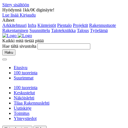
Siirry sisältöön
Hyödynnä 1kk/0€ diginäyte!
Lue lisää
Kirjaudu
Aiheet
Arkkitehtuuri
Infra
Kiinteistöt
Pientalo
Projektit
Rakennustuote
Rakentaminen
Suunnittelu
Talotekniikka
Talous
Työelämä
Kaikki mitä tietää pitää
Hae tältä sivustolta
Haku
Etusivu
100 tuoreinta
Suurimmat
100 tuoreinta
Keskustelut
Näköislehti
Tilaa Rakennuslehti
Uutiskirje
Toimitus
Yhteystiedot