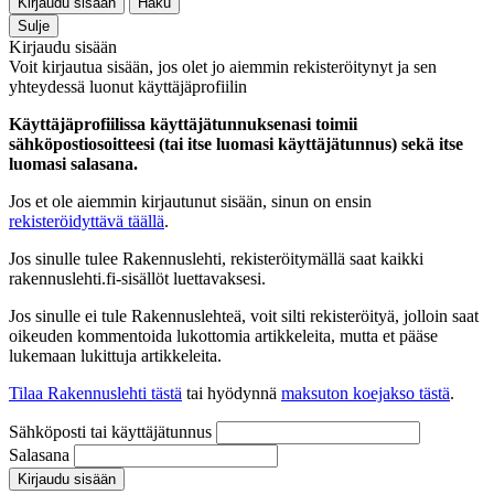
Kirjaudu sisään
Haku
Sulje
Kirjaudu sisään
Voit kirjautua sisään, jos olet jo aiemmin rekisteröitynyt ja sen
yhteydessä luonut käyttäjäprofiilin
Käyttäjäprofiilissa käyttäjätunnuksenasi toimii
sähköpostiosoitteesi (tai itse luomasi käyttäjätunnus) sekä itse
luomasi salasana.
Jos et ole aiemmin kirjautunut sisään, sinun on ensin
rekisteröidyttävä täällä
.
Jos sinulle tulee Rakennuslehti, rekisteröitymällä saat kaikki
rakennuslehti.fi-sisällöt luettavaksesi.
Jos sinulle ei tule Rakennuslehteä, voit silti rekisteröityä, jolloin saat
oikeuden kommentoida lukottomia artikkeleita, mutta et pääse
lukemaan lukittuja artikkeleita.
Tilaa Rakennuslehti tästä
tai hyödynnä
maksuton koejakso tästä
.
Sähköposti tai käyttäjätunnus
Salasana
Kirjaudu sisään