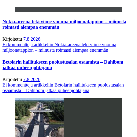
Nokia-areena teki viime vuonna miljoonatappion – miinusta
roimasti aiempaa enemmän
Kirjoitettu
7.8.2026
Ei kommentteja
artikkeliin Nokia-areena teki viime vuonna
miljoonatappion – miinusta roimasti aiempaa enemmän
Betolarin hallitukseen puolustusalan osaamista – Dahlbom
jatkaa puheenjohtajana
Kirjoitettu
7.8.2026
Ei kommentteja
artikkeliin Betolarin hallitukseen puolustusalan
osaamista – Dahlbom jatkaa puheenjohtajana