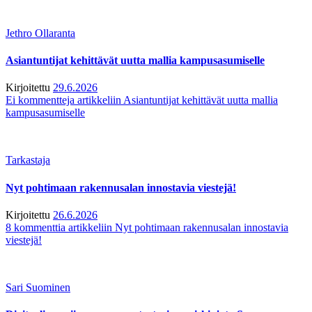
Jethro Ollaranta
Asiantuntijat kehittävät uutta mallia kampusasumiselle
Kirjoitettu
29.6.2026
Ei kommentteja
artikkeliin Asiantuntijat kehittävät uutta mallia
kampusasumiselle
Tarkastaja
Nyt pohtimaan rakennusalan innostavia viestejä!
Kirjoitettu
26.6.2026
8 kommenttia
artikkeliin Nyt pohtimaan rakennusalan innostavia
viestejä!
Sari Suominen