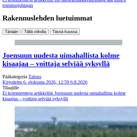
toimitusjohtajan
Rakennuslehden luetuimmat
Tänään
Tällä viikolla
Tässä kuussa
Joensuun uudesta uimahallista kolme
kisaajaa – voittaja selviää syksyllä
Pääkategoria
Talous
Kirjoitettu 6. elokuuta 2026, 12:59
6.8.2026
Tilaajille
Ei kommentteja
artikkeliin Joensuun uudesta uimahallista kolme
kisaajaa – voittaja selviää syksyllä