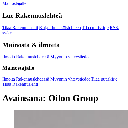
Mainostajalle
Lue Rakennuslehteä
Tilaa Rakennuslehti
Kirjaudu näköislehteen
Tilaa uutiskirje
RSS-
syöte
Mainosta & ilmoita
Ilmoita Rakennuslehdessä
Myynnin yhteystiedot
Mainostajalle
Ilmoita Rakennuslehdessä
Myynnin yhteystiedot
Tilaa uutiskirje
Tilaa Rakennuslehti
Avainsana:
Oilon Group