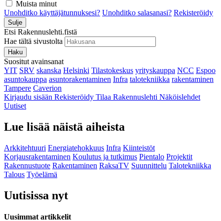
Muista minut
Unohditko käyttäjätunnuksesi?
Unohditko salasanasi?
Rekisteröidy
Sulje
Etsi Rakennuslehti.fistä
Hae tältä sivustolta
Haku
Suositut avainsanat
YIT
SRV
skanska
Helsinki
Tilastokeskus
yrityskauppa
NCC
Espoo
asuntokauppa
asuntorakentaminen
Infra
talotekniikka
rakentaminen
Tampere
Caverion
Kirjaudu sisään
Rekisteröidy
Tilaa Rakennuslehti
Näköislehdet
Uutiset
Lue lisää näistä aiheista
Arkkitehtuuri
Energiatehokkuus
Infra
Kiinteistöt
Korjausrakentaminen
Koulutus ja tutkimus
Pientalo
Projektit
Rakennustuote
Rakentaminen
RaksaTV
Suunnittelu
Talotekniikka
Talous
Työelämä
Uutisissa nyt
Uusimmat artikkelit