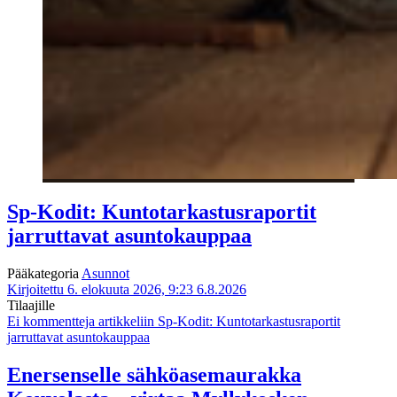
Sp-Kodit: Kuntotarkastusraportit
jarruttavat asuntokauppaa
Pääkategoria
Asunnot
Kirjoitettu 6. elokuuta 2026, 9:23
6.8.2026
Tilaajille
Ei kommentteja
artikkeliin Sp-Kodit: Kuntotarkastusraportit
jarruttavat asuntokauppaa
Enersenselle sähköasemaurakka