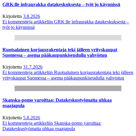
GRK:lle infraurakka datakeskuksesta – työt jo käynnissä
Kirjoitettu
3.8.2026
Ei kommentteja
artikkeliin GRK:lle infraurakka datakeskuksesta –
työt jo käynnissä
Ruotsalainen korjausrakentaja teki jälleen yrityskaupat
Suomessa – asema pääkaupunkiseudulla vahvistuu
Kirjoitettu
31.7.2026
Ei kommentteja
artikkeliin Ruotsalainen korjausrakentaja teki jälleen
yrityskaupat Suomessa – asema pääkaupunkiseudulla vahvistuu
Skanska-pomo varoittaa: Datakeskustyömaita uhkaa
osaajapula
Kirjoitettu
5.8.2026
Ei kommentteja
artikkeliin Skanska-pomo varoittaa:
Datakeskustyömaita uhkaa osaajapula