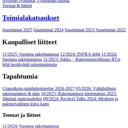
Avoimet työpaikat
Työelämän uutisia
Teemat & liitteet
Toimialakatsaukset
Suurimmat 2025
Suurimmat 2024
Suurimmat 2023
Suurimmat 2022
Kaupalliset liitteet
11/2025: Suomea rakentamassa
12/2024: INFRA-lehti
11/2024:
Suomea rakentamassa
11/2023: Jokka − Rakennusteollisuus RT:n
lehti kestävästä rakentamisesta
Tapahtumia
Urapolkuja-oppilaitoskiertue 2026-2027
05/2026: Vähähiilinen
rakentaminen & data
10/2025: Rakentamisen kiertotalous 2025:
Jätteistä materiaaleiksi
09/2024: Recticel Talks 2024: Moderni ja
paloturvallinen loiva katto
Teemat ja liitteet
11/2024: Suomea rakentamassa