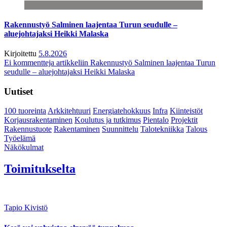
Rakennustyö Salminen laajentaa Turun seudulle –
aluejohtajaksi Heikki Malaska
Kirjoitettu
5.8.2026
Ei kommentteja
artikkeliin Rakennustyö Salminen laajentaa Turun
seudulle – aluejohtajaksi Heikki Malaska
Uutiset
100 tuoreinta
Arkkitehtuuri
Energiatehokkuus
Infra
Kiinteistöt
Korjausrakentaminen
Koulutus ja tutkimus
Pientalo
Projektit
Rakennustuote
Rakentaminen
Suunnittelu
Talotekniikka
Talous
Työelämä
Näkökulmat
Toimitukselta
Tapio Kivistö