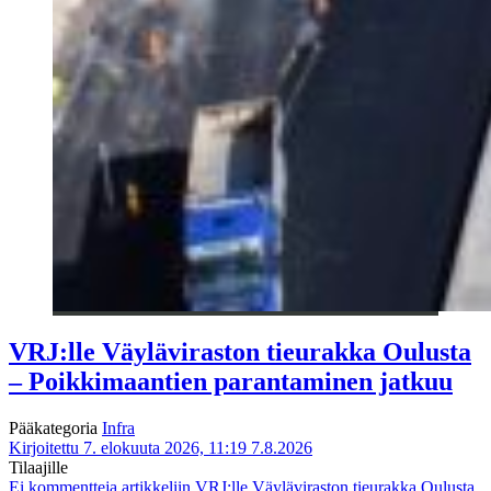
VRJ:lle Väyläviraston tieurakka Oulusta
– Poikkimaantien parantaminen jatkuu
Pääkategoria
Infra
Kirjoitettu 7. elokuuta 2026, 11:19
7.8.2026
Tilaajille
Ei kommentteja
artikkeliin VRJ:lle Väyläviraston tieurakka Oulusta