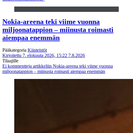
Nokia-areena teki viime vuonna
miljoonatappion – miinusta roimasti
aiempaa enemmän
Pääkategoria
Kiinteistöt
Kirjoitettu 7. elokuuta 2026, 15:22
7.8.2026
Tilaajille
Ei kommentteja
artikkeliin Nokia-areena teki viime vuonna
miljoonatappion – miinusta roimasti aiempaa enemmän