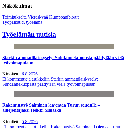
Näkökulmat
Toimitukselta
Vieraskynä
Kumppaniblogit
Työpaikat & työelämä
Työelämän uutisia
Starkin ammattilaiskysely: Suhdannekuopasta päädytään vielä
työvoimapulaan
Kirjoitettu
6.8.2026
Ei kommentteja
artikkeliin Starkin ammattilaiskysely:
Suhdannekuopasta päädytään vielä työvoimapulaan
Rakennustyö Salminen laajentaa Turun seudulle –
aluejohtajaksi Heikki Malaska
Kirjoitettu
5.8.2026
Ei kommentteja
artikkeliin Rakennustyö Salminen laajentaa Turun