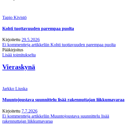
Tapio Kivistö
Kohti tuottavuuden parempaa puolta
Kirjoitettu
29.5.2026
Ei kommentteja
artikkeliin Kohti tuottavuuden parempaa puolta
Pääkirjoitus
Lisää toimitukselta
Vieraskynä
Jarkko Liuska
Muuntojoustava suunnittelu lisää rakennuttajan liikkumavaraa
Kirjoitettu
7.7.2026
Ei kommentteja
artikkeliin Muuntojoustava suunnittelu lisää
rakennuttajan liikkumavaraa