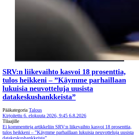
SRV:n liikevaihto kasvoi 18 prosenttia,
tulos heikkeni – ”Käymme parhaillaan
lukuisia neuvotteluja uusista
datakeskushankkeista”
Pääkategoria
Talous
Kirjoitettu 6. elokuuta 2026, 9:45
6.8.2026
Tilaajille
Ei kommentteja
artikkeliin SRV:n liikevaihto kasvoi 18 prosenttia,
tulos heikkeni – ”Käymme parhaillaan lukuisia neuvotteluja uusista
datakeskushankkeista”