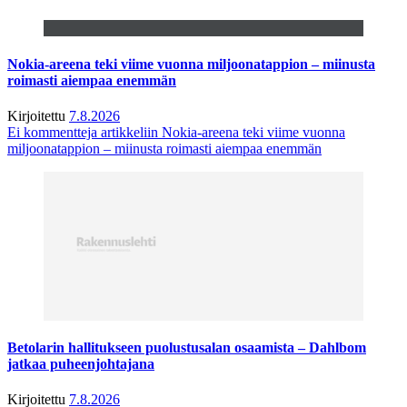
Nokia-areena teki viime vuonna miljoonatappion – miinusta
roimasti aiempaa enemmän
Kirjoitettu
7.8.2026
Ei kommentteja
artikkeliin Nokia-areena teki viime vuonna
miljoonatappion – miinusta roimasti aiempaa enemmän
Betolarin hallitukseen puolustusalan osaamista – Dahlbom
jatkaa puheenjohtajana
Kirjoitettu
7.8.2026