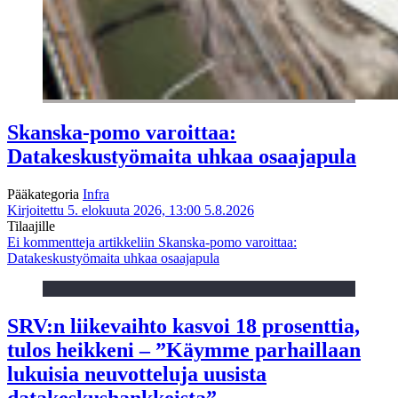
Skanska-pomo varoittaa:
Datakeskustyömaita uhkaa osaajapula
Pääkategoria
Infra
Kirjoitettu 5. elokuuta 2026, 13:00
5.8.2026
Tilaajille
Ei kommentteja
artikkeliin Skanska-pomo varoittaa:
Datakeskustyömaita uhkaa osaajapula
SRV:n liikevaihto kasvoi 18 prosenttia,
tulos heikkeni – ”Käymme parhaillaan
lukuisia neuvotteluja uusista
datakeskushankkeista”