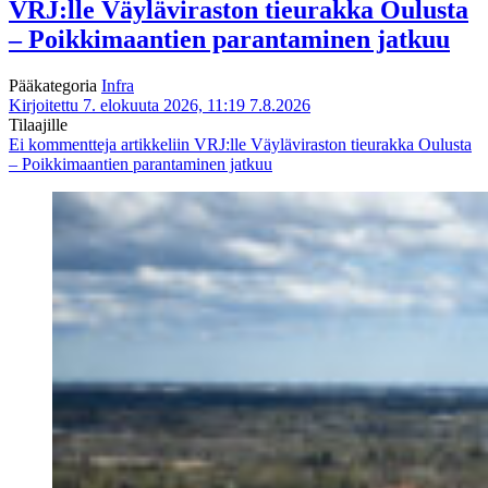
VRJ:lle Väyläviraston tieurakka Oulusta
– Poikkimaantien parantaminen jatkuu
Pääkategoria
Infra
Kirjoitettu 7. elokuuta 2026, 11:19
7.8.2026
Tilaajille
Ei kommentteja
artikkeliin VRJ:lle Väyläviraston tieurakka Oulusta
– Poikkimaantien parantaminen jatkuu