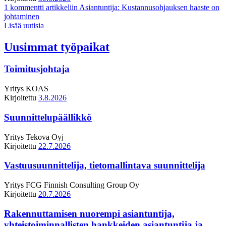
1 kommentti
artikkeliin Asiantuntija: Kustannusohjauksen haaste on
johtaminen
Lisää uutisia
Uusimmat työpaikat
Toimitusjohtaja
Yritys
KOAS
Kirjoitettu
3.8.2026
Suunnittelupäällikkö
Yritys
Tekova Oyj
Kirjoitettu
22.7.2026
Vastuusuunnittelija, tietomallintava suunnittelija
Yritys
FCG Finnish Consulting Group Oy
Kirjoitettu
20.7.2026
Rakennuttamisen nuorempi asiantuntija,
yhteistoiminnallisten hankkeiden asiantuntija ja