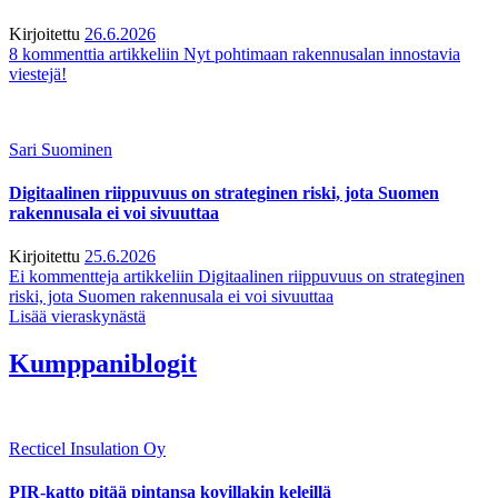
Kirjoitettu
26.6.2026
8 kommenttia
artikkeliin Nyt pohtimaan rakennusalan innostavia
viestejä!
Sari Suominen
Digitaalinen riippuvuus on strateginen riski, jota Suomen
rakennusala ei voi sivuuttaa
Kirjoitettu
25.6.2026
Ei kommentteja
artikkeliin Digitaalinen riippuvuus on strateginen
riski, jota Suomen rakennusala ei voi sivuuttaa
Lisää vieraskynästä
Kumppaniblogit
Recticel Insulation Oy
PIR-katto pitää pintansa kovillakin keleillä