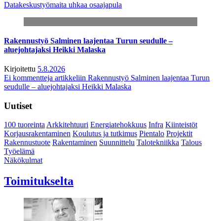
Datakeskustyömaita uhkaa osaajapula
Rakennustyö Salminen laajentaa Turun seudulle –
aluejohtajaksi Heikki Malaska
Kirjoitettu
5.8.2026
Ei kommentteja
artikkeliin Rakennustyö Salminen laajentaa Turun
seudulle – aluejohtajaksi Heikki Malaska
Uutiset
100 tuoreinta
Arkkitehtuuri
Energiatehokkuus
Infra
Kiinteistöt
Korjausrakentaminen
Koulutus ja tutkimus
Pientalo
Projektit
Rakennustuote
Rakentaminen
Suunnittelu
Talotekniikka
Talous
Työelämä
Näkökulmat
Toimitukselta