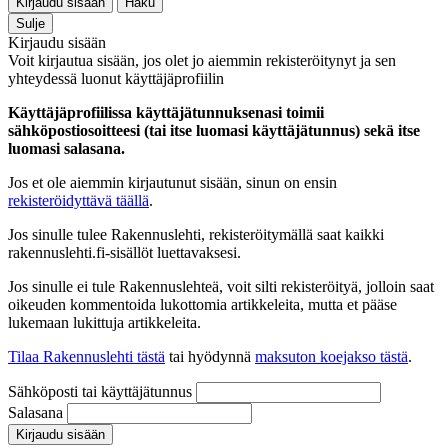
Kirjaudu sisään
Haku
Sulje
Kirjaudu sisään
Voit kirjautua sisään, jos olet jo aiemmin rekisteröitynyt ja sen
yhteydessä luonut käyttäjäprofiilin
Käyttäjäprofiilissa käyttäjätunnuksenasi toimii
sähköpostiosoitteesi (tai itse luomasi käyttäjätunnus) sekä itse
luomasi salasana.
Jos et ole aiemmin kirjautunut sisään, sinun on ensin
rekisteröidyttävä täällä
.
Jos sinulle tulee Rakennuslehti, rekisteröitymällä saat kaikki
rakennuslehti.fi-sisällöt luettavaksesi.
Jos sinulle ei tule Rakennuslehteä, voit silti rekisteröityä, jolloin saat
oikeuden kommentoida lukottomia artikkeleita, mutta et pääse
lukemaan lukittuja artikkeleita.
Tilaa Rakennuslehti tästä
tai hyödynnä
maksuton koejakso tästä
.
Sähköposti tai käyttäjätunnus
Salasana
Kirjaudu sisään