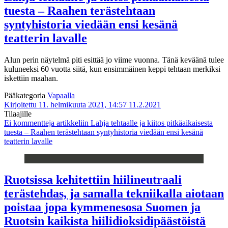
tuesta – Raahen terästehtaan
syntyhistoria viedään ensi kesänä
teatterin lavalle
Alun perin näytelmä piti esittää jo viime vuonna. Tänä keväänä tulee
kuluneeksi 60 vuotta siitä, kun ensimmäinen keppi tehtaan merkiksi
iskettiin maahan.
Pääkategoria
Vapaalla
Kirjoitettu 11. helmikuuta 2021, 14:57
11.2.2021
Tilaajille
Ei kommentteja
artikkeliin Lahja tehtaalle ja kiitos pitkäaikaisesta
tuesta – Raahen terästehtaan syntyhistoria viedään ensi kesänä
teatterin lavalle
Ruotsissa kehitettiin hiilineutraali
terästehdas, ja samalla tekniikalla aiotaan
poistaa jopa kymmenesosa Suomen ja
Ruotsin kaikista hiilidioksidipäästöistä