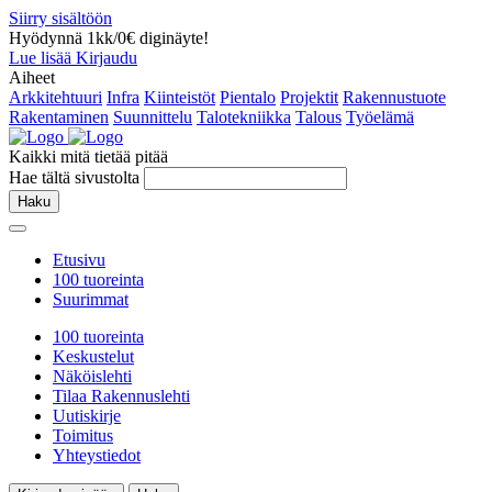
Siirry sisältöön
Hyödynnä 1kk/0€ diginäyte!
Lue lisää
Kirjaudu
Aiheet
Arkkitehtuuri
Infra
Kiinteistöt
Pientalo
Projektit
Rakennustuote
Rakentaminen
Suunnittelu
Talotekniikka
Talous
Työelämä
Kaikki mitä tietää pitää
Hae tältä sivustolta
Haku
Etusivu
100 tuoreinta
Suurimmat
100 tuoreinta
Keskustelut
Näköislehti
Tilaa Rakennuslehti
Uutiskirje
Toimitus
Yhteystiedot