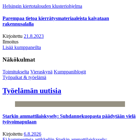
Helsingin kiertotalouden klusteriohjelma
Parempaa tietoa kierrätysmateriaaleista kaivataan
rakennusalalla
Kirjoitettu
21.8.2023
Ilmoitus
Lisää kumppaneilta
Näkökulmat
Toimitukselta
Vieraskynä
Kumppaniblogit
Työpaikat & työelämä
Työelämän uutisia
Starkin ammattilaiskysely: Suhdannekuopasta päädytään vielä
työvoimapulaan
Kirjoitettu
6.8.2026
Ei kommentteja
artikkeliin Starkin ammattilaiskysely: