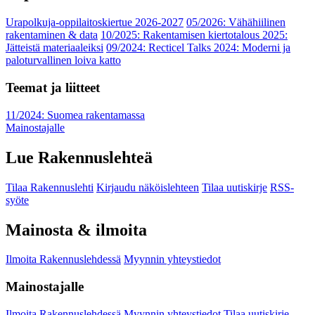
Urapolkuja-oppilaitoskiertue 2026-2027
05/2026: Vähähiilinen
rakentaminen & data
10/2025: Rakentamisen kiertotalous 2025:
Jätteistä materiaaleiksi
09/2024: Recticel Talks 2024: Moderni ja
paloturvallinen loiva katto
Teemat ja liitteet
11/2024: Suomea rakentamassa
Mainostajalle
Lue Rakennuslehteä
Tilaa Rakennuslehti
Kirjaudu näköislehteen
Tilaa uutiskirje
RSS-
syöte
Mainosta & ilmoita
Ilmoita Rakennuslehdessä
Myynnin yhteystiedot
Mainostajalle
Ilmoita Rakennuslehdessä
Myynnin yhteystiedot
Tilaa uutiskirje