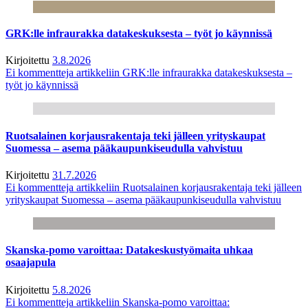
GRK:lle infraurakka datakeskuksesta – työt jo käynnissä
Kirjoitettu
3.8.2026
Ei kommentteja
artikkeliin GRK:lle infraurakka datakeskuksesta –
työt jo käynnissä
Ruotsalainen korjausrakentaja teki jälleen yrityskaupat
Suomessa – asema pääkaupunkiseudulla vahvistuu
Kirjoitettu
31.7.2026
Ei kommentteja
artikkeliin Ruotsalainen korjausrakentaja teki jälleen
yrityskaupat Suomessa – asema pääkaupunkiseudulla vahvistuu
Skanska-pomo varoittaa: Datakeskustyömaita uhkaa
osaajapula
Kirjoitettu
5.8.2026
Ei kommentteja
artikkeliin Skanska-pomo varoittaa: