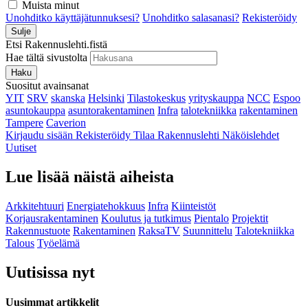
Muista minut
Unohditko käyttäjätunnuksesi?
Unohditko salasanasi?
Rekisteröidy
Sulje
Etsi Rakennuslehti.fistä
Hae tältä sivustolta
Haku
Suositut avainsanat
YIT
SRV
skanska
Helsinki
Tilastokeskus
yrityskauppa
NCC
Espoo
asuntokauppa
asuntorakentaminen
Infra
talotekniikka
rakentaminen
Tampere
Caverion
Kirjaudu sisään
Rekisteröidy
Tilaa Rakennuslehti
Näköislehdet
Uutiset
Lue lisää näistä aiheista
Arkkitehtuuri
Energiatehokkuus
Infra
Kiinteistöt
Korjausrakentaminen
Koulutus ja tutkimus
Pientalo
Projektit
Rakennustuote
Rakentaminen
RaksaTV
Suunnittelu
Talotekniikka
Talous
Työelämä
Uutisissa nyt
Uusimmat artikkelit