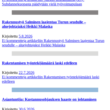
Suhdannekuopasta päädytään vielä työvoimapulaan
Rakennustyö Salminen laajentaa Turun seudulle –
aluejohtajaksi Heikki Malaska
Kirjoitettu
5.8.2026
Ei kommentteja
artikkeliin Rakennustyö Salminen laajentaa Turun
seudulle – aluejohtajaksi Heikki Malaska
Rakentamisen työntekijämäärä laski edelleen
Kirjoitettu
22.7.2026
Ei kommentteja
artikkeliin Rakentamisen työntekijämäärä laski
edelleen
Asiantuntija: Kustannusohjauksen haaste on johtaminen
Kirjoitettu
30.6.2026