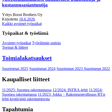
kustannusasiantuntija
Yritys
Boost Brothers Oy
Kirjoitettu
18.6.2026
Kaikki avoimet työpaikat
Työpaikat & työelämä
Avoimet työpaikat
Työelämän uutisia
Teemat & liitteet
Toimialakatsaukset
Suurimmat 2025
Suurimmat 2024
Suurimmat 2023
Suurimmat 2022
Kaupalliset liitteet
11/2025: Suomea rakentamassa
12/2024: INFRA-lehti
11/2024:
Suomea rakentamassa
11/2023: Jokka − Rakennusteollisuus RT:n
lehti kestävästä rakentamisesta
Tapahtumia