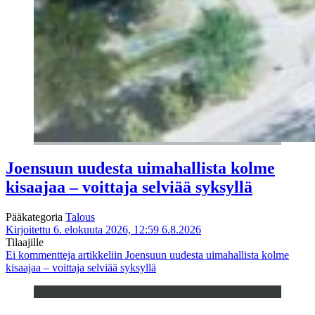
Joensuun uudesta uimahallista kolme
kisaajaa – voittaja selviää syksyllä
Pääkategoria
Talous
Kirjoitettu 6. elokuuta 2026, 12:59
6.8.2026
Tilaajille
Ei kommentteja
artikkeliin Joensuun uudesta uimahallista kolme
kisaajaa – voittaja selviää syksyllä