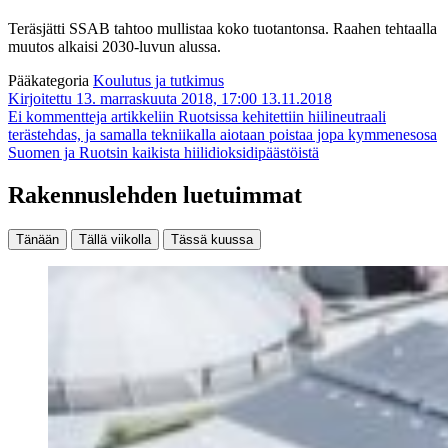
Teräsjätti SSAB tahtoo mullistaa koko tuotantonsa. Raahen tehtaalla
muutos alkaisi 2030-luvun alussa.
Pääkategoria
Koulutus ja tutkimus
Kirjoitettu 13. marraskuuta 2018, 17:00
13.11.2018
Ei kommentteja
artikkeliin Ruotsissa kehitettiin hiilineutraali
terästehdas, ja samalla tekniikalla aiotaan poistaa jopa kymmenesosa
Suomen ja Ruotsin kaikista hiilidioksidipäästöistä
Rakennuslehden luetuimmat
Tänään
Tällä viikolla
Tässä kuussa