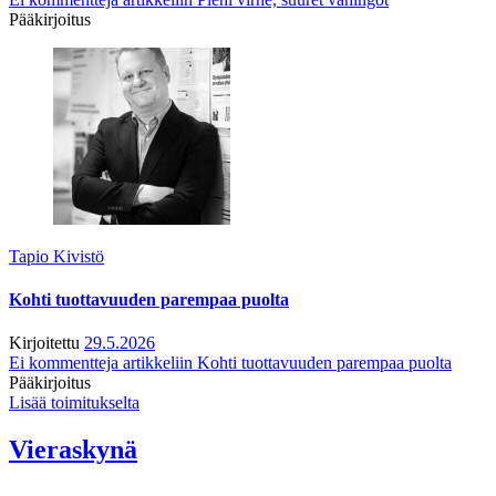
Pääkirjoitus
Tapio Kivistö
Kohti tuottavuuden parempaa puolta
Kirjoitettu
29.5.2026
Ei kommentteja
artikkeliin Kohti tuottavuuden parempaa puolta
Pääkirjoitus
Lisää toimitukselta
Vieraskynä