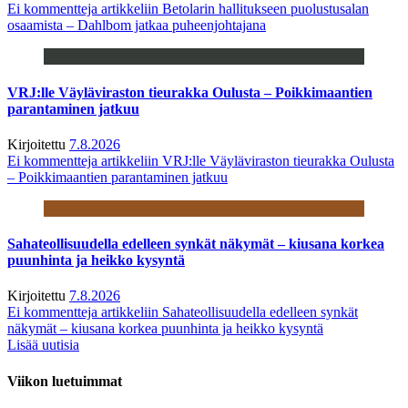
Ei kommentteja
artikkeliin Betolarin hallitukseen puolustusalan
osaamista – Dahlbom jatkaa puheenjohtajana
VRJ:lle Väyläviraston tieurakka Oulusta – Poikkimaantien
parantaminen jatkuu
Kirjoitettu
7.8.2026
Ei kommentteja
artikkeliin VRJ:lle Väyläviraston tieurakka Oulusta
– Poikkimaantien parantaminen jatkuu
Sahateollisuudella edelleen synkät näkymät – kiusana korkea
puunhinta ja heikko kysyntä
Kirjoitettu
7.8.2026
Ei kommentteja
artikkeliin Sahateollisuudella edelleen synkät
näkymät – kiusana korkea puunhinta ja heikko kysyntä
Lisää uutisia
Viikon luetuimmat