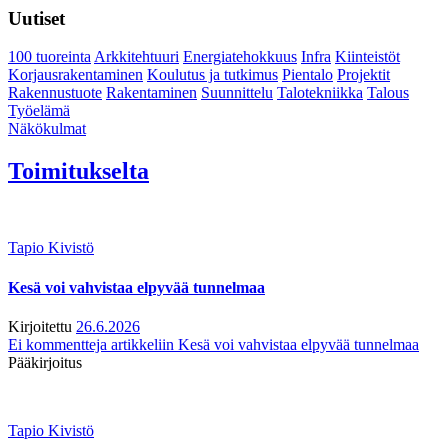
Uutiset
100 tuoreinta
Arkkitehtuuri
Energiatehokkuus
Infra
Kiinteistöt
Korjausrakentaminen
Koulutus ja tutkimus
Pientalo
Projektit
Rakennustuote
Rakentaminen
Suunnittelu
Talotekniikka
Talous
Työelämä
Näkökulmat
Toimitukselta
Tapio Kivistö
Kesä voi vahvistaa elpyvää tunnelmaa
Kirjoitettu
26.6.2026
Ei kommentteja
artikkeliin Kesä voi vahvistaa elpyvää tunnelmaa
Pääkirjoitus
Tapio Kivistö