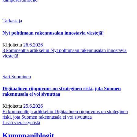
Tarkastaja
Nyt pohtimaan rakennusalan innostavia viestejä!
Kirjoitettu
26.6.2026
8 kommenttia
artikkeliin Nyt pohtimaan rakennusalan innostavia
viestejä!
Sari Suominen
Digitaalinen riippuvuus on strateginen riski, jota Suomen
rakennusala ei voi sivuuttaa
Kirjoitettu
25.6.2026
Ei kommentteja
artikkeliin Digitaalinen riippuvuus on strateginen
riski, jota Suomen rakennusala ei voi sivuuttaa
Lisää vieraskynästä
Kumppaniblogit