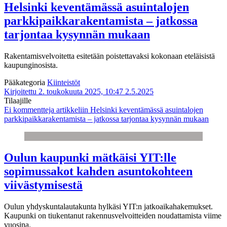
Helsinki keventämässä asuintalojen
parkkipaikkarakentamista – jatkossa
tarjontaa kysynnän mukaan
Rakentamisvelvoitetta esitetään poistettavaksi kokonaan eteläisistä
kaupunginosista.
Pääkategoria
Kiinteistöt
Kirjoitettu 2. toukokuuta 2025, 10:47
2.5.2025
Tilaajille
Ei kommentteja
artikkeliin Helsinki keventämässä asuintalojen
parkkipaikkarakentamista – jatkossa tarjontaa kysynnän mukaan
Oulun kaupunki mätkäisi YIT:lle
sopimussakot kahden asuntokohteen
viivästymisestä
Oulun yhdyskuntalautakunta hylkäsi YIT:n jatkoaikahakemukset.
Kaupunki on tiukentanut rakennusvelvoitteiden noudattamista viime
vuosina.