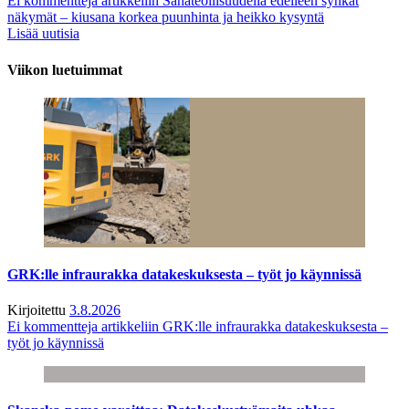
Ei kommentteja
artikkeliin Sahateollisuudella edelleen synkät
näkymät – kiusana korkea puunhinta ja heikko kysyntä
Lisää uutisia
Viikon luetuimmat
GRK:lle infraurakka datakeskuksesta – työt jo käynnissä
Kirjoitettu
3.8.2026
Ei kommentteja
artikkeliin GRK:lle infraurakka datakeskuksesta –
työt jo käynnissä