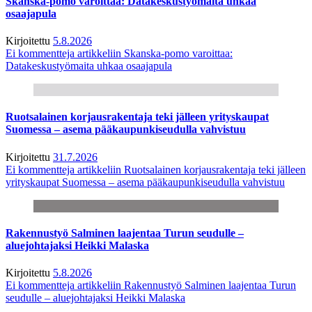
Skanska-pomo varoittaa: Datakeskustyömaita uhkaa
osaajapula
Kirjoitettu
5.8.2026
Ei kommentteja
artikkeliin Skanska-pomo varoittaa:
Datakeskustyömaita uhkaa osaajapula
Ruotsalainen korjausrakentaja teki jälleen yrityskaupat
Suomessa – asema pääkaupunkiseudulla vahvistuu
Kirjoitettu
31.7.2026
Ei kommentteja
artikkeliin Ruotsalainen korjausrakentaja teki jälleen
yrityskaupat Suomessa – asema pääkaupunkiseudulla vahvistuu
Rakennustyö Salminen laajentaa Turun seudulle –
aluejohtajaksi Heikki Malaska
Kirjoitettu
5.8.2026
Ei kommentteja
artikkeliin Rakennustyö Salminen laajentaa Turun
seudulle – aluejohtajaksi Heikki Malaska