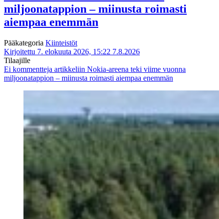
miljoonatappion – miinusta roimasti
aiempaa enemmän
Pääkategoria
Kiinteistöt
Kirjoitettu 7. elokuuta 2026, 15:22
7.8.2026
Tilaajille
Ei kommentteja
artikkeliin Nokia-areena teki viime vuonna
miljoonatappion – miinusta roimasti aiempaa enemmän