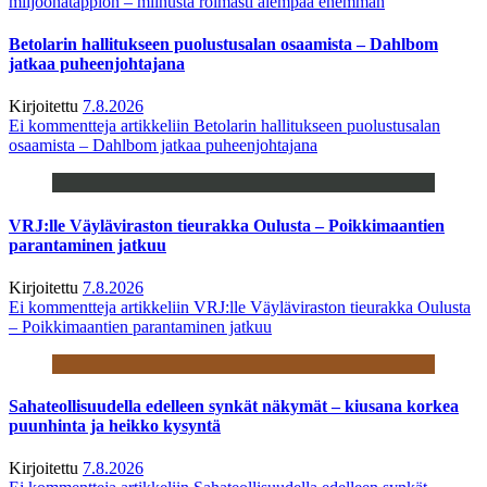
miljoonatappion – miinusta roimasti aiempaa enemmän
Betolarin hallitukseen puolustusalan osaamista – Dahlbom
jatkaa puheenjohtajana
Kirjoitettu
7.8.2026
Ei kommentteja
artikkeliin Betolarin hallitukseen puolustusalan
osaamista – Dahlbom jatkaa puheenjohtajana
VRJ:lle Väyläviraston tieurakka Oulusta – Poikkimaantien
parantaminen jatkuu
Kirjoitettu
7.8.2026
Ei kommentteja
artikkeliin VRJ:lle Väyläviraston tieurakka Oulusta
– Poikkimaantien parantaminen jatkuu
Sahateollisuudella edelleen synkät näkymät – kiusana korkea
puunhinta ja heikko kysyntä
Kirjoitettu
7.8.2026