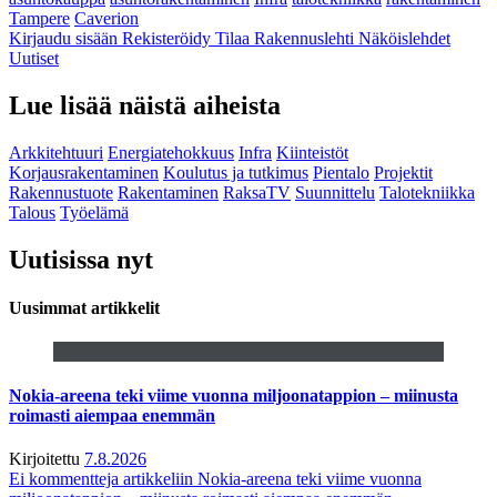
Tampere
Caverion
Kirjaudu sisään
Rekisteröidy
Tilaa Rakennuslehti
Näköislehdet
Uutiset
Lue lisää näistä aiheista
Arkkitehtuuri
Energiatehokkuus
Infra
Kiinteistöt
Korjausrakentaminen
Koulutus ja tutkimus
Pientalo
Projektit
Rakennustuote
Rakentaminen
RaksaTV
Suunnittelu
Talotekniikka
Talous
Työelämä
Uutisissa nyt
Uusimmat artikkelit
Nokia-areena teki viime vuonna miljoonatappion – miinusta
roimasti aiempaa enemmän
Kirjoitettu
7.8.2026
Ei kommentteja
artikkeliin Nokia-areena teki viime vuonna