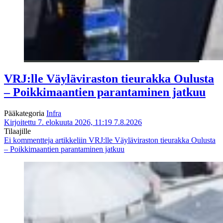
VRJ:lle Väyläviraston tieurakka Oulusta
– Poikkimaantien parantaminen jatkuu
Pääkategoria
Infra
Kirjoitettu 7. elokuuta 2026, 11:19
7.8.2026
Tilaajille
Ei kommentteja
artikkeliin VRJ:lle Väyläviraston tieurakka Oulusta
– Poikkimaantien parantaminen jatkuu