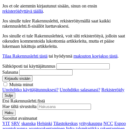
Jos et ole aiemmin kirjautunut sisään, sinun on ensin
rekisteröidyttävä täällä
.
Jos sinulle tulee Rakennuslehti, rekisteröitymällä saat kaikki
rakennuslehti.fi-sisällöt luettavaksesi.
Jos sinulle ei tule Rakennuslehteä, voit silti rekisteröityä, jolloin saat
oikeuden kommentoida lukottomia artikkeleita, mutta et pääse
lukemaan lukittuja artikkeleita.
Tilaa Rakennuslehti tästä
tai hyödynnä
maksuton koejakso tästä
.
Sähköposti tai käyttäjätunnus
Salasana
Kirjaudu sisään
Muista minut
Unohditko käyttäjätunnuksesi?
Unohditko salasanasi?
Rekisteröidy
Sulje
Etsi Rakennuslehti.fistä
Hae tältä sivustolta
Haku
Suositut avainsanat
YIT
SRV
skanska
Helsinki
Tilastokeskus
yrityskauppa
NCC
Espoo
asuntokauppa
asuntorakentaminen
Infra
talotekniikka
rakentaminen