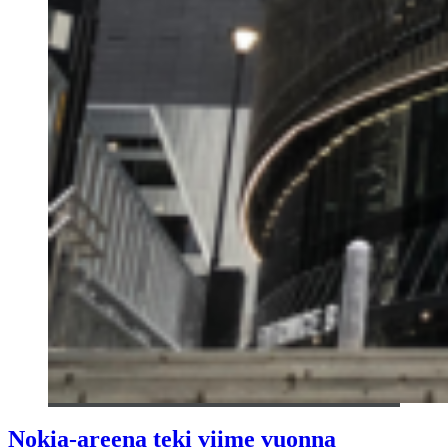
Nokia-areena teki viime vuonna