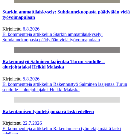
Starkin ammattilaiskysely: Suhdannekuopasta päädytään vielä
työvoimapulaan
Kirjoitettu
6.8.2026
Ei kommentteja
artikkeliin Starkin ammattilaiskysely:
Suhdannekuopasta päädytään vielä työvoimapulaan
Rakennustyö Salminen laajentaa Turun seudulle –
aluejohtajaksi Heikki Malaska
Kirjoitettu
5.8.2026
Ei kommentteja
artikkeliin Rakennustyö Salminen laajentaa Turun
seudulle – aluejohtajaksi Heikki Malaska
Rakentamisen työntekijämäärä laski edelleen
Kirjoitettu
22.7.2026
Ei kommentteja
artikkeliin Rakentamisen työntekijämäärä laski
edelleen