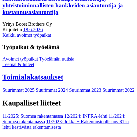
yhteistoiminnallisten hankkeiden asiantuntija ja
kustannusasiantuntija
Yritys
Boost Brothers Oy
Kirjoitettu
18.6.2026
Kaikki avoimet työpaikat
Työpaikat & työelämä
Avoimet työpaikat
Työelämän uutisia
Teemat & liitteet
Toimialakatsaukset
Suurimmat 2025
Suurimmat 2024
Suurimmat 2023
Suurimmat 2022
Kaupalliset liitteet
11/2025: Suomea rakentamassa
12/2024: INFRA-lehti
11/2024:
Suomea rakentamassa
11/2023: Jokka − Rakennusteollisuus RT:n
lehti kestävästä rakentamisesta