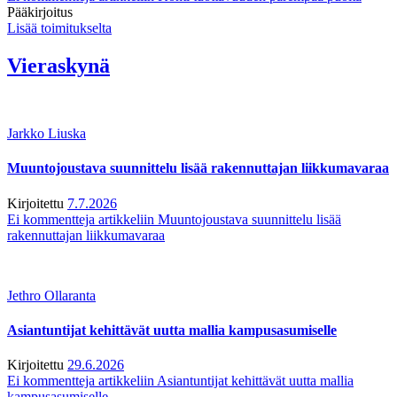
Pääkirjoitus
Lisää toimitukselta
Vieraskynä
Jarkko Liuska
Muuntojoustava suunnittelu lisää rakennuttajan liikkumavaraa
Kirjoitettu
7.7.2026
Ei kommentteja
artikkeliin Muuntojoustava suunnittelu lisää
rakennuttajan liikkumavaraa
Jethro Ollaranta
Asiantuntijat kehittävät uutta mallia kampusasumiselle
Kirjoitettu
29.6.2026
Ei kommentteja
artikkeliin Asiantuntijat kehittävät uutta mallia
kampusasumiselle