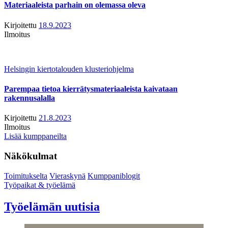
Materiaaleista parhain on olemassa oleva
Kirjoitettu
18.9.2023
Ilmoitus
Helsingin kiertotalouden klusteriohjelma
Parempaa tietoa kierrätysmateriaaleista kaivataan
rakennusalalla
Kirjoitettu
21.8.2023
Ilmoitus
Lisää kumppaneilta
Näkökulmat
Toimitukselta
Vieraskynä
Kumppaniblogit
Työpaikat & työelämä
Työelämän uutisia