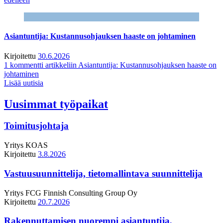
Asiantuntija: Kustannusohjauksen haaste on johtaminen
Kirjoitettu
30.6.2026
1 kommentti
artikkeliin Asiantuntija: Kustannusohjauksen haaste on
johtaminen
Lisää uutisia
Uusimmat työpaikat
Toimitusjohtaja
Yritys
KOAS
Kirjoitettu
3.8.2026
Vastuusuunnittelija, tietomallintava suunnittelija
Yritys
FCG Finnish Consulting Group Oy
Kirjoitettu
20.7.2026
Rakennuttamisen nuorempi asiantuntija,