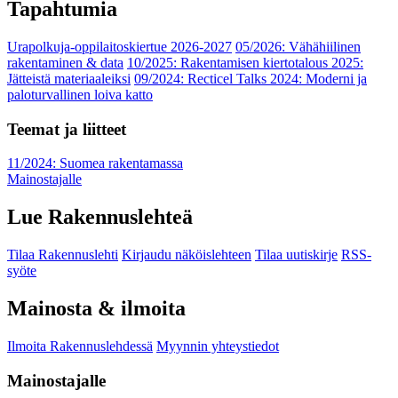
Tapahtumia
Urapolkuja-oppilaitoskiertue 2026-2027
05/2026: Vähähiilinen
rakentaminen & data
10/2025: Rakentamisen kiertotalous 2025:
Jätteistä materiaaleiksi
09/2024: Recticel Talks 2024: Moderni ja
paloturvallinen loiva katto
Teemat ja liitteet
11/2024: Suomea rakentamassa
Mainostajalle
Lue Rakennuslehteä
Tilaa Rakennuslehti
Kirjaudu näköislehteen
Tilaa uutiskirje
RSS-
syöte
Mainosta & ilmoita
Ilmoita Rakennuslehdessä
Myynnin yhteystiedot
Mainostajalle