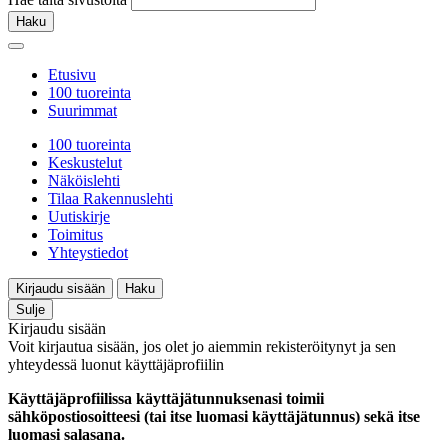
Haku
Etusivu
100 tuoreinta
Suurimmat
100 tuoreinta
Keskustelut
Näköislehti
Tilaa Rakennuslehti
Uutiskirje
Toimitus
Yhteystiedot
Kirjaudu sisään
Haku
Sulje
Kirjaudu sisään
Voit kirjautua sisään, jos olet jo aiemmin rekisteröitynyt ja sen
yhteydessä luonut käyttäjäprofiilin
Käyttäjäprofiilissa käyttäjätunnuksenasi toimii
sähköpostiosoitteesi (tai itse luomasi käyttäjätunnus) sekä itse
luomasi salasana.