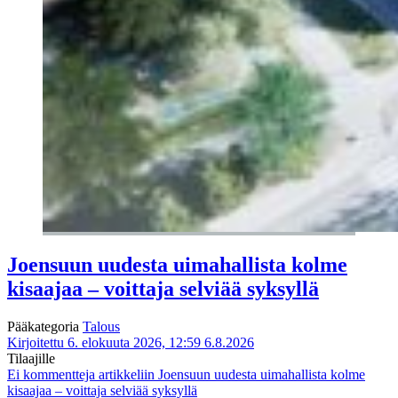
Joensuun uudesta uimahallista kolme
kisaajaa – voittaja selviää syksyllä
Pääkategoria
Talous
Kirjoitettu 6. elokuuta 2026, 12:59
6.8.2026
Tilaajille
Ei kommentteja
artikkeliin Joensuun uudesta uimahallista kolme
kisaajaa – voittaja selviää syksyllä