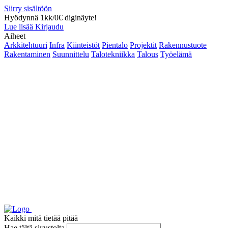
Siirry sisältöön
Hyödynnä 1kk/0€ diginäyte!
Lue lisää
Kirjaudu
Aiheet
Arkkitehtuuri
Infra
Kiinteistöt
Pientalo
Projektit
Rakennustuote
Rakentaminen
Suunnittelu
Talotekniikka
Talous
Työelämä
Kaikki mitä tietää pitää
Hae tältä sivustolta