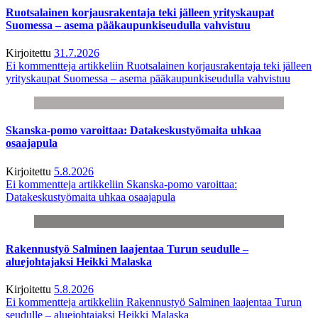
Ruotsalainen korjausrakentaja teki jälleen yrityskaupat
Suomessa – asema pääkaupunkiseudulla vahvistuu
Kirjoitettu
31.7.2026
Ei kommentteja
artikkeliin Ruotsalainen korjausrakentaja teki jälleen
yrityskaupat Suomessa – asema pääkaupunkiseudulla vahvistuu
Skanska-pomo varoittaa: Datakeskustyömaita uhkaa
osaajapula
Kirjoitettu
5.8.2026
Ei kommentteja
artikkeliin Skanska-pomo varoittaa:
Datakeskustyömaita uhkaa osaajapula
Rakennustyö Salminen laajentaa Turun seudulle –
aluejohtajaksi Heikki Malaska
Kirjoitettu
5.8.2026
Ei kommentteja
artikkeliin Rakennustyö Salminen laajentaa Turun
seudulle – aluejohtajaksi Heikki Malaska