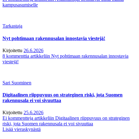
kampusasumiselle
Tarkastaja
Nyt pohtimaan rakennusalan innostavia viestejä!
Kirjoitettu
26.6.2026
8 kommenttia
artikkeliin Nyt pohtimaan rakennusalan innostavia
viestejä!
Sari Suominen
Digitaalinen riippuvuus on strateginen riski, jota Suomen
rakennusala ei voi sivuuttaa
Kirjoitettu
25.6.2026
Ei kommentteja
artikkeliin Digitaalinen riippuvuus on strateginen
riski, jota Suomen rakennusala ei voi sivuuttaa
Lisää vieraskynästä