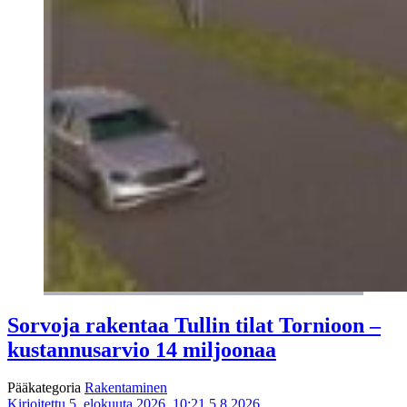
Sorvoja rakentaa Tullin tilat Tornioon –
kustannusarvio 14 miljoonaa
Pääkategoria
Rakentaminen
Kirjoitettu 5. elokuuta 2026, 10:21
5.8.2026