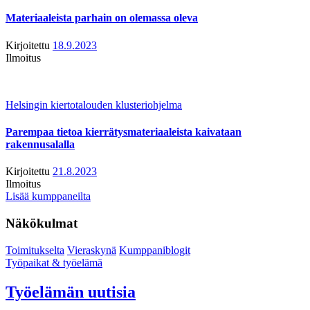
Materiaaleista parhain on olemassa oleva
Kirjoitettu
18.9.2023
Ilmoitus
Helsingin kiertotalouden klusteriohjelma
Parempaa tietoa kierrätysmateriaaleista kaivataan
rakennusalalla
Kirjoitettu
21.8.2023
Ilmoitus
Lisää kumppaneilta
Näkökulmat
Toimitukselta
Vieraskynä
Kumppaniblogit
Työpaikat & työelämä
Työelämän uutisia