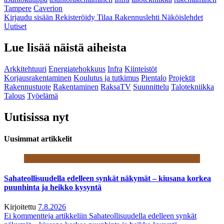
Tampere
Caverion
Kirjaudu sisään
Rekisteröidy
Tilaa Rakennuslehti
Näköislehdet
Uutiset
Lue lisää näistä aiheista
Arkkitehtuuri
Energiatehokkuus
Infra
Kiinteistöt
Korjausrakentaminen
Koulutus ja tutkimus
Pientalo
Projektit
Rakennustuote
Rakentaminen
RaksaTV
Suunnittelu
Talotekniikka
Talous
Työelämä
Uutisissa nyt
Uusimmat artikkelit
Sahateollisuudella edelleen synkät näkymät – kiusana korkea
puunhinta ja heikko kysyntä
Kirjoitettu
7.8.2026
Ei kommentteja
artikkeliin Sahateollisuudella edelleen synkät