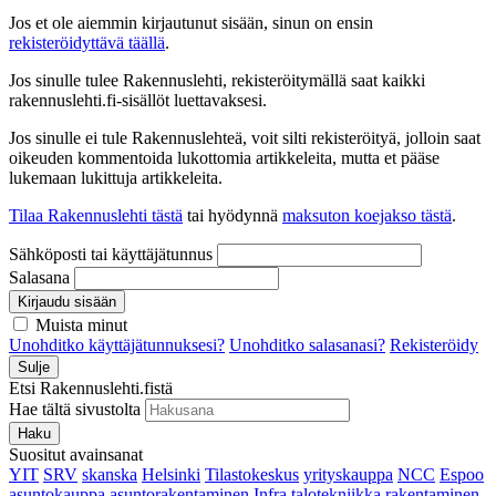
Jos et ole aiemmin kirjautunut sisään, sinun on ensin
rekisteröidyttävä täällä
.
Jos sinulle tulee Rakennuslehti, rekisteröitymällä saat kaikki
rakennuslehti.fi-sisällöt luettavaksesi.
Jos sinulle ei tule Rakennuslehteä, voit silti rekisteröityä, jolloin saat
oikeuden kommentoida lukottomia artikkeleita, mutta et pääse
lukemaan lukittuja artikkeleita.
Tilaa Rakennuslehti tästä
tai hyödynnä
maksuton koejakso tästä
.
Sähköposti tai käyttäjätunnus
Salasana
Kirjaudu sisään
Muista minut
Unohditko käyttäjätunnuksesi?
Unohditko salasanasi?
Rekisteröidy
Sulje
Etsi Rakennuslehti.fistä
Hae tältä sivustolta
Haku
Suositut avainsanat
YIT
SRV
skanska
Helsinki
Tilastokeskus
yrityskauppa
NCC
Espoo
asuntokauppa
asuntorakentaminen
Infra
talotekniikka
rakentaminen