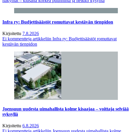
näkymät – kiusana korkea puunhinta ja heikko kysyntä
Infra ry: Budjettisäästöt romuttavat kestävän tienpidon
Kirjoitettu
7.8.2026
Ei kommentteja
artikkeliin Infra ry: Budjettisäästöt romuttavat
kestävän tienpidon
Joensuun uudesta uimahallista kolme kisaajaa – voittaja selviää
syksyllä
Kirjoitettu
6.8.2026
Ei kommentteja
artikkeliin Joensuun uudesta uimahallista kolme