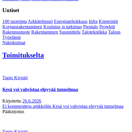
Uutiset
100 tuoreinta
Arkkitehtuuri
Energiatehokkuus
Infra
Kiinteistöt
Korjausrakentaminen
Koulutus ja tutkimus
Pientalo
Projektit
Rakennustuote
Rakentaminen
Suunnittelu
Talotekniikka
Talous
Työelämä
Näkökulmat
Toimitukselta
Tapio Kivistö
Kesä voi vahvistaa elpyvää tunnelmaa
Kirjoitettu
26.6.2026
Ei kommentteja
artikkeliin Kesä voi vahvistaa elpyvää tunnelmaa
Pääkirjoitus
Tapio Kivistö