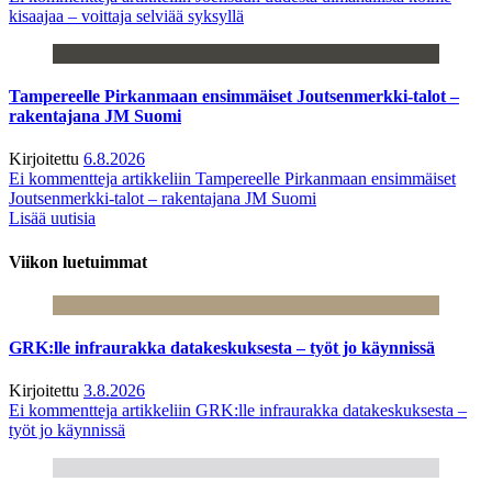
kisaajaa – voittaja selviää syksyllä
Tampereelle Pirkanmaan ensimmäiset Joutsenmerkki-talot –
rakentajana JM Suomi
Kirjoitettu
6.8.2026
Ei kommentteja
artikkeliin Tampereelle Pirkanmaan ensimmäiset
Joutsenmerkki-talot – rakentajana JM Suomi
Lisää uutisia
Viikon luetuimmat
GRK:lle infraurakka datakeskuksesta – työt jo käynnissä
Kirjoitettu
3.8.2026
Ei kommentteja
artikkeliin GRK:lle infraurakka datakeskuksesta –
työt jo käynnissä