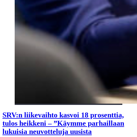
SRV:n liikevaihto kasvoi 18 prosenttia,
tulos heikkeni – ”Käymme parhaillaan
lukuisia neuvotteluja uusista