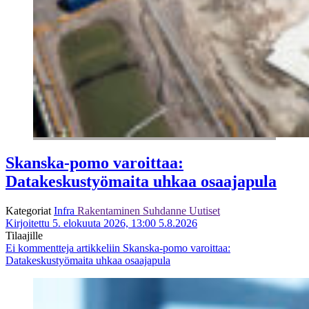
Skanska-pomo varoittaa:
Datakeskustyömaita uhkaa osaajapula
Kategoriat
Infra
Rakentaminen
Suhdanne
Uutiset
Kirjoitettu 5. elokuuta 2026, 13:00
5.8.2026
Tilaajille
Ei kommentteja
artikkeliin Skanska-pomo varoittaa:
Datakeskustyömaita uhkaa osaajapula