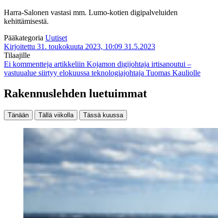
Harra-Salonen vastasi mm. Lumo-kotien digipalveluiden
kehittämisestä.
Pääkategoria
Uutiset
Kirjoitettu 31. toukokuuta 2023, 10:09
31.5.2023
Tilaajille
Ei kommentteja
artikkeliin Kojamon digijohtaja irtisanoutui –
vastuualue siirtyy elokuussa teknologiajohtaja Tuomas Kauliolle
Rakennuslehden luetuimmat
Tänään
Tällä viikolla
Tässä kuussa