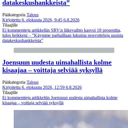
datakeskushankkeista”
Pääkategoria
Talous
Kirjoitettu 6. elokuuta 2026, 9:45
6.8.2026
Tilaajille
Ei kommentteja
artikkeliin SRV:n liikevaihto kasvoi 18 prosenttia,
tulos heikkeni – ”Käymme parhaillaan lukuisia neuvotteluja uusista
datakeskushankkeista”
Joensuun uudesta uimahallista kolme
kisaajaa – voittaja selviää syksyllä
Pääkategoria
Talous
Kirjoitettu 6. elokuuta 2026, 12:59
6.8.2026
Tilaajille
Ei kommentteja
artikkeliin Joensuun uudesta uimahallista kolme
kisaajaa – voittaja selviää syksyllä