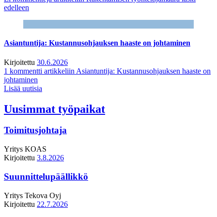
edelleen
Asiantuntija: Kustannusohjauksen haaste on johtaminen
Kirjoitettu
30.6.2026
1 kommentti
artikkeliin Asiantuntija: Kustannusohjauksen haaste on
johtaminen
Lisää uutisia
Uusimmat työpaikat
Toimitusjohtaja
Yritys
KOAS
Kirjoitettu
3.8.2026
Suunnittelupäällikkö
Yritys
Tekova Oyj
Kirjoitettu
22.7.2026