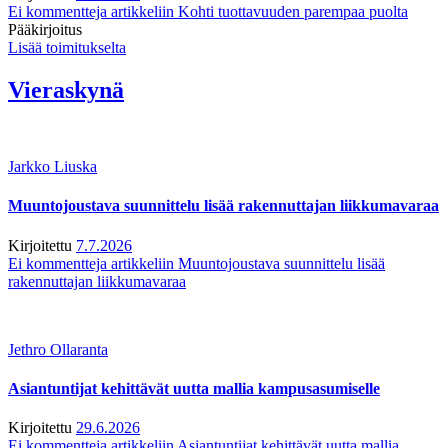
Ei kommentteja
artikkeliin Kohti tuottavuuden parempaa puolta
Pääkirjoitus
Lisää toimitukselta
Vieraskynä
Jarkko Liuska
Muuntojoustava suunnittelu lisää rakennuttajan liikkumavaraa
Kirjoitettu
7.7.2026
Ei kommentteja
artikkeliin Muuntojoustava suunnittelu lisää
rakennuttajan liikkumavaraa
Jethro Ollaranta
Asiantuntijat kehittävät uutta mallia kampusasumiselle
Kirjoitettu
29.6.2026
Ei kommentteja
artikkeliin Asiantuntijat kehittävät uutta mallia