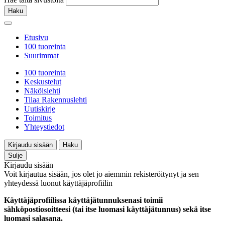
Haku
Etusivu
100 tuoreinta
Suurimmat
100 tuoreinta
Keskustelut
Näköislehti
Tilaa Rakennuslehti
Uutiskirje
Toimitus
Yhteystiedot
Kirjaudu sisään
Haku
Sulje
Kirjaudu sisään
Voit kirjautua sisään, jos olet jo aiemmin rekisteröitynyt ja sen
yhteydessä luonut käyttäjäprofiilin
Käyttäjäprofiilissa käyttäjätunnuksenasi toimii
sähköpostiosoitteesi (tai itse luomasi käyttäjätunnus) sekä itse
luomasi salasana.