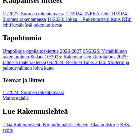
Kaupalliset liitteet
11/2025: Suomea rakentamassa
12/2024: INFRA-lehti
11/2024:
Suomea rakentamassa
11/2023: Jokka − Rakennusteollisuus RT:n
lehti kestävästä rakentamisesta
Tapahtumia
Urapolkuja-oppilaitoskiertue 2026-2027
05/2026: Vähähiilinen
rakentaminen & data
10/2025: Rakentamisen kiertotalous 2025:
Jätteistä materiaaleiksi
09/2024: Recticel Talks 2024: Moderni ja
paloturvallinen loiva katto
Teemat ja liitteet
11/2024: Suomea rakentamassa
Mainostajalle
Lue Rakennuslehteä
Tilaa Rakennuslehti
Kirjaudu näköislehteen
Tilaa uutiskirje
RSS-
syöte