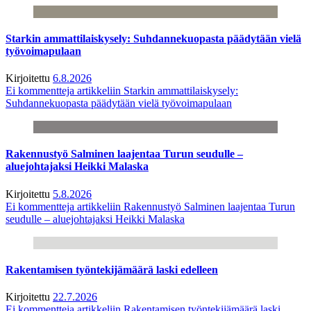
Starkin ammattilaiskysely: Suhdannekuopasta päädytään vielä
työvoimapulaan
Kirjoitettu
6.8.2026
Ei kommentteja
artikkeliin Starkin ammattilaiskysely:
Suhdannekuopasta päädytään vielä työvoimapulaan
Rakennustyö Salminen laajentaa Turun seudulle –
aluejohtajaksi Heikki Malaska
Kirjoitettu
5.8.2026
Ei kommentteja
artikkeliin Rakennustyö Salminen laajentaa Turun
seudulle – aluejohtajaksi Heikki Malaska
Rakentamisen työntekijämäärä laski edelleen
Kirjoitettu
22.7.2026
Ei kommentteja
artikkeliin Rakentamisen työntekijämäärä laski