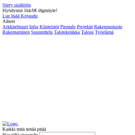
Siirry sisältöön
Hyödynnä 1kk/0€ diginäyte!
Lue lisää
Kirjaudu
Aiheet
Arkkitehtuuri
Infra
Kiinteistöt
Pientalo
Projektit
Rakennustuote
Rakentaminen
Suunnittelu
Talotekniikka
Talous
Työelämä
Kaikki mitä tietää pitää
Hae tältä sivustolta