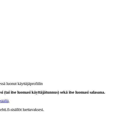
ssä luonut käyttäjäprofiilin
i (tai itse luomasi käyttäjätunnus) sekä itse luomasi salasana.
täällä
.
hti.fi-sisällöt luettavaksesi.