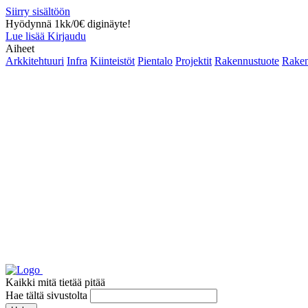
Siirry sisältöön
Hyödynnä 1kk/0€ diginäyte!
Lue lisää
Kirjaudu
Aiheet
Arkkitehtuuri
Infra
Kiinteistöt
Pientalo
Projektit
Rakennustuote
Raken
Kaikki mitä tietää pitää
Hae tältä sivustolta