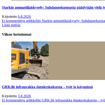
Starkin ammattilaiskysely: Suhdannekuopasta päädytään vielä 
Kirjoitettu
6.8.2026
Ei kommentteja
artikkeliin Starkin ammattilaiskysely: Suhdannekuop
Lisää uutisia
Viikon luetuimmat
GRK:lle infraurakka datakeskuksesta – työt jo käynnissä
Kirjoitettu
3.8.2026
Ei kommentteja
artikkeliin GRK:lle infraurakka datakeskuksesta – työ