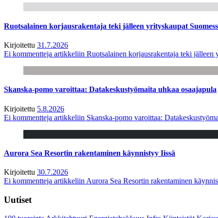
Ruotsalainen korjausrakentaja teki jälleen yrityskaupat Suome
Kirjoitettu
31.7.2026
Ei kommentteja
artikkeliin Ruotsalainen korjausrakentaja teki jälle
Skanska-pomo varoittaa: Datakeskustyömaita uhkaa osaajapula
Kirjoitettu
5.8.2026
Ei kommentteja
artikkeliin Skanska-pomo varoittaa: Datakeskustyöma
Aurora Sea Resortin rakentaminen käynnistyy Iissä
Kirjoitettu
30.7.2026
Ei kommentteja
artikkeliin Aurora Sea Resortin rakentaminen käynnis
Uutiset