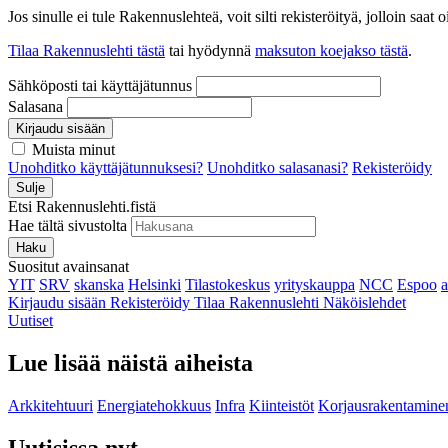
Jos sinulle ei tule Rakennuslehteä, voit silti rekisteröityä, jolloin sa
Tilaa Rakennuslehti tästä
tai hyödynnä
maksuton koejakso tästä
.
Sähköposti tai käyttäjätunnus
Salasana
Kirjaudu sisään
Muista minut
Unohditko käyttäjätunnuksesi?
Unohditko salasanasi?
Rekisteröidy
Sulje
Etsi Rakennuslehti.fistä
Hae tältä sivustolta
Haku
Suositut avainsanat
YIT
SRV
skanska
Helsinki
Tilastokeskus
yrityskauppa
NCC
Espoo
Kirjaudu sisään
Rekisteröidy
Tilaa Rakennuslehti
Näköislehdet
Uutiset
Lue lisää näistä aiheista
Arkkitehtuuri
Energiatehokkuus
Infra
Kiinteistöt
Korjausrakentamine
Uutisissa nyt