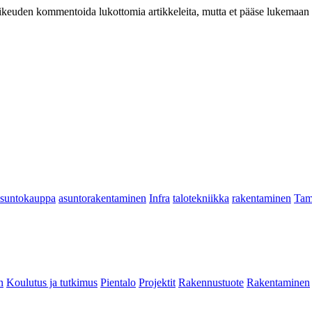
at oikeuden kommentoida lukottomia artikkeleita, mutta et pääse lukemaan l
asuntokauppa
asuntorakentaminen
Infra
talotekniikka
rakentaminen
Tam
n
Koulutus ja tutkimus
Pientalo
Projektit
Rakennustuote
Rakentaminen