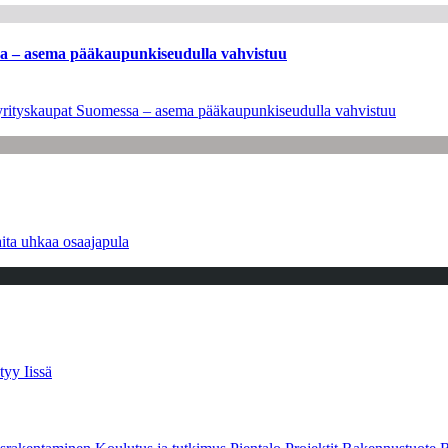
ssa – asema pääkaupunkiseudulla vahvistuu
en yrityskaupat Suomessa – asema pääkaupunkiseudulla vahvistuu
ita uhkaa osaajapula
tyy Iissä