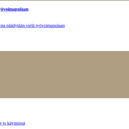
työvoimapulaan
asta päädytään vielä työvoimapulaan
t jo käynnissä