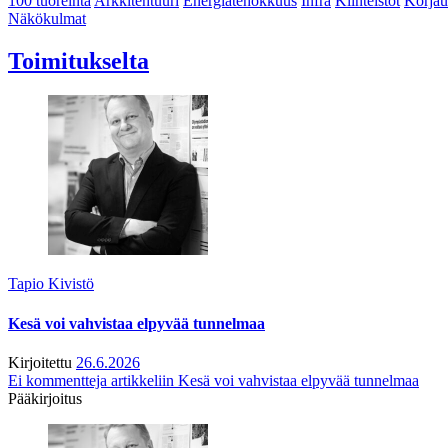
100 tuoreinta
Arkkitehtuuri
Energiatehokkuus
Infra
Kiinteistöt
Korjau
Näkökulmat
Toimitukselta
Tapio Kivistö
Kesä voi vahvistaa elpyvää tunnelmaa
Kirjoitettu
26.6.2026
Ei kommentteja
artikkeliin Kesä voi vahvistaa elpyvää tunnelmaa
Pääkirjoitus