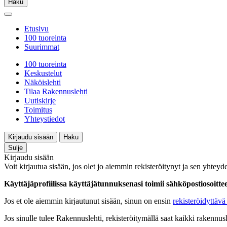
Haku
Etusivu
100 tuoreinta
Suurimmat
100 tuoreinta
Keskustelut
Näköislehti
Tilaa Rakennuslehti
Uutiskirje
Toimitus
Yhteystiedot
Kirjaudu sisään
Haku
Sulje
Kirjaudu sisään
Voit kirjautua sisään, jos olet jo aiemmin rekisteröitynyt ja sen yhteyde
Käyttäjäprofiilissa käyttäjätunnuksenasi toimii sähköpostiosoittees
Jos et ole aiemmin kirjautunut sisään, sinun on ensin
rekisteröidyttävä 
Jos sinulle tulee Rakennuslehti, rekisteröitymällä saat kaikki rakennusle