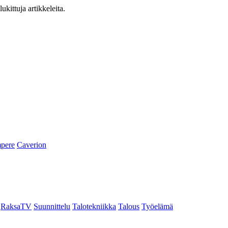
ukittuja artikkeleita.
pere
Caverion
RaksaTV
Suunnittelu
Talotekniikka
Talous
Työelämä