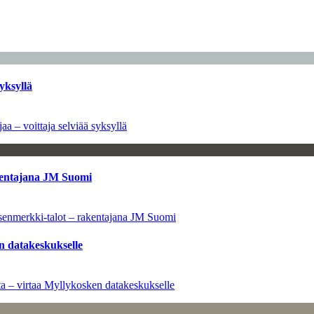
yksyllä
aa – voittaja selviää syksyllä
kentajana JM Suomi
senmerkki-talot – rakentajana JM Suomi
n datakeskukselle
a – virtaa Myllykosken datakeskukselle