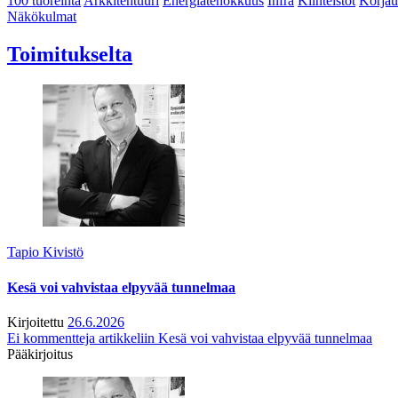
100 tuoreinta
Arkkitehtuuri
Energiatehokkuus
Infra
Kiinteistöt
Korjau
Näkökulmat
Toimitukselta
Tapio Kivistö
Kesä voi vahvistaa elpyvää tunnelmaa
Kirjoitettu
26.6.2026
Ei kommentteja
artikkeliin Kesä voi vahvistaa elpyvää tunnelmaa
Pääkirjoitus