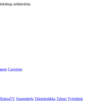
ukittuja artikkeleita.
pere
Caverion
RaksaTV
Suunnittelu
Talotekniikka
Talous
Työelämä