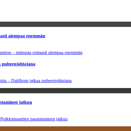
imasti aiempaa enemmän
tappion – miinusta roimasti aiempaa enemmän
aa puheenjohtajana
amista – Dahlbom jatkaa puheenjohtajana
antaminen jatkuu
– Poikkimaantien parantaminen jatkuu