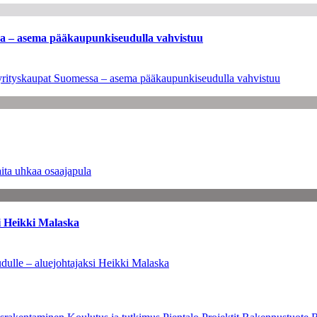
ssa – asema pääkaupunkiseudulla vahvistuu
en yrityskaupat Suomessa – asema pääkaupunkiseudulla vahvistuu
ita uhkaa osaajapula
i Heikki Malaska
dulle – aluejohtajaksi Heikki Malaska