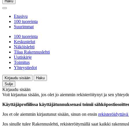
Haku
Etusivu
100 tuoreinta
Suurimmat
100 tuoreinta
Keskustelut
Näköislehti
Tilaa Rakennuslehti
Uutiskirje
Toimitus
Yhteystiedot
Kirjaudu sisään
Haku
Sulje
Kirjaudu sisään
Voit kirjautua sisään, jos olet jo aiemmin rekisteröitynyt ja sen yhteyde
Käyttäjäprofiilissa käyttäjätunnuksenasi toimii sähköpostiosoittees
Jos et ole aiemmin kirjautunut sisään, sinun on ensin
rekisteröidyttävä 
Jos sinulle tulee Rakennuslehti, rekisteröitymällä saat kaikki rakennusle