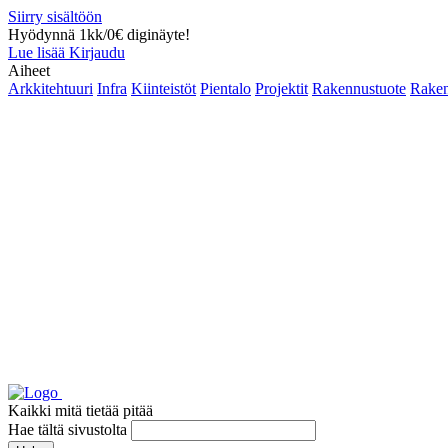
Siirry sisältöön
Hyödynnä 1kk/0€ diginäyte!
Lue lisää
Kirjaudu
Aiheet
Arkkitehtuuri
Infra
Kiinteistöt
Pientalo
Projektit
Rakennustuote
Raken
Kaikki mitä tietää pitää
Hae tältä sivustolta