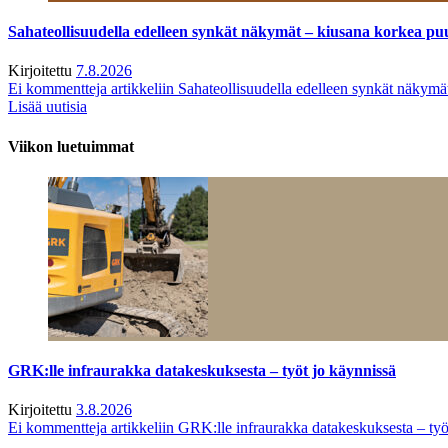
Sahateollisuudella edelleen synkät näkymät – kiusana korkea pu
Kirjoitettu
7.8.2026
Ei kommentteja
artikkeliin Sahateollisuudella edelleen synkät näkym
Lisää uutisia
Viikon luetuimmat
GRK:lle infraurakka datakeskuksesta – työt jo käynnissä
Kirjoitettu
3.8.2026
Ei kommentteja
artikkeliin GRK:lle infraurakka datakeskuksesta – työ