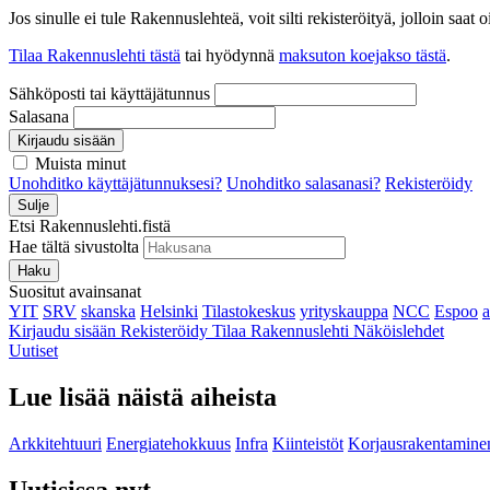
Jos sinulle ei tule Rakennuslehteä, voit silti rekisteröityä, jolloin sa
Tilaa Rakennuslehti tästä
tai hyödynnä
maksuton koejakso tästä
.
Sähköposti tai käyttäjätunnus
Salasana
Kirjaudu sisään
Muista minut
Unohditko käyttäjätunnuksesi?
Unohditko salasanasi?
Rekisteröidy
Sulje
Etsi Rakennuslehti.fistä
Hae tältä sivustolta
Haku
Suositut avainsanat
YIT
SRV
skanska
Helsinki
Tilastokeskus
yrityskauppa
NCC
Espoo
Kirjaudu sisään
Rekisteröidy
Tilaa Rakennuslehti
Näköislehdet
Uutiset
Lue lisää näistä aiheista
Arkkitehtuuri
Energiatehokkuus
Infra
Kiinteistöt
Korjausrakentamine
Uutisissa nyt