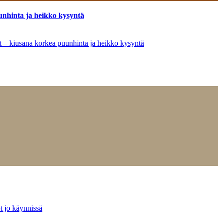
unhinta ja heikko kysyntä
ät – kiusana korkea puunhinta ja heikko kysyntä
t jo käynnissä