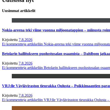
Uusimmat artikkelit
Nokia-areena teki viime vuonna miljoonatappion – miinusta ro
Kirjoitettu
7.8.2026
Ei kommentteja
artikkeliin Nokia-areena teki viime vuonna miljoona
Betolarin hallitukseen puolustusalan osaamista – Dahlbom jatk
Kirjoitettu
7.8.2026
Ei kommentteja
artikkeliin Betolarin hallitukseen puolustusalan osa
VRJ:lle Väyläviraston tieurakka Oulusta – Poikkimaantien par
Kirjoitettu
7.8.2026
Ei kommentteja
artikkeliin VRJ:lle Väyläviraston tieurakka Oulusta 