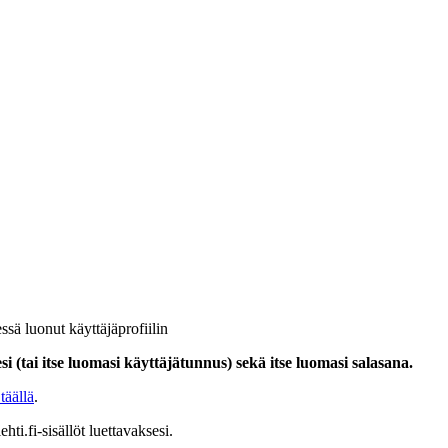
ssä luonut käyttäjäprofiilin
i (tai itse luomasi käyttäjätunnus) sekä itse luomasi salasana.
täällä
.
hti.fi-sisällöt luettavaksesi.