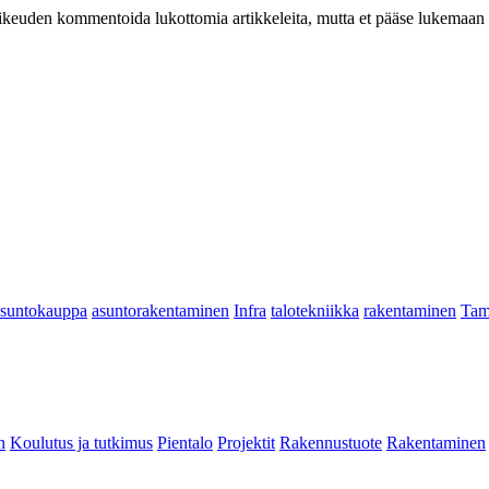
at oikeuden kommentoida lukottomia artikkeleita, mutta et pääse lukemaan l
asuntokauppa
asuntorakentaminen
Infra
talotekniikka
rakentaminen
Tam
n
Koulutus ja tutkimus
Pientalo
Projektit
Rakennustuote
Rakentaminen