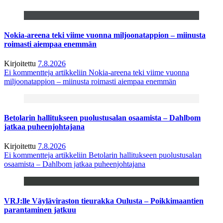
Nokia-areena teki viime vuonna miljoonatappion – miinusta
roimasti aiempaa enemmän
Kirjoitettu
7.8.2026
Ei kommentteja
artikkeliin Nokia-areena teki viime vuonna
miljoonatappion – miinusta roimasti aiempaa enemmän
Betolarin hallitukseen puolustusalan osaamista – Dahlbom
jatkaa puheenjohtajana
Kirjoitettu
7.8.2026
Ei kommentteja
artikkeliin Betolarin hallitukseen puolustusalan
osaamista – Dahlbom jatkaa puheenjohtajana
VRJ:lle Väyläviraston tieurakka Oulusta – Poikkimaantien
parantaminen jatkuu