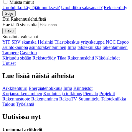
Muista minut
Unohditko käyttäjätunnuksesi?
Unohditko salasanasi?
Rekisteröidy
Sulje
Etsi Rakennuslehti.fistä
Hae tältä sivustolta
Haku
Suositut avainsanat
YIT
SRV
skanska
Helsinki
Tilastokeskus
yrityskauppa
NCC
Espoo
asuntokauppa
asuntorakentaminen
Infra
talotekniikka
rakentaminen
Tampere
Caverion
Kirjaudu sisään
Rekisteröidy
Tilaa Rakennuslehti
Näköislehdet
Uutiset
Lue lisää näistä aiheista
Arkkitehtuuri
Energiatehokkuus
Infra
Kiinteistöt
Korjausrakentaminen
Koulutus ja tutkimus
Pientalo
Projektit
Rakennustuote
Rakentaminen
RaksaTV
Suunnittelu
Talotekniikka
Talous
Työelämä
Uutisissa nyt
Uusimmat artikkelit