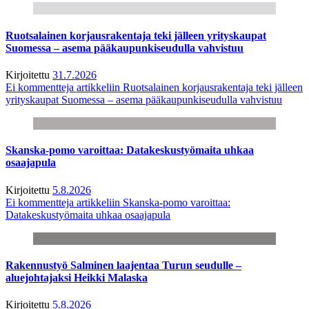
Ruotsalainen korjausrakentaja teki jälleen yrityskaupat
Suomessa – asema pääkaupunkiseudulla vahvistuu
Kirjoitettu
31.7.2026
Ei kommentteja
artikkeliin Ruotsalainen korjausrakentaja teki jälleen
yrityskaupat Suomessa – asema pääkaupunkiseudulla vahvistuu
Skanska-pomo varoittaa: Datakeskustyömaita uhkaa
osaajapula
Kirjoitettu
5.8.2026
Ei kommentteja
artikkeliin Skanska-pomo varoittaa:
Datakeskustyömaita uhkaa osaajapula
Rakennustyö Salminen laajentaa Turun seudulle –
aluejohtajaksi Heikki Malaska
Kirjoitettu
5.8.2026