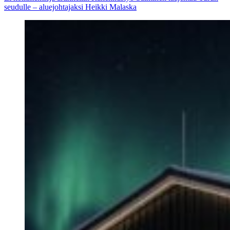
seudulle – aluejohtajaksi Heikki Malaska