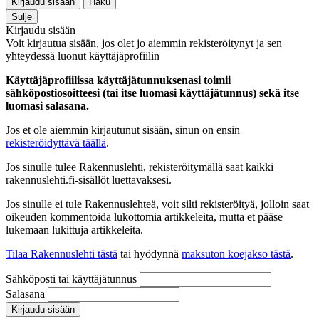
Kirjaudu sisään
Haku
Sulje
Kirjaudu sisään
Voit kirjautua sisään, jos olet jo aiemmin rekisteröitynyt ja sen
yhteydessä luonut käyttäjäprofiilin
Käyttäjäprofiilissa käyttäjätunnuksenasi toimii
sähköpostiosoitteesi (tai itse luomasi käyttäjätunnus) sekä itse
luomasi salasana.
Jos et ole aiemmin kirjautunut sisään, sinun on ensin
rekisteröidyttävä täällä
.
Jos sinulle tulee Rakennuslehti, rekisteröitymällä saat kaikki
rakennuslehti.fi-sisällöt luettavaksesi.
Jos sinulle ei tule Rakennuslehteä, voit silti rekisteröityä, jolloin saat
oikeuden kommentoida lukottomia artikkeleita, mutta et pääse
lukemaan lukittuja artikkeleita.
Tilaa Rakennuslehti tästä
tai hyödynnä
maksuton koejakso tästä
.
Sähköposti tai käyttäjätunnus
Salasana
Kirjaudu sisään