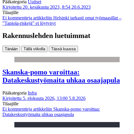
Pääkategoria
Uutiset
Kirjoitettu 20. kesäkuuta 2023, 8:54
20.6.2023
Tilaajille
Ei kommentteja
artikkeliin Helsinki tarkasti omat työmaasillat –
”Tapiola-riskejä” ei löytynyt
Rakennuslehden luetuimmat
Tänään
Tällä viikolla
Tässä kuussa
Skanska-pomo varoittaa:
Datakeskustyömaita uhkaa osaajapula
Pääkategoria
Infra
Kirjoitettu 5. elokuuta 2026, 13:00
5.8.2026
Tilaajille
Ei kommentteja
artikkeliin Skanska-pomo varoittaa:
Datakeskustyömaita uhkaa osaajapula