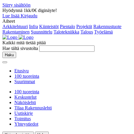
Siirry sisältöön
Hyödynnä 1kk/0€ diginäyte!
Lue lisää
Kirjaudu
Aiheet
Arkkitehtuuri
Infra
Kiinteistöt
Pientalo
Projektit
Rakennustuote
Rakentaminen
Suunnittelu
Talotekniikka
Talous
Työelämä
Kaikki mitä tietää pitää
Hae tältä sivustolta
Haku
Etusivu
100 tuoreinta
Suurimmat
100 tuoreinta
Keskustelut
Näköislehti
Tilaa Rakennuslehti
Uutiskirje
Toimitus
Yhteystiedot