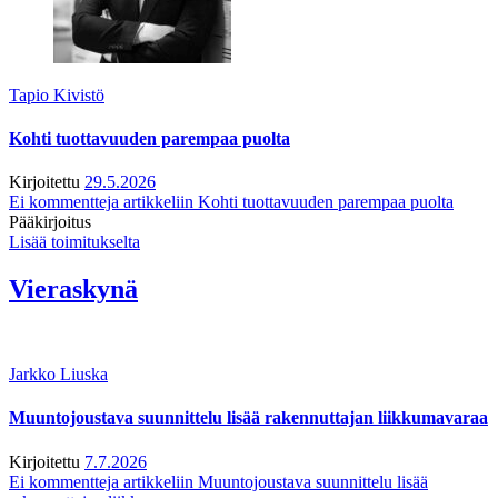
Tapio Kivistö
Kohti tuottavuuden parempaa puolta
Kirjoitettu
29.5.2026
Ei kommentteja
artikkeliin Kohti tuottavuuden parempaa puolta
Pääkirjoitus
Lisää toimitukselta
Vieraskynä
Jarkko Liuska
Muuntojoustava suunnittelu lisää rakennuttajan liikkumavaraa
Kirjoitettu
7.7.2026
Ei kommentteja
artikkeliin Muuntojoustava suunnittelu lisää