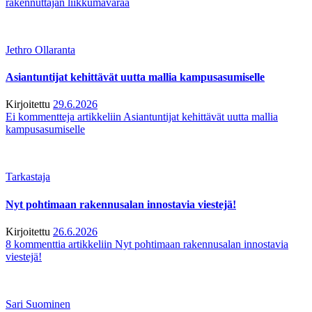
rakennuttajan liikkumavaraa
Jethro Ollaranta
Asiantuntijat kehittävät uutta mallia kampusasumiselle
Kirjoitettu
29.6.2026
Ei kommentteja
artikkeliin Asiantuntijat kehittävät uutta mallia
kampusasumiselle
Tarkastaja
Nyt pohtimaan rakennusalan innostavia viestejä!
Kirjoitettu
26.6.2026
8 kommenttia
artikkeliin Nyt pohtimaan rakennusalan innostavia
viestejä!
Sari Suominen