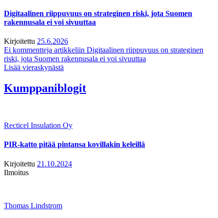
Digitaalinen riippuvuus on strateginen riski, jota Suomen
rakennusala ei voi sivuuttaa
Kirjoitettu
25.6.2026
Ei kommentteja
artikkeliin Digitaalinen riippuvuus on strateginen
riski, jota Suomen rakennusala ei voi sivuuttaa
Lisää vieraskynästä
Kumppaniblogit
Recticel Insulation Oy
PIR-katto pitää pintansa kovillakin keleillä
Kirjoitettu
21.10.2024
Ilmoitus
Thomas Lindstrom