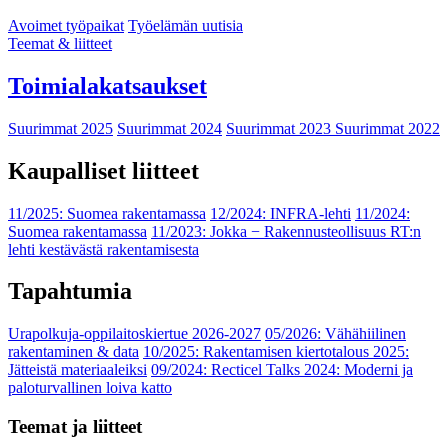
Avoimet työpaikat
Työelämän uutisia
Teemat & liitteet
Toimialakatsaukset
Suurimmat 2025
Suurimmat 2024
Suurimmat 2023
Suurimmat 2022
Kaupalliset liitteet
11/2025: Suomea rakentamassa
12/2024: INFRA-lehti
11/2024:
Suomea rakentamassa
11/2023: Jokka − Rakennusteollisuus RT:n
lehti kestävästä rakentamisesta
Tapahtumia
Urapolkuja-oppilaitoskiertue 2026-2027
05/2026: Vähähiilinen
rakentaminen & data
10/2025: Rakentamisen kiertotalous 2025:
Jätteistä materiaaleiksi
09/2024: Recticel Talks 2024: Moderni ja
paloturvallinen loiva katto
Teemat ja liitteet