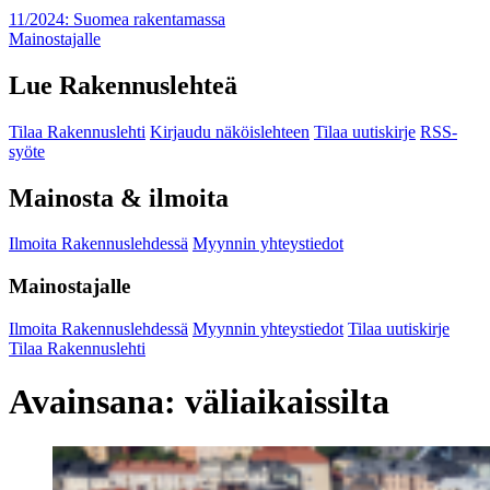
11/2024: Suomea rakentamassa
Mainostajalle
Lue Rakennuslehteä
Tilaa Rakennuslehti
Kirjaudu näköislehteen
Tilaa uutiskirje
RSS-
syöte
Mainosta & ilmoita
Ilmoita Rakennuslehdessä
Myynnin yhteystiedot
Mainostajalle
Ilmoita Rakennuslehdessä
Myynnin yhteystiedot
Tilaa uutiskirje
Tilaa Rakennuslehti
Avainsana:
väliaikaissilta