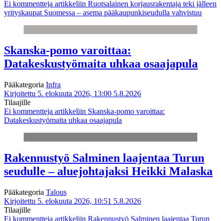
Ei kommentteja
artikkeliin Ruotsalainen korjausrakentaja teki jälleen
yrityskaupat Suomessa – asema pääkaupunkiseudulla vahvistuu
Skanska-pomo varoittaa:
Datakeskustyömaita uhkaa osaajapula
Pääkategoria
Infra
Kirjoitettu 5. elokuuta 2026, 13:00
5.8.2026
Tilaajille
Ei kommentteja
artikkeliin Skanska-pomo varoittaa:
Datakeskustyömaita uhkaa osaajapula
Rakennustyö Salminen laajentaa Turun
seudulle – aluejohtajaksi Heikki Malaska
Pääkategoria
Talous
Kirjoitettu 5. elokuuta 2026, 10:51
5.8.2026
Tilaajille
Ei kommentteja
artikkeliin Rakennustyö Salminen laajentaa Turun