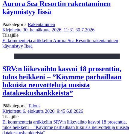
Aurora Sea Resortin rakentaminen
käynnistyy Iissä
Pääkategoria
Rakentaminen
Kirjoitettu 30. heinäkuuta 2026, 11:31
30.7.2026
Tilaajille
Ei kommentteja
artikkeliin Aurora Sea Resortin rakentaminen
käynnistyy Iissä
SRV:n liikevaihto kasvoi 18 prosenttia,
tulos heikkeni – ”Käymme parhaillaan
lukuisia neuvotteluja uusista
datakeskushankkeista”
Pääkategoria
Talous
Kirjoitettu 6. elokuuta 2026, 9:45
6.8.2026
Tilaajille
Ei kommentteja
artikkeliin SRV:n liikevaihto kasvoi 18 prosenttia,
tulos heikkeni – ”Käymme parhaillaan lukuisia neuvotteluja uusista
datakeskushankkeista”