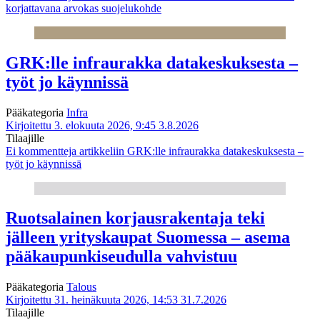
korjattavana arvokas suojelukohde
GRK:lle infraurakka datakeskuksesta –
työt jo käynnissä
Pääkategoria
Infra
Kirjoitettu 3. elokuuta 2026, 9:45
3.8.2026
Tilaajille
Ei kommentteja
artikkeliin GRK:lle infraurakka datakeskuksesta –
työt jo käynnissä
Ruotsalainen korjausrakentaja teki
jälleen yrityskaupat Suomessa – asema
pääkaupunkiseudulla vahvistuu
Pääkategoria
Talous
Kirjoitettu 31. heinäkuuta 2026, 14:53
31.7.2026
Tilaajille