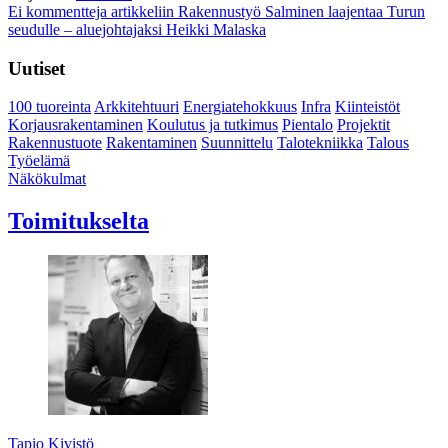
Ei kommentteja
artikkeliin Rakennustyö Salminen laajentaa Turun
seudulle – aluejohtajaksi Heikki Malaska
Uutiset
100 tuoreinta
Arkkitehtuuri
Energiatehokkuus
Infra
Kiinteistöt
Korjausrakentaminen
Koulutus ja tutkimus
Pientalo
Projektit
Rakennustuote
Rakentaminen
Suunnittelu
Talotekniikka
Talous
Työelämä
Näkökulmat
Toimitukselta
Tapio Kivistö