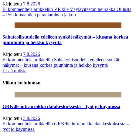
Kirjoitettu
7.8.2026
Ei kommentteja
artikkeliin VRJ:lle Väyläviraston tieurakka Oulusta
– Poikkimaantien parantaminen jatkuu
Sahateollisuudella edelleen synkät näkymät – kiusana korkea
puunhinta ja heikko kysyntä
Kirjoitettu
7.8.2026
Ei kommentteja
artikkeliin Sahateollisuudella edelleen synkät
näkymät – kiusana korkea puunhinta ja heikko kysyntä
Lisää uutisia
Viikon luetuimmat
GRK:lle infraurakka datakeskuksesta – työt jo käynnissä
Kirjoitettu
3.8.2026
Ei kommentteja
artikkeliin GRK:lle infraurakka datakeskuksesta –
työt jo käynnissä