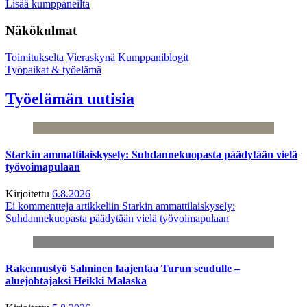
Lisää kumppaneilta
Näkökulmat
Toimitukselta
Vieraskynä
Kumppaniblogit
Työpaikat & työelämä
Työelämän uutisia
Starkin ammattilaiskysely: Suhdannekuopasta päädytään vielä
työvoimapulaan
Kirjoitettu
6.8.2026
Ei kommentteja
artikkeliin Starkin ammattilaiskysely:
Suhdannekuopasta päädytään vielä työvoimapulaan
Rakennustyö Salminen laajentaa Turun seudulle –
aluejohtajaksi Heikki Malaska