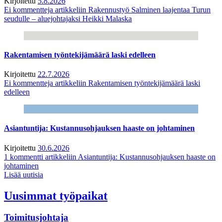
Kirjoitettu
5.8.2026
Ei kommentteja
artikkeliin Rakennustyö Salminen laajentaa Turun
seudulle – aluejohtajaksi Heikki Malaska
Rakentamisen työntekijämäärä laski edelleen
Kirjoitettu
22.7.2026
Ei kommentteja
artikkeliin Rakentamisen työntekijämäärä laski
edelleen
Asiantuntija: Kustannusohjauksen haaste on johtaminen
Kirjoitettu
30.6.2026
1 kommentti
artikkeliin Asiantuntija: Kustannusohjauksen haaste on
johtaminen
Lisää uutisia
Uusimmat työpaikat
Toimitusjohtaja