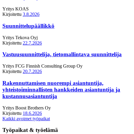
Yritys
KOAS
Kirjoitettu
3.8.2026
Suunnittelupäällikkö
Yritys
Tekova Oyj
Kirjoitettu
22.7.2026
Vastuusuunnittelija, tietomallintava suunnittelija
Yritys
FCG Finnish Consulting Group Oy
Kirjoitettu
20.7.2026
Rakennuttamisen nuorempi asiantuntija,
yhteistoiminnallisten hankkeiden asiantuntija ja
kustannusasiantuntija
Yritys
Boost Brothers Oy
Kirjoitettu
18.6.2026
Kaikki avoimet työpaikat
Työpaikat & työelämä