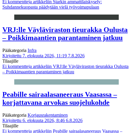
Ei kommentteja
artikkeliin Starkin ammattilaiskysely:
Suhdannekuopasta päädytään vielä työvoimapulaan
VRJ:lle Väyläviraston tieurakka Oulusta
– Poikkimaantien parantaminen jatkuu
Pääkategoria
Infra
Kirjoitettu 7. elokuuta 2026, 11:19
7.8.2026
Tilaajille
Ei kommentteja
artikkeliin VRJ:lle Väyläviraston tieurakka Oulusta
– Poikkimaantien parantaminen jatkuu
Peabille sairaalasaneeraus Vaasassa –
korjattavana arvokas suojelukohde
Pääkategoria
Korjausrakentaminen
Kirjoitettu 6. elokuuta 2026, 8:46
6.8.2026
Tilaajille
Ei kommentteja
artikkeliin Peabille sairaalasaneeraus Vaasassa –