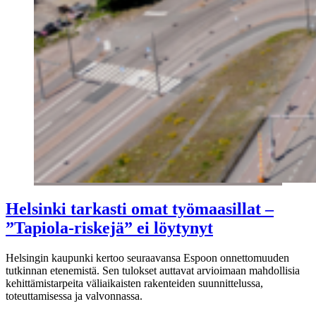
Helsinki tarkasti omat työmaasillat –
”Tapiola-riskejä” ei löytynyt
Helsingin kaupunki kertoo seuraavansa Espoon onnettomuuden
tutkinnan etenemistä. Sen tulokset auttavat arvioimaan mahdollisia
kehittämistarpeita väliaikaisten rakenteiden suunnittelussa,
toteuttamisessa ja valvonnassa.