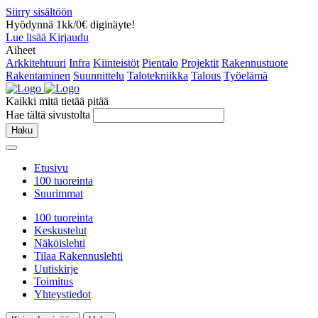
Siirry sisältöön
Hyödynnä 1kk/0€ diginäyte!
Lue lisää
Kirjaudu
Aiheet
Arkkitehtuuri
Infra
Kiinteistöt
Pientalo
Projektit
Rakennustuote
Rakentaminen
Suunnittelu
Talotekniikka
Talous
Työelämä
Kaikki mitä tietää pitää
Hae tältä sivustolta
Haku
Etusivu
100 tuoreinta
Suurimmat
100 tuoreinta
Keskustelut
Näköislehti
Tilaa Rakennuslehti
Uutiskirje
Toimitus
Yhteystiedot