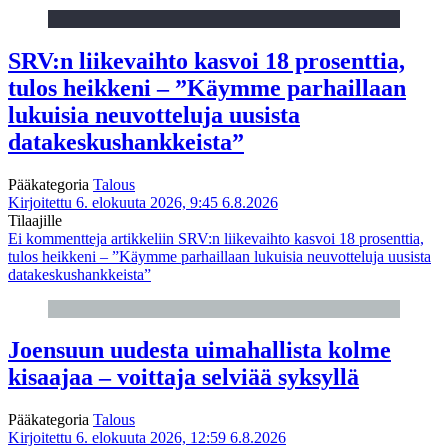
SRV:n liikevaihto kasvoi 18 prosenttia,
tulos heikkeni – ”Käymme parhaillaan
lukuisia neuvotteluja uusista
datakeskushankkeista”
Pääkategoria
Talous
Kirjoitettu 6. elokuuta 2026, 9:45
6.8.2026
Tilaajille
Ei kommentteja
artikkeliin SRV:n liikevaihto kasvoi 18 prosenttia,
tulos heikkeni – ”Käymme parhaillaan lukuisia neuvotteluja uusista
datakeskushankkeista”
Joensuun uudesta uimahallista kolme
kisaajaa – voittaja selviää syksyllä
Pääkategoria
Talous
Kirjoitettu 6. elokuuta 2026, 12:59
6.8.2026