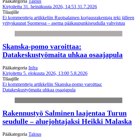
Pääkategoria
Talous
Kirjoitettu 31. heinäkuuta 2026, 14:53
31.7.2026
Tilaajille
Ei kommentteja
artikkeliin Ruotsalainen korjausrakentaja teki jälleen
yrityskaupat Suomessa – asema pääkaupunkiseudulla vahvistuu
Skanska-pomo varoittaa:
Datakeskustyömaita uhkaa osaajapula
Pääkategoria
Infra
Kirjoitettu 5. elokuuta 2026, 13:00
5.8.2026
Tilaajille
Ei kommentteja
artikkeliin Skanska-pomo varoittaa:
Datakeskustyömaita uhkaa osaajapula
Rakennustyö Salminen laajentaa Turun
seudulle – aluejohtajaksi Heikki Malaska
Pääkategoria
Talous