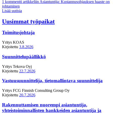
1 kommentti
artikkeliin Asiantuntija: Kustannusohjauksen haaste on
johtaminen
Lisää uutisia
Uusimmat työpaikat
Toimitusjohtaja
Yritys
KOAS
Kirjoitettu
3.8.2026
Suunnittelupäällikkö
Yritys
Tekova Oyj
Kirjoitettu
22.7.2026
Vastuusuunnittelija, tietomallintava suunnittelija
Yritys
FCG Finnish Consulting Group Oy
Kirjoitettu
20.7.2026
Rakennuttamisen nuorempi asiantuntija,
yhteistoiminnallisten hankkeiden asiantuntija ja