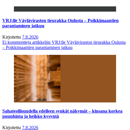
VRJ:lle Väyläviraston tieurakka Oulusta – Poikkimaantien
parantaminen jatkuu
Kirjoitettu
7.8.2026
Ei kommentteja
artikkeliin VRJ:lle Väyläviraston tieurakka Oulusta
– Poikkimaantien parantaminen jatkuu
Sahateollisuudella edelleen synkät näkymät – kiusana korkea
puunhinta ja heikko kysyntä
Kirjoitettu
7.8.2026