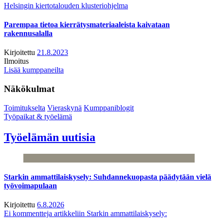
Helsingin kiertotalouden klusteriohjelma
Parempaa tietoa kierrätysmateriaaleista kaivataan
rakennusalalla
Kirjoitettu
21.8.2023
Ilmoitus
Lisää kumppaneilta
Näkökulmat
Toimitukselta
Vieraskynä
Kumppaniblogit
Työpaikat & työelämä
Työelämän uutisia
Starkin ammattilaiskysely: Suhdannekuopasta päädytään vielä
työvoimapulaan
Kirjoitettu
6.8.2026
Ei kommentteja
artikkeliin Starkin ammattilaiskysely: