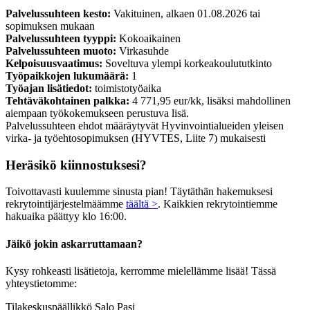
Palvelussuhteen kesto:
Vakituinen, alkaen 01.08.2026 tai
sopimuksen mukaan
Palvelussuhteen tyyppi:
Kokoaikainen
Palvelussuhteen muoto:
Virkasuhde
Kelpoisuusvaatimus:
Soveltuva ylempi korkeakoulututkinto
Työpaikkojen lukumäärä:
1
Työajan lisätiedot:
toimistotyöaika
Tehtäväkohtainen palkka:
4 771,95 eur/kk, lisäksi mahdollinen
aiempaan työkokemukseen perustuva lisä.
Palvelussuhteen ehdot määräytyvät Hyvinvointialueiden yleisen
virka- ja työehtosopimuksen (HYVTES, Liite 7) mukaisesti
Heräsikö kiinnostuksesi?
Toivottavasti kuulemme sinusta pian! Täytäthän hakemuksesi
rekrytointijärjestelmäämme
täältä >
. Kaikkien rekrytointiemme
hakuaika päättyy klo 16:00.
Jäikö jokin askarruttamaan?
Kysy rohkeasti lisätietoja, kerromme mielellämme lisää! Tässä
yhteystietomme:
Tilakeskuspäällikkö Salo Pasi