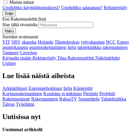
Muista minut
Unohditko käyttäjätunnuksesi?
Unohditko salasanasi?
Rekisteröidy
Sulje
Etsi Rakennuslehti.fistä
Hae tältä sivustolta
Haku
Suositut avainsanat
YIT
SRV
skanska
Helsinki
Tilastokeskus
yrityskauppa
NCC
Espoo
asuntokauppa
asuntorakentaminen
Infra
talotekniikka
rakentaminen
Tampere
Caverion
Kirjaudu sisään
Rekisteröidy
Tilaa Rakennuslehti
Näköislehdet
Uutiset
Lue lisää näistä aiheista
Arkkitehtuuri
Energiatehokkuus
Infra
Kiinteistöt
Korjausrakentaminen
Koulutus ja tutkimus
Pientalo
Projektit
Rakennustuote
Rakentaminen
RaksaTV
Suunnittelu
Talotekniikka
Talous
Työelämä
Uutisissa nyt
Uusimmat artikkelit