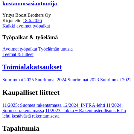
kustannusasiantuntija
Yritys
Boost Brothers Oy
Kirjoitettu
18.6.2026
Kaikki avoimet työpaikat
Työpaikat & työelämä
Avoimet työpaikat
Työelämän uutisia
Teemat & liitteet
Toimialakatsaukset
Suurimmat 2025
Suurimmat 2024
Suurimmat 2023
Suurimmat 2022
Kaupalliset liitteet
11/2025: Suomea rakentamassa
12/2024: INFRA-lehti
11/2024:
Suomea rakentamassa
11/2023: Jokka − Rakennusteollisuus RT:n
lehti kestävästä rakentamisesta
Tapahtumia