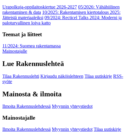
Urapolkuja-oppilaitoskiertue 2026-2027
05/2026: Vähähiilinen
rakentaminen & data
10/2025: Rakentamisen kiertotalous 2025:
Jätteistä materiaaleiksi
09/2024: Recticel Talks 2024: Moderni ja
paloturvallinen loiva katto
Teemat ja liitteet
11/2024: Suomea rakentamassa
Mainostajalle
Lue Rakennuslehteä
Tilaa Rakennuslehti
Kirjaudu näköislehteen
Tilaa uutiskirje
RSS-
syöte
Mainosta & ilmoita
Ilmoita Rakennuslehdessä
Myynnin yhteystiedot
Mainostajalle
Ilmoita Rakennuslehdessä
Myynnin yhteystiedot
Tilaa uutiskirje