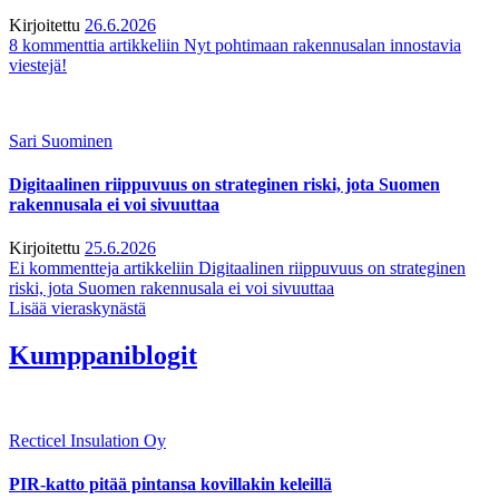
Kirjoitettu
26.6.2026
8 kommenttia
artikkeliin Nyt pohtimaan rakennusalan innostavia
viestejä!
Sari Suominen
Digitaalinen riippuvuus on strateginen riski, jota Suomen
rakennusala ei voi sivuuttaa
Kirjoitettu
25.6.2026
Ei kommentteja
artikkeliin Digitaalinen riippuvuus on strateginen
riski, jota Suomen rakennusala ei voi sivuuttaa
Lisää vieraskynästä
Kumppaniblogit
Recticel Insulation Oy
PIR-katto pitää pintansa kovillakin keleillä