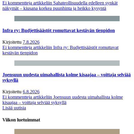
Ei kommentteja
artikkeliin Sahateollisuudella edelleen synkät
näkymät – kiusana korkea puunhinta ja heikko kysyntä
Infra ry: Budjettisäästöt romuttavat kestävän tienpidon
Kirjoitettu
7.8.2026
Ei kommentteja
artikkeliin Infra ry: Budjettisäästöt romuttavat
kestävän tienpidon
Joensuun uudesta uimahallista kolme kisaajaa – voittaja selviää
syksyllä
Kirjoitettu
6.8.2026
Ei kommentteja
artikkeliin Joensuun uudesta uimahallista kolme
kisaajaa – voittaja selviää syksyllä
Lisää uutisia
Viikon luetuimmat