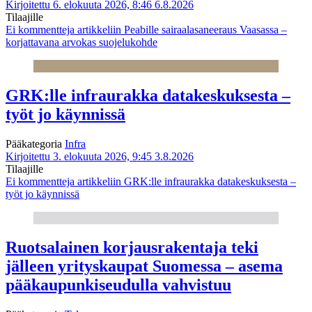
Kirjoitettu 6. elokuuta 2026, 8:46
6.8.2026
Tilaajille
Ei kommentteja
artikkeliin Peabille sairaalasaneeraus Vaasassa –
korjattavana arvokas suojelukohde
GRK:lle infraurakka datakeskuksesta –
työt jo käynnissä
Pääkategoria
Infra
Kirjoitettu 3. elokuuta 2026, 9:45
3.8.2026
Tilaajille
Ei kommentteja
artikkeliin GRK:lle infraurakka datakeskuksesta –
työt jo käynnissä
Ruotsalainen korjausrakentaja teki
jälleen yrityskaupat Suomessa – asema
pääkaupunkiseudulla vahvistuu