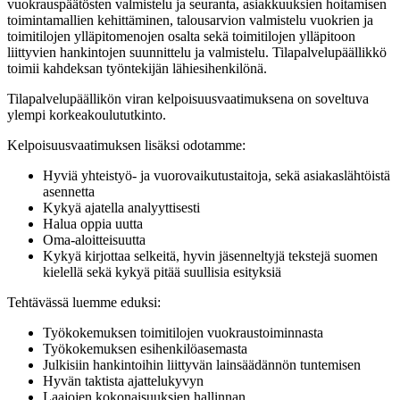
vuokrauspäätösten valmistelu ja seuranta, asiakkuuksien hoitamisen
toimintamallien kehittäminen, talousarvion valmistelu vuokrien ja
toimitilojen ylläpitomenojen osalta sekä toimitilojen ylläpitoon
liittyvien hankintojen suunnittelu ja valmistelu. Tilapalvelupäällikkö
toimii kahdeksan työntekijän lähiesihenkilönä.
Tilapalvelupäällikön viran kelpoisuusvaatimuksena on soveltuva
ylempi korkeakoulututkinto.
Kelpoisuusvaatimuksen lisäksi odotamme:
Hyviä yhteistyö- ja vuorovaikutustaitoja, sekä asiakaslähtöistä
asennetta
Kykyä ajatella analyyttisesti
Halua oppia uutta
Oma-aloitteisuutta
Kykyä kirjottaa selkeitä, hyvin jäsenneltyjä tekstejä suomen
kielellä sekä kykyä pitää suullisia esityksiä
Tehtävässä luemme eduksi:
Työkokemuksen toimitilojen vuokraustoiminnasta
Työkokemuksen esihenkilöasemasta
Julkisiin hankintoihin liittyvän lainsäädännön tuntemisen
Hyvän taktista ajattelukyvyn
Laajojen kokonaisuuksien hallinnan