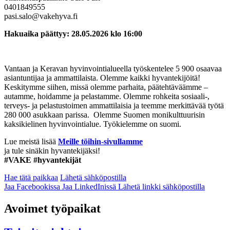
0401849555
pasi.salo@vakehyva.fi
Hakuaika päättyy:
28.05.2026 klo 16:00
Vantaan ja Keravan hyvinvointialueella työskentelee 5 900 osaavaa
asiantuntijaa ja ammattilaista. Olemme kaikki hyvantekijöitä!
Keskitymme siihen, missä olemme parhaita, päätehtäväämme –
autamme, hoidamme ja pelastamme. Olemme rohkeita sosiaali-,
terveys- ja pelastustoimen ammattilaisia ja teemme merkittävää työtä
280 000 asukkaan parissa. Olemme Suomen monikulttuurisin
kaksikielinen hyvinvointialue. Työkielemme on suomi.
Lue meistä lisää
Meille töihin-sivullamme
ja tule sinäkin hyvantekijäksi!
#VAKE #hyvantekijät
Hae tätä paikkaa
Lähetä sähköpostilla
Jaa Facebookissa
Jaa LinkedInissä
Lähetä linkki sähköpostilla
Avoimet työpaikat