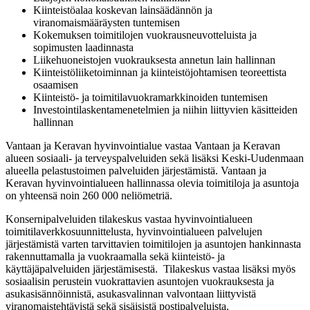
Kiinteistöalaa koskevan lainsäädännön ja
viranomaismääräysten tuntemisen
Kokemuksen toimitilojen vuokrausneuvotteluista ja
sopimusten laadinnasta
Liikehuoneistojen vuokrauksesta annetun lain hallinnan
Kiinteistöliiketoiminnan ja kiinteistöjohtamisen teoreettista
osaamisen
Kiinteistö- ja toimitilavuokramarkkinoiden tuntemisen
Investointilaskentamenetelmien ja niihin liittyvien käsitteiden
hallinnan
Vantaan ja Keravan hyvinvointialue vastaa Vantaan ja Keravan
alueen sosiaali- ja terveyspalveluiden sekä lisäksi Keski-Uudenmaan
alueella pelastustoimen palveluiden järjestämistä. Vantaan ja
Keravan hyvinvointialueen hallinnassa olevia toimitiloja ja asuntoja
on yhteensä noin 260 000 neliömetriä.
Konsernipalveluiden tilakeskus vastaa hyvinvointialueen
toimitilaverkkosuunnittelusta, hyvinvointialueen palvelujen
järjestämistä varten tarvittavien toimitilojen ja asuntojen hankinnasta
rakennuttamalla ja vuokraamalla sekä kiinteistö- ja
käyttäjäpalveluiden järjestämisestä. Tilakeskus vastaa lisäksi myös
sosiaalisin perustein vuokrattavien asuntojen vuokrauksesta ja
asukasisännöinnistä, asukasvalinnan valvontaan liittyvistä
viranomaistehtävistä sekä sisäisistä postipalveluista.