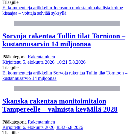
Tilaajille
Ei kommentteja
artikkeliin Joensuun uudesta uimahallista kolme
kisaajaa – voittaja selviää syksyllä
Sorvoja rakentaa Tullin tilat Tornioon –
kustannusarvio 14 miljoonaa
Pääkategoria
Rakentaminen
Kirjoitettu 5. elokuuta 2026, 10:21
5.8.2026
Tilaajille
Ei kommentteja
artikkeliin Sorvoja rakentaa Tullin tilat Tornioon –
kustannusarvio 14 miljoonaa
Skanska rakentaa monitoimitalon
Tampereelle – valmista keväällä 2028
Pääkategoria
Rakentaminen
Kirjoitettu 6. elokuuta 2026, 8:32
6.8.2026
Tilaajille