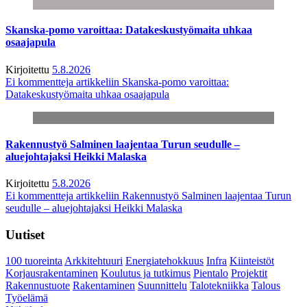
Skanska-pomo varoittaa: Datakeskustyömaita uhkaa
osaajapula
Kirjoitettu
5.8.2026
Ei kommentteja
artikkeliin Skanska-pomo varoittaa:
Datakeskustyömaita uhkaa osaajapula
Rakennustyö Salminen laajentaa Turun seudulle –
aluejohtajaksi Heikki Malaska
Kirjoitettu
5.8.2026
Ei kommentteja
artikkeliin Rakennustyö Salminen laajentaa Turun
seudulle – aluejohtajaksi Heikki Malaska
Uutiset
100 tuoreinta
Arkkitehtuuri
Energiatehokkuus
Infra
Kiinteistöt
Korjausrakentaminen
Koulutus ja tutkimus
Pientalo
Projektit
Rakennustuote
Rakentaminen
Suunnittelu
Talotekniikka
Talous
Työelämä