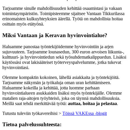
Tarjoamme sinulle mahdollisuuden kehittää osaamistasi ja vakaan
toimintaympäristön. Toimipisteemme sijaitsee Vantaan Tikkurilassa
erinomaisten kulkuyhteyksien äärellä. Työtä on mahdollista hoitaa
osittain myös etätyönä.
Miksi Vantaan ja Keravan hyvinvointialue?
Haluamme panostaa työntekijöidemme hyvinvointiin ja arjen
sujuvuuteen. Tarjoamme lounasedun, 300 euron arvoisen liikunta-,
kulttuuri- ja hyvinvointiedun sekä työsuhdematkalippuedun. Lisäksi
käytössäsi ovat lakisääteiset työterveyspalvelumme, jotka tukevat
hyvinvointiasi.
Olemme kompaktin kokoinen, lähellä asiakkaita ja työntekijöitä.
Tarjoamme näkymän ja työkaluja oman uran kehittämiseen.
Haluamme kokeilla ja kehittää, jotta luomme parhaan
hyvinvointialueen asukkaiden lisäksi myös työntekijälle. Olemme
matalien raja-aitojen työyhteisö, joka on täynnä mahdollisuuksia.
Meillä saat tehdä merkittävää työtä:
auttaa, hoitaa ja pelastaa
.
Tutustu tuleviin työkavereihisi >
Töissä VAKEssa -blogit
Tietoa palvelussuhteesta: