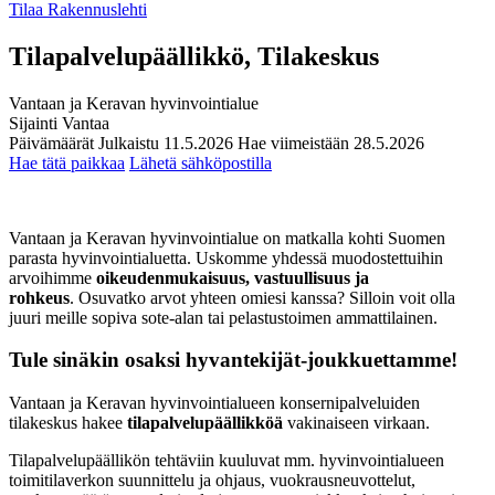
Tilaa Rakennuslehti
Tilapalvelupäällikkö, Tilakeskus
Vantaan ja Keravan hyvinvointialue
Sijainti
Vantaa
Päivämäärät
Julkaistu
11.5.2026
Hae viimeistään
28.5.2026
Hae tätä paikkaa
Lähetä sähköpostilla
Vantaan ja Keravan hyvinvointialue on matkalla kohti Suomen
parasta hyvinvointialuetta. Uskomme yhdessä muodostettuihin
arvoihimme
oikeudenmukaisuus, vastuullisuus ja
rohkeus
. Osuvatko arvot yhteen omiesi kanssa? Silloin voit olla
juuri meille sopiva sote-alan tai pelastustoimen ammattilainen.
Tule sinäkin osaksi hyvantekijät-joukkuettamme!
Vantaan ja Keravan hyvinvointialueen konsernipalveluiden
tilakeskus hakee
tilapalvelupäällikköä
vakinaiseen virkaan.
Tilapalvelupäällikön tehtäviin kuuluvat mm. hyvinvointialueen
toimitilaverkon suunnittelu ja ohjaus, vuokrausneuvottelut,