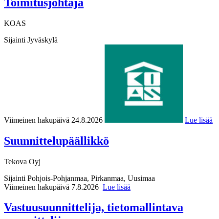
Toimitusjohtaja
KOAS
Sijainti
Jyväskylä
Viimeinen hakupäivä 24.8.2026
Lue lisää
Suunnittelupäällikkö
Tekova Oyj
Sijainti
Pohjois-Pohjanmaa, Pirkanmaa, Uusimaa
Viimeinen hakupäivä 7.8.2026
Lue lisää
Vastuusuunnittelija, tietomallintava