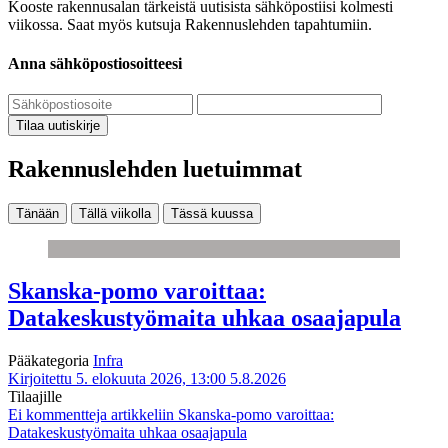
Kooste rakennusalan tärkeistä uutisista sähköpostiisi kolmesti
viikossa. Saat myös kutsuja Rakennuslehden tapahtumiin.
Anna sähköpostiosoitteesi
Tilaa uutiskirje
Rakennuslehden luetuimmat
Tänään
Tällä viikolla
Tässä kuussa
Skanska-pomo varoittaa:
Datakeskustyömaita uhkaa osaajapula
Pääkategoria
Infra
Kirjoitettu 5. elokuuta 2026, 13:00
5.8.2026
Tilaajille
Ei kommentteja
artikkeliin Skanska-pomo varoittaa:
Datakeskustyömaita uhkaa osaajapula