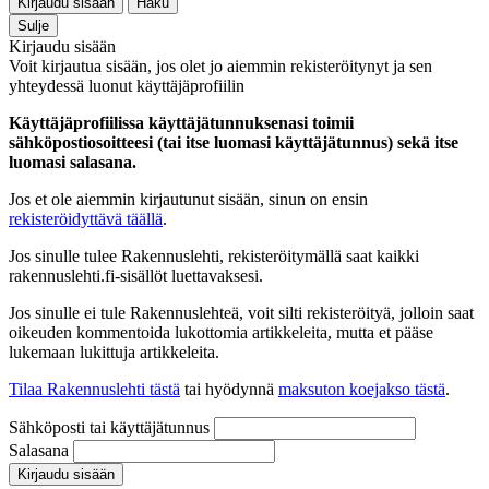
Kirjaudu sisään
Haku
Sulje
Kirjaudu sisään
Voit kirjautua sisään, jos olet jo aiemmin rekisteröitynyt ja sen
yhteydessä luonut käyttäjäprofiilin
Käyttäjäprofiilissa käyttäjätunnuksenasi toimii
sähköpostiosoitteesi (tai itse luomasi käyttäjätunnus) sekä itse
luomasi salasana.
Jos et ole aiemmin kirjautunut sisään, sinun on ensin
rekisteröidyttävä täällä
.
Jos sinulle tulee Rakennuslehti, rekisteröitymällä saat kaikki
rakennuslehti.fi-sisällöt luettavaksesi.
Jos sinulle ei tule Rakennuslehteä, voit silti rekisteröityä, jolloin saat
oikeuden kommentoida lukottomia artikkeleita, mutta et pääse
lukemaan lukittuja artikkeleita.
Tilaa Rakennuslehti tästä
tai hyödynnä
maksuton koejakso tästä
.
Sähköposti tai käyttäjätunnus
Salasana
Kirjaudu sisään