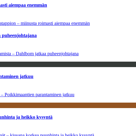
imasti aiempaa enemmän
natappion – miinusta roimasti aiempaa enemmän
aa puheenjohtajana
saamista – Dahlbom jatkaa puheenjohtajana
antaminen jatkuu
a – Poikkimaantien parantaminen jatkuu
unhinta ja heikko kysyntä
ymät – kiusana korkea puunhinta ja heikko kysyntä