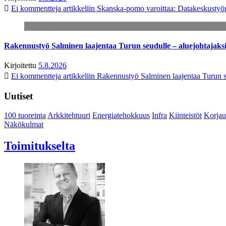
Ei kommentteja
artikkeliin Skanska-pomo varoittaa: Datakeskustyö
Rakennustyö Salminen laajentaa Turun seudulle – aluejohtajaks
Kirjoitettu
5.8.2026
Ei kommentteja
artikkeliin Rakennustyö Salminen laajentaa Turun s
Uutiset
100 tuoreinta
Arkkitehtuuri
Energiatehokkuus
Infra
Kiinteistöt
Korjau
Näkökulmat
Toimitukselta