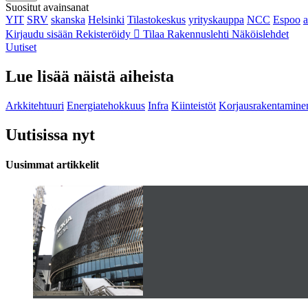
Suositut avainsanat
YIT
SRV
skanska
Helsinki
Tilastokeskus
yrityskauppa
NCC
Espoo
Kirjaudu sisään
Rekisteröidy
Tilaa Rakennuslehti
Näköislehdet
Uutiset
Lue lisää näistä aiheista
Arkkitehtuuri
Energiatehokkuus
Infra
Kiinteistöt
Korjausrakentamine
Uutisissa nyt
Uusimmat artikkelit