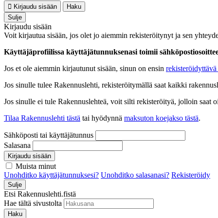
Kirjaudu sisään
Haku
Sulje
Kirjaudu sisään
Voit kirjautua sisään, jos olet jo aiemmin rekisteröitynyt ja sen yhteyde
Käyttäjäprofiilissa käyttäjätunnuksenasi toimii sähköpostiosoittees
Jos et ole aiemmin kirjautunut sisään, sinun on ensin
rekisteröidyttävä 
Jos sinulle tulee Rakennuslehti, rekisteröitymällä saat kaikki rakennusle
Jos sinulle ei tule Rakennuslehteä, voit silti rekisteröityä, jolloin sa
Tilaa Rakennuslehti tästä
tai hyödynnä
maksuton koejakso tästä
.
Sähköposti tai käyttäjätunnus
Salasana
Kirjaudu sisään
Muista minut
Unohditko käyttäjätunnuksesi?
Unohditko salasanasi?
Rekisteröidy
Sulje
Etsi Rakennuslehti.fistä
Hae tältä sivustolta
Haku