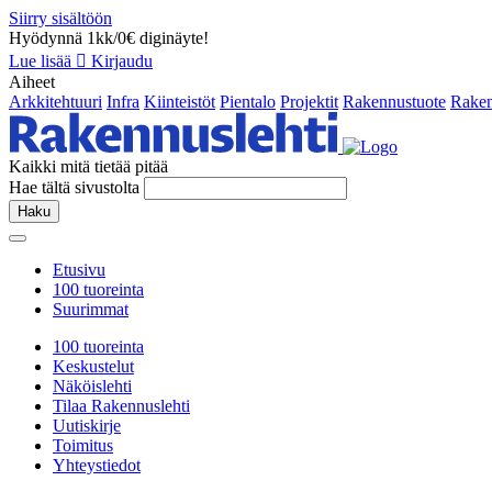
Siirry sisältöön
Hyödynnä 1kk/0€ diginäyte!
Lue lisää
Kirjaudu
Aiheet
Arkkitehtuuri
Infra
Kiinteistöt
Pientalo
Projektit
Rakennustuote
Raken
Kaikki mitä tietää pitää
Hae tältä sivustolta
Haku
Etusivu
100 tuoreinta
Suurimmat
100 tuoreinta
Keskustelut
Näköislehti
Tilaa Rakennuslehti
Uutiskirje
Toimitus
Yhteystiedot