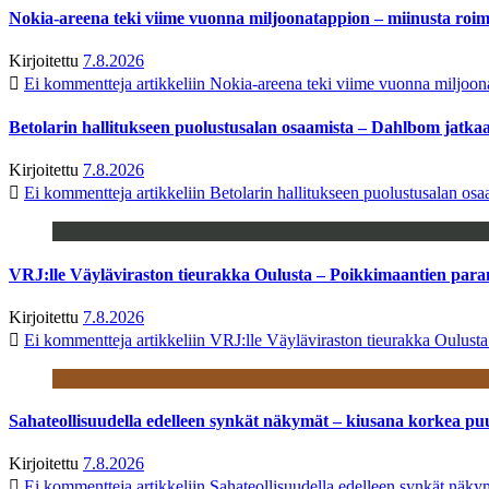
Nokia-areena teki viime vuonna miljoonatappion – miinusta ro
Kirjoitettu
7.8.2026
Ei kommentteja
artikkeliin Nokia-areena teki viime vuonna miljoo
Betolarin hallitukseen puolustusalan osaamista – Dahlbom jatk
Kirjoitettu
7.8.2026
Ei kommentteja
artikkeliin Betolarin hallitukseen puolustusalan o
VRJ:lle Väyläviraston tieurakka Oulusta – Poikkimaantien par
Kirjoitettu
7.8.2026
Ei kommentteja
artikkeliin VRJ:lle Väyläviraston tieurakka Oulust
Sahateollisuudella edelleen synkät näkymät – kiusana korkea pu
Kirjoitettu
7.8.2026
Ei kommentteja
artikkeliin Sahateollisuudella edelleen synkät näk