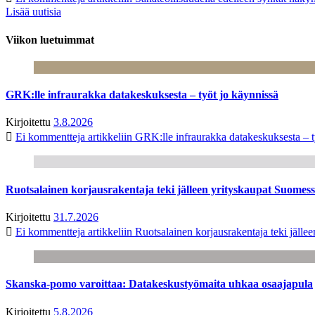
Lisää uutisia
Viikon luetuimmat
GRK:lle infraurakka datakeskuksesta – työt jo käynnissä
Kirjoitettu
3.8.2026
Ei kommentteja
artikkeliin GRK:lle infraurakka datakeskuksesta – t
Ruotsalainen korjausrakentaja teki jälleen yrityskaupat Suome
Kirjoitettu
31.7.2026
Ei kommentteja
artikkeliin Ruotsalainen korjausrakentaja teki jäl
Skanska-pomo varoittaa: Datakeskustyömaita uhkaa osaajapula
Kirjoitettu
5.8.2026