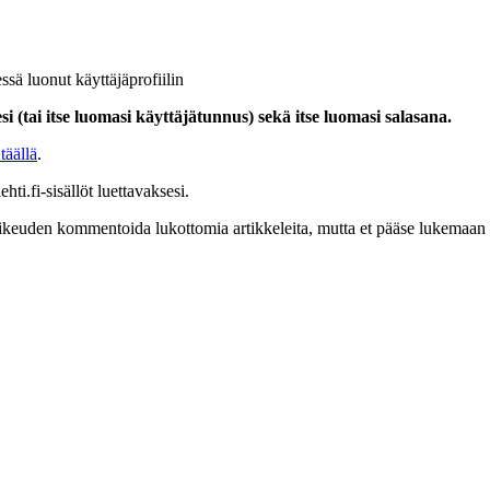
ssä luonut käyttäjäprofiilin
i (tai itse luomasi käyttäjätunnus) sekä itse luomasi salasana.
täällä
.
hti.fi-sisällöt luettavaksesi.
at oikeuden kommentoida lukottomia artikkeleita, mutta et pääse lukemaan l