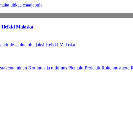
maita uhkaa osaajapula
i Heikki Malaska
eudulle – aluejohtajaksi Heikki Malaska
srakentaminen
Koulutus ja tutkimus
Pientalo
Projektit
Rakennustuote
R