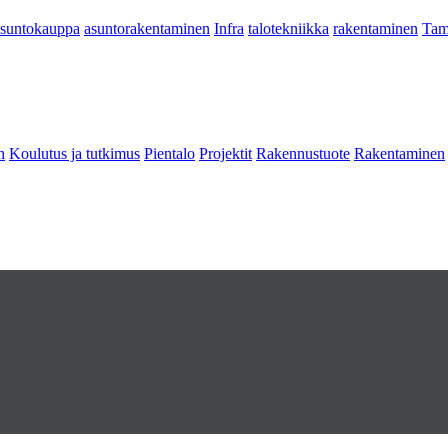
asuntokauppa
asuntorakentaminen
Infra
talotekniikka
rakentaminen
Tam
n
Koulutus ja tutkimus
Pientalo
Projektit
Rakennustuote
Rakentaminen