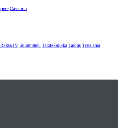
pere
Caverion
RaksaTV
Suunnittelu
Talotekniikka
Talous
Työelämä