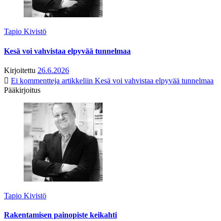
Tapio Kivistö
Kesä voi vahvistaa elpyvää tunnelmaa
Kirjoitettu
26.6.2026
Ei kommentteja
artikkeliin Kesä voi vahvistaa elpyvää tunnelmaa
Pääkirjoitus
Tapio Kivistö
Rakentamisen painopiste keikahti