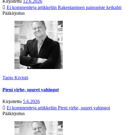
Kirjoitettu
12.6.2026
Ei kommentteja
artikkeliin Rakentamisen painopiste keikahti
Pääkirjoitus
Tapio Kivistö
Pieni virhe, suuret vahingot
Kirjoitettu
5.6.2026
Ei kommentteja
artikkeliin Pieni virhe, suuret vahingot
Pääkirjoitus