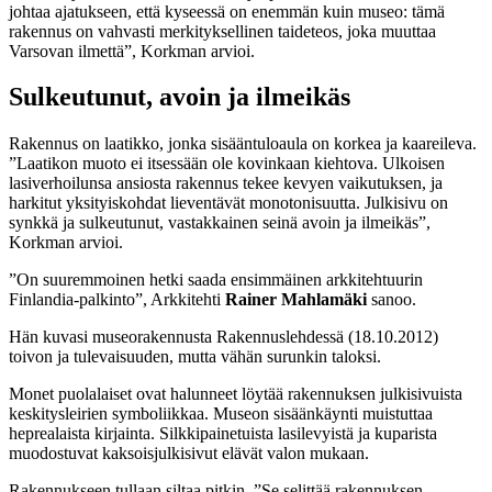
johtaa ajatukseen, että kyseessä on enemmän kuin museo: tämä
rakennus on vahvasti merkityksellinen taideteos, joka muuttaa
Varsovan ilmettä”, Korkman arvioi.
Sulkeutunut, avoin ja ilmeikäs
Rakennus on laatikko, jonka sisääntuloaula on korkea ja kaareileva.
”Laatikon muoto ei itsessään ole kovinkaan kiehtova. Ulkoisen
lasiverhoilunsa ansiosta rakennus tekee kevyen vaikutuksen, ja
harkitut yksityiskohdat lieventävät monotonisuutta. Julkisivu on
synkkä ja sulkeutunut, vastakkainen seinä avoin ja ilmeikäs”,
Korkman arvioi.
”On suuremmoinen hetki saada ensimmäinen arkkitehtuurin
Finlandia-palkinto”, Arkkitehti
Rainer Mahlamäki
sanoo.
Hän kuvasi museorakennusta Rakennuslehdessä (18.10.2012)
toivon ja tulevaisuuden, mutta vähän surunkin taloksi.
Monet puolalaiset ovat halunneet löytää rakennuksen julkisivuista
keskitysleirien symboliikkaa. Museon sisäänkäynti muistuttaa
heprealaista kirjainta. Silkkipainetuista lasilevyistä ja kuparista
muodostuvat kaksoisjulkisivut elävät valon mukaan.
Rakennukseen tullaan siltaa pitkin. ”Se selittää rakennuksen