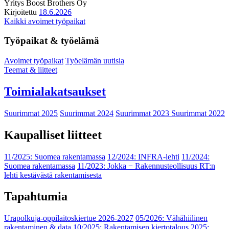
Yritys
Boost Brothers Oy
Kirjoitettu
18.6.2026
Kaikki avoimet työpaikat
Työpaikat & työelämä
Avoimet työpaikat
Työelämän uutisia
Teemat & liitteet
Toimialakatsaukset
Suurimmat 2025
Suurimmat 2024
Suurimmat 2023
Suurimmat 2022
Kaupalliset liitteet
11/2025: Suomea rakentamassa
12/2024: INFRA-lehti
11/2024:
Suomea rakentamassa
11/2023: Jokka − Rakennusteollisuus RT:n
lehti kestävästä rakentamisesta
Tapahtumia
Urapolkuja-oppilaitoskiertue 2026-2027
05/2026: Vähähiilinen
rakentaminen & data
10/2025: Rakentamisen kiertotalous 2025: