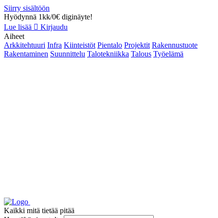
Siirry sisältöön
Hyödynnä 1kk/0€ diginäyte!
Lue lisää
Kirjaudu
Aiheet
Arkkitehtuuri
Infra
Kiinteistöt
Pientalo
Projektit
Rakennustuote
Rakentaminen
Suunnittelu
Talotekniikka
Talous
Työelämä
Kaikki mitä tietää pitää