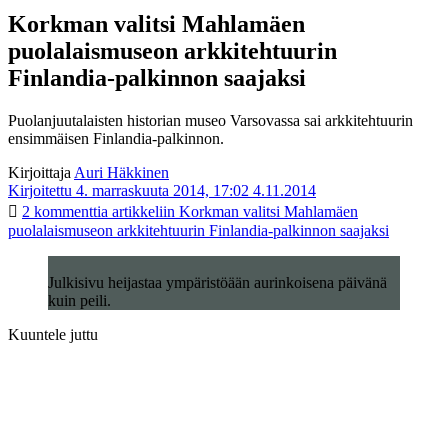
Korkman valitsi Mahlamäen
puolalaismuseon arkkitehtuurin
Finlandia-palkinnon saajaksi
Puolanjuutalaisten historian museo Varsovassa sai arkkitehtuurin
ensimmäisen Finlandia-palkinnon.
Kirjoittaja
Auri Häkkinen
Kirjoitettu 4. marraskuuta 2014, 17:02
4.11.2014
2 kommenttia
artikkeliin Korkman valitsi Mahlamäen
puolalaismuseon arkkitehtuurin Finlandia-palkinnon saajaksi
Julkisivu heijastaa ympäristöään aurinkoisena päivänä
kuin peili.
Kuuntele juttu