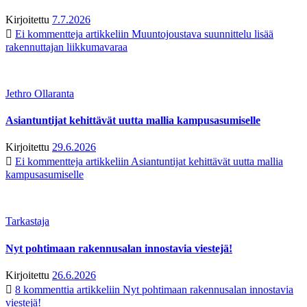
Kirjoitettu
7.7.2026
Ei kommentteja
artikkeliin Muuntojoustava suunnittelu lisää
rakennuttajan liikkumavaraa
Jethro Ollaranta
Asiantuntijat kehittävät uutta mallia kampusasumiselle
Kirjoitettu
29.6.2026
Ei kommentteja
artikkeliin Asiantuntijat kehittävät uutta mallia
kampusasumiselle
Tarkastaja
Nyt pohtimaan rakennusalan innostavia viestejä!
Kirjoitettu
26.6.2026
8 kommenttia
artikkeliin Nyt pohtimaan rakennusalan innostavia
viestejä!