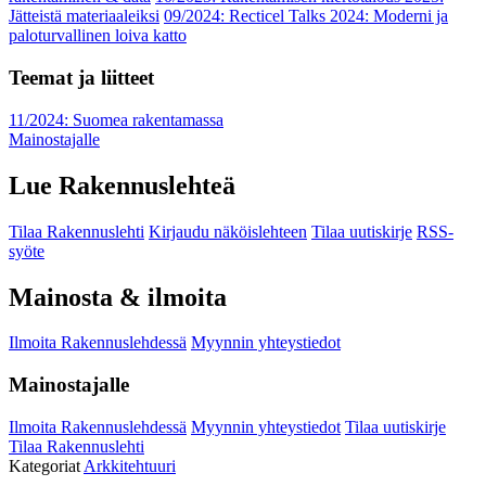
Jätteistä materiaaleiksi
09/2024: Recticel Talks 2024: Moderni ja
paloturvallinen loiva katto
Teemat ja liitteet
11/2024: Suomea rakentamassa
Mainostajalle
Lue Rakennuslehteä
Tilaa Rakennuslehti
Kirjaudu näköislehteen
Tilaa uutiskirje
RSS-
syöte
Mainosta & ilmoita
Ilmoita Rakennuslehdessä
Myynnin yhteystiedot
Mainostajalle
Ilmoita Rakennuslehdessä
Myynnin yhteystiedot
Tilaa uutiskirje
Tilaa Rakennuslehti
Kategoriat
Arkkitehtuuri