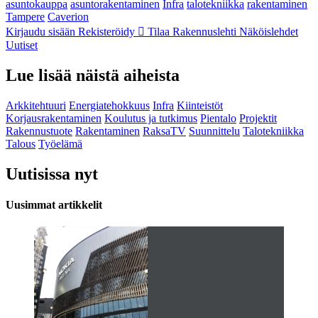
asuntokauppa
asuntorakentaminen
Infra
talotekniikka
rakentaminen
Tampere
Caverion
Kirjaudu sisään
Rekisteröidy
Tilaa Rakennuslehti
Näköislehdet
Uutiset
Lue lisää näistä aiheista
Arkkitehtuuri
Energiatehokkuus
Infra
Kiinteistöt
Korjausrakentaminen
Koulutus ja tutkimus
Pientalo
Projektit
Rakennustuote
Rakentaminen
RaksaTV
Suunnittelu
Talotekniikka
Talous
Työelämä
Uutisissa nyt
Uusimmat artikkelit