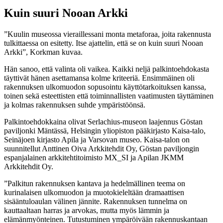
Kuin suuri Nooan Arkki
”Kuulin museossa vieraillessani monta metaforaa, joita rakennusta
tulkittaessa on esitetty. Itse ajattelin, että se on kuin suuri Nooan
Arkki”, Korkman kuvaa.
Hän sanoo, että valinta oli vaikea. Kaikki neljä palkintoehdokasta
täyttivät hänen asettamansa kolme kriteeriä. Ensimmäinen oli
rakennuksen ulkomuodon sopusointu käyttötarkoituksen kanssa,
toinen sekä esteettisten että toiminnallisten vaatimusten täyttäminen
ja kolmas rakennuksen suhde ympäristöönsä.
Palkintoehdokkaina olivat Serlachius-museon laajennus Göstan
paviljonki Mäntässä, Helsingin yliopiston pääkirjasto Kaisa-talo,
Seinäjoen kirjasto Apila ja Varsovan museo. Kaisa-talon on
suunnitellut Anttinen Oiva Arkkitehdit Oy, Göstan paviljongin
espanjalainen arkkitehtitoimisto MX_SI ja Apilan JKMM
Arkkitehdit Oy.
”Palkitun rakennuksen kantava ja hedelmällinen teema on
kurinalaisen ulkomuodon ja muotokieleltään dramaattisen
sisääntuloaulan välinen jännite. Rakennuksen tunnelma on
kauttaaltaan harras ja arvokas, mutta myös lämmin ja
elämänmyönteinen. Tutustuminen ympäröivään rakennuskantaan