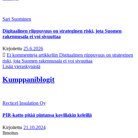
Sari Suominen
Digitaalinen riippuvuus on strateginen riski, jota Suomen
rakennusala ei voi sivuuttaa
Kirjoitettu
25.6.2026
Ei kommentteja
artikkeliin Digitaalinen riippuvuus on strateginen
riski, jota Suomen rakennusala ei voi sivuuttaa
Lisää vieraskynästä
Kumppaniblogit
Recticel Insulation Oy
PIR-katto pitää pintansa kovillakin keleillä
Kirjoitettu
21.10.2024
Ilmoitus