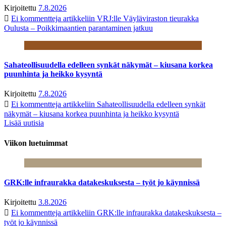
Kirjoitettu
7.8.2026
Ei kommentteja
artikkeliin VRJ:lle Väyläviraston tieurakka
Oulusta – Poikkimaantien parantaminen jatkuu
Sahateollisuudella edelleen synkät näkymät – kiusana korkea
puunhinta ja heikko kysyntä
Kirjoitettu
7.8.2026
Ei kommentteja
artikkeliin Sahateollisuudella edelleen synkät
näkymät – kiusana korkea puunhinta ja heikko kysyntä
Lisää uutisia
Viikon luetuimmat
GRK:lle infraurakka datakeskuksesta – työt jo käynnissä
Kirjoitettu
3.8.2026
Ei kommentteja
artikkeliin GRK:lle infraurakka datakeskuksesta –
työt jo käynnissä