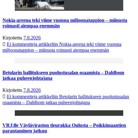
Nokia-areena teki viime vuonna miljoonatappion – miinusta
roimasti aiempaa enemmän
Kirjoitettu
7.8.2026
Ei kommentteja
artikkeliin Nokia-areena teki viime vuonna
miljoonatappion – miinusta roimasti aiempaa enemmän
Betolarin hallitukseen puolustusalan osaamista – Dahlbom
jatkaa puheenjohtajana
Kirjoitettu
7.8.2026
Ei kommentteja
artikkeliin Betolarin hallitukseen puolustusalan
osaamista – Dahlbom jatkaa puheenjohtajana
VRJ:lle Väyläviraston tieurakka Oulusta – Poikkimaantien
parantaminen jatkuu