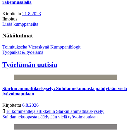
rakennusalalla
Kirjoitettu
21.8.2023
Ilmoitus
Lisää kumppaneilta
Näkökulmat
Toimitukselta
Vieraskynä
Kumppaniblogit
Työpaikat & työelämä
Työelämän uutisia
Starkin ammattilaiskysely: Suhdannekuopasta päädytään vielä
työvoimapulaan
Kirjoitettu
6.8.2026
Ei kommentteja
artikkeliin Starkin ammattilaiskysely:
Suhdannekuopasta päädytään vielä työvoimapulaan