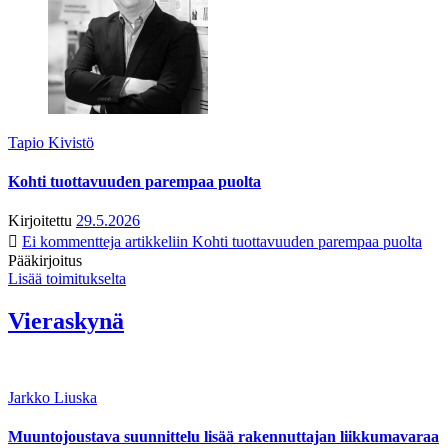
Tapio Kivistö
Kohti tuottavuuden parempaa puolta
Kirjoitettu
29.5.2026
Ei kommentteja
artikkeliin Kohti tuottavuuden parempaa puolta
Pääkirjoitus
Lisää toimitukselta
Vieraskynä
Jarkko Liuska
Muuntojoustava suunnittelu lisää rakennuttajan liikkumavaraa