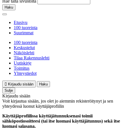
Hae tältä sivustolta
Haku
Etusivu
100 tuoreinta
Suurimmat
100 tuoreinta
Keskustelut
Näköislehti
Tilaa Rakennuslehti
Uutiskirje
Toimitus
Yhteystiedot
Kirjaudu sisään
Haku
Sulje
Kirjaudu sisään
Voit kirjautua sisään, jos olet jo aiemmin rekisteröitynyt ja sen
yhteydessä luonut käyttäjäprofiilin
Käyttäjäprofiilissa käyttäjätunnuksenasi toimii
sähköpostiosoitteesi (tai itse luomasi käyttäjätunnus) sekä itse
luomasi salasana.