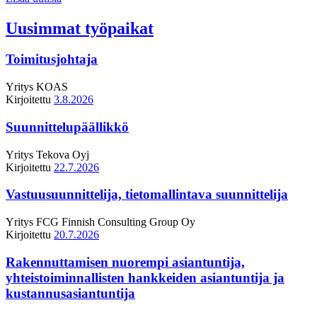
Uusimmat työpaikat
Toimitusjohtaja
Yritys
KOAS
Kirjoitettu
3.8.2026
Suunnittelupäällikkö
Yritys
Tekova Oyj
Kirjoitettu
22.7.2026
Vastuusuunnittelija, tietomallintava suunnittelija
Yritys
FCG Finnish Consulting Group Oy
Kirjoitettu
20.7.2026
Rakennuttamisen nuorempi asiantuntija,
yhteistoiminnallisten hankkeiden asiantuntija ja
kustannusasiantuntija