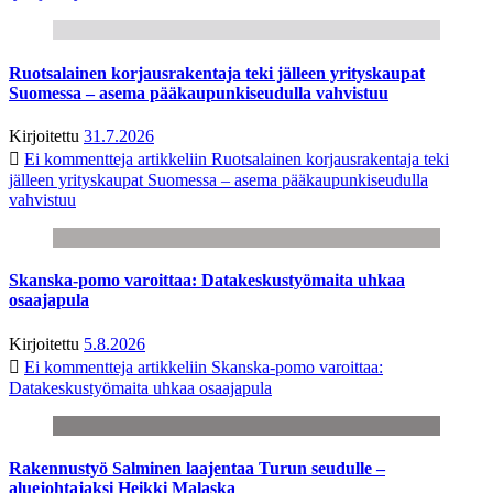
Ruotsalainen korjausrakentaja teki jälleen yrityskaupat
Suomessa – asema pääkaupunkiseudulla vahvistuu
Kirjoitettu
31.7.2026
Ei kommentteja
artikkeliin Ruotsalainen korjausrakentaja teki
jälleen yrityskaupat Suomessa – asema pääkaupunkiseudulla
vahvistuu
Skanska-pomo varoittaa: Datakeskustyömaita uhkaa
osaajapula
Kirjoitettu
5.8.2026
Ei kommentteja
artikkeliin Skanska-pomo varoittaa:
Datakeskustyömaita uhkaa osaajapula
Rakennustyö Salminen laajentaa Turun seudulle –
aluejohtajaksi Heikki Malaska