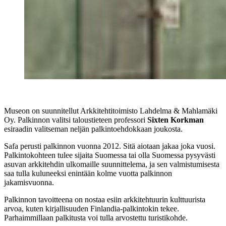
Museon on suunnitellut Arkkitehtitoimisto Lahdelma & Mahlamäki
Oy. Palkinnon valitsi taloustieteen professori
Sixten Korkman
esiraadin valitseman neljän palkintoehdokkaan joukosta.
Safa perusti palkinnon vuonna 2012. Sitä aiotaan jakaa joka vuosi.
Palkintokohteen tulee sijaita Suomessa tai olla Suomessa pysyvästi
asuvan arkkitehdin ulkomaille suunnittelema, ja sen valmistumisesta
saa tulla kuluneeksi enintään kolme vuotta palkinnon
jakamisvuonna.
Palkinnon tavoitteena on nostaa esiin arkkitehtuurin kulttuurista
arvoa, kuten kirjallisuuden Finlandia-palkintokin tekee.
Parhaimmillaan palkitusta voi tulla arvostettu turistikohde.