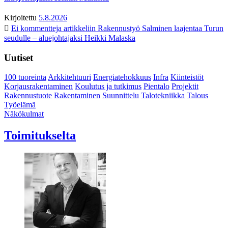
Kirjoitettu
5.8.2026
Ei kommentteja
artikkeliin Rakennustyö Salminen laajentaa Turun
seudulle – aluejohtajaksi Heikki Malaska
Uutiset
100 tuoreinta
Arkkitehtuuri
Energiatehokkuus
Infra
Kiinteistöt
Korjausrakentaminen
Koulutus ja tutkimus
Pientalo
Projektit
Rakennustuote
Rakentaminen
Suunnittelu
Talotekniikka
Talous
Työelämä
Näkökulmat
Toimitukselta