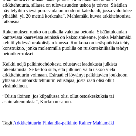
arkkitehtuuria, sillassa on tulevaisuuden uskoa ja toivoa. Sisätilan
näyttelyihin vievä porrasaula on moderni katedraali, jossa valo tulee
ylhäältä, yli 20 metriä korkealta”, Mahlamäki kuvaa arkkitehtonista
ratkaisua.
Rakennuksen runko on paikalla valettua betonia. Sisääntuloaulan
kantavissa kaarevissa seinissä on kaksoisrakenne, jonka Mahlamäki
kehitti yhdessä urakoitsijan kanssa. Runkona on teräsputkista tehty
konstruktio, jonka molemmilla puolilla on ruiskutekniikalla tehdyt
betonikerrrokset.
Kaikki neljä palkintoehdokasta edustavat laadukasta julkista
rakentamista. Se kertoo siitä, että julkinen valta uskoo vielä
arkkitehtuurin voimaan. Esiraati ei löytänyt palkittavien joukkoon
yhtään asuntoarkkitehtuurin edustajaa, josta raati olisi ollut
yksimielinen.
”Olisin iloinen, jos kilpailussa olisi ollut ostoskeskuksia tai
asuinrakennuksia”, Korkman sanoo.
Tagit
Arkkitehtuurin Finlandia-palkinto
Rainer Mahlamäki