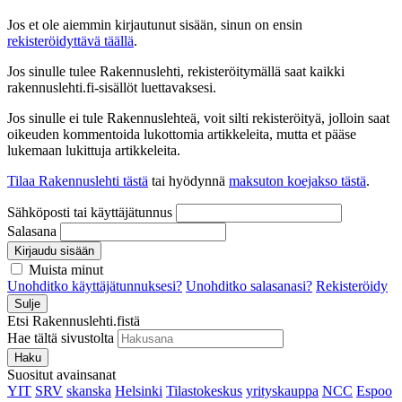
Jos et ole aiemmin kirjautunut sisään, sinun on ensin
rekisteröidyttävä täällä
.
Jos sinulle tulee Rakennuslehti, rekisteröitymällä saat kaikki
rakennuslehti.fi-sisällöt luettavaksesi.
Jos sinulle ei tule Rakennuslehteä, voit silti rekisteröityä, jolloin saat
oikeuden kommentoida lukottomia artikkeleita, mutta et pääse
lukemaan lukittuja artikkeleita.
Tilaa Rakennuslehti tästä
tai hyödynnä
maksuton koejakso tästä
.
Sähköposti tai käyttäjätunnus
Salasana
Kirjaudu sisään
Muista minut
Unohditko käyttäjätunnuksesi?
Unohditko salasanasi?
Rekisteröidy
Sulje
Etsi Rakennuslehti.fistä
Hae tältä sivustolta
Haku
Suositut avainsanat
YIT
SRV
skanska
Helsinki
Tilastokeskus
yrityskauppa
NCC
Espoo