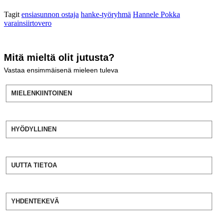
Tagit
ensiasunnon ostaja
hanke-työryhmä
Hannele Pokka
varainsiirtovero
Mitä mieltä olit jutusta?
Vastaa ensimmäisenä mieleen tuleva
MIELENKIINTOINEN
HYÖDYLLINEN
UUTTA TIETOA
YHDENTEKEVÄ