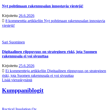
Nyt pohtimaan rakennusalan innostavia viestejä!
Kirjoitettu
26.6.2026
8 kommenttia
artikkeliin Nyt pohtimaan rakennusalan innostavia
viestejä!
Sari Suominen
Digitaalinen riippuvuus on strateginen riski, jota Suomen
rakennusala ei voi sivuuttaa
Kirjoitettu
25.6.2026
Ei kommentteja
artikkeliin Digitaalinen riippuvuus on strateginen
riski, jota Suomen rakennusala ei voi sivuuttaa
Lisää vieraskynästä
Kumppaniblogit
Recticel Insulation Oy