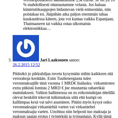
% mahdollisesti ottamastamme velasta. Jos haluaa
kiinteistökauppojen hidastuvan vielä entisestään, niin
poistakaa toi. Jääpähän aika paljon enemmän rahaa
kuukaudessa käteen, jota voi kantaa vaikka Espanjaan,
Thaimaaseen tai vaikka ostaa ulkomaista
elektroniikkaa…
Jari Laaksonen
sanoo:
26.2.2015 12:52
Pitäisikö jo pikkuhiljaa ruveta kysymään mihin kaikkeen sitä
verorahoja kerätään. Esim Tuulienergiasta tulee
veronmaksajille tänä vuonna 1 MRD€ lisälasku. virkamiesten
extra pitkistä lomista 2 MRD € jne muutamia rahareikiä
mainitakseni. Valtion hallinnossa on ns erikoistutkijan tittelillä
olevat henkilöt tekevät tutkimuksia siitä että kumpi on
kalliimpaa kesä vai talvi asuminen. Pitäisi myös kysyä onko
veronmaksajat virkamiehiä varten vai virkamiehet
veronmaksajia varten. Unohtuu niin helposti tuo maksaja ja
maksun saajan erotus ( työntekijä ja työnantaja). Kyllä tämä