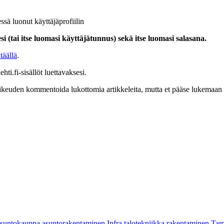
ssä luonut käyttäjäprofiilin
i (tai itse luomasi käyttäjätunnus) sekä itse luomasi salasana.
täällä
.
hti.fi-sisällöt luettavaksesi.
at oikeuden kommentoida lukottomia artikkeleita, mutta et pääse lukemaan l
asuntokauppa
asuntorakentaminen
Infra
talotekniikka
rakentaminen
Tam