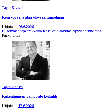
Tapio Kivistö
Kesä voi vahvistaa elpyvää tunnelmaa
Kirjoitettu
26.6.2026
Ei kommentteja
artikkeliin Kesä voi vahvistaa elpyvää tunnelmaa
Pääkirjoitus
Tapio Kivistö
Rakentamisen painopiste keikahti
Kirjoitettu
12.6.2026