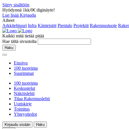
Siirry sisältöön
Hyödynnä 1kk/0€ diginäyte!
Lue lisää
Kirjaudu
Aiheet
Arkkitehtuuri
Infra
Kiinteistöt
Pientalo
Projektit
Rakennustuote
Raken
Kaikki mitä tietää pitää
Hae tältä sivustolta
Haku
Etusivu
100 tuoreinta
Suurimmat
100 tuoreinta
Keskustelut
Näköislehti
Tilaa Rakennuslehti
Uutiskirje
Toimitus
Yhteystiedot
Kirjaudu sisään
Haku