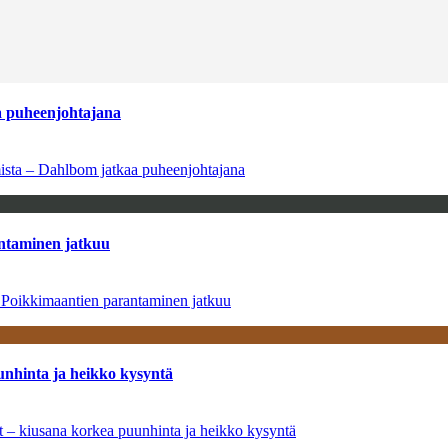
aa puheenjohtajana
amista – Dahlbom jatkaa puheenjohtajana
antaminen jatkuu
– Poikkimaantien parantaminen jatkuu
unhinta ja heikko kysyntä
ät – kiusana korkea puunhinta ja heikko kysyntä