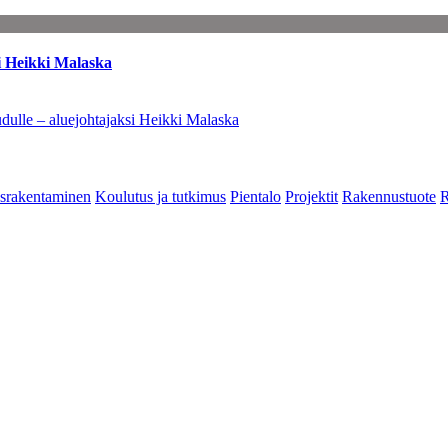
i Heikki Malaska
dulle – aluejohtajaksi Heikki Malaska
srakentaminen
Koulutus ja tutkimus
Pientalo
Projektit
Rakennustuote
R