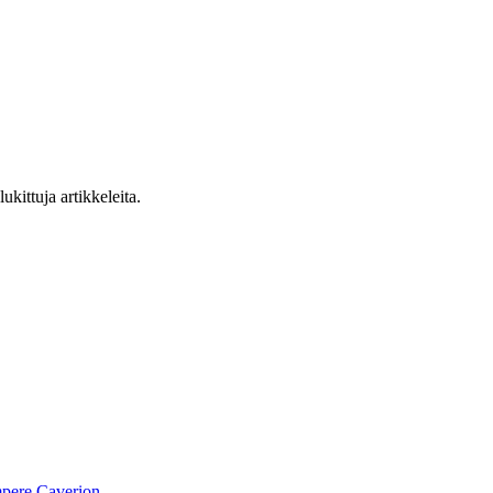
ukittuja artikkeleita.
pere
Caverion