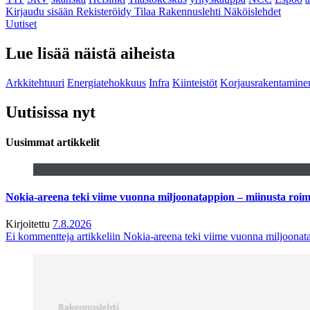
Kirjaudu sisään
Rekisteröidy
Tilaa Rakennuslehti
Näköislehdet
Uutiset
Lue lisää näistä aiheista
Arkkitehtuuri
Energiatehokkuus
Infra
Kiinteistöt
Korjausrakentamine
Uutisissa nyt
Uusimmat artikkelit
Nokia-areena teki viime vuonna miljoonatappion – miinusta ro
Kirjoitettu
7.8.2026
Ei kommentteja
artikkeliin Nokia-areena teki viime vuonna miljoona