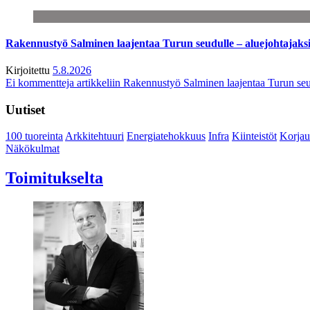
Rakennustyö Salminen laajentaa Turun seudulle – aluejohtajaks
Kirjoitettu
5.8.2026
Ei kommentteja
artikkeliin Rakennustyö Salminen laajentaa Turun seu
Uutiset
100 tuoreinta
Arkkitehtuuri
Energiatehokkuus
Infra
Kiinteistöt
Korjau
Näkökulmat
Toimitukselta