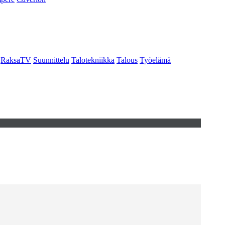
RaksaTV
Suunnittelu
Talotekniikka
Talous
Työelämä