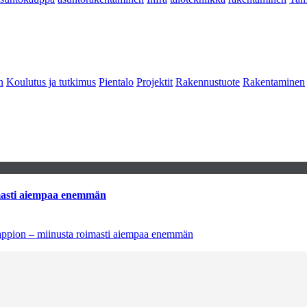
n
Koulutus ja tutkimus
Pientalo
Projektit
Rakennustuote
Rakentaminen
imasti aiempaa enemmän
tappion – miinusta roimasti aiempaa enemmän