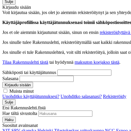
Sulje
Kirjaudu sisään
Voit kirjautua sisään, jos olet jo aiemmin rekisteröitynyt ja sen yhteyde
Käyttäjäprofiilissa käyttäjätunnuksenasi toimii sähköpostiosoittees
Jos et ole aiemmin kirjautunut sisään, sinun on ensin
rekisteröidyttävä 
Jos sinulle tulee Rakennuslehti, rekisteröitymällä saat kaikki rakennusle
Jos sinulle ei tule Rakennuslehteä, voit silti rekisteröityä, jolloin sa
Tilaa Rakennuslehti tästä
tai hyödynnä
maksuton koejakso tästä
.
Sähköposti tai käyttäjätunnus
Salasana
Kirjaudu sisään
Muista minut
Unohditko käyttäjätunnuksesi?
Unohditko salasanasi?
Rekisteröidy
Sulje
Etsi Rakennuslehti.fistä
Hae tältä sivustolta
Haku
Suositut avainsanat
YIT
SRV
skanska
Helsinki
Tilastokeskus
yrityskauppa
NCC
Espoo