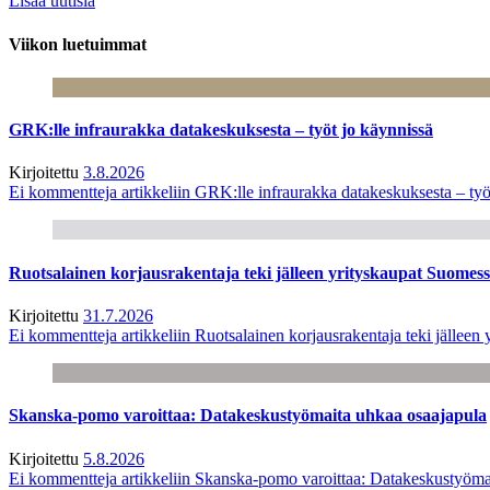
Lisää uutisia
Viikon luetuimmat
GRK:lle infraurakka datakeskuksesta – työt jo käynnissä
Kirjoitettu
3.8.2026
Ei kommentteja
artikkeliin GRK:lle infraurakka datakeskuksesta – työ
Ruotsalainen korjausrakentaja teki jälleen yrityskaupat Suome
Kirjoitettu
31.7.2026
Ei kommentteja
artikkeliin Ruotsalainen korjausrakentaja teki jälle
Skanska-pomo varoittaa: Datakeskustyömaita uhkaa osaajapula
Kirjoitettu
5.8.2026
Ei kommentteja
artikkeliin Skanska-pomo varoittaa: Datakeskustyöma