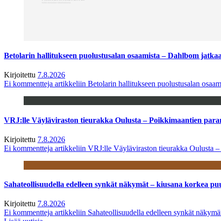
Betolarin hallitukseen puolustusalan osaamista – Dahlbom jatk
Kirjoitettu
7.8.2026
Ei kommentteja
artikkeliin Betolarin hallitukseen puolustusalan osa
VRJ:lle Väyläviraston tieurakka Oulusta – Poikkimaantien par
Kirjoitettu
7.8.2026
Ei kommentteja
artikkeliin VRJ:lle Väyläviraston tieurakka Oulusta 
Sahateollisuudella edelleen synkät näkymät – kiusana korkea pu
Kirjoitettu
7.8.2026
Ei kommentteja
artikkeliin Sahateollisuudella edelleen synkät näkym