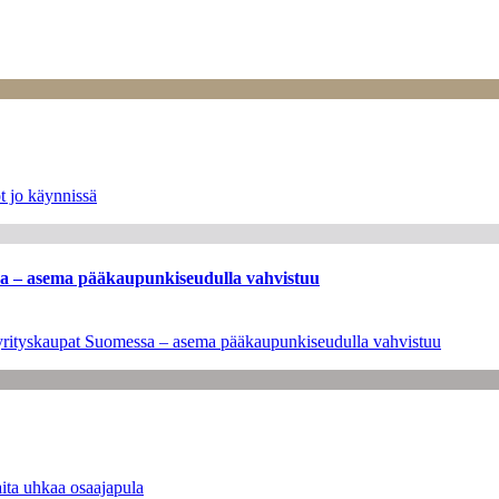
t jo käynnissä
ssa – asema pääkaupunkiseudulla vahvistuu
en yrityskaupat Suomessa – asema pääkaupunkiseudulla vahvistuu
ita uhkaa osaajapula